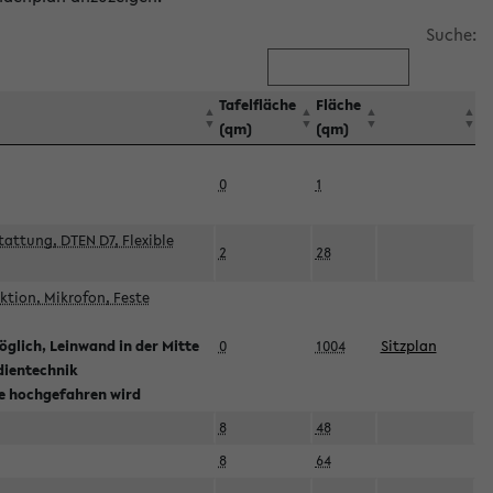
Suche:
Tafelfläche
Fläche
(qm)
(qm)
0
1
attung, DTEN D7, Flexible
2
28
tion, Mikrofon, Feste
glich, Leinwand in der Mitte
0
1004
Sitzplan
dientechnik
ie hochgefahren wird
8
48
8
64