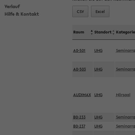
Verlauf
CSV
Excel
Hilfe & Kontakt
Raum
Standort
Kategorie
A0-501
UHG
Seminarr
A0-503
UHG
Seminarr
AUDIMAX
UHG
Hörsaal
B0-233
UHG
Seminarr
B0-237
UHG
Seminarr