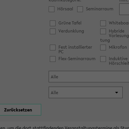
Hörsaal
Seminarraum
Grüne Tafel
Whiteboa
Verdunklung
Hybride
Vorlesung
tung
Fest installierter
Mikrofon
PC
Flex-Seminarraum
Induktive
Hörschlei
en, um die dort stattfindenden Veranstaltungstermine als Stu