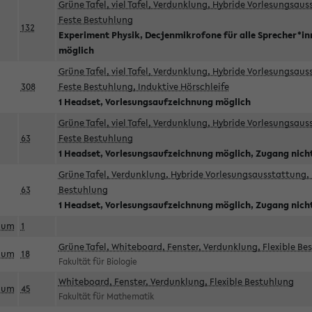
Grüne Tafel, viel Tafel, Verdunklung, Hybride Vorlesungsau
Feste Bestuhlung
132
Experiment Physik, Decjenmikrofone für alle Sprecher*i
möglich
Grüne Tafel, viel Tafel, Verdunklung, Hybride Vorlesungsau
308
Feste Bestuhlung, Induktive Hörschleife
1 Headset, Vorlesungsaufzeichnung möglich
Grüne Tafel, viel Tafel, Verdunklung, Hybride Vorlesungsau
63
Feste Bestuhlung
1 Headset, Vorlesungsaufzeichnung möglich, Zugang nicht
Grüne Tafel, Verdunklung, Hybride Vorlesungsausstattung, 
63
Bestuhlung
1 Headset, Vorlesungsaufzeichnung möglich, Zugang nicht
aum
1
Grüne Tafel, Whiteboard, Fenster, Verdunklung, Flexible Be
aum
18
Fakultät für Biologie
Whiteboard, Fenster, Verdunklung, Flexible Bestuhlung
aum
45
Fakultät für Mathematik