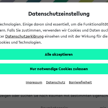
Datenschutzeinstellung
chnologien. Einige davon sind essentiell, um die Funktionalit
sern. Falls Sie zustimmen, verwenden wir Cookies und Daten auc
nter
Datenschutzerklärung
einsehen und mit der Wirkung für die 
ookies und Technologien.
Studium
Lehre
International
Alle akzeptieren
waltete Räume
Nur notwendige Cookies zulassen
tungsüberschneidungen
Raumüberschneidungen
Hinweise d
Impressum
Datenschutz
Barrierefreiheit
uni-bielefeld.de
anzeigen oder suchen Sie nach Räumen mit bestimmten Eigensch
Raumkategorie:
min. 