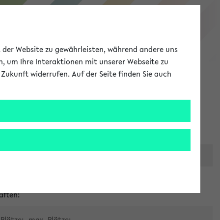
eKVV
ät der Website zu gewährleisten, während andere uns
h, um Ihre Interaktionen mit unserer Webseite zu
Zukunft widerrufen. Auf der Seite finden Sie auch
Meine Uni
EN
ANMELDEN
er zentralen Raumvergabe
aften:
Plätze:
max. Plätze: