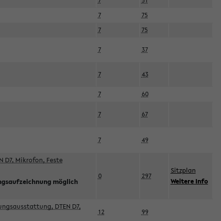
7
51
7
75
7
75
7
37
7
43
7
60
7
67
7
49
 D7, Mikrofon, Feste
Sitzplan
0
297
Weitere Info
ngsaufzeichnung möglich
esungsausstattung, DTEN D7,
12
99