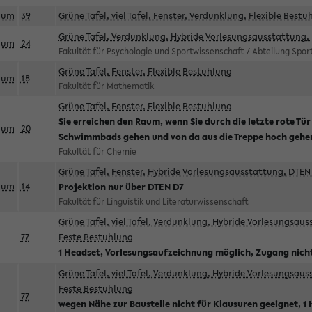
aum
39
Grüne Tafel, viel Tafel, Fenster, Verdunklung, Flexible Bestu
Grüne Tafel, Verdunklung, Hybride Vorlesungsausstattung, 
aum
24
Fakultät für Psychologie und Sportwissenschaft / Abteilung Spo
Grüne Tafel, Fenster, Flexible Bestuhlung
aum
18
Fakultät für Mathematik
Grüne Tafel, Fenster, Flexible Bestuhlung
Sie erreichen den Raum, wenn Sie durch die letzte rote Tür
aum
20
Schwimmbads gehen und von da aus die Treppe hoch gehe
Fakultät für Chemie
Grüne Tafel, Fenster, Hybride Vorlesungsausstattung, DTEN 
aum
14
Projektion nur über DTEN D7
Fakultät für Linguistik und Literaturwissenschaft
Grüne Tafel, viel Tafel, Verdunklung, Hybride Vorlesungsau
77
Feste Bestuhlung
1 Headset, Vorlesungsaufzeichnung möglich, Zugang nicht
Grüne Tafel, viel Tafel, Verdunklung, Hybride Vorlesungsau
Feste Bestuhlung
77
wegen Nähe zur Baustelle nicht für Klausuren geeignet, 1 