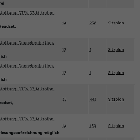
rei
sstattung, DTEN D7, Mikrofon,
14
238
Sitzplan
Headset,
sstattung, Doppelprojektion,
12
1
Sitzplan
lich
sstattung, Doppelprojektion,
12
1
Sitzplan
lich
sstattung, DTEN D7, Mikrofon,
35
443
Sitzplan
eadset,
sstattung, DTEN D7, Mikrofon,
14
130
Sitzplan
orlesungsaufzeichnung möglich