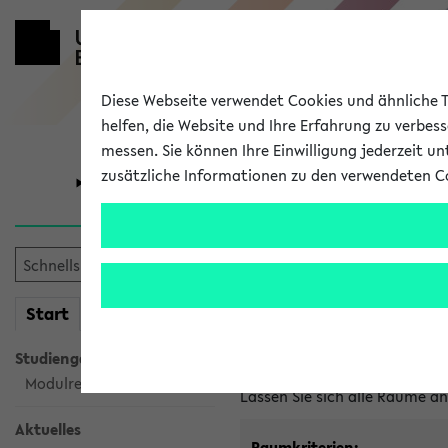
Diese Webseite verwendet Cookies und ähnliche Te
helfen, die Website und Ihre Erfahrung zu verbes
messen. Sie können Ihre Einwilligung jederzeit u
zusätzliche Informationen zu den verwendeten C
Universität
Forschung
Im eKVV ver
mein
Start
eKVV
Freie Räume und Veranstal
Studiengangsauswahl
Raumanfragen:
raumvergabe@
Modulrecherche
Lassen Sie sich alle Räume 
Aktuelles
Raumkriterien: