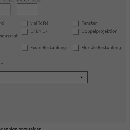
rd
viel Tafel
Fenster
DTEN D7
Doppelprojektion
sausstat
Feste Bestuhlung
Flexible Bestuhlung
fe
ndenplan anzuzeigen.