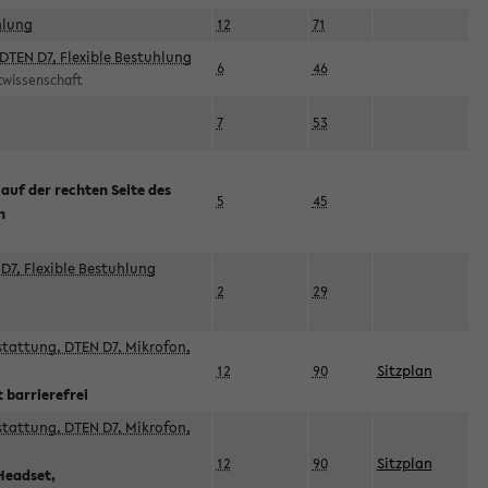
hlung
12
71
DTEN D7, Flexible Bestuhlung
6
46
rtwissenschaft
7
53
 auf der rechten Seite des
5
45
n
D7, Flexible Bestuhlung
2
29
sstattung, DTEN D7, Mikrofon,
12
90
Sitzplan
 barrierefrei
sstattung, DTEN D7, Mikrofon,
12
90
Sitzplan
Headset,