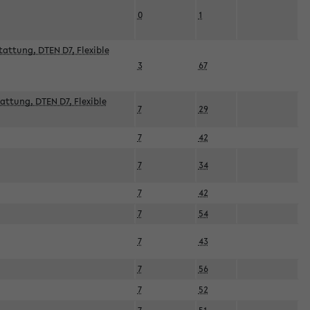
0
1
attung, DTEN D7, Flexible
3
67
attung, DTEN D7, Flexible
7
29
7
42
7
34
7
42
7
54
7
43
7
56
7
52