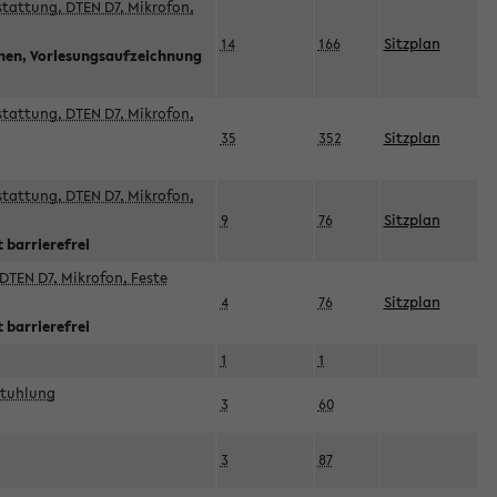
sstattung, DTEN D7, Mikrofon,
14
166
Sitzplan
nnen, Vorlesungsaufzeichnung
sstattung, DTEN D7, Mikrofon,
35
352
Sitzplan
sstattung, DTEN D7, Mikrofon,
9
76
Sitzplan
 barrierefrei
DTEN D7, Mikrofon, Feste
4
76
Sitzplan
 barrierefrei
1
1
stuhlung
3
60
3
87