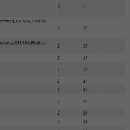
0
1
attung, DTEN D7, Flexible
3
67
attung, DTEN D7, Flexible
7
29
7
42
7
34
7
42
7
54
7
43
7
56
7
52