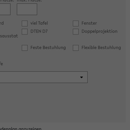
rd
viel Tafel
Fenster
DTEN D7
Doppelprojektion
sausstat
Feste Bestuhlung
Flexible Bestuhlung
fe
ndenplan anzuzeigen.