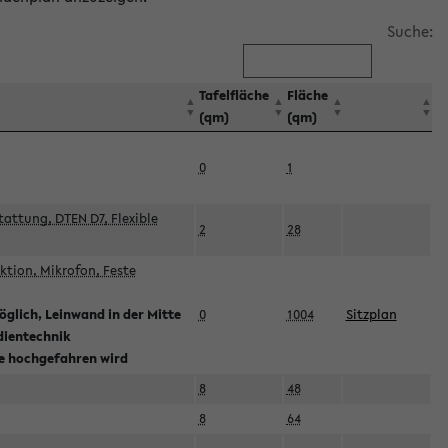
Suche:
Tafelfläche
Fläche
(qm)
(qm)
0
1
attung, DTEN D7, Flexible
2
28
tion, Mikrofon, Feste
glich, Leinwand in der Mitte
0
1004
Sitzplan
dientechnik
ie hochgefahren wird
8
48
8
64