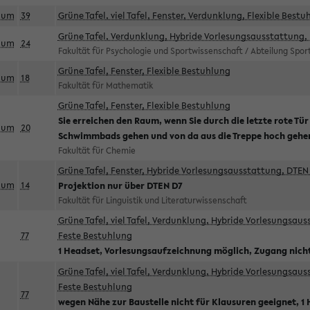
aum
39
Grüne Tafel, viel Tafel, Fenster, Verdunklung, Flexible Bestu
Grüne Tafel, Verdunklung, Hybride Vorlesungsausstattung, 
aum
24
Fakultät für Psychologie und Sportwissenschaft / Abteilung Spo
Grüne Tafel, Fenster, Flexible Bestuhlung
aum
18
Fakultät für Mathematik
Grüne Tafel, Fenster, Flexible Bestuhlung
Sie erreichen den Raum, wenn Sie durch die letzte rote Tür
aum
20
Schwimmbads gehen und von da aus die Treppe hoch gehe
Fakultät für Chemie
Grüne Tafel, Fenster, Hybride Vorlesungsausstattung, DTEN 
aum
14
Projektion nur über DTEN D7
Fakultät für Linguistik und Literaturwissenschaft
Grüne Tafel, viel Tafel, Verdunklung, Hybride Vorlesungsau
77
Feste Bestuhlung
1 Headset, Vorlesungsaufzeichnung möglich, Zugang nicht
Grüne Tafel, viel Tafel, Verdunklung, Hybride Vorlesungsau
Feste Bestuhlung
77
wegen Nähe zur Baustelle nicht für Klausuren geeignet, 1 