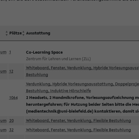
Plätze
Ausstattung
aum
1
Co-Learning Space
Zentrum für Lehren und Lernen (ZLL)
Whiteboard, Fenster, Verdunklung, Hybride Vorlesungsausst
aum
12
Bestuhlung
Verdunklung, Hybride Vorlesungsausstattung, Doppelprojek
Bestuhlung, Induktive Hörschleife
1064
2 Headsets, 2 Handmikrofone, Vorlesungsaufzeichnung mö
heruntergefahren; für Nutzung beider Seiten bitte die Me
(medientechnik@uni-bielefeld.de) kontaktieren, damit s
aum
20
Whiteboard, Fenster, Verdunklung, Flexible Bestuhlung
aum
32
Whiteboard, Fenster, Verdunklung, Flexible Bestuhlung