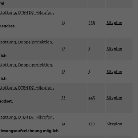
rei
sstattung, DTEN D7, Mikrofon,
14
238
Sitzplan
Headset,
sstattung, Doppelprojektion,
12
1
Sitzplan
lich
sstattung, Doppelprojektion,
12
1
Sitzplan
lich
sstattung, DTEN D7, Mikrofon,
35
443
Sitzplan
eadset,
sstattung, DTEN D7, Mikrofon,
14
130
Sitzplan
orlesungsaufzeichnung möglich