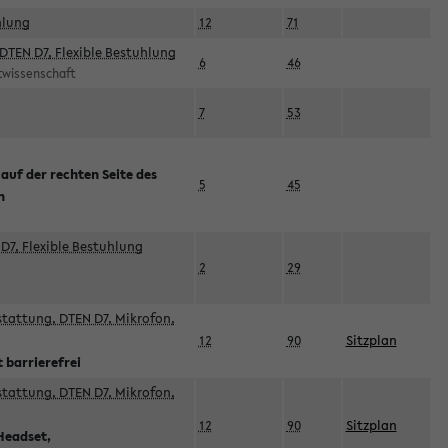
hlung
12
71
DTEN D7, Flexible Bestuhlung
6
46
rtwissenschaft
7
53
 auf der rechten Seite des
5
45
n
D7, Flexible Bestuhlung
2
29
sstattung, DTEN D7, Mikrofon,
12
90
Sitzplan
 barrierefrei
sstattung, DTEN D7, Mikrofon,
12
90
Sitzplan
Headset,