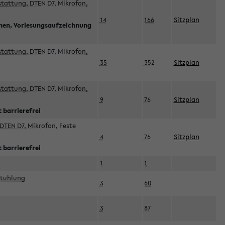
sstattung, DTEN D7, Mikrofon,
14
166
Sitzplan
nnen, Vorlesungsaufzeichnung
sstattung, DTEN D7, Mikrofon,
35
352
Sitzplan
sstattung, DTEN D7, Mikrofon,
9
76
Sitzplan
 barrierefrei
DTEN D7, Mikrofon, Feste
4
76
Sitzplan
 barrierefrei
1
1
stuhlung
3
60
3
87