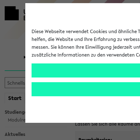
Diese Webseite verwendet Cookies und ähnliche Te
helfen, die Website und Ihre Erfahrung zu verbes
messen. Sie können Ihre Einwilligung jederzeit u
zusätzliche Informationen zu den verwendeten C
Universität
Forschung
Im eKVV ver
mein
Start
eKVV
Freie Räume und Veranstal
Studiengangsauswahl
Raumanfragen:
raumvergabe@
Modulrecherche
Lassen Sie sich alle Räume 
Aktuelles
Raumkriterien: