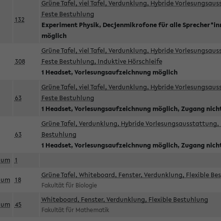
Grüne Tafel, viel Tafel, Verdunklung, Hybride Vorlesungsau
Feste Bestuhlung
132
Experiment Physik, Decjenmikrofone für alle Sprecher*i
möglich
Grüne Tafel, viel Tafel, Verdunklung, Hybride Vorlesungsau
308
Feste Bestuhlung, Induktive Hörschleife
1 Headset, Vorlesungsaufzeichnung möglich
Grüne Tafel, viel Tafel, Verdunklung, Hybride Vorlesungsau
63
Feste Bestuhlung
1 Headset, Vorlesungsaufzeichnung möglich, Zugang nicht
Grüne Tafel, Verdunklung, Hybride Vorlesungsausstattung, 
63
Bestuhlung
1 Headset, Vorlesungsaufzeichnung möglich, Zugang nicht
aum
1
Grüne Tafel, Whiteboard, Fenster, Verdunklung, Flexible Be
aum
18
Fakultät für Biologie
Whiteboard, Fenster, Verdunklung, Flexible Bestuhlung
aum
45
Fakultät für Mathematik