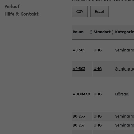
Verlauf
CSV
Excel
Hilfe & Kontakt
Raum
Standort
Kategorie
A0-501
UHG
Seminarr
A0-503
UHG
Seminarr
AUDIMAX
UHG
Hörsaal
B0-233
UHG
Seminarr
B0-237
UHG
Seminarr