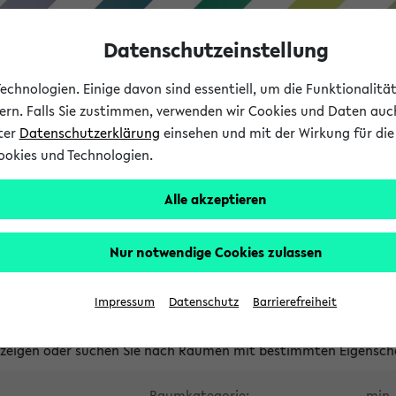
Datenschutzeinstellung
chnologien. Einige davon sind essentiell, um die Funktionalit
sern. Falls Sie zustimmen, verwenden wir Cookies und Daten auc
nter
Datenschutzerklärung
einsehen und mit der Wirkung für die 
ookies und Technologien.
Studium
Lehre
International
Alle akzeptieren
waltete Räume
Nur notwendige Cookies zulassen
tungsüberschneidungen
Raumüberschneidungen
Hinweise d
Impressum
Datenschutz
Barrierefreiheit
uni-bielefeld.de
anzeigen oder suchen Sie nach Räumen mit bestimmten Eigensch
Raumkategorie:
min. 