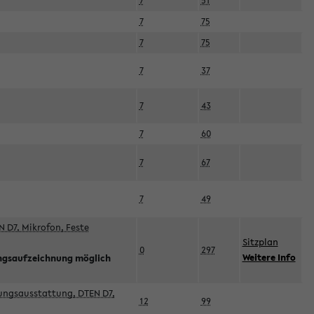
7
51
7
75
7
75
7
37
7
43
7
60
7
67
7
49
 D7, Mikrofon, Feste
Sitzplan
0
297
Weitere Info
ngsaufzeichnung möglich
esungsausstattung, DTEN D7,
12
99