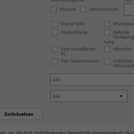
Hörsaal
Seminarraum
Grüne Tafel
Whiteboa
Verdunklung
Hybride
Vorlesung
tung
Fest installierter
Mikrofon
PC
Flex-Seminarraum
Induktive
Hörschlei
en, um die dort stattfindenden Veranstaltungstermine als Stu