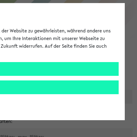
eKVV
ät der Website zu gewährleisten, während andere uns
h, um Ihre Interaktionen mit unserer Webseite zu
Zukunft widerrufen. Auf der Seite finden Sie auch
Meine Uni
EN
ANMELDEN
er zentralen Raumvergabe
aften:
Plätze:
max. Plätze: