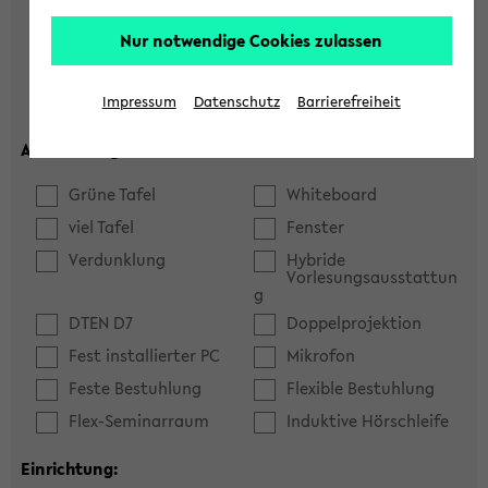
Hörsaal
Seminarraum
Nur notwendige Cookies zulassen
max. Plätze:
Impressum
Datenschutz
Barrierefreiheit
Ausstattung:
Grüne Tafel
Whiteboard
viel Tafel
Fenster
Verdunklung
Hybride
Vorlesungsausstattun
g
DTEN D7
Doppelprojektion
Fest installierter PC
Mikrofon
Feste Bestuhlung
Flexible Bestuhlung
Flex-Seminarraum
Induktive Hörschleife
Einrichtung: