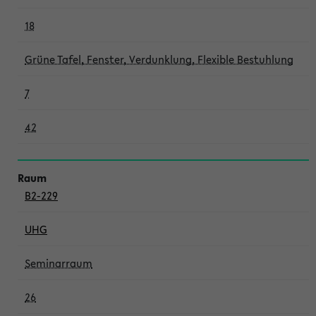
18
Grüne Tafel, Fenster, Verdunklung, Flexible Bestuhlung
7
42
B2-229
UHG
Seminarraum
26