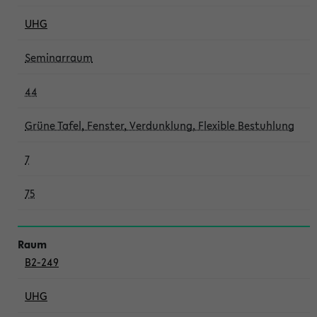
UHG
Seminarraum
44
Grüne Tafel, Fenster, Verdunklung, Flexible Bestuhlung
7
75
B2-249
UHG