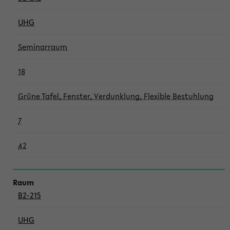
UHG
Seminarraum
18
Grüne Tafel, Fenster, Verdunklung, Flexible Bestuhlung
7
42
B2-215
UHG