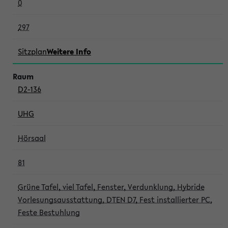
0
297
Sitzplan
Weitere Info
D2-136
UHG
Hörsaal
81
Grüne Tafel, viel Tafel, Fenster, Verdunklung, Hybride
Vorlesungsausstattung, DTEN D7, Fest installierter PC,
Feste Bestuhlung