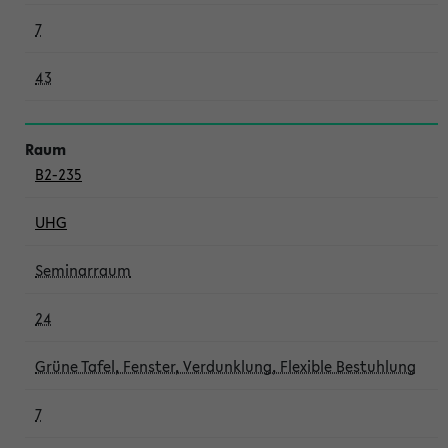
7
43
B2-235
UHG
Seminarraum
24
Grüne Tafel, Fenster, Verdunklung, Flexible Bestuhlung
7