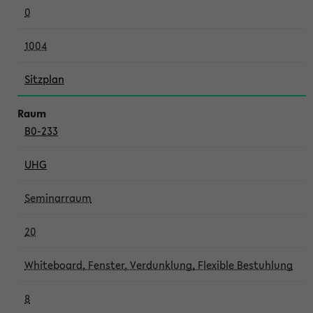
0
1004
Sitzplan
B0-233
UHG
Seminarraum
20
Whiteboard, Fenster, Verdunklung, Flexible Bestuhlung
8