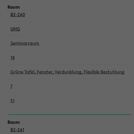
B2-240
UHG
Seminarraum
18
Grüne Tafel, Fenster, Verdunklung, Flexible Bestuhlung
7
51
B2-241