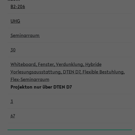
B2-206
UHG
Seminarraum
30
Whiteboard, Fenster, Verdunklung, Hybride
Vorlesungsausstattung, DTEN D7, Flexible Bestuhlung,
Flex-Seminarraum
Projekton nur über DTEN D7
3
67