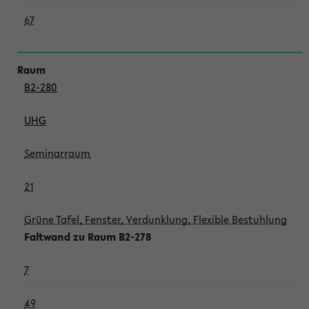
67
B2-280
UHG
Seminarraum
21
Grüne Tafel, Fenster, Verdunklung, Flexible Bestuhlung
Faltwand zu Raum B2-278
7
49