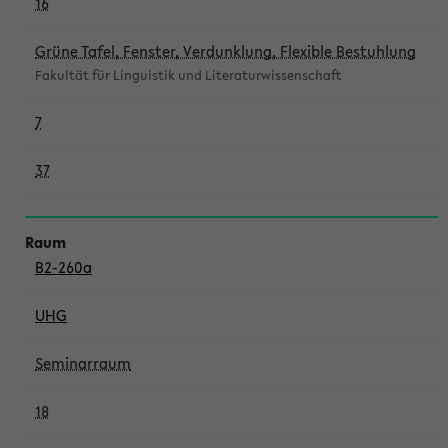
16
Grüne Tafel, Fenster, Verdunklung, Flexible Bestuhlung
Fakultät für Linguistik und Literaturwissenschaft
7
37
B2-260a
UHG
Seminarraum
18