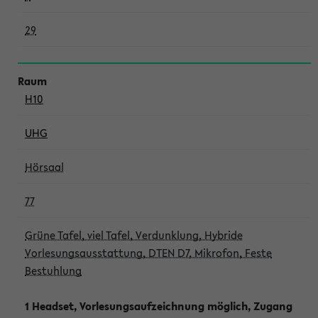
29
H10
UHG
Hörsaal
77
Grüne Tafel, viel Tafel, Verdunklung, Hybride
Vorlesungsausstattung, DTEN D7, Mikrofon, Feste
Bestuhlung
1 Headset, Vorlesungsaufzeichnung möglich, Zugang