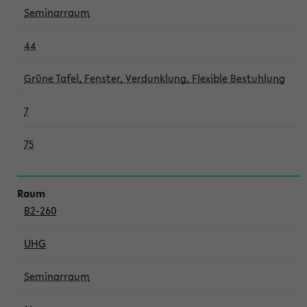
Seminarraum
44
Grüne Tafel, Fenster, Verdunklung, Flexible Bestuhlung
7
75
B2-260
UHG
Seminarraum