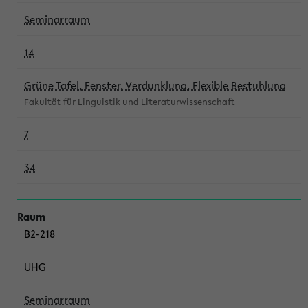
Seminarraum
14
Grüne Tafel, Fenster, Verdunklung, Flexible Bestuhlung
Fakultät für Linguistik und Literaturwissenschaft
7
34
B2-218
UHG
Seminarraum