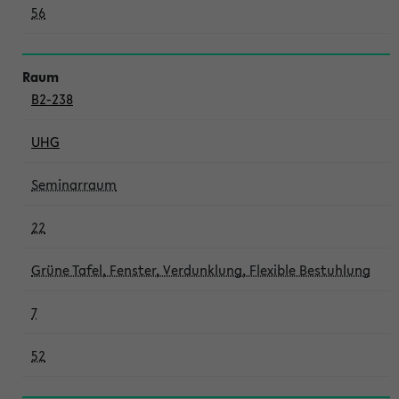
56
B2-238
UHG
Seminarraum
22
Grüne Tafel, Fenster, Verdunklung, Flexible Bestuhlung
7
52