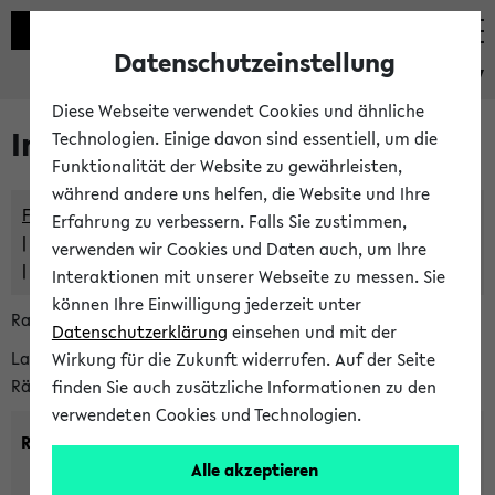
Datenschutzeinstellung
eKVV
Diese Webseite verwendet Cookies und ähnliche
Im eKVV verwaltete Räume
Technologien. Einige davon sind essentiell, um die
Funktionalität der Website zu gewährleisten,
während andere uns helfen, die Website und Ihre
Freie Räume und Veranstaltungsüberschneidungen
Erfahrung zu verbessern. Falls Sie zustimmen,
Raumüberschneidungen
verwenden wir Cookies und Daten auch, um Ihre
Hinweise der zentralen Raumvergabe
Interaktionen mit unserer Webseite zu messen. Sie
können Ihre Einwilligung jederzeit unter
Raumanfragen:
raumvergabe@uni-bielefeld.de
Datenschutzerklärung
einsehen und mit der
Lassen Sie sich alle Räume anzeigen oder suchen Sie nach
Wirkung für die Zukunft widerrufen. Auf der Seite
Räumen mit bestimmten Eigenschaften:
finden Sie auch zusätzliche Informationen zu den
verwendeten Cookies und Technologien.
Raumkriterien:
Alle akzeptieren
Raumkategorie:
min. Plätze: