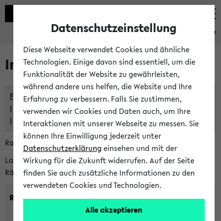
Datenschutzeinstellung
eKVV
Diese Webseite verwendet Cookies und ähnliche
Im eKVV verwaltete Räume
Technologien. Einige davon sind essentiell, um die
Funktionalität der Website zu gewährleisten,
während andere uns helfen, die Website und Ihre
Freie Räume und Veranstaltungsüberschneidungen
Erfahrung zu verbessern. Falls Sie zustimmen,
Raumüberschneidungen
verwenden wir Cookies und Daten auch, um Ihre
Hinweise der zentralen Raumvergabe
Interaktionen mit unserer Webseite zu messen. Sie
können Ihre Einwilligung jederzeit unter
Raumanfragen:
raumvergabe@uni-bielefeld.de
Datenschutzerklärung
einsehen und mit der
Lassen Sie sich alle Räume anzeigen oder suchen Sie nach
Wirkung für die Zukunft widerrufen. Auf der Seite
Räumen mit bestimmten Eigenschaften:
finden Sie auch zusätzliche Informationen zu den
verwendeten Cookies und Technologien.
Raumkriterien:
Alle akzeptieren
Raumkategorie:
min. Plätze: