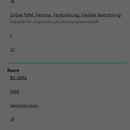
16
Grüne Tafel, Fenster, Verdunklung, Flexible Bestuhlung
Fakultät für Linguistik und Literaturwissenschaft
7
37
B2-260a
UHG
Seminarraum
18