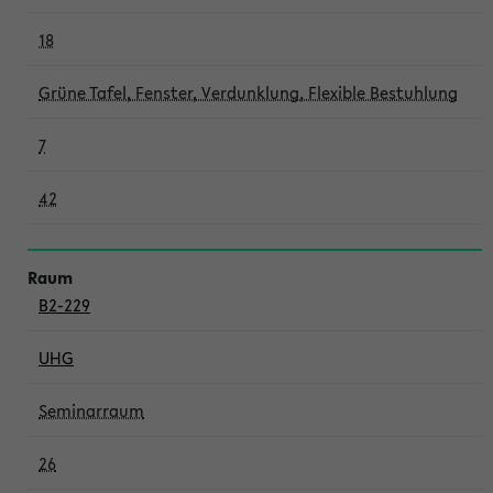
18
Grüne Tafel, Fenster, Verdunklung, Flexible Bestuhlung
7
42
B2-229
UHG
Seminarraum
26