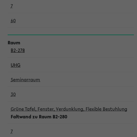
7
60
B2-278
UHG
Seminarraum
30
Grüne Tafel, Fenster, Verdunklung, Flexible Bestuhlung
Faltwand zu Raum B2-280
7