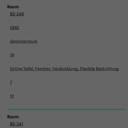
B2-240
UHG
Seminarraum
18
Grüne Tafel, Fenster, Verdunklung, Flexible Bestuhlung
7
51
B2-241