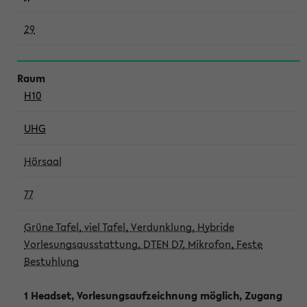
29
H10
UHG
Hörsaal
77
Grüne Tafel, viel Tafel, Verdunklung, Hybride
Vorlesungsausstattung, DTEN D7, Mikrofon, Feste
Bestuhlung
1 Headset, Vorlesungsaufzeichnung möglich, Zugang