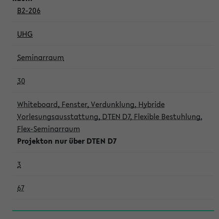
B2-206
UHG
Seminarraum
30
Whiteboard, Fenster, Verdunklung, Hybride
Vorlesungsausstattung, DTEN D7, Flexible Bestuhlung,
Flex-Seminarraum
Projekton nur über DTEN D7
3
67