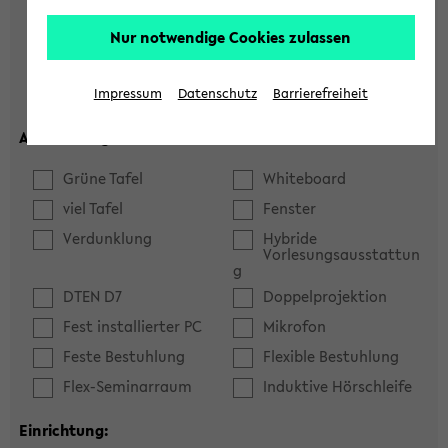
Hörsaal
Seminarraum
Nur notwendige Cookies zulassen
max. Plätze:
Impressum
Datenschutz
Barrierefreiheit
Ausstattung:
Grüne Tafel
Whiteboard
viel Tafel
Fenster
Verdunklung
Hybride
Vorlesungsausstattun
g
DTEN D7
Doppelprojektion
Fest installierter PC
Mikrofon
Feste Bestuhlung
Flexible Bestuhlung
Flex-Seminarraum
Induktive Hörschleife
Einrichtung: