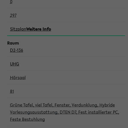
0
297
Sitzplan
Weitere Info
D2-136
UHG
Hörsaal
81
Grüne Tafel, viel Tafel, Fenster, Verdunklung, Hybride
Vorlesungsausstattung, DTEN D7, Fest installierter PC,
Feste Bestuhlung