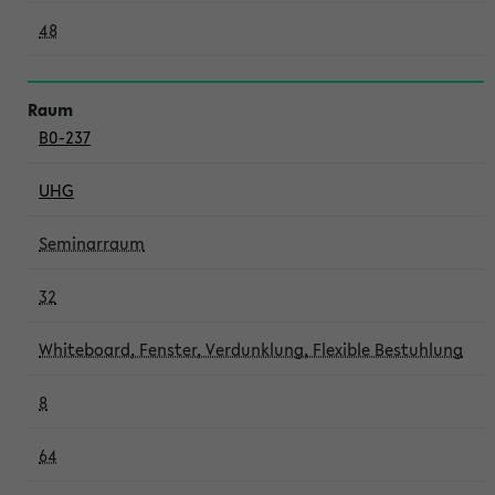
48
B0-237
UHG
Seminarraum
32
Whiteboard, Fenster, Verdunklung, Flexible Bestuhlung
8
64