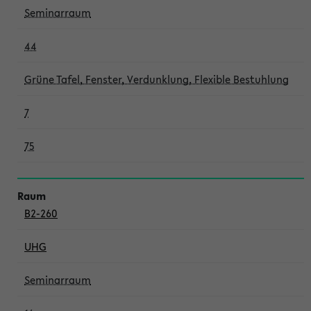
Seminarraum
44
Grüne Tafel, Fenster, Verdunklung, Flexible Bestuhlung
7
75
B2-260
UHG
Seminarraum