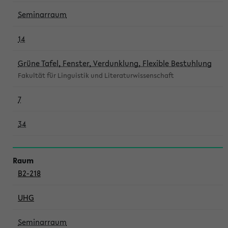
Seminarraum
14
Grüne Tafel, Fenster, Verdunklung, Flexible Bestuhlung
Fakultät für Linguistik und Literaturwissenschaft
7
34
B2-218
UHG
Seminarraum