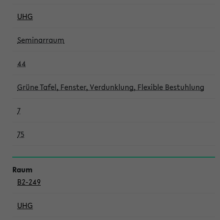
UHG
Seminarraum
44
Grüne Tafel, Fenster, Verdunklung, Flexible Bestuhlung
7
75
B2-249
UHG