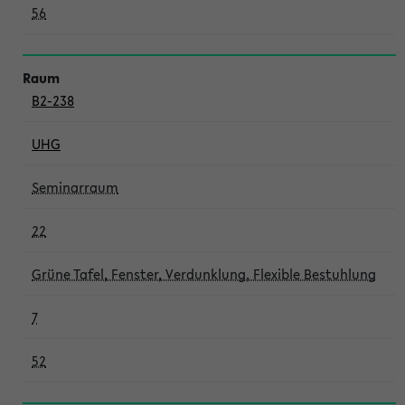
56
B2-238
UHG
Seminarraum
22
Grüne Tafel, Fenster, Verdunklung, Flexible Bestuhlung
7
52