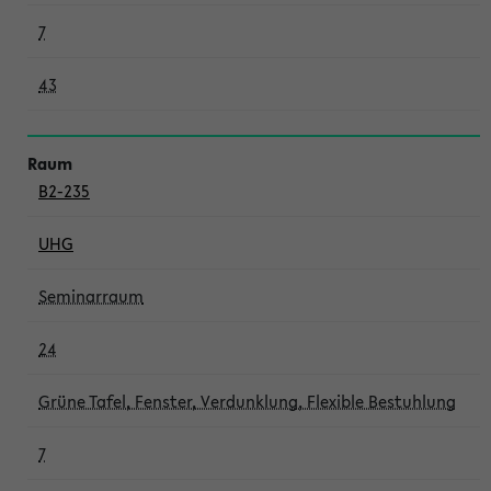
7
43
B2-235
UHG
Seminarraum
24
Grüne Tafel, Fenster, Verdunklung, Flexible Bestuhlung
7