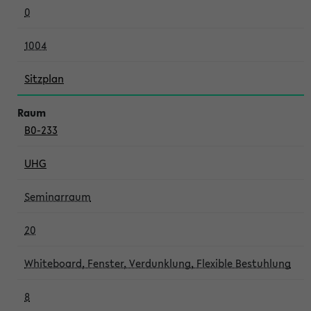
0
1004
Sitzplan
B0-233
UHG
Seminarraum
20
Whiteboard, Fenster, Verdunklung, Flexible Bestuhlung
8