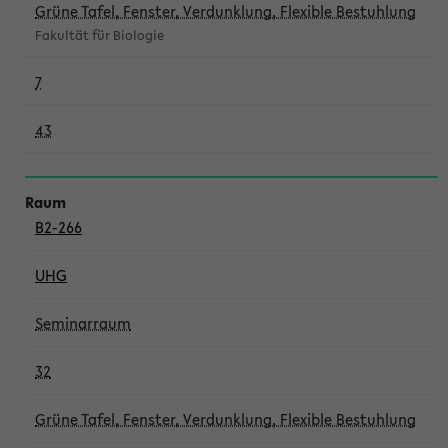
Grüne Tafel, Fenster, Verdunklung, Flexible Bestuhlung
Fakultät für Biologie
7
43
B2-266
UHG
Seminarraum
32
Grüne Tafel, Fenster, Verdunklung, Flexible Bestuhlung