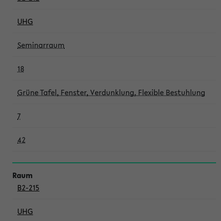
UHG
Seminarraum
18
Grüne Tafel, Fenster, Verdunklung, Flexible Bestuhlung
7
42
B2-215
UHG