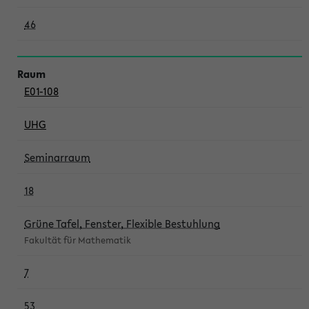
46
E01-108
UHG
Seminarraum
18
Grüne Tafel, Fenster, Flexible Bestuhlung
Fakultät für Mathematik
7
53