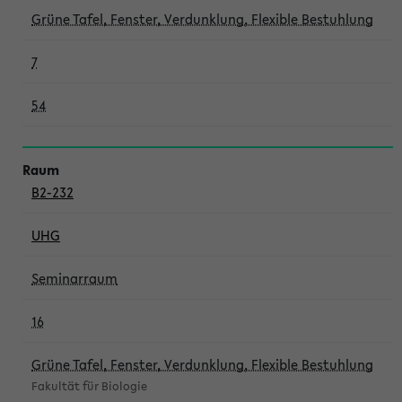
Grüne Tafel, Fenster, Verdunklung, Flexible Bestuhlung
7
54
B2-232
UHG
Seminarraum
16
Grüne Tafel, Fenster, Verdunklung, Flexible Bestuhlung
Fakultät für Biologie