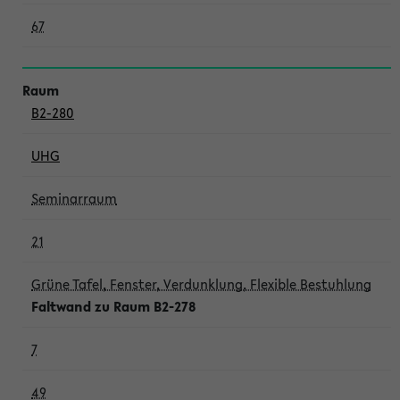
67
B2-280
UHG
Seminarraum
21
Grüne Tafel, Fenster, Verdunklung, Flexible Bestuhlung
Faltwand zu Raum B2-278
7
49