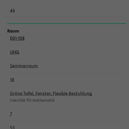
46
E01-108
UHG
Seminarraum
18
Grüne Tafel, Fenster, Flexible Bestuhlung
Fakultät für Mathematik
7
53