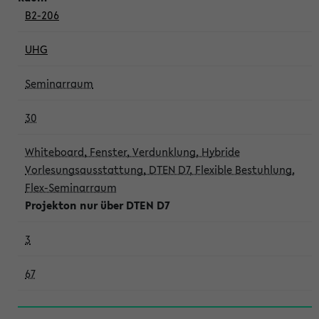
B2-206
UHG
Seminarraum
30
Whiteboard, Fenster, Verdunklung, Hybride
Vorlesungsausstattung, DTEN D7, Flexible Bestuhlung,
Flex-Seminarraum
Projekton nur über DTEN D7
3
67