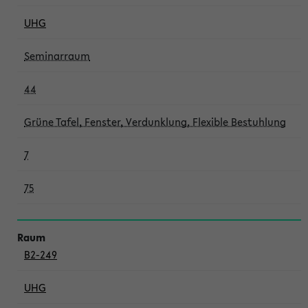
UHG
Seminarraum
44
Grüne Tafel, Fenster, Verdunklung, Flexible Bestuhlung
7
75
B2-249
UHG