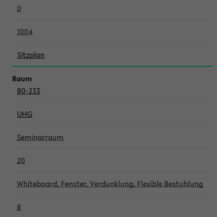
0
1004
Sitzplan
B0-233
UHG
Seminarraum
20
Whiteboard, Fenster, Verdunklung, Flexible Bestuhlung
8