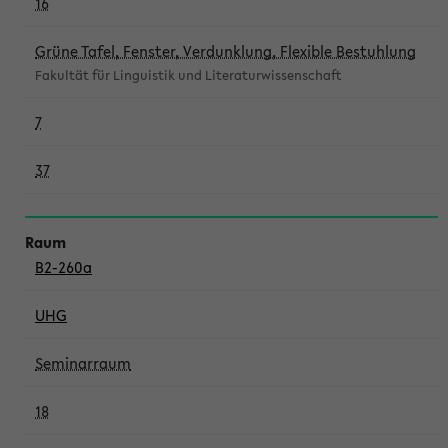
16
Grüne Tafel, Fenster, Verdunklung, Flexible Bestuhlung
Fakultät für Linguistik und Literaturwissenschaft
7
37
B2-260a
UHG
Seminarraum
18