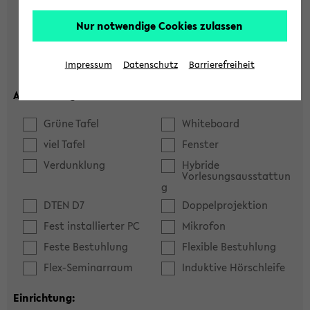
Hörsaal
Seminarraum
Nur notwendige Cookies zulassen
max. Plätze:
Impressum
Datenschutz
Barrierefreiheit
Ausstattung:
Grüne Tafel
Whiteboard
viel Tafel
Fenster
Verdunklung
Hybride
Vorlesungsausstattun
g
DTEN D7
Doppelprojektion
Fest installierter PC
Mikrofon
Feste Bestuhlung
Flexible Bestuhlung
Flex-Seminarraum
Induktive Hörschleife
Einrichtung: