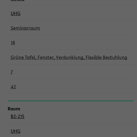
UHG
Seminarraum
18
Grüne Tafel, Fenster, Verdunklung, Flexible Bestuhlung
7
42
B2-215
UHG