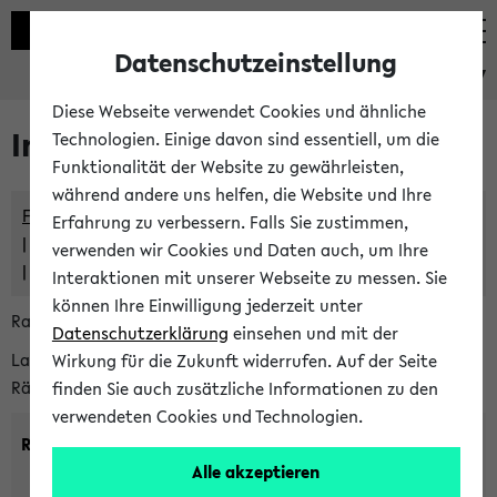
Datenschutzeinstellung
eKVV
Diese Webseite verwendet Cookies und ähnliche
Im eKVV verwaltete Räume
Technologien. Einige davon sind essentiell, um die
Funktionalität der Website zu gewährleisten,
während andere uns helfen, die Website und Ihre
Freie Räume und Veranstaltungsüberschneidungen
Erfahrung zu verbessern. Falls Sie zustimmen,
Raumüberschneidungen
verwenden wir Cookies und Daten auch, um Ihre
Hinweise der zentralen Raumvergabe
Interaktionen mit unserer Webseite zu messen. Sie
können Ihre Einwilligung jederzeit unter
Raumanfragen:
raumvergabe@uni-bielefeld.de
Datenschutzerklärung
einsehen und mit der
Lassen Sie sich alle Räume anzeigen oder suchen Sie nach
Wirkung für die Zukunft widerrufen. Auf der Seite
Räumen mit bestimmten Eigenschaften:
finden Sie auch zusätzliche Informationen zu den
verwendeten Cookies und Technologien.
Raumkriterien:
Alle akzeptieren
Raumkategorie:
min. Plätze: