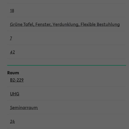
18
Grüne Tafel, Fenster, Verdunklung, Flexible Bestuhlung
7
42
B2-229
UHG
Seminarraum
26