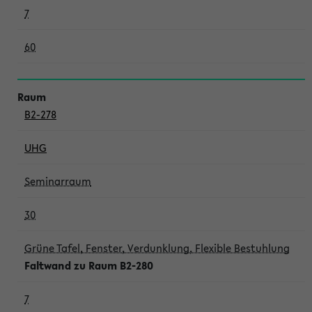
7
60
B2-278
UHG
Seminarraum
30
Grüne Tafel, Fenster, Verdunklung, Flexible Bestuhlung
Faltwand zu Raum B2-280
7