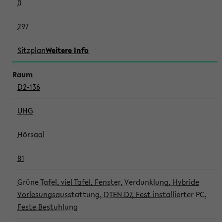
0
297
Sitzplan
Weitere Info
D2-136
UHG
Hörsaal
81
Grüne Tafel, viel Tafel, Fenster, Verdunklung, Hybride
Vorlesungsausstattung, DTEN D7, Fest installierter PC,
Feste Bestuhlung