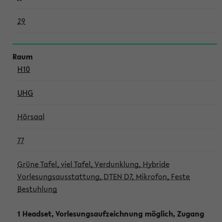
29
H10
UHG
Hörsaal
77
Grüne Tafel, viel Tafel, Verdunklung, Hybride
Vorlesungsausstattung, DTEN D7, Mikrofon, Feste
Bestuhlung
1 Headset, Vorlesungsaufzeichnung möglich, Zugang