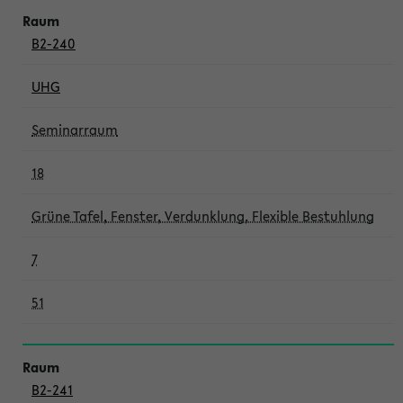
B2-240
UHG
Seminarraum
18
Grüne Tafel, Fenster, Verdunklung, Flexible Bestuhlung
7
51
B2-241