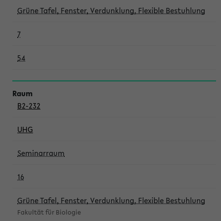
Grüne Tafel, Fenster, Verdunklung, Flexible Bestuhlung
7
54
B2-232
UHG
Seminarraum
16
Grüne Tafel, Fenster, Verdunklung, Flexible Bestuhlung
Fakultät für Biologie