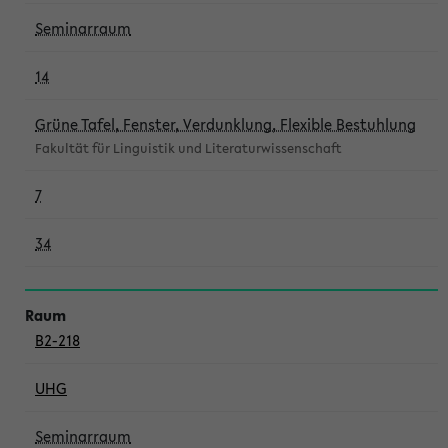
Seminarraum
14
Grüne Tafel, Fenster, Verdunklung, Flexible Bestuhlung
Fakultät für Linguistik und Literaturwissenschaft
7
34
B2-218
UHG
Seminarraum