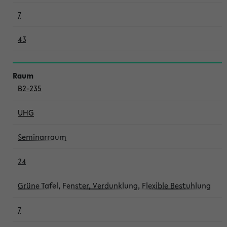
7
43
B2-235
UHG
Seminarraum
24
Grüne Tafel, Fenster, Verdunklung, Flexible Bestuhlung
7