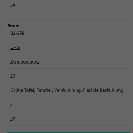
56
B2-238
UHG
Seminarraum
22
Grüne Tafel, Fenster, Verdunklung, Flexible Bestuhlung
7
52