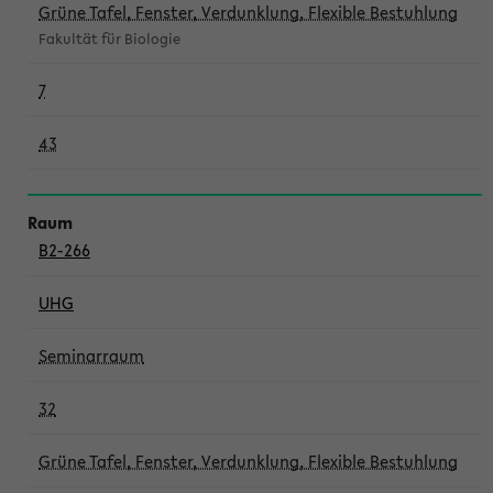
Grüne Tafel, Fenster, Verdunklung, Flexible Bestuhlung
Fakultät für Biologie
7
43
B2-266
UHG
Seminarraum
32
Grüne Tafel, Fenster, Verdunklung, Flexible Bestuhlung