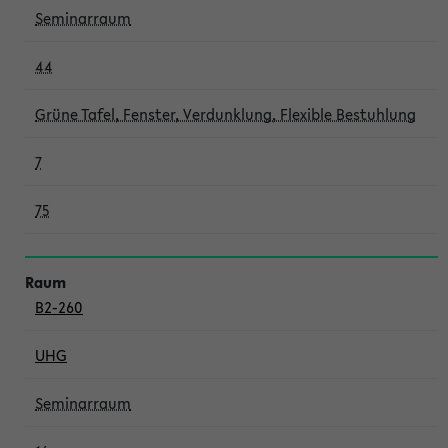
Seminarraum
44
Grüne Tafel, Fenster, Verdunklung, Flexible Bestuhlung
7
75
B2-260
UHG
Seminarraum