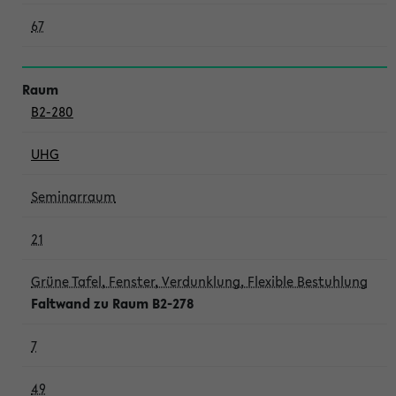
67
B2-280
UHG
Seminarraum
21
Grüne Tafel, Fenster, Verdunklung, Flexible Bestuhlung
Faltwand zu Raum B2-278
7
49