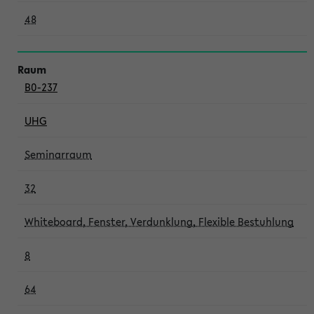
48
B0-237
UHG
Seminarraum
32
Whiteboard, Fenster, Verdunklung, Flexible Bestuhlung
8
64