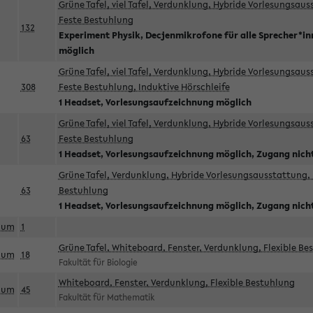
Grüne Tafel, viel Tafel, Verdunklung, Hybride Vorlesungsau
Feste Bestuhlung
132
Experiment Physik, Decjenmikrofone für alle Sprecher*i
möglich
Grüne Tafel, viel Tafel, Verdunklung, Hybride Vorlesungsau
308
Feste Bestuhlung, Induktive Hörschleife
1 Headset, Vorlesungsaufzeichnung möglich
Grüne Tafel, viel Tafel, Verdunklung, Hybride Vorlesungsau
63
Feste Bestuhlung
1 Headset, Vorlesungsaufzeichnung möglich, Zugang nicht
Grüne Tafel, Verdunklung, Hybride Vorlesungsausstattung, 
63
Bestuhlung
1 Headset, Vorlesungsaufzeichnung möglich, Zugang nicht
aum
1
Grüne Tafel, Whiteboard, Fenster, Verdunklung, Flexible Be
aum
18
Fakultät für Biologie
Whiteboard, Fenster, Verdunklung, Flexible Bestuhlung
aum
45
Fakultät für Mathematik