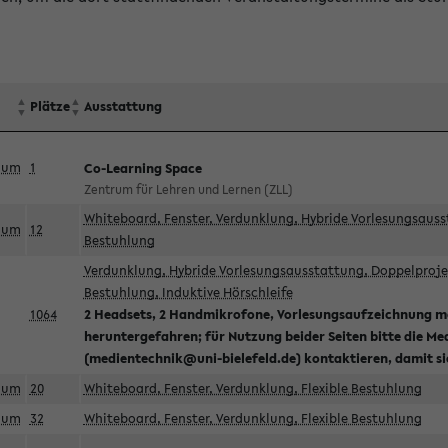
Plätze
Ausstattung
aum
1
Co-Learning Space
Zentrum für Lehren und Lernen (ZLL)
Whiteboard, Fenster, Verdunklung, Hybride Vorlesungsausst
aum
12
Bestuhlung
Verdunklung, Hybride Vorlesungsausstattung, Doppelprojek
Bestuhlung, Induktive Hörschleife
1064
2 Headsets, 2 Handmikrofone, Vorlesungsaufzeichnung mö
heruntergefahren; für Nutzung beider Seiten bitte die Me
(medientechnik@uni-bielefeld.de) kontaktieren, damit s
aum
20
Whiteboard, Fenster, Verdunklung, Flexible Bestuhlung
aum
32
Whiteboard, Fenster, Verdunklung, Flexible Bestuhlung