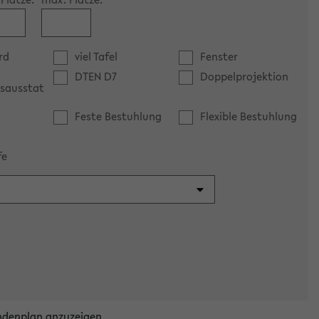
rd
viel Tafel
Fenster
DTEN D7
Doppelprojektion
sausstat
Feste Bestuhlung
Flexible Bestuhlung
fe
ndenplan anzuzeigen.