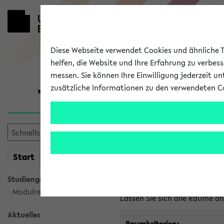
Diese Webseite verwendet Cookies und ähnliche Te
helfen, die Website und Ihre Erfahrung zu verbes
messen. Sie können Ihre Einwilligung jederzeit u
zusätzliche Informationen zu den verwendeten C
Universität
Forschung
Im eKVV ver
mein
Start
eKVV
Freie Räume und Veranstal
Studiengangsauswahl
Raumanfragen:
raumvergabe@
Modulrecherche
Lassen Sie sich alle Räume 
Aktuelles
Raumkriterien: