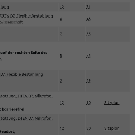
hlung
12
71
DTEN D7, Flexible Bestuhlung
6
46
rtwissenschaft
7
53
 auf der rechten Seite des
5
45
n
D7, Flexible Bestuhlung
2
29
sstattung, DTEN D7, Mikrofon,
12
90
Sitzplan
 barrierefrei
sstattung, DTEN D7, Mikrofon,
12
90
Sitzplan
Headset,