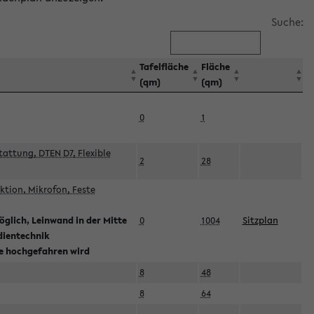
Suche:
Tafelfläche
Fläche
(qm)
(qm)
0
1
attung, DTEN D7, Flexible
2
28
tion, Mikrofon, Feste
glich, Leinwand in der Mitte
0
1004
Sitzplan
dientechnik
ie hochgefahren wird
8
48
8
64