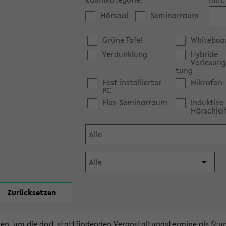
Hörsaal
Seminarraum
Grüne Tafel
Whiteboa
Verdunklung
Hybride
Vorlesung
tung
Fest installierter
Mikrofon
PC
Flex-Seminarraum
Induktive
Hörschlei
en, um die dort stattfindenden Veranstaltungstermine als Stu