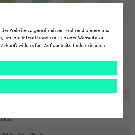
eKVV
ät der Website zu gewährleisten, während andere uns
h, um Ihre Interaktionen mit unserer Webseite zu
Zukunft widerrufen. Auf der Seite finden Sie auch
Meine Uni
EN
ANMELDEN
er zentralen Raumvergabe
aften:
Plätze:
max. Plätze: