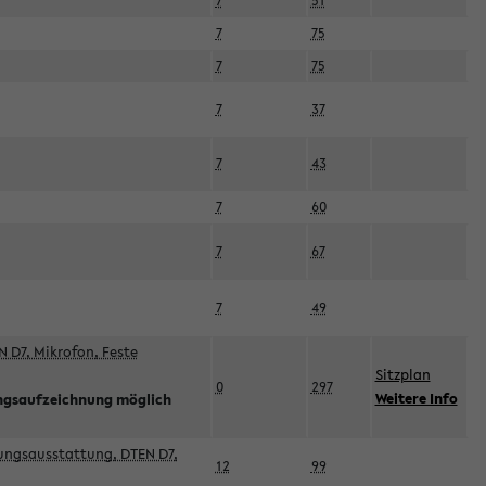
7
51
7
75
7
75
7
37
7
43
7
60
7
67
7
49
 D7, Mikrofon, Feste
Sitzplan
0
297
Weitere Info
ngsaufzeichnung möglich
esungsausstattung, DTEN D7,
12
99