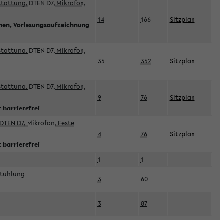
sstattung, DTEN D7, Mikrofon,
14
166
Sitzplan
nnen, Vorlesungsaufzeichnung
sstattung, DTEN D7, Mikrofon,
35
352
Sitzplan
sstattung, DTEN D7, Mikrofon,
9
76
Sitzplan
 barrierefrei
DTEN D7, Mikrofon, Feste
4
76
Sitzplan
 barrierefrei
1
1
stuhlung
3
60
3
87