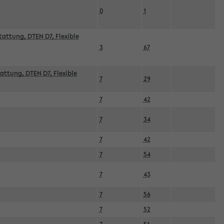
0
1
attung, DTEN D7, Flexible
3
67
attung, DTEN D7, Flexible
7
29
7
42
7
34
7
42
7
54
7
43
7
56
7
52