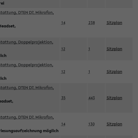
rei
sstattung, DTEN D7, Mikrofon,
14
238
Sitzplan
Headset,
sstattung, Doppelprojektion,
12
1
Sitzplan
lich
sstattung, Doppelprojektion,
12
1
Sitzplan
lich
sstattung, DTEN D7, Mikrofon,
35
443
Sitzplan
eadset,
sstattung, DTEN D7, Mikrofon,
14
130
Sitzplan
orlesungsaufzeichnung möglich