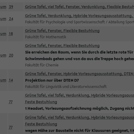
aum
39
Grüne Tafel, viel Tafel, Fenster, Verdunklung, Flexible Bestu
Grüne Tafel, Verdunklung, Hybride Vorlesungsausstattung, 
aum
24
Fakultät für Psychologie und Sportwissenschaft / Abteilung Spo
Grüne Tafel, Fenster, Flexible Bestuhlung
aum
18
Fakultät für Mathematik
Grüne Tafel, Fenster, Flexible Bestuhlung
Sie erreichen den Raum, wenn Sie durch die letzte rote Tür
aum
20
Schwimmbads gehen und von da aus die Treppe hoch gehe
Fakultät für Chemie
Grüne Tafel, Fenster, Hybride Vorlesungsausstattung, DTEN 
aum
14
Projektion nur über DTEN D7
Fakultät für Linguistik und Literaturwissenschaft
Grüne Tafel, viel Tafel, Verdunklung, Hybride Vorlesungsau
77
Feste Bestuhlung
1 Headset, Vorlesungsaufzeichnung möglich, Zugang nicht
Grüne Tafel, viel Tafel, Verdunklung, Hybride Vorlesungsau
Feste Bestuhlung
77
wegen Nähe zur Baustelle nicht für Klausuren geeignet, 1 