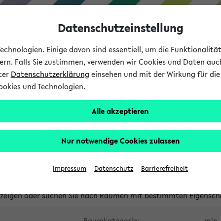
Datenschutzeinstellung
chnologien. Einige davon sind essentiell, um die Funktionalit
sern. Falls Sie zustimmen, verwenden wir Cookies und Daten auc
nter
Datenschutzerklärung
einsehen und mit der Wirkung für die 
ookies und Technologien.
Studium
Lehre
International
Alle akzeptieren
waltete Räume
Nur notwendige Cookies zulassen
tungsüberschneidungen
Raumüberschneidungen
Hinweise d
Impressum
Datenschutz
Barrierefreiheit
uni-bielefeld.de
anzeigen oder suchen Sie nach Räumen mit bestimmten Eigensch
Raumkategorie:
min. 