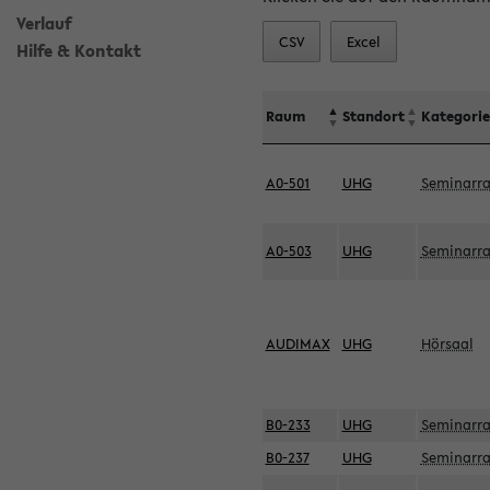
Verlauf
CSV
Excel
Hilfe & Kontakt
Raum
Standort
Kategorie
A0-501
UHG
Seminarr
A0-503
UHG
Seminarr
AUDIMAX
UHG
Hörsaal
B0-233
UHG
Seminarr
B0-237
UHG
Seminarr