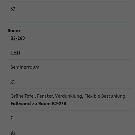
67
B2-280
UHG
Seminarraum
21
Grüne Tafel, Fenster, Verdunklung, Flexible Bestuhlung
Faltwand zu Raum B2-278
7
49