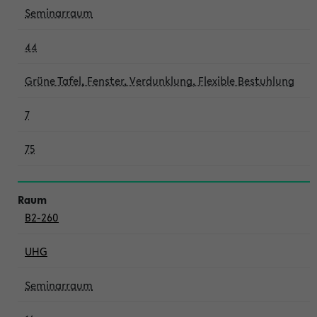
Seminarraum
44
Grüne Tafel, Fenster, Verdunklung, Flexible Bestuhlung
7
75
B2-260
UHG
Seminarraum