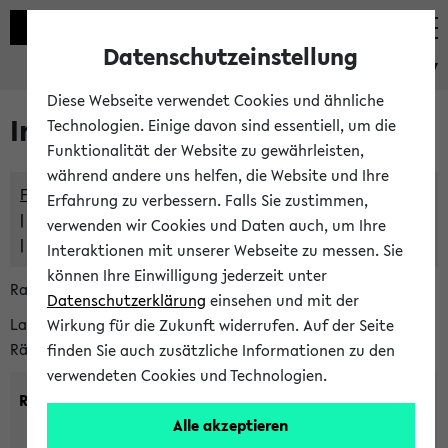
Datenschutzeinstellung
eKVV
Diese Webseite verwendet Cookies und ähnliche
Im eKVV verwaltete Räume
Technologien. Einige davon sind essentiell, um die
Funktionalität der Website zu gewährleisten,
während andere uns helfen, die Website und Ihre
Freie Räume und Veranstaltungsüberschneidungen
Erfahrung zu verbessern. Falls Sie zustimmen,
Raumüberschneidungen
verwenden wir Cookies und Daten auch, um Ihre
Hinweise der zentralen Raumvergabe
Interaktionen mit unserer Webseite zu messen. Sie
können Ihre Einwilligung jederzeit unter
Raumanfragen:
raumvergabe@uni-bielefeld.de
Datenschutzerklärung
einsehen und mit der
Lassen Sie sich alle Räume anzeigen oder suchen Sie nach
Wirkung für die Zukunft widerrufen. Auf der Seite
Räumen mit bestimmten Eigenschaften:
finden Sie auch zusätzliche Informationen zu den
verwendeten Cookies und Technologien.
Raumkriterien:
Alle akzeptieren
Raumkategorie:
min. Plätze: