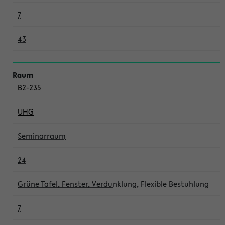
7
43
B2-235
UHG
Seminarraum
24
Grüne Tafel, Fenster, Verdunklung, Flexible Bestuhlung
7