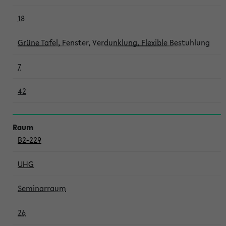
18
Grüne Tafel, Fenster, Verdunklung, Flexible Bestuhlung
7
42
B2-229
UHG
Seminarraum
26