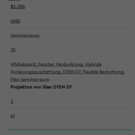
B2-206
UHG
Seminarraum
30
Whiteboard, Fenster, Verdunklung, Hybride
Vorlesungsausstattung, DTEN D7, Flexible Bestuhlung,
Flex-Seminarraum
Projekton nur über DTEN D7
3
67