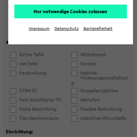
Hörsaal
Seminarraum
Nur notwendige Cookies zulassen
max. Plätze:
Impressum
Datenschutz
Barrierefreiheit
Ausstattung:
Grüne Tafel
Whiteboard
viel Tafel
Fenster
Verdunklung
Hybride
Vorlesungsausstattun
g
DTEN D7
Doppelprojektion
Fest installierter PC
Mikrofon
Feste Bestuhlung
Flexible Bestuhlung
Flex-Seminarraum
Induktive Hörschleife
Einrichtung: