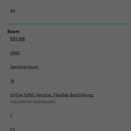
46
E01-108
UHG
Seminarraum
18
Grüne Tafel, Fenster, Flexible Bestuhlung
Fakultät für Mathematik
7
53