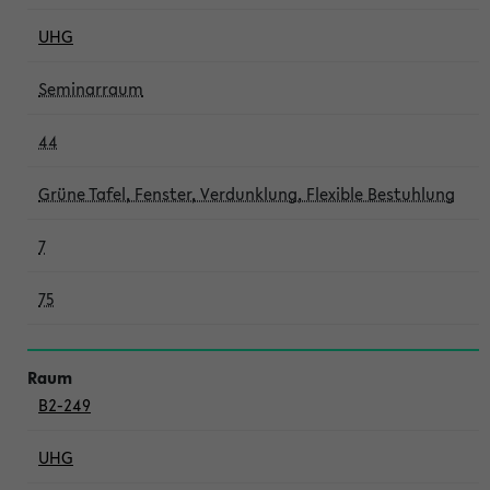
UHG
Seminarraum
44
Grüne Tafel, Fenster, Verdunklung, Flexible Bestuhlung
7
75
B2-249
UHG