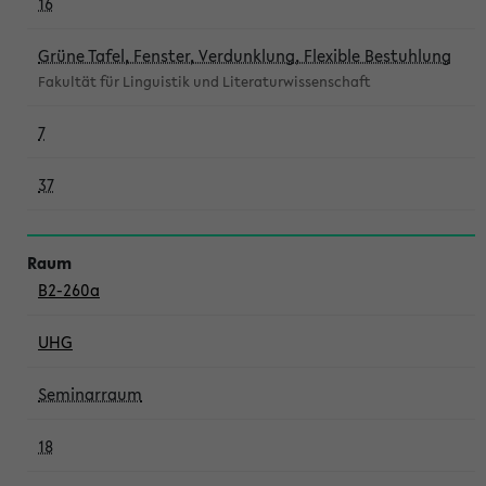
16
Grüne Tafel, Fenster, Verdunklung, Flexible Bestuhlung
Fakultät für Linguistik und Literaturwissenschaft
7
37
B2-260a
UHG
Seminarraum
18