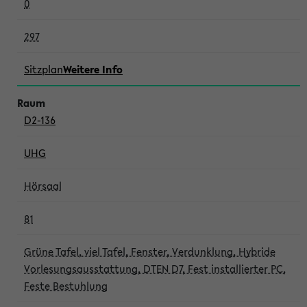
0
297
Sitzplan
Weitere Info
D2-136
UHG
Hörsaal
81
Grüne Tafel, viel Tafel, Fenster, Verdunklung, Hybride
Vorlesungsausstattung, DTEN D7, Fest installierter PC,
Feste Bestuhlung