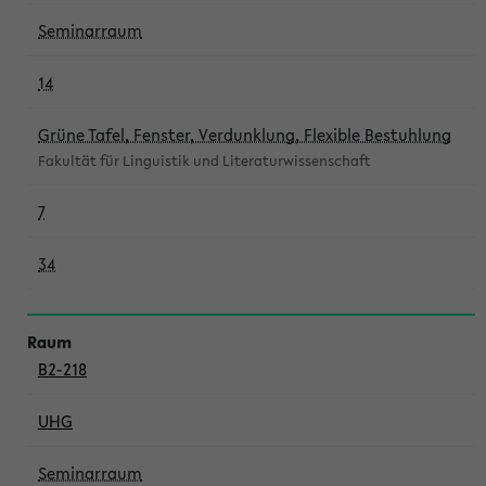
Seminarraum
14
Grüne Tafel, Fenster, Verdunklung, Flexible Bestuhlung
Fakultät für Linguistik und Literaturwissenschaft
7
34
B2-218
UHG
Seminarraum