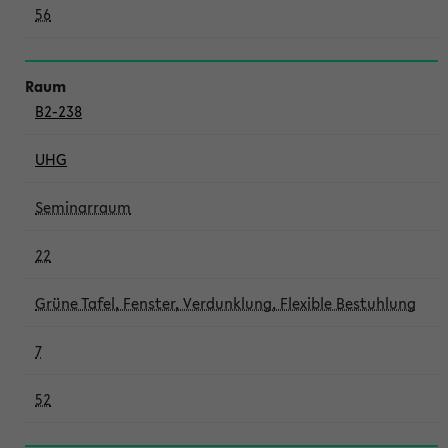
56
B2-238
UHG
Seminarraum
22
Grüne Tafel, Fenster, Verdunklung, Flexible Bestuhlung
7
52