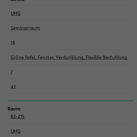
UHG
Seminarraum
18
Grüne Tafel, Fenster, Verdunklung, Flexible Bestuhlung
7
42
B2-215
UHG