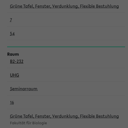
Grüne Tafel, Fenster, Verdunklung, Flexible Bestuhlung
7
54
B2-232
UHG
Seminarraum
16
Grüne Tafel, Fenster, Verdunklung, Flexible Bestuhlung
Fakultät für Biologie