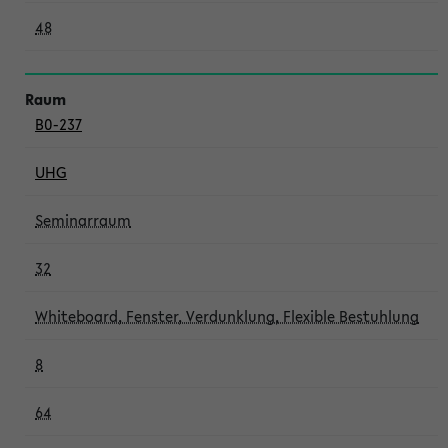
48
B0-237
UHG
Seminarraum
32
Whiteboard, Fenster, Verdunklung, Flexible Bestuhlung
8
64