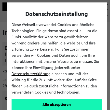
Datenschutzeinstellung
eKVV
Diese Webseite verwendet Cookies und ähnliche
Im eKVV verwaltete Räume
Technologien. Einige davon sind essentiell, um die
Funktionalität der Website zu gewährleisten,
während andere uns helfen, die Website und Ihre
Freie Räume und Veranstaltungsüberschneidungen
Erfahrung zu verbessern. Falls Sie zustimmen,
Raumüberschneidungen
verwenden wir Cookies und Daten auch, um Ihre
Hinweise der zentralen Raumvergabe
Interaktionen mit unserer Webseite zu messen. Sie
können Ihre Einwilligung jederzeit unter
Raumanfragen:
raumvergabe@uni-bielefeld.de
Datenschutzerklärung
einsehen und mit der
Lassen Sie sich alle Räume anzeigen oder suchen Sie nach
Wirkung für die Zukunft widerrufen. Auf der Seite
Räumen mit bestimmten Eigenschaften:
finden Sie auch zusätzliche Informationen zu den
verwendeten Cookies und Technologien.
Raumkriterien:
Alle akzeptieren
Raumkategorie:
min. Plätze: