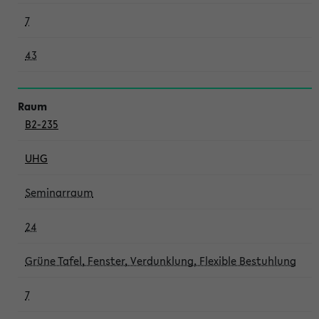
7
43
B2-235
UHG
Seminarraum
24
Grüne Tafel, Fenster, Verdunklung, Flexible Bestuhlung
7