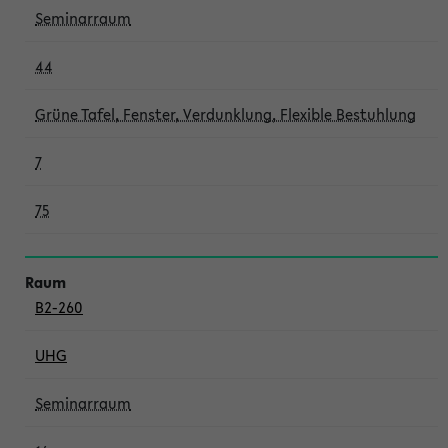
Seminarraum
44
Grüne Tafel, Fenster, Verdunklung, Flexible Bestuhlung
7
75
B2-260
UHG
Seminarraum