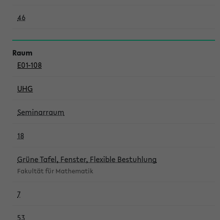
46
E01-108
UHG
Seminarraum
18
Grüne Tafel, Fenster, Flexible Bestuhlung
Fakultät für Mathematik
7
53