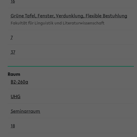
16
Grüne Tafel, Fenster, Verdunklung, Flexible Bestuhlung
Fakultät für Linguistik und Literaturwissenschaft
7
37
B2-260a
UHG
Seminarraum
18