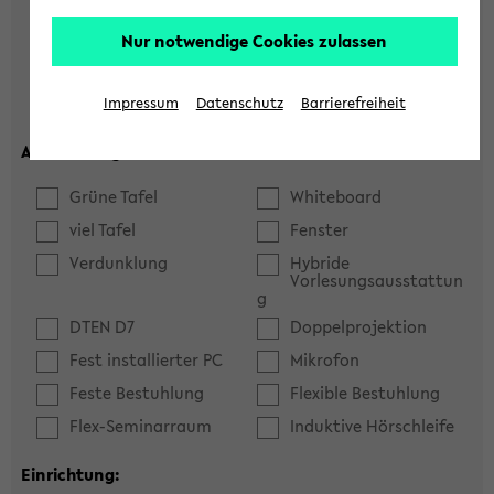
Hörsaal
Seminarraum
Nur notwendige Cookies zulassen
max. Plätze:
Impressum
Datenschutz
Barrierefreiheit
Ausstattung:
Grüne Tafel
Whiteboard
viel Tafel
Fenster
Verdunklung
Hybride
Vorlesungsausstattun
g
DTEN D7
Doppelprojektion
Fest installierter PC
Mikrofon
Feste Bestuhlung
Flexible Bestuhlung
Flex-Seminarraum
Induktive Hörschleife
Einrichtung: