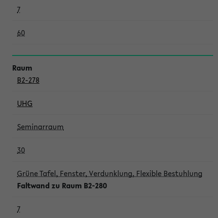
7
60
B2-278
UHG
Seminarraum
30
Grüne Tafel, Fenster, Verdunklung, Flexible Bestuhlung
Faltwand zu Raum B2-280
7