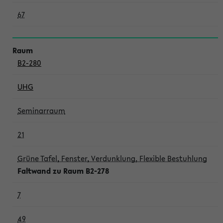
67
B2-280
UHG
Seminarraum
21
Grüne Tafel, Fenster, Verdunklung, Flexible Bestuhlung
Faltwand zu Raum B2-278
7
49