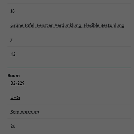
18
Grüne Tafel, Fenster, Verdunklung, Flexible Bestuhlung
7
42
B2-229
UHG
Seminarraum
26