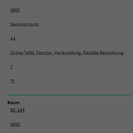
UHG
Seminarraum
44
Grüne Tafel, Fenster, Verdunklung, Flexible Bestuhlung
7
75
B2-249
UHG