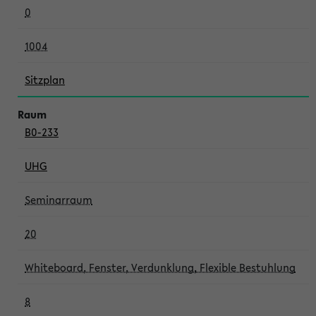
0
1004
Sitzplan
B0-233
UHG
Seminarraum
20
Whiteboard, Fenster, Verdunklung, Flexible Bestuhlung
8