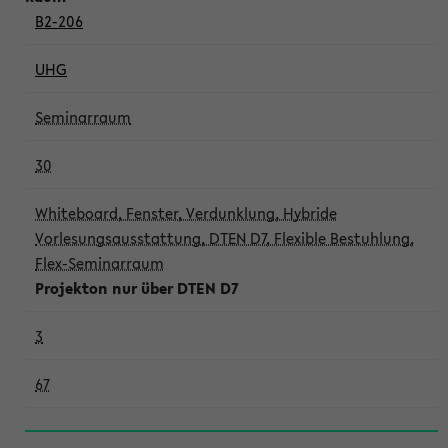
B2-206
UHG
Seminarraum
30
Whiteboard, Fenster, Verdunklung, Hybride
Vorlesungsausstattung, DTEN D7, Flexible Bestuhlung,
Flex-Seminarraum
Projekton nur über DTEN D7
3
67