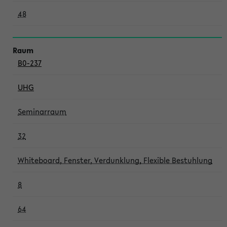
48
B0-237
UHG
Seminarraum
32
Whiteboard, Fenster, Verdunklung, Flexible Bestuhlung
8
64