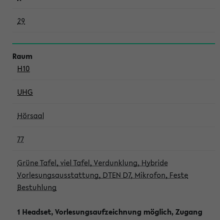
29
H10
UHG
Hörsaal
77
Grüne Tafel, viel Tafel, Verdunklung, Hybride
Vorlesungsausstattung, DTEN D7, Mikrofon, Feste
Bestuhlung
1 Headset, Vorlesungsaufzeichnung möglich, Zugang