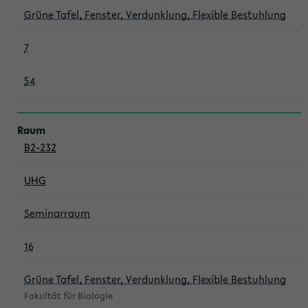
Grüne Tafel, Fenster, Verdunklung, Flexible Bestuhlung
7
54
B2-232
UHG
Seminarraum
16
Grüne Tafel, Fenster, Verdunklung, Flexible Bestuhlung
Fakultät für Biologie