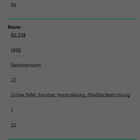
56
B2-238
UHG
Seminarraum
22
Grüne Tafel, Fenster, Verdunklung, Flexible Bestuhlung
7
52