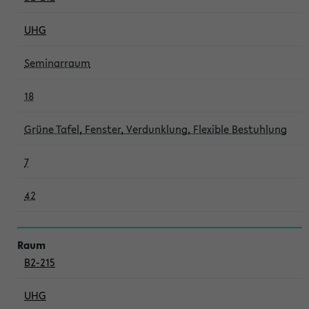
UHG
Seminarraum
18
Grüne Tafel, Fenster, Verdunklung, Flexible Bestuhlung
7
42
B2-215
UHG