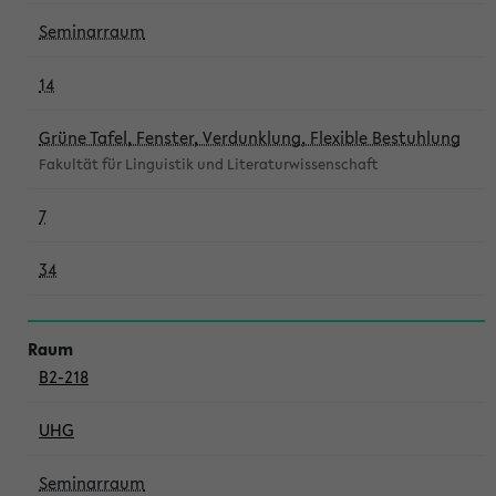
Seminarraum
14
Grüne Tafel, Fenster, Verdunklung, Flexible Bestuhlung
Fakultät für Linguistik und Literaturwissenschaft
7
34
B2-218
UHG
Seminarraum