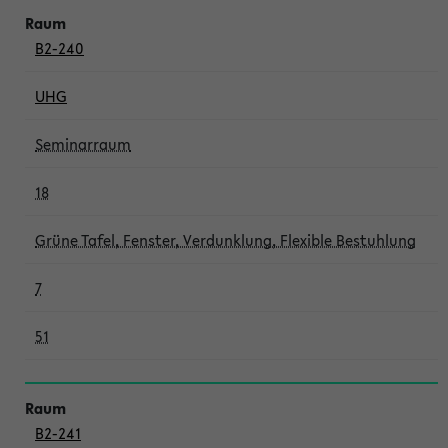
B2-240
UHG
Seminarraum
18
Grüne Tafel, Fenster, Verdunklung, Flexible Bestuhlung
7
51
B2-241