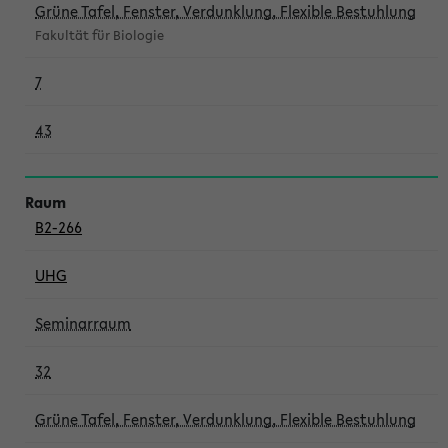
Grüne Tafel, Fenster, Verdunklung, Flexible Bestuhlung
Fakultät für Biologie
7
43
B2-266
UHG
Seminarraum
32
Grüne Tafel, Fenster, Verdunklung, Flexible Bestuhlung