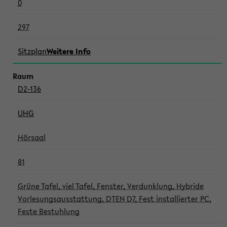
0
297
Sitzplan
Weitere Info
D2-136
UHG
Hörsaal
81
Grüne Tafel, viel Tafel, Fenster, Verdunklung, Hybride
Vorlesungsausstattung, DTEN D7, Fest installierter PC,
Feste Bestuhlung