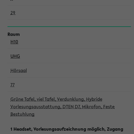
29
H10
UHG
Hörsaal
77
Grüne Tafel, viel Tafel, Verdunklung, Hybride
Vorlesungsausstattung, DTEN D7, Mikrofon, Feste
Bestuhlung
1 Headset, Vorlesungsaufzeichnung möglich, Zugang