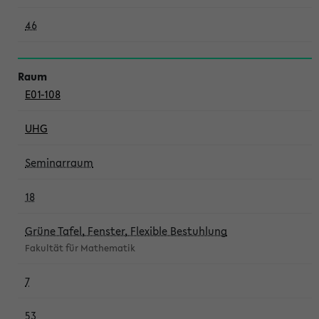
46
E01-108
UHG
Seminarraum
18
Grüne Tafel, Fenster, Flexible Bestuhlung
Fakultät für Mathematik
7
53