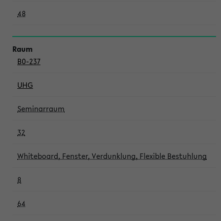
48
B0-237
UHG
Seminarraum
32
Whiteboard, Fenster, Verdunklung, Flexible Bestuhlung
8
64