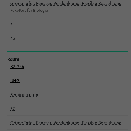
Grüne Tafel, Fenster, Verdunklung, Flexible Bestuhlung
Fakultät für Biologie
7
43
B2-266
UHG
Seminarraum
32
Grüne Tafel, Fenster, Verdunklung, Flexible Bestuhlung