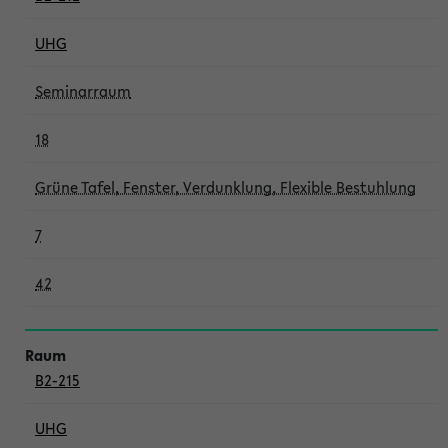
UHG
Seminarraum
18
Grüne Tafel, Fenster, Verdunklung, Flexible Bestuhlung
7
42
B2-215
UHG