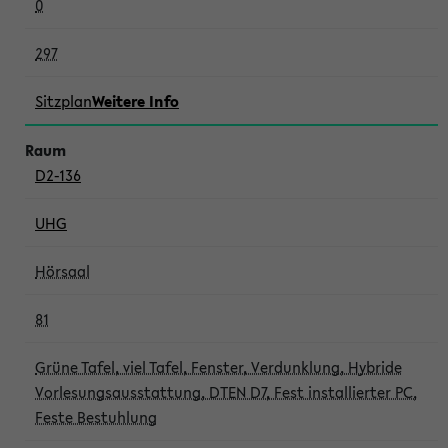
0
297
Sitzplan
Weitere Info
D2-136
UHG
Hörsaal
81
Grüne Tafel, viel Tafel, Fenster, Verdunklung, Hybride
Vorlesungsausstattung, DTEN D7, Fest installierter PC,
Feste Bestuhlung