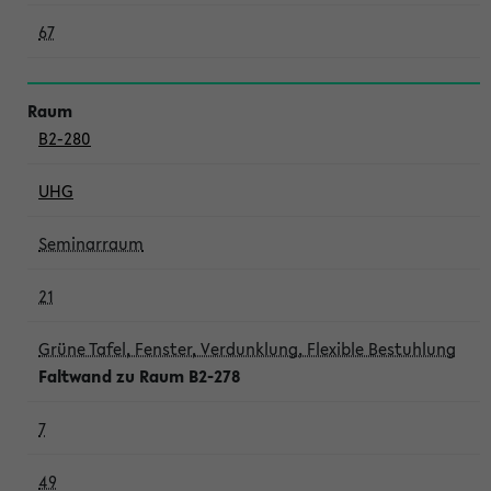
67
B2-280
UHG
Seminarraum
21
Grüne Tafel, Fenster, Verdunklung, Flexible Bestuhlung
Faltwand zu Raum B2-278
7
49