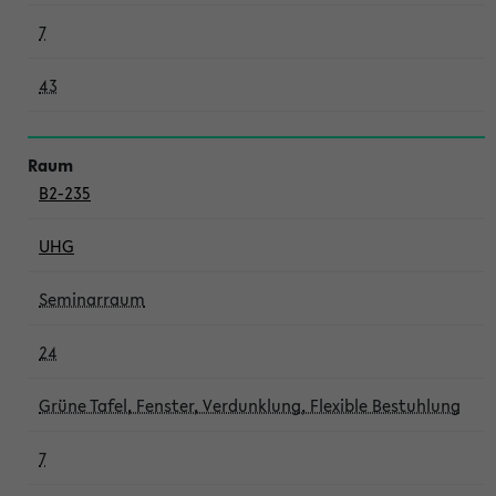
7
43
B2-235
UHG
Seminarraum
24
Grüne Tafel, Fenster, Verdunklung, Flexible Bestuhlung
7