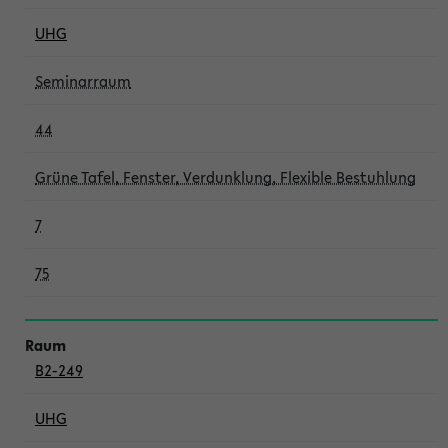
UHG
Seminarraum
44
Grüne Tafel, Fenster, Verdunklung, Flexible Bestuhlung
7
75
B2-249
UHG