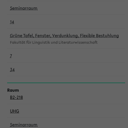
Seminarraum
14
Grüne Tafel, Fenster, Verdunklung, Flexible Bestuhlung
Fakultät für Linguistik und Literaturwissenschaft
7
34
B2-218
UHG
Seminarraum