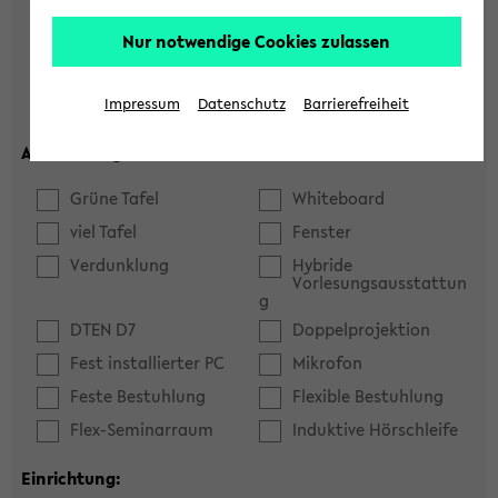
Hörsaal
Seminarraum
Nur notwendige Cookies zulassen
max. Plätze:
Impressum
Datenschutz
Barrierefreiheit
Ausstattung:
Grüne Tafel
Whiteboard
viel Tafel
Fenster
Verdunklung
Hybride
Vorlesungsausstattun
g
DTEN D7
Doppelprojektion
Fest installierter PC
Mikrofon
Feste Bestuhlung
Flexible Bestuhlung
Flex-Seminarraum
Induktive Hörschleife
Einrichtung: