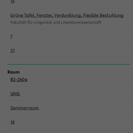
16
Grüne Tafel, Fenster, Verdunklung, Flexible Bestuhlung
Fakultät für Linguistik und Literaturwissenschaft
7
37
B2-260a
UHG
Seminarraum
18