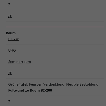
7
60
B2-278
UHG
Seminarraum
30
Grüne Tafel, Fenster, Verdunklung, Flexible Bestuhlung
Faltwand zu Raum B2-280
7