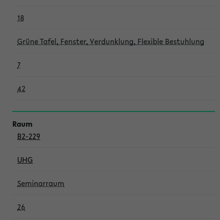
18
Grüne Tafel, Fenster, Verdunklung, Flexible Bestuhlung
7
42
B2-229
UHG
Seminarraum
26