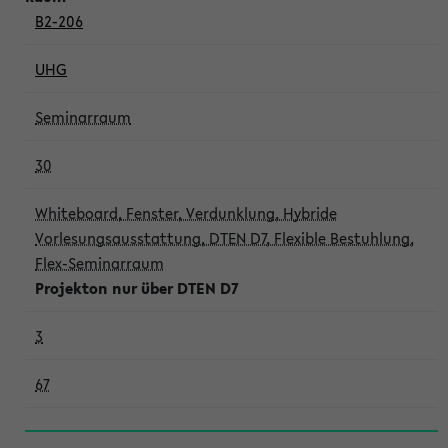
B2-206
UHG
Seminarraum
30
Whiteboard, Fenster, Verdunklung, Hybride
Vorlesungsausstattung, DTEN D7, Flexible Bestuhlung,
Flex-Seminarraum
Projekton nur über DTEN D7
3
67