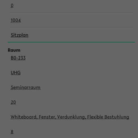
0
1004
Sitzplan
B0-233
UHG
Seminarraum
20
Whiteboard, Fenster, Verdunklung, Flexible Bestuhlung
8