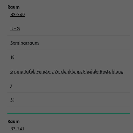
B2-240
UHG
Seminarraum
18
Grüne Tafel, Fenster, Verdunklung, Flexible Bestuhlung
7
51
B2-241