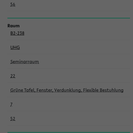
56
B2-238
UHG
Seminarraum
22
Grüne Tafel, Fenster, Verdunklung, Flexible Bestuhlung
7
52