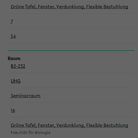
Grüne Tafel, Fenster, Verdunklung, Flexible Bestuhlung
7
54
B2-232
UHG
Seminarraum
16
Grüne Tafel, Fenster, Verdunklung, Flexible Bestuhlung
Fakultät für Biologie