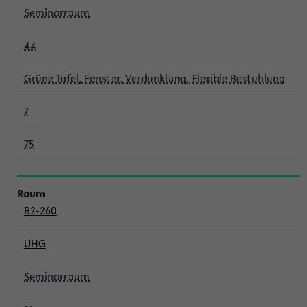
Seminarraum
44
Grüne Tafel, Fenster, Verdunklung, Flexible Bestuhlung
7
75
B2-260
UHG
Seminarraum