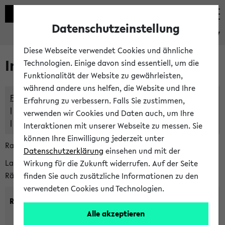
Datenschutzeinstellung
eKVV
Diese Webseite verwendet Cookies und ähnliche
Im eKVV verwaltete Räume
Technologien. Einige davon sind essentiell, um die
Funktionalität der Website zu gewährleisten,
während andere uns helfen, die Website und Ihre
Freie Räume und Veranstaltungsüberschneidungen
Erfahrung zu verbessern. Falls Sie zustimmen,
Raumüberschneidungen
verwenden wir Cookies und Daten auch, um Ihre
Hinweise der zentralen Raumvergabe
Interaktionen mit unserer Webseite zu messen. Sie
können Ihre Einwilligung jederzeit unter
Raumanfragen:
raumvergabe@uni-bielefeld.de
Datenschutzerklärung
einsehen und mit der
Lassen Sie sich alle Räume anzeigen oder suchen Sie nach
Wirkung für die Zukunft widerrufen. Auf der Seite
Räumen mit bestimmten Eigenschaften:
finden Sie auch zusätzliche Informationen zu den
verwendeten Cookies und Technologien.
Raumkriterien:
Alle akzeptieren
Raumkategorie:
min. Plätze: