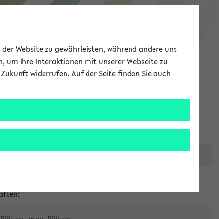
eKVV
ät der Website zu gewährleisten, während andere uns
h, um Ihre Interaktionen mit unserer Webseite zu
Zukunft widerrufen. Auf der Seite finden Sie auch
Meine Uni
EN
ANMELDEN
er zentralen Raumvergabe
aften:
Plätze:
max. Plätze: