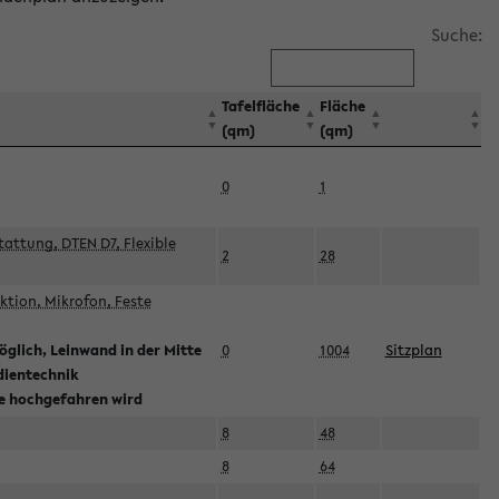
Suche:
Tafelfläche
Fläche
(qm)
(qm)
0
1
attung, DTEN D7, Flexible
2
28
tion, Mikrofon, Feste
glich, Leinwand in der Mitte
0
1004
Sitzplan
dientechnik
ie hochgefahren wird
8
48
8
64