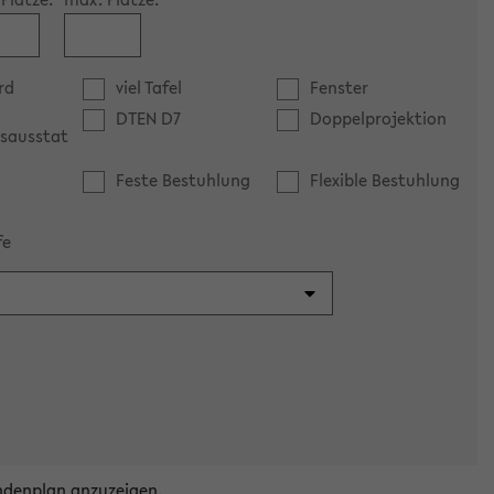
rd
viel Tafel
Fenster
DTEN D7
Doppelprojektion
sausstat
Feste Bestuhlung
Flexible Bestuhlung
fe
ndenplan anzuzeigen.