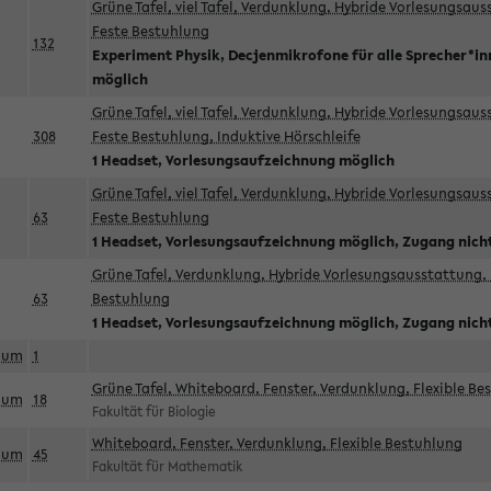
Grüne Tafel, viel Tafel, Verdunklung, Hybride Vorlesungsau
Feste Bestuhlung
132
Experiment Physik, Decjenmikrofone für alle Sprecher*i
möglich
Grüne Tafel, viel Tafel, Verdunklung, Hybride Vorlesungsau
308
Feste Bestuhlung, Induktive Hörschleife
1 Headset, Vorlesungsaufzeichnung möglich
Grüne Tafel, viel Tafel, Verdunklung, Hybride Vorlesungsau
63
Feste Bestuhlung
1 Headset, Vorlesungsaufzeichnung möglich, Zugang nicht
Grüne Tafel, Verdunklung, Hybride Vorlesungsausstattung, 
63
Bestuhlung
1 Headset, Vorlesungsaufzeichnung möglich, Zugang nicht
aum
1
Grüne Tafel, Whiteboard, Fenster, Verdunklung, Flexible Be
aum
18
Fakultät für Biologie
Whiteboard, Fenster, Verdunklung, Flexible Bestuhlung
aum
45
Fakultät für Mathematik