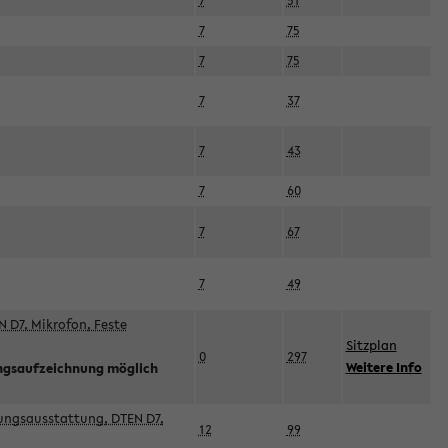
7
51
7
75
7
75
7
37
7
43
7
60
7
67
7
49
 D7, Mikrofon, Feste
Sitzplan
0
297
Weitere Info
ngsaufzeichnung möglich
esungsausstattung, DTEN D7,
12
99