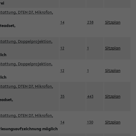
rei
sstattung, DTEN D7, Mikrofon,
14
238
Sitzplan
Headset,
sstattung, Doppelprojektion,
12
1
Sitzplan
lich
sstattung, Doppelprojektion,
12
1
Sitzplan
lich
sstattung, DTEN D7, Mikrofon,
35
443
Sitzplan
eadset,
sstattung, DTEN D7, Mikrofon,
14
130
Sitzplan
orlesungsaufzeichnung möglich