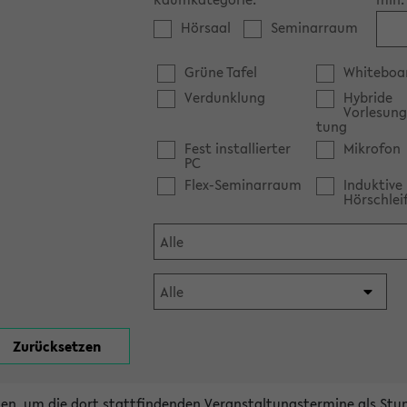
Hörsaal
Seminarraum
Grüne Tafel
Whiteboa
Verdunklung
Hybride
Vorlesung
tung
Fest installierter
Mikrofon
PC
Flex-Seminarraum
Induktive
Hörschlei
en, um die dort stattfindenden Veranstaltungstermine als Stu