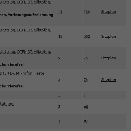
sstattung, DTEN D7, Mikrofon,
14
166
Sitzplan
nnen, Vorlesungsaufzeichnung
sstattung, DTEN D7, Mikrofon,
35
352
Sitzplan
sstattung, DTEN D7, Mikrofon,
9
76
Sitzplan
 barrierefrei
DTEN D7, Mikrofon, Feste
4
76
Sitzplan
 barrierefrei
1
1
stuhlung
3
60
3
87