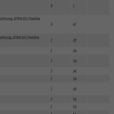
0
1
attung, DTEN D7, Flexible
3
67
attung, DTEN D7, Flexible
7
29
7
42
7
34
7
42
7
54
7
43
7
56
7
52