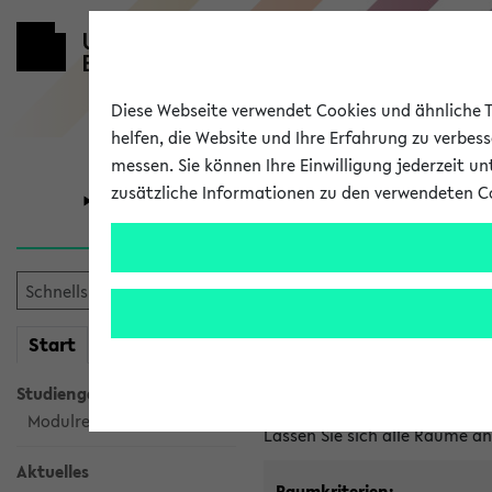
Diese Webseite verwendet Cookies und ähnliche Te
helfen, die Website und Ihre Erfahrung zu verbes
messen. Sie können Ihre Einwilligung jederzeit u
zusätzliche Informationen zu den verwendeten C
Universität
Forschung
Im eKVV ver
mein
Start
eKVV
Freie Räume und Veranstal
Studiengangsauswahl
Raumanfragen:
raumvergabe@
Modulrecherche
Lassen Sie sich alle Räume 
Aktuelles
Raumkriterien: