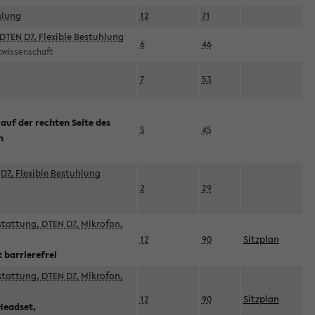
hlung
12
71
DTEN D7, Flexible Bestuhlung
6
46
rtwissenschaft
7
53
 auf der rechten Seite des
5
45
n
D7, Flexible Bestuhlung
2
29
sstattung, DTEN D7, Mikrofon,
12
90
Sitzplan
 barrierefrei
sstattung, DTEN D7, Mikrofon,
12
90
Sitzplan
Headset,