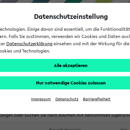
Datenschutzeinstellung
chnologien. Einige davon sind essentiell, um die Funktionalit
sern. Falls Sie zustimmen, verwenden wir Cookies und Daten auc
nter
Datenschutzerklärung
einsehen und mit der Wirkung für die 
ookies und Technologien.
Studium
Lehre
International
Alle akzeptieren
waltete Räume
Nur notwendige Cookies zulassen
tungsüberschneidungen
Raumüberschneidungen
Hinweise d
Impressum
Datenschutz
Barrierefreiheit
uni-bielefeld.de
anzeigen oder suchen Sie nach Räumen mit bestimmten Eigensch
Raumkategorie:
min. 