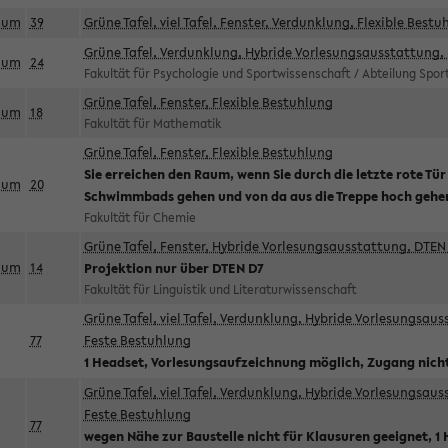
aum
39
Grüne Tafel, viel Tafel, Fenster, Verdunklung, Flexible Bestu
Grüne Tafel, Verdunklung, Hybride Vorlesungsausstattung, 
aum
24
Fakultät für Psychologie und Sportwissenschaft / Abteilung Spo
Grüne Tafel, Fenster, Flexible Bestuhlung
aum
18
Fakultät für Mathematik
Grüne Tafel, Fenster, Flexible Bestuhlung
Sie erreichen den Raum, wenn Sie durch die letzte rote Tür
aum
20
Schwimmbads gehen und von da aus die Treppe hoch gehe
Fakultät für Chemie
Grüne Tafel, Fenster, Hybride Vorlesungsausstattung, DTEN 
aum
14
Projektion nur über DTEN D7
Fakultät für Linguistik und Literaturwissenschaft
Grüne Tafel, viel Tafel, Verdunklung, Hybride Vorlesungsau
77
Feste Bestuhlung
1 Headset, Vorlesungsaufzeichnung möglich, Zugang nicht
Grüne Tafel, viel Tafel, Verdunklung, Hybride Vorlesungsau
Feste Bestuhlung
77
wegen Nähe zur Baustelle nicht für Klausuren geeignet, 1 