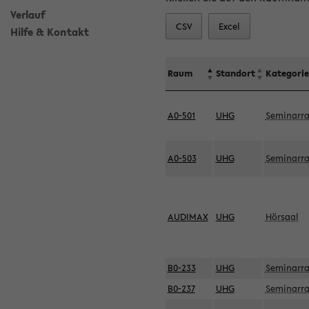
Verlauf
CSV
Excel
Hilfe & Kontakt
Raum
Standort
Kategorie
A0-501
UHG
Seminarr
A0-503
UHG
Seminarr
AUDIMAX
UHG
Hörsaal
B0-233
UHG
Seminarr
B0-237
UHG
Seminarr