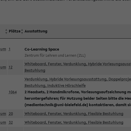
Plätze
Ausstattung
aum
1
Co-Learning Space
Zentrum für Lehren und Lernen (ZLL)
Whiteboard, Fenster, Verdunklung, Hybride Vorlesungsausst
aum
12
Bestuhlung
Verdunklung, Hybride Vorlesungsausstattung, Doppelprojek
Bestuhlung, Induktive Hörschleife
1064
2 Headsets, 2 Handmikrofone, Vorlesungsaufzeichnung mö
heruntergefahren; für Nutzung beider Seiten bitte die Me
(medientechnik@uni-bielefeld.de) kontaktieren, damit s
aum
20
Whiteboard, Fenster, Verdunklung, Flexible Bestuhlung
aum
32
Whiteboard, Fenster, Verdunklung, Flexible Bestuhlung