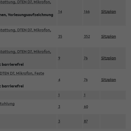
sstattung, DTEN D7, Mikrofon,
14
166
Sitzplan
nnen, Vorlesungsaufzeichnung
sstattung, DTEN D7, Mikrofon,
35
352
Sitzplan
sstattung, DTEN D7, Mikrofon,
9
76
Sitzplan
 barrierefrei
DTEN D7, Mikrofon, Feste
4
76
Sitzplan
 barrierefrei
1
1
stuhlung
3
60
3
87