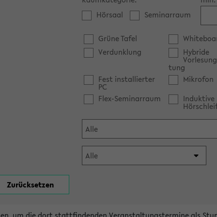
Hörsaal
Seminarraum
Grüne Tafel
Whiteboa
Verdunklung
Hybride
Vorlesung
tung
Fest installierter
Mikrofon
PC
Flex-Seminarraum
Induktive
Hörschlei
en, um die dort stattfindenden Veranstaltungstermine als Stu