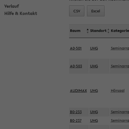
Verlauf
CSV
Excel
Hilfe & Kontakt
Raum
Standort
Kategorie
A0-501
UHG
Seminarr
A0-503
UHG
Seminarr
AUDIMAX
UHG
Hörsaal
B0-233
UHG
Seminarr
B0-237
UHG
Seminarr