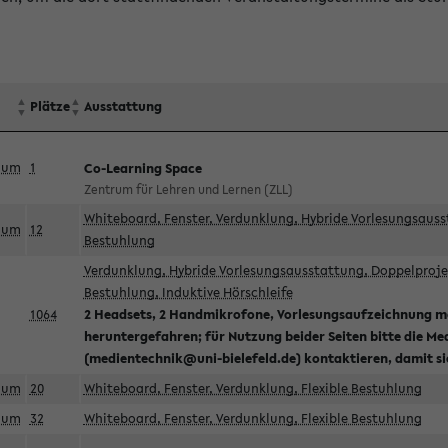
Plätze
Ausstattung
aum
1
Co-Learning Space
Zentrum für Lehren und Lernen (ZLL)
Whiteboard, Fenster, Verdunklung, Hybride Vorlesungsausst
aum
12
Bestuhlung
Verdunklung, Hybride Vorlesungsausstattung, Doppelprojek
Bestuhlung, Induktive Hörschleife
1064
2 Headsets, 2 Handmikrofone, Vorlesungsaufzeichnung mö
heruntergefahren; für Nutzung beider Seiten bitte die Me
(medientechnik@uni-bielefeld.de) kontaktieren, damit s
aum
20
Whiteboard, Fenster, Verdunklung, Flexible Bestuhlung
aum
32
Whiteboard, Fenster, Verdunklung, Flexible Bestuhlung