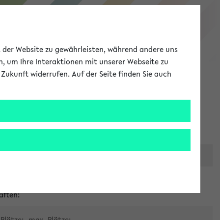
eKVV
ät der Website zu gewährleisten, während andere uns
h, um Ihre Interaktionen mit unserer Webseite zu
Zukunft widerrufen. Auf der Seite finden Sie auch
Meine Uni
EN
ANMELDEN
er zentralen Raumvergabe
aften:
Plätze:
max. Plätze: