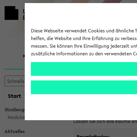
Diese Webseite verwendet Cookies und ähnliche Te
helfen, die Website und Ihre Erfahrung zu verbes
messen. Sie können Ihre Einwilligung jederzeit u
zusätzliche Informationen zu den verwendeten C
Universität
Forschung
Im eKVV ver
mein
Start
eKVV
Freie Räume und Veranstal
Studiengangsauswahl
Raumanfragen:
raumvergabe@
Modulrecherche
Lassen Sie sich alle Räume 
Aktuelles
Raumkriterien: