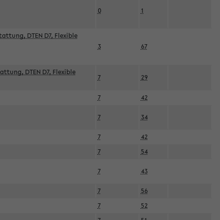
0
1
attung, DTEN D7, Flexible
3
67
attung, DTEN D7, Flexible
7
29
7
42
7
34
7
42
7
54
7
43
7
56
7
52