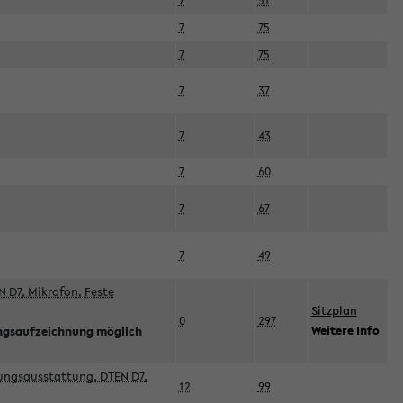
7
51
7
75
7
75
7
37
7
43
7
60
7
67
7
49
 D7, Mikrofon, Feste
Sitzplan
0
297
Weitere Info
ngsaufzeichnung möglich
esungsausstattung, DTEN D7,
12
99