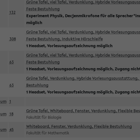
Grüne Tafel, viel Tafel, Verdunklung, Hybride Vorlesungsau
Feste Bestuhlung
132
Experiment Physik, Decjenmikrofone für alle Sprecher*i
möglich
Grüne Tafel, viel Tafel, Verdunklung, Hybride Vorlesungsau
308
Feste Bestuhlung, Induktive Hörschleife
1 Headset, Vorlesungsaufzeichnung möglich
Grüne Tafel, viel Tafel, Verdunklung, Hybride Vorlesungsau
63
Feste Bestuhlung
1 Headset, Vorlesungsaufzeichnung möglich, Zugang nicht
Grüne Tafel, Verdunklung, Hybride Vorlesungsausstattung, 
63
Bestuhlung
1 Headset, Vorlesungsaufzeichnung möglich, Zugang nicht
aum
1
Grüne Tafel, Whiteboard, Fenster, Verdunklung, Flexible Be
aum
18
Fakultät für Biologie
Whiteboard, Fenster, Verdunklung, Flexible Bestuhlung
aum
45
Fakultät für Mathematik