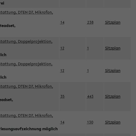
rei
sstattung, DTEN D7, Mikrofon,
14
238
Sitzplan
Headset,
sstattung, Doppelprojektion,
12
1
Sitzplan
lich
sstattung, Doppelprojektion,
12
1
Sitzplan
lich
sstattung, DTEN D7, Mikrofon,
35
443
Sitzplan
eadset,
sstattung, DTEN D7, Mikrofon,
14
130
Sitzplan
orlesungsaufzeichnung möglich