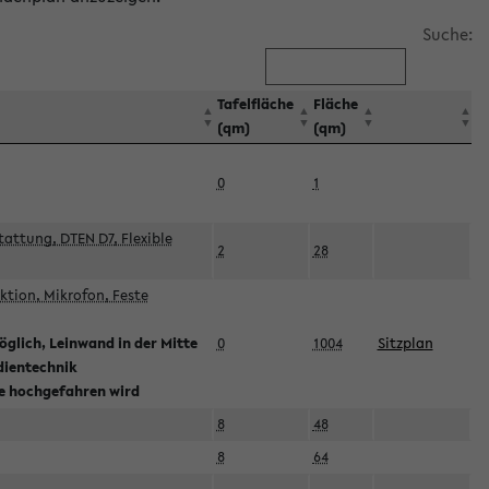
Suche:
Tafelfläche
Fläche
(qm)
(qm)
0
1
attung, DTEN D7, Flexible
2
28
tion, Mikrofon, Feste
glich, Leinwand in der Mitte
0
1004
Sitzplan
dientechnik
ie hochgefahren wird
8
48
8
64