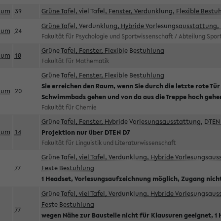
aum
39
Grüne Tafel, viel Tafel, Fenster, Verdunklung, Flexible Bestu
Grüne Tafel, Verdunklung, Hybride Vorlesungsausstattung, 
aum
24
Fakultät für Psychologie und Sportwissenschaft / Abteilung Spo
Grüne Tafel, Fenster, Flexible Bestuhlung
aum
18
Fakultät für Mathematik
Grüne Tafel, Fenster, Flexible Bestuhlung
Sie erreichen den Raum, wenn Sie durch die letzte rote Tür
aum
20
Schwimmbads gehen und von da aus die Treppe hoch gehe
Fakultät für Chemie
Grüne Tafel, Fenster, Hybride Vorlesungsausstattung, DTEN 
aum
14
Projektion nur über DTEN D7
Fakultät für Linguistik und Literaturwissenschaft
Grüne Tafel, viel Tafel, Verdunklung, Hybride Vorlesungsau
77
Feste Bestuhlung
1 Headset, Vorlesungsaufzeichnung möglich, Zugang nicht
Grüne Tafel, viel Tafel, Verdunklung, Hybride Vorlesungsau
Feste Bestuhlung
77
wegen Nähe zur Baustelle nicht für Klausuren geeignet, 1 