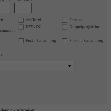
rd
viel Tafel
Fenster
DTEN D7
Doppelprojektion
sausstat
Feste Bestuhlung
Flexible Bestuhlung
fe
ndenplan anzuzeigen.