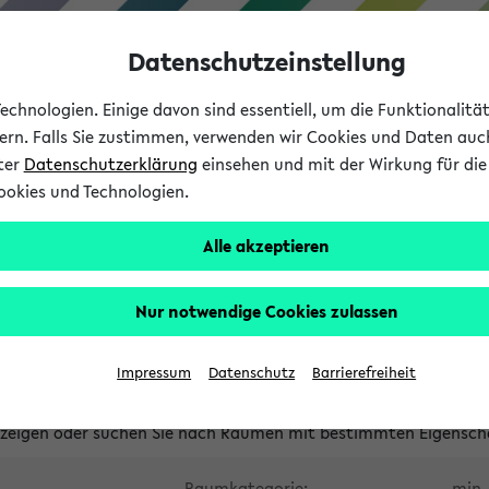
Datenschutzeinstellung
chnologien. Einige davon sind essentiell, um die Funktionalit
sern. Falls Sie zustimmen, verwenden wir Cookies und Daten auc
nter
Datenschutzerklärung
einsehen und mit der Wirkung für die 
ookies und Technologien.
Studium
Lehre
International
Alle akzeptieren
waltete Räume
Nur notwendige Cookies zulassen
tungsüberschneidungen
Raumüberschneidungen
Hinweise d
Impressum
Datenschutz
Barrierefreiheit
uni-bielefeld.de
anzeigen oder suchen Sie nach Räumen mit bestimmten Eigensch
Raumkategorie:
min. 