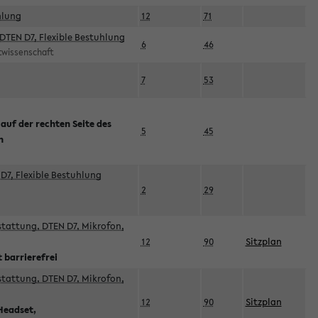
hlung
12
71
DTEN D7, Flexible Bestuhlung
6
46
rtwissenschaft
7
53
 auf der rechten Seite des
5
45
n
D7, Flexible Bestuhlung
2
29
sstattung, DTEN D7, Mikrofon,
12
90
Sitzplan
 barrierefrei
sstattung, DTEN D7, Mikrofon,
12
90
Sitzplan
Headset,