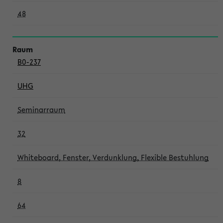
48
B0-237
UHG
Seminarraum
32
Whiteboard, Fenster, Verdunklung, Flexible Bestuhlung
8
64