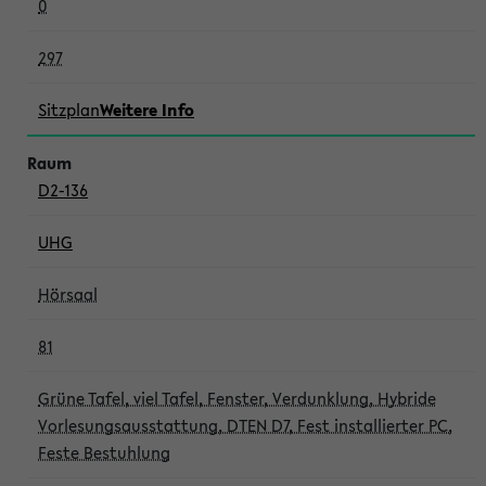
0
297
Sitzplan
Weitere Info
D2-136
UHG
Hörsaal
81
Grüne Tafel, viel Tafel, Fenster, Verdunklung, Hybride
Vorlesungsausstattung, DTEN D7, Fest installierter PC,
Feste Bestuhlung