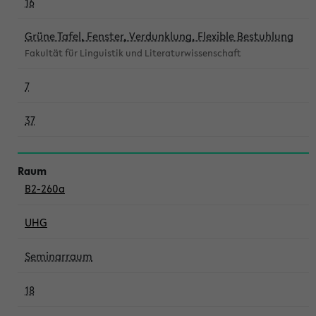
16
Grüne Tafel, Fenster, Verdunklung, Flexible Bestuhlung
Fakultät für Linguistik und Literaturwissenschaft
7
37
B2-260a
UHG
Seminarraum
18