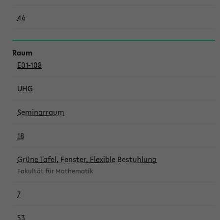
46
E01-108
UHG
Seminarraum
18
Grüne Tafel, Fenster, Flexible Bestuhlung
Fakultät für Mathematik
7
53