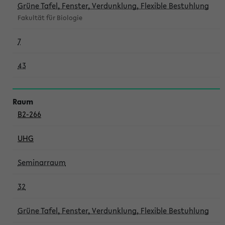
Grüne Tafel, Fenster, Verdunklung, Flexible Bestuhlung
Fakultät für Biologie
7
43
B2-266
UHG
Seminarraum
32
Grüne Tafel, Fenster, Verdunklung, Flexible Bestuhlung