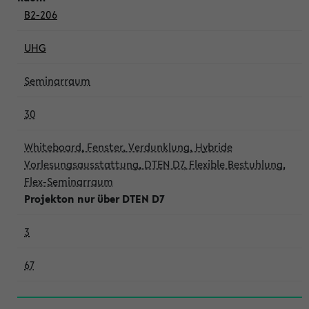
B2-206
UHG
Seminarraum
30
Whiteboard, Fenster, Verdunklung, Hybride
Vorlesungsausstattung, DTEN D7, Flexible Bestuhlung,
Flex-Seminarraum
Projekton nur über DTEN D7
3
67