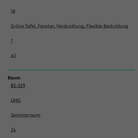
18
Grüne Tafel, Fenster, Verdunklung, Flexible Bestuhlung
7
42
B2-229
UHG
Seminarraum
26