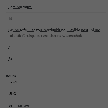
Seminarraum
14
Grüne Tafel, Fenster, Verdunklung, Flexible Bestuhlung
Fakultät für Linguistik und Literaturwissenschaft
7
34
B2-218
UHG
Seminarraum