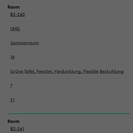
B2-240
UHG
Seminarraum
18
Grüne Tafel, Fenster, Verdunklung, Flexible Bestuhlung
7
51
B2-241