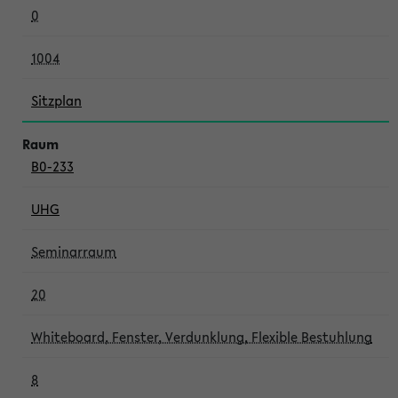
0
1004
Sitzplan
B0-233
UHG
Seminarraum
20
Whiteboard, Fenster, Verdunklung, Flexible Bestuhlung
8