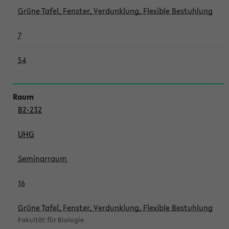
Grüne Tafel, Fenster, Verdunklung, Flexible Bestuhlung
7
54
B2-232
UHG
Seminarraum
16
Grüne Tafel, Fenster, Verdunklung, Flexible Bestuhlung
Fakultät für Biologie