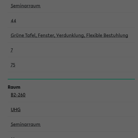
Seminarraum
44
Grüne Tafel, Fenster, Verdunklung, Flexible Bestuhlung
7
75
B2-260
UHG
Seminarraum