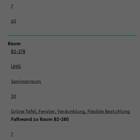
7
60
B2-278
UHG
Seminarraum
30
Grüne Tafel, Fenster, Verdunklung, Flexible Bestuhlung
Faltwand zu Raum B2-280
7