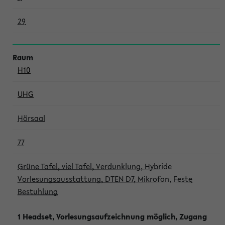
29
H10
UHG
Hörsaal
77
Grüne Tafel, viel Tafel, Verdunklung, Hybride
Vorlesungsausstattung, DTEN D7, Mikrofon, Feste
Bestuhlung
1 Headset, Vorlesungsaufzeichnung möglich, Zugang