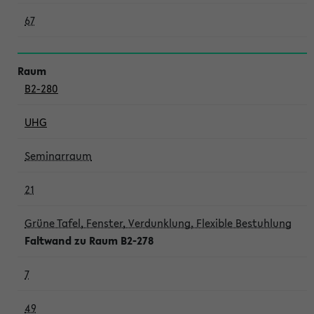
67
B2-280
UHG
Seminarraum
21
Grüne Tafel, Fenster, Verdunklung, Flexible Bestuhlung
Faltwand zu Raum B2-278
7
49