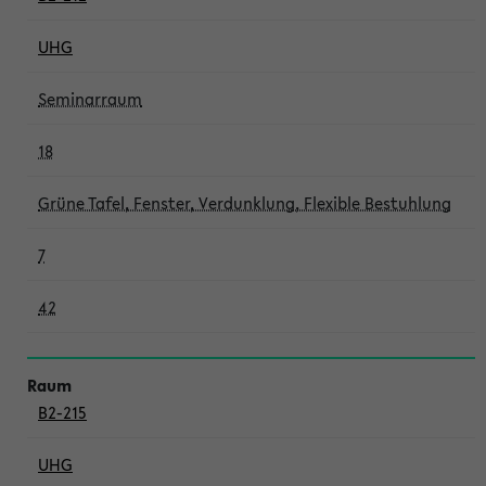
UHG
Seminarraum
18
Grüne Tafel, Fenster, Verdunklung, Flexible Bestuhlung
7
42
B2-215
UHG