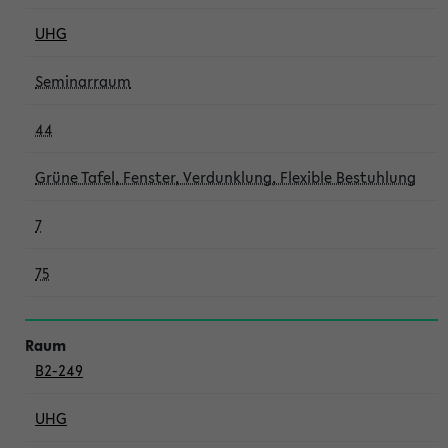
UHG
Seminarraum
44
Grüne Tafel, Fenster, Verdunklung, Flexible Bestuhlung
7
75
B2-249
UHG