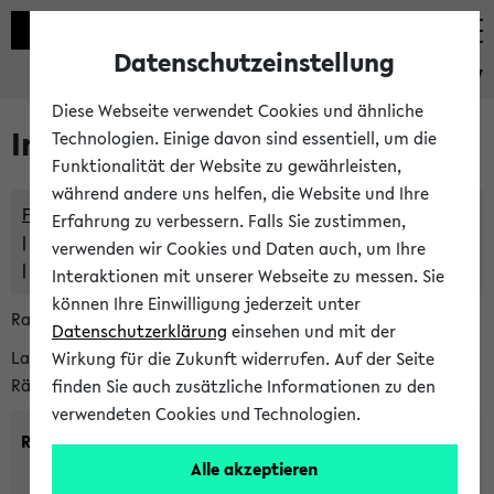
Datenschutzeinstellung
eKVV
Diese Webseite verwendet Cookies und ähnliche
Im eKVV verwaltete Räume
Technologien. Einige davon sind essentiell, um die
Funktionalität der Website zu gewährleisten,
während andere uns helfen, die Website und Ihre
Freie Räume und Veranstaltungsüberschneidungen
Erfahrung zu verbessern. Falls Sie zustimmen,
Raumüberschneidungen
verwenden wir Cookies und Daten auch, um Ihre
Hinweise der zentralen Raumvergabe
Interaktionen mit unserer Webseite zu messen. Sie
können Ihre Einwilligung jederzeit unter
Raumanfragen:
raumvergabe@uni-bielefeld.de
Datenschutzerklärung
einsehen und mit der
Lassen Sie sich alle Räume anzeigen oder suchen Sie nach
Wirkung für die Zukunft widerrufen. Auf der Seite
Räumen mit bestimmten Eigenschaften:
finden Sie auch zusätzliche Informationen zu den
verwendeten Cookies und Technologien.
Raumkriterien:
Alle akzeptieren
Raumkategorie:
min. Plätze: