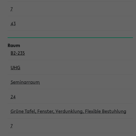
7
43
B2-235
UHG
Seminarraum
24
Grüne Tafel, Fenster, Verdunklung, Flexible Bestuhlung
7