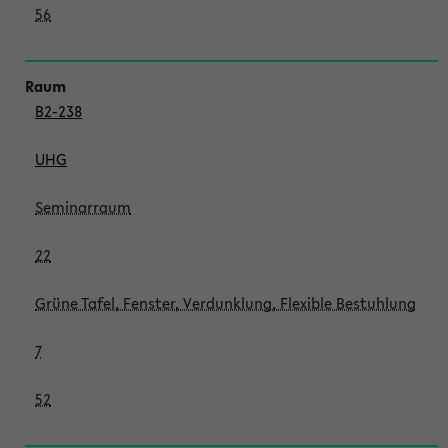
56
B2-238
UHG
Seminarraum
22
Grüne Tafel, Fenster, Verdunklung, Flexible Bestuhlung
7
52