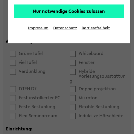
Hörsaal
Seminarraum
Nur notwendige Cookies zulassen
max. Plätze:
Impressum
Datenschutz
Barrierefreiheit
Ausstattung:
Grüne Tafel
Whiteboard
viel Tafel
Fenster
Verdunklung
Hybride
Vorlesungsausstattun
g
DTEN D7
Doppelprojektion
Fest installierter PC
Mikrofon
Feste Bestuhlung
Flexible Bestuhlung
Flex-Seminarraum
Induktive Hörschleife
Einrichtung: