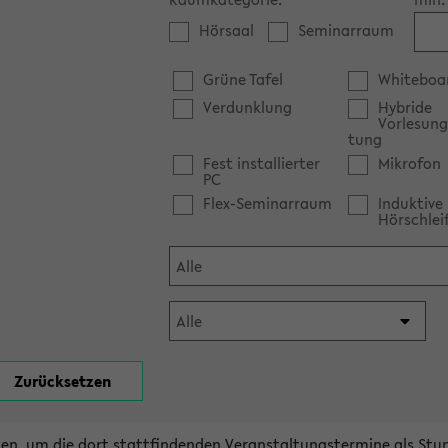
Hörsaal
Seminarraum
Grüne Tafel
Whiteboa
Verdunklung
Hybride
Vorlesung
tung
Fest installierter
Mikrofon
PC
Flex-Seminarraum
Induktive
Hörschlei
en, um die dort stattfindenden Veranstaltungstermine als Stu