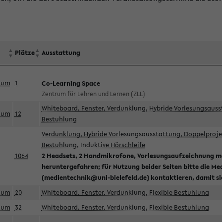
Plätze
Ausstattung
aum
1
Co-Learning Space
Zentrum für Lehren und Lernen (ZLL)
Whiteboard, Fenster, Verdunklung, Hybride Vorlesungsausst
aum
12
Bestuhlung
Verdunklung, Hybride Vorlesungsausstattung, Doppelprojek
Bestuhlung, Induktive Hörschleife
1064
2 Headsets, 2 Handmikrofone, Vorlesungsaufzeichnung mö
heruntergefahren; für Nutzung beider Seiten bitte die Me
(medientechnik@uni-bielefeld.de) kontaktieren, damit s
aum
20
Whiteboard, Fenster, Verdunklung, Flexible Bestuhlung
aum
32
Whiteboard, Fenster, Verdunklung, Flexible Bestuhlung