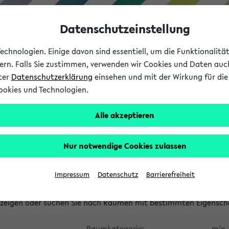
Datenschutzeinstellung
chnologien. Einige davon sind essentiell, um die Funktionalit
sern. Falls Sie zustimmen, verwenden wir Cookies und Daten auc
nter
Datenschutzerklärung
einsehen und mit der Wirkung für die 
ookies und Technologien.
Studium
Lehre
International
Alle akzeptieren
waltete Räume
Nur notwendige Cookies zulassen
tungsüberschneidungen
Raumüberschneidungen
Hinweise d
Impressum
Datenschutz
Barrierefreiheit
uni-bielefeld.de
anzeigen oder suchen Sie nach Räumen mit bestimmten Eigensch
Raumkategorie:
min. 