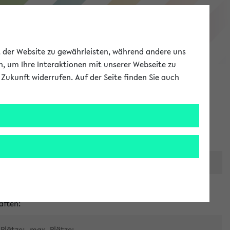
eKVV
ät der Website zu gewährleisten, während andere uns
h, um Ihre Interaktionen mit unserer Webseite zu
Zukunft widerrufen. Auf der Seite finden Sie auch
Meine Uni
EN
ANMELDEN
er zentralen Raumvergabe
aften:
Plätze:
max. Plätze: