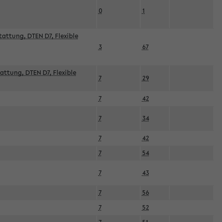
0
1
attung, DTEN D7, Flexible
3
67
attung, DTEN D7, Flexible
7
29
7
42
7
34
7
42
7
54
7
43
7
56
7
52