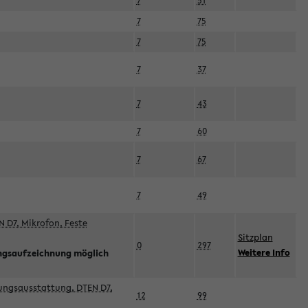
7
51
7
75
7
75
7
37
7
43
7
60
7
67
7
49
 D7, Mikrofon, Feste
Sitzplan
0
297
Weitere Info
ngsaufzeichnung möglich
esungsausstattung, DTEN D7,
12
99