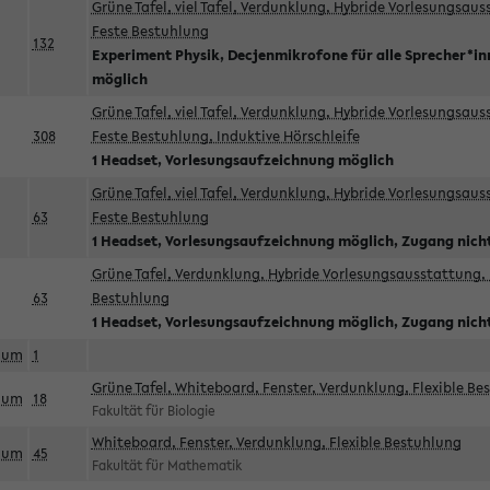
Grüne Tafel, viel Tafel, Verdunklung, Hybride Vorlesungsau
Feste Bestuhlung
132
Experiment Physik, Decjenmikrofone für alle Sprecher*i
möglich
Grüne Tafel, viel Tafel, Verdunklung, Hybride Vorlesungsau
308
Feste Bestuhlung, Induktive Hörschleife
1 Headset, Vorlesungsaufzeichnung möglich
Grüne Tafel, viel Tafel, Verdunklung, Hybride Vorlesungsau
63
Feste Bestuhlung
1 Headset, Vorlesungsaufzeichnung möglich, Zugang nicht
Grüne Tafel, Verdunklung, Hybride Vorlesungsausstattung, 
63
Bestuhlung
1 Headset, Vorlesungsaufzeichnung möglich, Zugang nicht
aum
1
Grüne Tafel, Whiteboard, Fenster, Verdunklung, Flexible Be
aum
18
Fakultät für Biologie
Whiteboard, Fenster, Verdunklung, Flexible Bestuhlung
aum
45
Fakultät für Mathematik