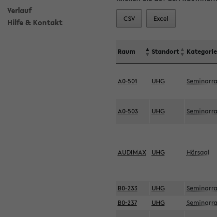
Verlauf
CSV
Excel
Hilfe & Kontakt
Raum
Standort
Kategorie
A0-501
UHG
Seminarr
A0-503
UHG
Seminarr
AUDIMAX
UHG
Hörsaal
B0-233
UHG
Seminarr
B0-237
UHG
Seminarr