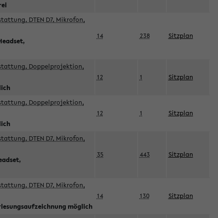
rei
sstattung, DTEN D7, Mikrofon,
14
238
Sitzplan
Headset,
sstattung, Doppelprojektion,
12
1
Sitzplan
lich
sstattung, Doppelprojektion,
12
1
Sitzplan
lich
sstattung, DTEN D7, Mikrofon,
35
443
Sitzplan
eadset,
sstattung, DTEN D7, Mikrofon,
14
130
Sitzplan
orlesungsaufzeichnung möglich