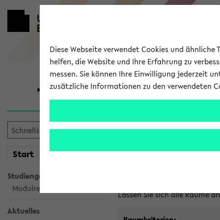
Diese Webseite verwendet Cookies und ähnliche Te
helfen, die Website und Ihre Erfahrung zu verbes
messen. Sie können Ihre Einwilligung jederzeit u
zusätzliche Informationen zu den verwendeten C
Universität
Forschung
Im eKVV ver
mein
Start
eKVV
Freie Räume und Veranstal
Studiengangsauswahl
Raumanfragen:
raumvergabe@
Modulrecherche
Lassen Sie sich alle Räume 
Aktuelles
Raumkriterien: