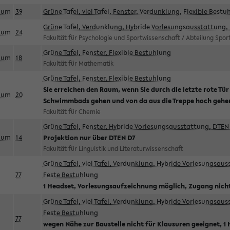
aum
39
Grüne Tafel, viel Tafel, Fenster, Verdunklung, Flexible Bestu
Grüne Tafel, Verdunklung, Hybride Vorlesungsausstattung, 
aum
24
Fakultät für Psychologie und Sportwissenschaft / Abteilung Spo
Grüne Tafel, Fenster, Flexible Bestuhlung
aum
18
Fakultät für Mathematik
Grüne Tafel, Fenster, Flexible Bestuhlung
Sie erreichen den Raum, wenn Sie durch die letzte rote Tür
aum
20
Schwimmbads gehen und von da aus die Treppe hoch gehe
Fakultät für Chemie
Grüne Tafel, Fenster, Hybride Vorlesungsausstattung, DTEN 
aum
14
Projektion nur über DTEN D7
Fakultät für Linguistik und Literaturwissenschaft
Grüne Tafel, viel Tafel, Verdunklung, Hybride Vorlesungsau
77
Feste Bestuhlung
1 Headset, Vorlesungsaufzeichnung möglich, Zugang nicht
Grüne Tafel, viel Tafel, Verdunklung, Hybride Vorlesungsau
Feste Bestuhlung
77
wegen Nähe zur Baustelle nicht für Klausuren geeignet, 1 