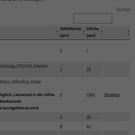
Suche:
Tafelfläche
Fläche
(qm)
(qm)
0
1
attung, DTEN D7, Flexible
2
28
tion, Mikrofon, Feste
glich, Leinwand in der Mitte
0
1004
Sitzplan
dientechnik
ie hochgefahren wird
8
48
8
64