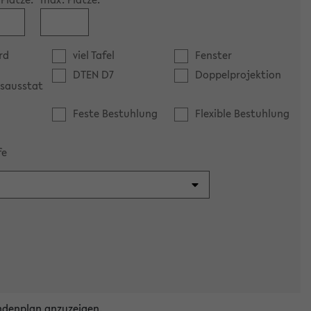
rd
viel Tafel
Fenster
DTEN D7
Doppelprojektion
sausstat
Feste Bestuhlung
Flexible Bestuhlung
fe
ndenplan anzuzeigen.