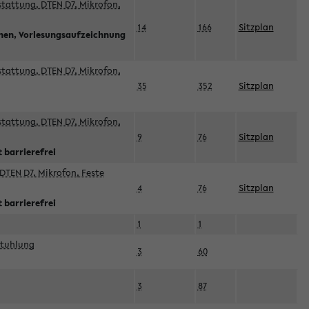
sstattung, DTEN D7, Mikrofon,
14
166
Sitzplan
nnen, Vorlesungsaufzeichnung
sstattung, DTEN D7, Mikrofon,
35
352
Sitzplan
sstattung, DTEN D7, Mikrofon,
9
76
Sitzplan
 barrierefrei
DTEN D7, Mikrofon, Feste
4
76
Sitzplan
 barrierefrei
1
1
stuhlung
3
60
3
87