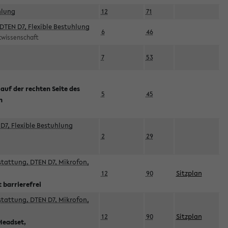
hlung
12
71
DTEN D7, Flexible Bestuhlung
6
46
rtwissenschaft
7
53
 auf der rechten Seite des
5
45
n
D7, Flexible Bestuhlung
2
29
sstattung, DTEN D7, Mikrofon,
12
90
Sitzplan
 barrierefrei
sstattung, DTEN D7, Mikrofon,
12
90
Sitzplan
Headset,