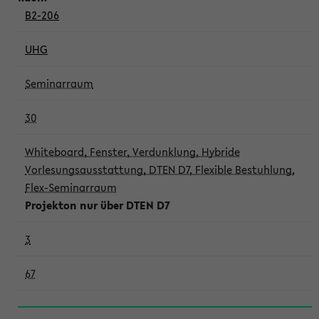
B2-206
UHG
Seminarraum
30
Whiteboard, Fenster, Verdunklung, Hybride
Vorlesungsausstattung, DTEN D7, Flexible Bestuhlung,
Flex-Seminarraum
Projekton nur über DTEN D7
3
67