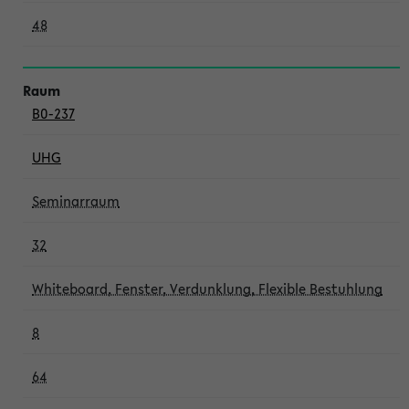
48
B0-237
UHG
Seminarraum
32
Whiteboard, Fenster, Verdunklung, Flexible Bestuhlung
8
64