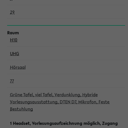
29
H10
UHG
Hörsaal
77
Grüne Tafel, viel Tafel, Verdunklung, Hybride
Vorlesungsausstattung, DTEN D7, Mikrofon, Feste
Bestuhlung
1 Headset, Vorlesungsaufzeichnung möglich, Zugang