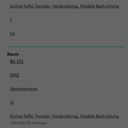
Grüne Tafel, Fenster, Verdunklung, Flexible Bestuhlung
7
54
B2-232
UHG
Seminarraum
16
Grüne Tafel, Fenster, Verdunklung, Flexible Bestuhlung
Fakultät für Biologie