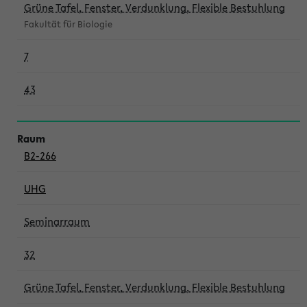
Grüne Tafel, Fenster, Verdunklung, Flexible Bestuhlung
Fakultät für Biologie
7
43
B2-266
UHG
Seminarraum
32
Grüne Tafel, Fenster, Verdunklung, Flexible Bestuhlung