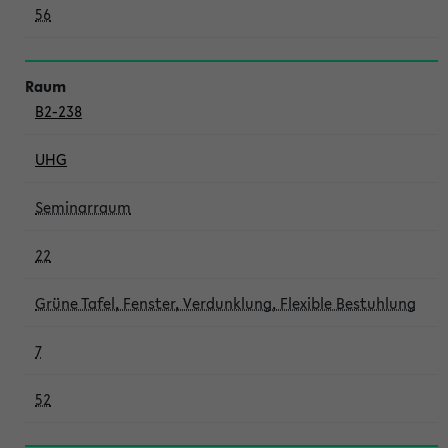
56
B2-238
UHG
Seminarraum
22
Grüne Tafel, Fenster, Verdunklung, Flexible Bestuhlung
7
52