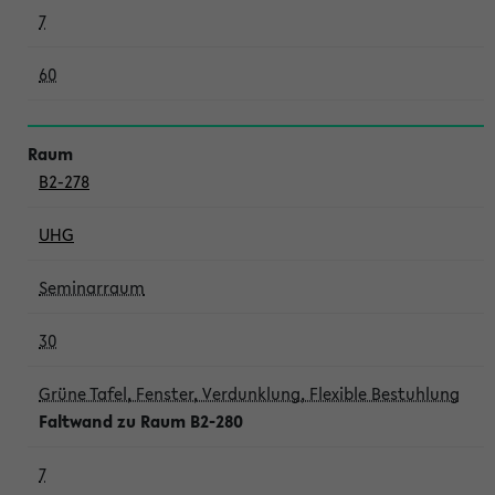
7
60
B2-278
UHG
Seminarraum
30
Grüne Tafel, Fenster, Verdunklung, Flexible Bestuhlung
Faltwand zu Raum B2-280
7