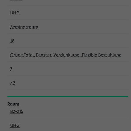
UHG
Seminarraum
18
Grüne Tafel, Fenster, Verdunklung, Flexible Bestuhlung
7
42
B2-215
UHG