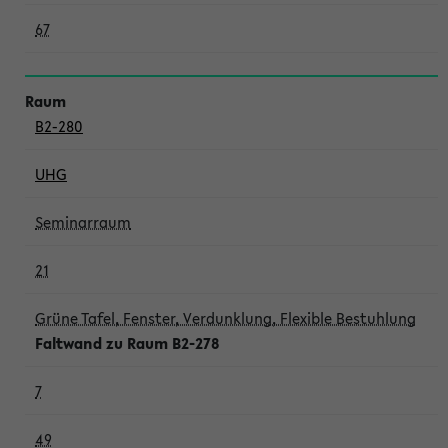
67
B2-280
UHG
Seminarraum
21
Grüne Tafel, Fenster, Verdunklung, Flexible Bestuhlung
Faltwand zu Raum B2-278
7
49