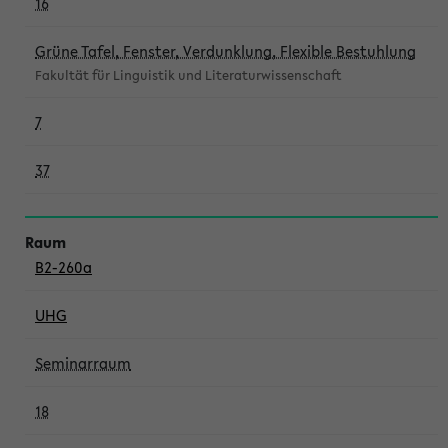
16
Grüne Tafel, Fenster, Verdunklung, Flexible Bestuhlung
Fakultät für Linguistik und Literaturwissenschaft
7
37
B2-260a
UHG
Seminarraum
18