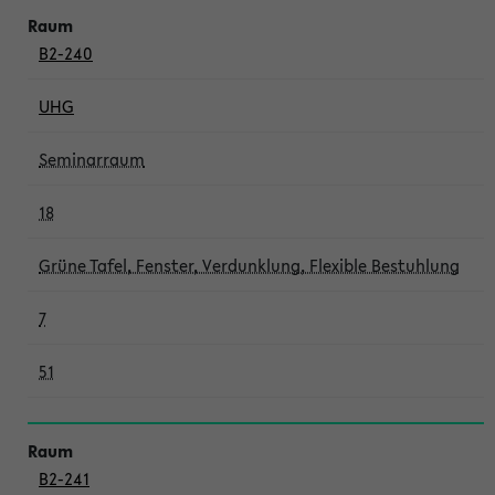
B2-240
UHG
Seminarraum
18
Grüne Tafel, Fenster, Verdunklung, Flexible Bestuhlung
7
51
B2-241