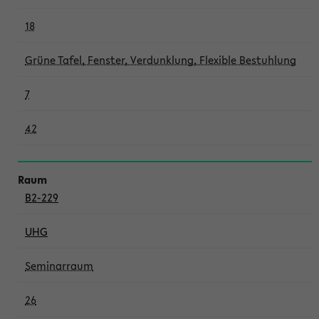
18
Grüne Tafel, Fenster, Verdunklung, Flexible Bestuhlung
7
42
B2-229
UHG
Seminarraum
26