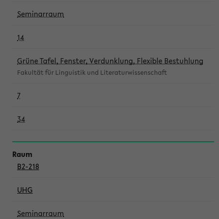
Seminarraum
14
Grüne Tafel, Fenster, Verdunklung, Flexible Bestuhlung
Fakultät für Linguistik und Literaturwissenschaft
7
34
B2-218
UHG
Seminarraum