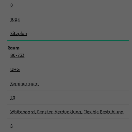
0
1004
Sitzplan
B0-233
UHG
Seminarraum
20
Whiteboard, Fenster, Verdunklung, Flexible Bestuhlung
8