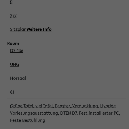
0
297
Sitzplan
Weitere Info
D2-136
UHG
Hörsaal
81
Grüne Tafel, viel Tafel, Fenster, Verdunklung, Hybride
Vorlesungsausstattung, DTEN D7, Fest installierter PC,
Feste Bestuhlung