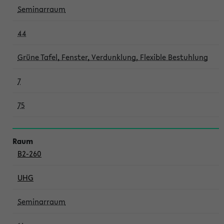
Seminarraum
44
Grüne Tafel, Fenster, Verdunklung, Flexible Bestuhlung
7
75
B2-260
UHG
Seminarraum