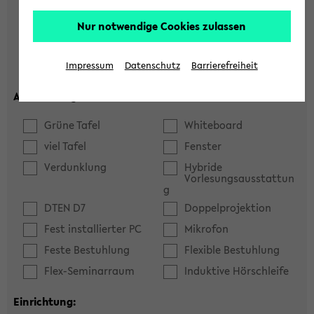
Hörsaal
Seminarraum
Nur notwendige Cookies zulassen
max. Plätze:
Impressum
Datenschutz
Barrierefreiheit
Ausstattung:
Grüne Tafel
Whiteboard
viel Tafel
Fenster
Verdunklung
Hybride
Vorlesungsausstattun
g
DTEN D7
Doppelprojektion
Fest installierter PC
Mikrofon
Feste Bestuhlung
Flexible Bestuhlung
Flex-Seminarraum
Induktive Hörschleife
Einrichtung: