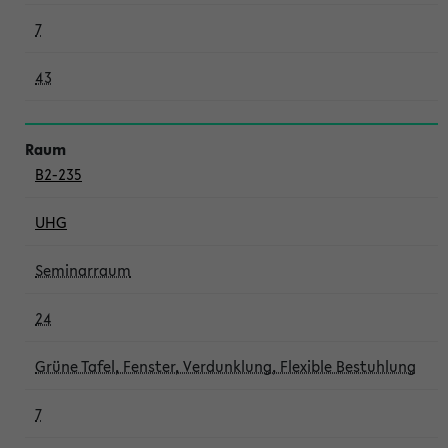
7
43
B2-235
UHG
Seminarraum
24
Grüne Tafel, Fenster, Verdunklung, Flexible Bestuhlung
7