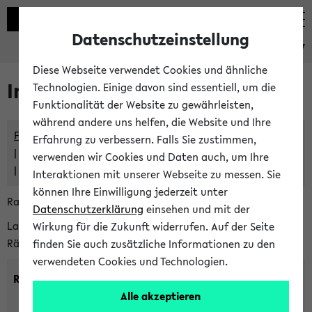
Datenschutzeinstellung
eKVV
Diese Webseite verwendet Cookies und ähnliche
Im eKVV verwaltete Räume
Technologien. Einige davon sind essentiell, um die
Funktionalität der Website zu gewährleisten,
während andere uns helfen, die Website und Ihre
Freie Räume und Veranstaltungsüberschneidungen
Erfahrung zu verbessern. Falls Sie zustimmen,
Raumüberschneidungen
verwenden wir Cookies und Daten auch, um Ihre
Hinweise der zentralen Raumvergabe
Interaktionen mit unserer Webseite zu messen. Sie
können Ihre Einwilligung jederzeit unter
Raumanfragen:
raumvergabe@uni-bielefeld.de
Datenschutzerklärung
einsehen und mit der
Lassen Sie sich alle Räume anzeigen oder suchen Sie nach
Wirkung für die Zukunft widerrufen. Auf der Seite
Räumen mit bestimmten Eigenschaften:
finden Sie auch zusätzliche Informationen zu den
verwendeten Cookies und Technologien.
Raumkriterien:
Alle akzeptieren
Raumkategorie:
min. Plätze: