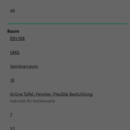
46
E01-108
UHG
Seminarraum
18
Grüne Tafel, Fenster, Flexible Bestuhlung
Fakultät für Mathematik
7
53