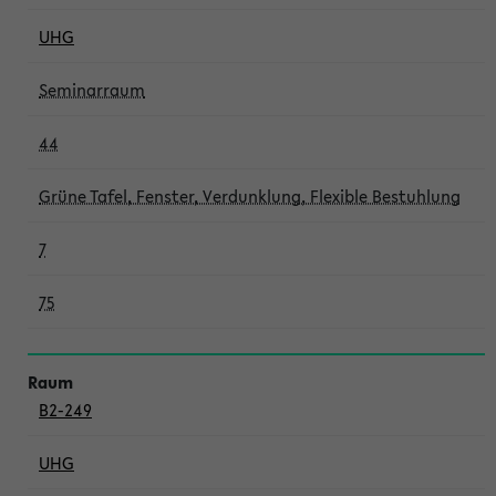
UHG
Seminarraum
44
Grüne Tafel, Fenster, Verdunklung, Flexible Bestuhlung
7
75
B2-249
UHG