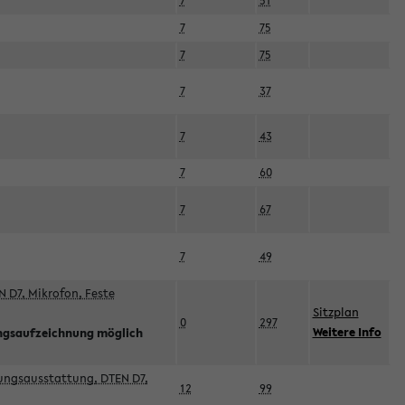
7
51
7
75
7
75
7
37
7
43
7
60
7
67
7
49
 D7, Mikrofon, Feste
Sitzplan
0
297
Weitere Info
ngsaufzeichnung möglich
esungsausstattung, DTEN D7,
12
99