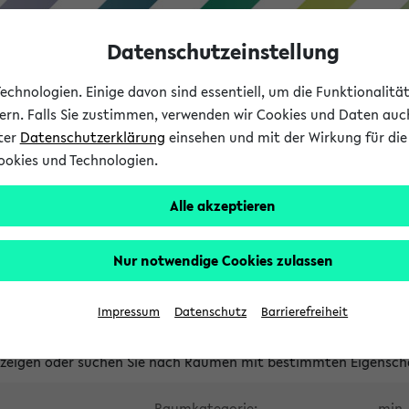
Datenschutzeinstellung
chnologien. Einige davon sind essentiell, um die Funktionalit
sern. Falls Sie zustimmen, verwenden wir Cookies und Daten auc
nter
Datenschutzerklärung
einsehen und mit der Wirkung für die 
ookies und Technologien.
Studium
Lehre
International
Alle akzeptieren
waltete Räume
Nur notwendige Cookies zulassen
tungsüberschneidungen
Raumüberschneidungen
Hinweise d
Impressum
Datenschutz
Barrierefreiheit
uni-bielefeld.de
anzeigen oder suchen Sie nach Räumen mit bestimmten Eigensch
Raumkategorie:
min. 