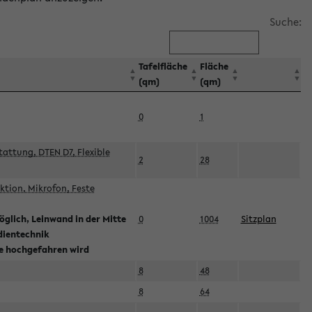
Suche:
Tafelfläche
Fläche
(qm)
(qm)
0
1
attung, DTEN D7, Flexible
2
28
tion, Mikrofon, Feste
glich, Leinwand in der Mitte
0
1004
Sitzplan
dientechnik
ie hochgefahren wird
8
48
8
64