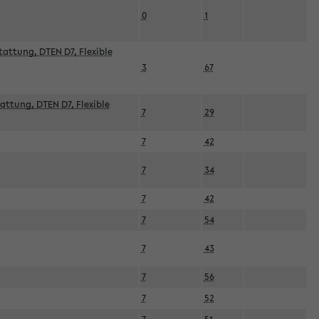
0
1
attung, DTEN D7, Flexible
3
67
attung, DTEN D7, Flexible
7
29
7
42
7
34
7
42
7
54
7
43
7
56
7
52