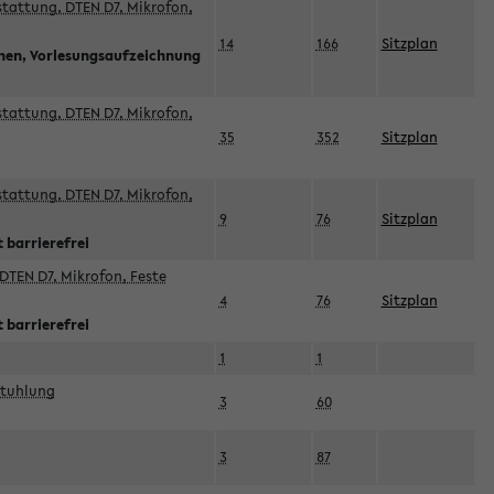
sstattung, DTEN D7, Mikrofon,
14
166
Sitzplan
nnen, Vorlesungsaufzeichnung
sstattung, DTEN D7, Mikrofon,
35
352
Sitzplan
sstattung, DTEN D7, Mikrofon,
9
76
Sitzplan
 barrierefrei
DTEN D7, Mikrofon, Feste
4
76
Sitzplan
 barrierefrei
1
1
stuhlung
3
60
3
87