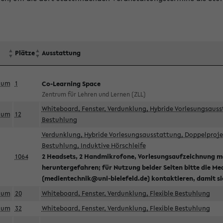
Plätze
Ausstattung
aum
1
Co-Learning Space
Zentrum für Lehren und Lernen (ZLL)
Whiteboard, Fenster, Verdunklung, Hybride Vorlesungsausst
aum
12
Bestuhlung
Verdunklung, Hybride Vorlesungsausstattung, Doppelprojek
Bestuhlung, Induktive Hörschleife
1064
2 Headsets, 2 Handmikrofone, Vorlesungsaufzeichnung mö
heruntergefahren; für Nutzung beider Seiten bitte die Me
(medientechnik@uni-bielefeld.de) kontaktieren, damit s
aum
20
Whiteboard, Fenster, Verdunklung, Flexible Bestuhlung
aum
32
Whiteboard, Fenster, Verdunklung, Flexible Bestuhlung