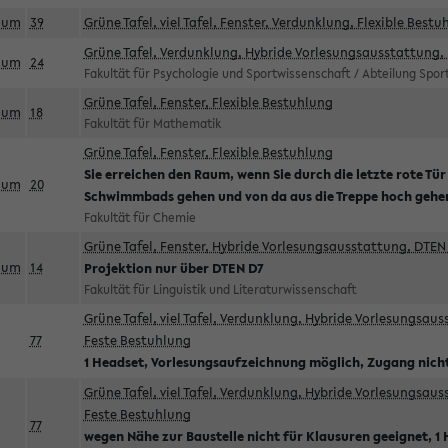
aum
39
Grüne Tafel, viel Tafel, Fenster, Verdunklung, Flexible Bestu
Grüne Tafel, Verdunklung, Hybride Vorlesungsausstattung, 
aum
24
Fakultät für Psychologie und Sportwissenschaft / Abteilung Spo
Grüne Tafel, Fenster, Flexible Bestuhlung
aum
18
Fakultät für Mathematik
Grüne Tafel, Fenster, Flexible Bestuhlung
Sie erreichen den Raum, wenn Sie durch die letzte rote Tür
aum
20
Schwimmbads gehen und von da aus die Treppe hoch gehe
Fakultät für Chemie
Grüne Tafel, Fenster, Hybride Vorlesungsausstattung, DTEN 
aum
14
Projektion nur über DTEN D7
Fakultät für Linguistik und Literaturwissenschaft
Grüne Tafel, viel Tafel, Verdunklung, Hybride Vorlesungsau
77
Feste Bestuhlung
1 Headset, Vorlesungsaufzeichnung möglich, Zugang nicht
Grüne Tafel, viel Tafel, Verdunklung, Hybride Vorlesungsau
Feste Bestuhlung
77
wegen Nähe zur Baustelle nicht für Klausuren geeignet, 1 