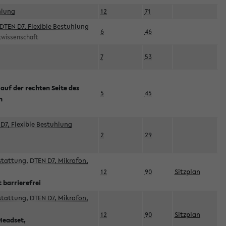
hlung
12
71
DTEN D7, Flexible Bestuhlung
6
46
rtwissenschaft
7
53
 auf der rechten Seite des
5
45
n
D7, Flexible Bestuhlung
2
29
sstattung, DTEN D7, Mikrofon,
12
90
Sitzplan
 barrierefrei
sstattung, DTEN D7, Mikrofon,
12
90
Sitzplan
Headset,