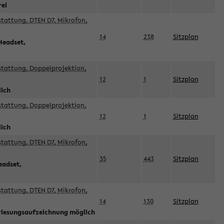
rei
sstattung, DTEN D7, Mikrofon,
14
238
Sitzplan
Headset,
sstattung, Doppelprojektion,
12
1
Sitzplan
lich
sstattung, Doppelprojektion,
12
1
Sitzplan
lich
sstattung, DTEN D7, Mikrofon,
35
443
Sitzplan
eadset,
sstattung, DTEN D7, Mikrofon,
14
130
Sitzplan
orlesungsaufzeichnung möglich