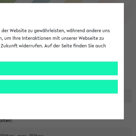
eKVV
ät der Website zu gewährleisten, während andere uns
h, um Ihre Interaktionen mit unserer Webseite zu
Zukunft widerrufen. Auf der Seite finden Sie auch
Meine Uni
EN
ANMELDEN
er zentralen Raumvergabe
aften:
Plätze:
max. Plätze: