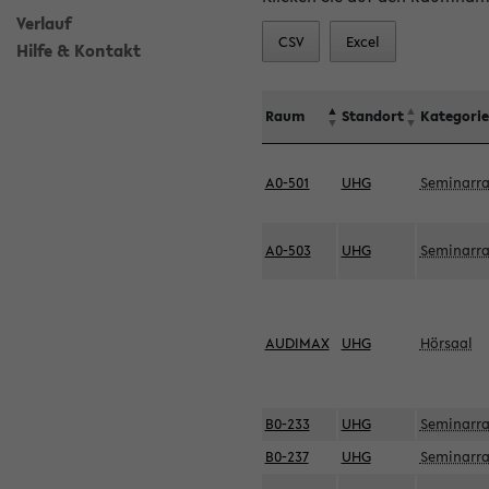
Verlauf
CSV
Excel
Hilfe & Kontakt
Raum
Standort
Kategorie
A0-501
UHG
Seminarr
A0-503
UHG
Seminarr
AUDIMAX
UHG
Hörsaal
B0-233
UHG
Seminarr
B0-237
UHG
Seminarr