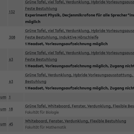
Grüne Tafel, viel Tafel, Verdunklung, Hybride Vorlesungsau
Feste Bestuhlung
132
Experiment Physik, Decjenmikrofone für alle Sprecher*i
möglich
Grüne Tafel, viel Tafel, Verdunklung, Hybride Vorlesungsau
308
Feste Bestuhlung, Induktive Hörschleife
1 Headset, Vorlesungsaufzeichnung möglich
Grüne Tafel, viel Tafel, Verdunklung, Hybride Vorlesungsau
63
Feste Bestuhlung
1 Headset, Vorlesungsaufzeichnung möglich, Zugang nicht
Grüne Tafel, Verdunklung, Hybride Vorlesungsausstattung, 
63
Bestuhlung
1 Headset, Vorlesungsaufzeichnung möglich, Zugang nicht
aum
1
Grüne Tafel, Whiteboard, Fenster, Verdunklung, Flexible Be
aum
18
Fakultät für Biologie
Whiteboard, Fenster, Verdunklung, Flexible Bestuhlung
aum
45
Fakultät für Mathematik