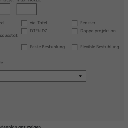
rd
viel Tafel
Fenster
DTEN D7
Doppelprojektion
sausstat
Feste Bestuhlung
Flexible Bestuhlung
fe
ndenplan anzuzeigen.