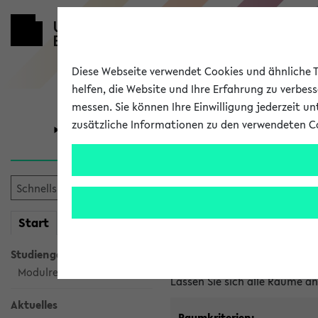
Diese Webseite verwendet Cookies und ähnliche Te
helfen, die Website und Ihre Erfahrung zu verbes
messen. Sie können Ihre Einwilligung jederzeit u
zusätzliche Informationen zu den verwendeten C
Universität
Forschung
Im eKVV ver
mein
Start
eKVV
Freie Räume und Veranstal
Studiengangsauswahl
Raumanfragen:
raumvergabe@
Modulrecherche
Lassen Sie sich alle Räume 
Aktuelles
Raumkriterien: