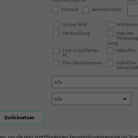
Hörsaal
Seminarraum
Grüne Tafel
Whiteboa
Verdunklung
Hybride
Vorlesung
tung
Fest installierter
Mikrofon
PC
Flex-Seminarraum
Induktive
Hörschlei
en, um die dort stattfindenden Veranstaltungstermine als Stu