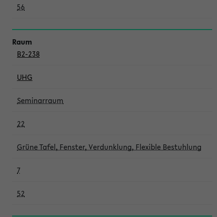
56
B2-238
UHG
Seminarraum
22
Grüne Tafel, Fenster, Verdunklung, Flexible Bestuhlung
7
52