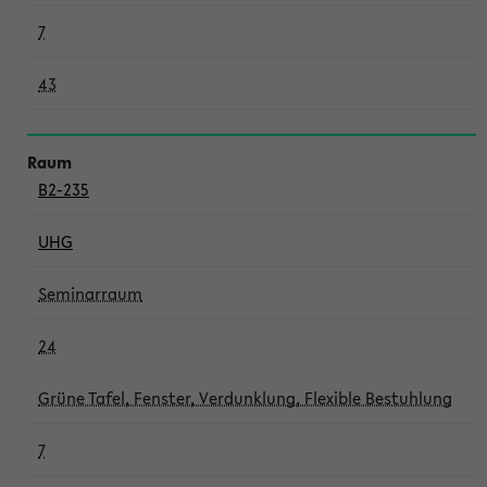
7
43
B2-235
UHG
Seminarraum
24
Grüne Tafel, Fenster, Verdunklung, Flexible Bestuhlung
7