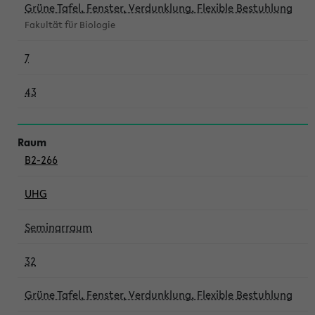
Grüne Tafel, Fenster, Verdunklung, Flexible Bestuhlung
Fakultät für Biologie
7
43
B2-266
UHG
Seminarraum
32
Grüne Tafel, Fenster, Verdunklung, Flexible Bestuhlung