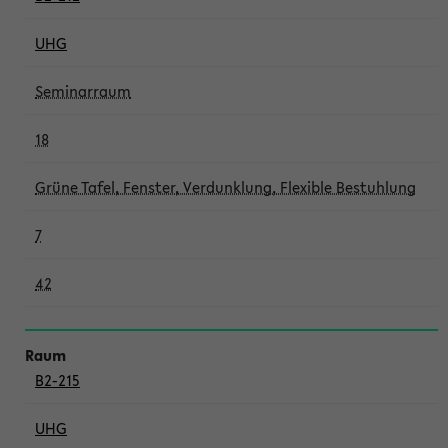
UHG
Seminarraum
18
Grüne Tafel, Fenster, Verdunklung, Flexible Bestuhlung
7
42
B2-215
UHG