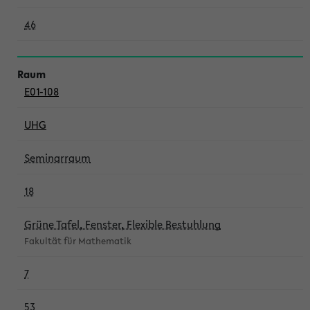
46
E01-108
UHG
Seminarraum
18
Grüne Tafel, Fenster, Flexible Bestuhlung
Fakultät für Mathematik
7
53