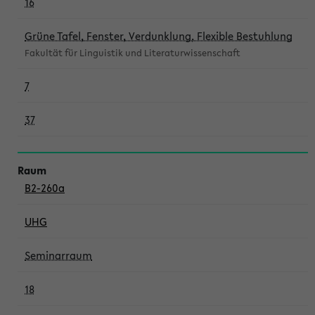
16
Grüne Tafel, Fenster, Verdunklung, Flexible Bestuhlung
Fakultät für Linguistik und Literaturwissenschaft
7
37
B2-260a
UHG
Seminarraum
18