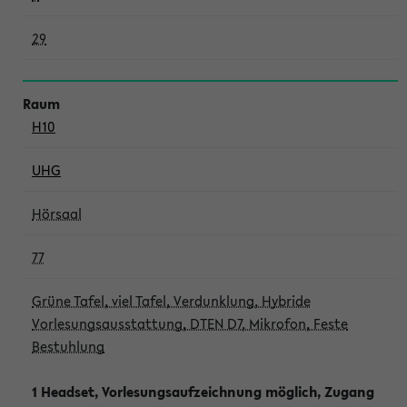
29
H10
UHG
Hörsaal
77
Grüne Tafel, viel Tafel, Verdunklung, Hybride
Vorlesungsausstattung, DTEN D7, Mikrofon, Feste
Bestuhlung
1 Headset, Vorlesungsaufzeichnung möglich, Zugang