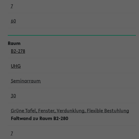
7
60
B2-278
UHG
Seminarraum
30
Grüne Tafel, Fenster, Verdunklung, Flexible Bestuhlung
Faltwand zu Raum B2-280
7