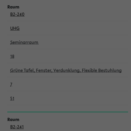
B2-240
UHG
Seminarraum
18
Grüne Tafel, Fenster, Verdunklung, Flexible Bestuhlung
7
51
B2-241