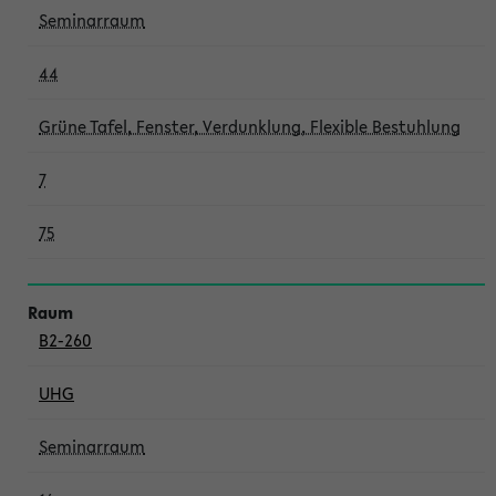
Seminarraum
44
Grüne Tafel, Fenster, Verdunklung, Flexible Bestuhlung
7
75
B2-260
UHG
Seminarraum