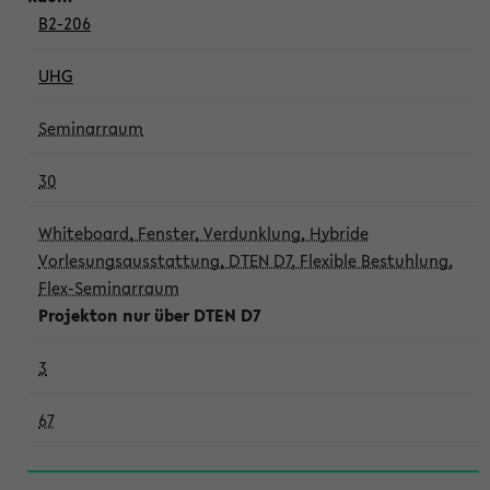
B2-206
UHG
Seminarraum
30
Whiteboard, Fenster, Verdunklung, Hybride
Vorlesungsausstattung, DTEN D7, Flexible Bestuhlung,
Flex-Seminarraum
Projekton nur über DTEN D7
3
67