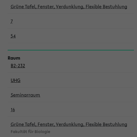
Grüne Tafel, Fenster, Verdunklung, Flexible Bestuhlung
7
54
B2-232
UHG
Seminarraum
16
Grüne Tafel, Fenster, Verdunklung, Flexible Bestuhlung
Fakultät für Biologie