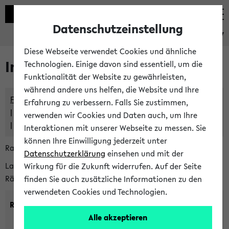
Datenschutzeinstellung
eKVV
Diese Webseite verwendet Cookies und ähnliche
Im eKVV verwaltete Räume
Technologien. Einige davon sind essentiell, um die
Funktionalität der Website zu gewährleisten,
während andere uns helfen, die Website und Ihre
Freie Räume und Veranstaltungsüberschneidungen
Erfahrung zu verbessern. Falls Sie zustimmen,
Raumüberschneidungen
verwenden wir Cookies und Daten auch, um Ihre
Hinweise der zentralen Raumvergabe
Interaktionen mit unserer Webseite zu messen. Sie
können Ihre Einwilligung jederzeit unter
Raumanfragen:
raumvergabe@uni-bielefeld.de
Datenschutzerklärung
einsehen und mit der
Lassen Sie sich alle Räume anzeigen oder suchen Sie nach
Wirkung für die Zukunft widerrufen. Auf der Seite
Räumen mit bestimmten Eigenschaften:
finden Sie auch zusätzliche Informationen zu den
verwendeten Cookies und Technologien.
Raumkriterien:
Alle akzeptieren
Raumkategorie:
min. Plätze: