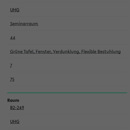
UHG
Seminarraum
44
Grüne Tafel, Fenster, Verdunklung, Flexible Bestuhlung
7
75
B2-249
UHG