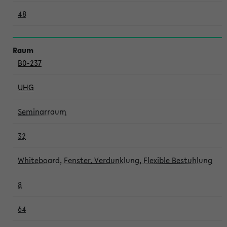
48
B0-237
UHG
Seminarraum
32
Whiteboard, Fenster, Verdunklung, Flexible Bestuhlung
8
64