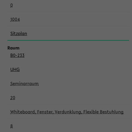
0
1004
Sitzplan
B0-233
UHG
Seminarraum
20
Whiteboard, Fenster, Verdunklung, Flexible Bestuhlung
8