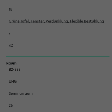
18
Grüne Tafel, Fenster, Verdunklung, Flexible Bestuhlung
7
42
B2-229
UHG
Seminarraum
26