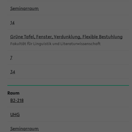
Seminarraum
14
Grüne Tafel, Fenster, Verdunklung, Flexible Bestuhlung
Fakultät für Linguistik und Literaturwissenschaft
7
34
B2-218
UHG
Seminarraum