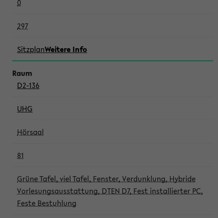
0
297
Sitzplan
Weitere Info
D2-136
UHG
Hörsaal
81
Grüne Tafel, viel Tafel, Fenster, Verdunklung, Hybride
Vorlesungsausstattung, DTEN D7, Fest installierter PC,
Feste Bestuhlung