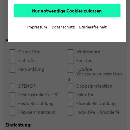
Hörsaal
Seminarraum
Nur notwendige Cookies zulassen
max. Plätze:
Impressum
Datenschutz
Barrierefreiheit
Ausstattung:
Grüne Tafel
Whiteboard
viel Tafel
Fenster
Verdunklung
Hybride
Vorlesungsausstattun
g
DTEN D7
Doppelprojektion
Fest installierter PC
Mikrofon
Feste Bestuhlung
Flexible Bestuhlung
Flex-Seminarraum
Induktive Hörschleife
Einrichtung: