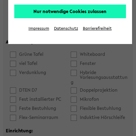
Hörsaal
Seminarraum
Nur notwendige Cookies zulassen
max. Plätze:
Impressum
Datenschutz
Barrierefreiheit
Ausstattung:
Grüne Tafel
Whiteboard
viel Tafel
Fenster
Verdunklung
Hybride
Vorlesungsausstattun
g
DTEN D7
Doppelprojektion
Fest installierter PC
Mikrofon
Feste Bestuhlung
Flexible Bestuhlung
Flex-Seminarraum
Induktive Hörschleife
Einrichtung: