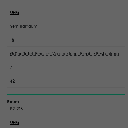
UHG
Seminarraum
18
Grüne Tafel, Fenster, Verdunklung, Flexible Bestuhlung
7
42
B2-215
UHG