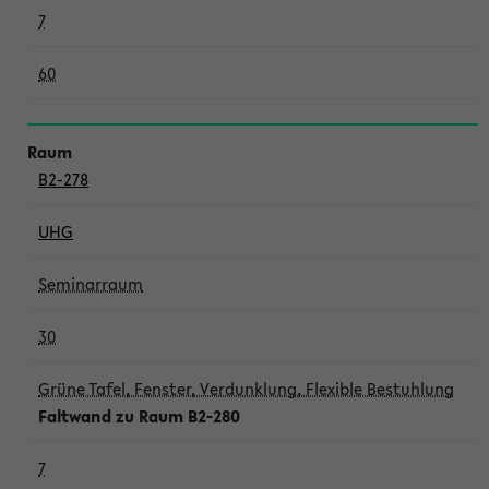
7
60
B2-278
UHG
Seminarraum
30
Grüne Tafel, Fenster, Verdunklung, Flexible Bestuhlung
Faltwand zu Raum B2-280
7