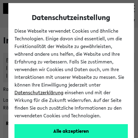
Datenschutzeinstellung
eKVV
Diese Webseite verwendet Cookies und ähnliche
Im eKVV verwaltete Räume
Technologien. Einige davon sind essentiell, um die
Funktionalität der Website zu gewährleisten,
während andere uns helfen, die Website und Ihre
Freie Räume und Veranstaltungsüberschneidungen
Erfahrung zu verbessern. Falls Sie zustimmen,
Raumüberschneidungen
verwenden wir Cookies und Daten auch, um Ihre
Hinweise der zentralen Raumvergabe
Interaktionen mit unserer Webseite zu messen. Sie
können Ihre Einwilligung jederzeit unter
Raumanfragen:
raumvergabe@uni-bielefeld.de
Datenschutzerklärung
einsehen und mit der
Lassen Sie sich alle Räume anzeigen oder suchen Sie nach
Wirkung für die Zukunft widerrufen. Auf der Seite
Räumen mit bestimmten Eigenschaften:
finden Sie auch zusätzliche Informationen zu den
verwendeten Cookies und Technologien.
Raumkriterien:
Alle akzeptieren
Raumkategorie:
min. Plätze: