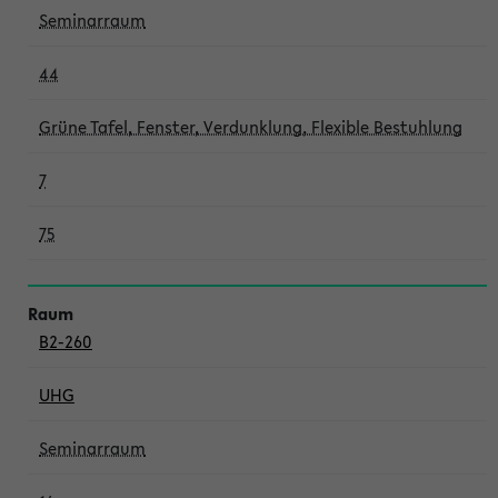
Seminarraum
44
Grüne Tafel, Fenster, Verdunklung, Flexible Bestuhlung
7
75
B2-260
UHG
Seminarraum