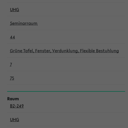
UHG
Seminarraum
44
Grüne Tafel, Fenster, Verdunklung, Flexible Bestuhlung
7
75
B2-249
UHG