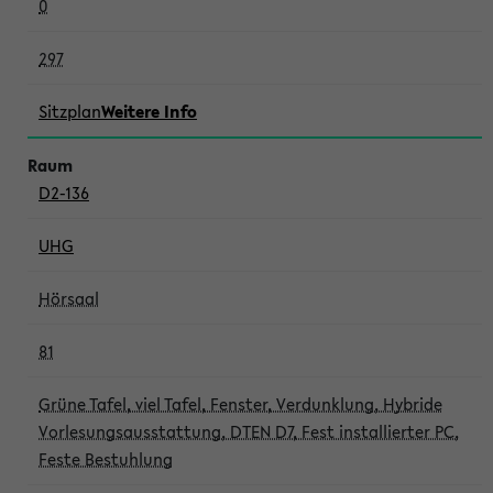
0
297
Sitzplan
Weitere Info
D2-136
UHG
Hörsaal
81
Grüne Tafel, viel Tafel, Fenster, Verdunklung, Hybride
Vorlesungsausstattung, DTEN D7, Fest installierter PC,
Feste Bestuhlung