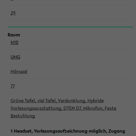
29
H10
UHG
Hörsaal
77
Grüne Tafel, viel Tafel, Verdunklung, Hybride
Vorlesungsausstattung, DTEN D7, Mikrofon, Feste
Bestuhlung
1 Headset, Vorlesungsaufzeichnung möglich, Zugang