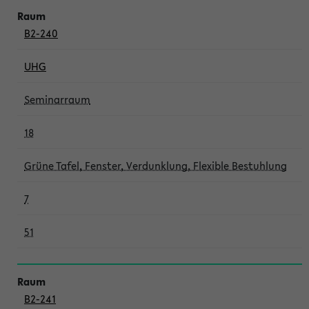
B2-240
UHG
Seminarraum
18
Grüne Tafel, Fenster, Verdunklung, Flexible Bestuhlung
7
51
B2-241