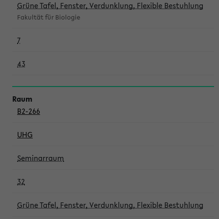
Grüne Tafel, Fenster, Verdunklung, Flexible Bestuhlung
Fakultät für Biologie
7
43
B2-266
UHG
Seminarraum
32
Grüne Tafel, Fenster, Verdunklung, Flexible Bestuhlung