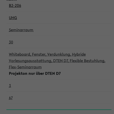
B2-206
UHG
Seminarraum
30
Whiteboard, Fenster, Verdunklung, Hybride
Vorlesungsausstattung, DTEN D7, Flexible Bestuhlung,
Flex-Seminarraum
Projekton nur über DTEN D7
3
67