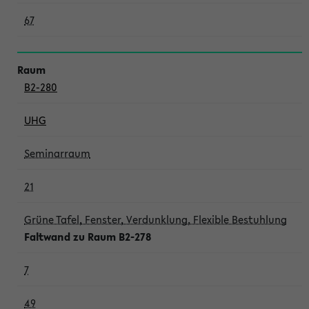
67
B2-280
UHG
Seminarraum
21
Grüne Tafel, Fenster, Verdunklung, Flexible Bestuhlung
Faltwand zu Raum B2-278
7
49