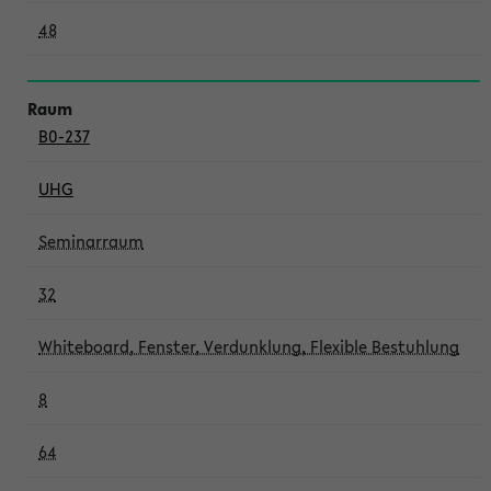
48
B0-237
UHG
Seminarraum
32
Whiteboard, Fenster, Verdunklung, Flexible Bestuhlung
8
64