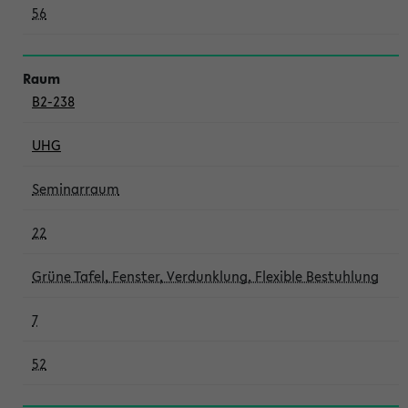
56
B2-238
UHG
Seminarraum
22
Grüne Tafel, Fenster, Verdunklung, Flexible Bestuhlung
7
52