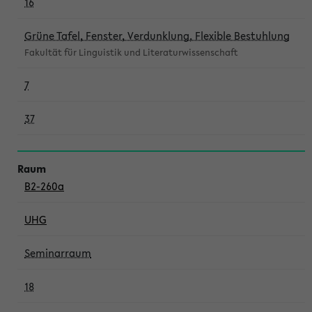
16
Grüne Tafel, Fenster, Verdunklung, Flexible Bestuhlung
Fakultät für Linguistik und Literaturwissenschaft
7
37
B2-260a
UHG
Seminarraum
18