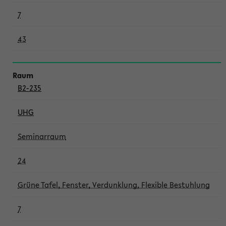
7
43
B2-235
UHG
Seminarraum
24
Grüne Tafel, Fenster, Verdunklung, Flexible Bestuhlung
7