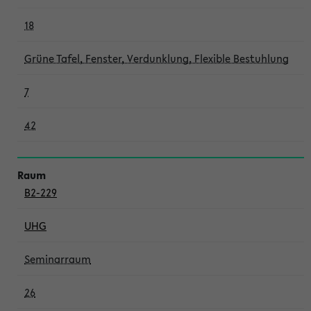
18
Grüne Tafel, Fenster, Verdunklung, Flexible Bestuhlung
7
42
B2-229
UHG
Seminarraum
26