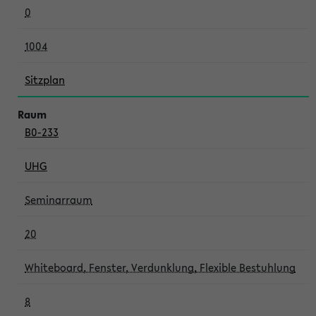
0
1004
Sitzplan
B0-233
UHG
Seminarraum
20
Whiteboard, Fenster, Verdunklung, Flexible Bestuhlung
8