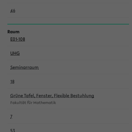
46
E01-108
UHG
Seminarraum
18
Grüne Tafel, Fenster, Flexible Bestuhlung
Fakultät für Mathematik
7
53