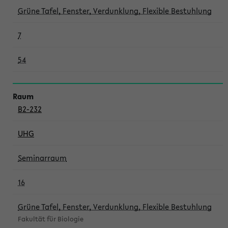
Grüne Tafel, Fenster, Verdunklung, Flexible Bestuhlung
7
54
B2-232
UHG
Seminarraum
16
Grüne Tafel, Fenster, Verdunklung, Flexible Bestuhlung
Fakultät für Biologie