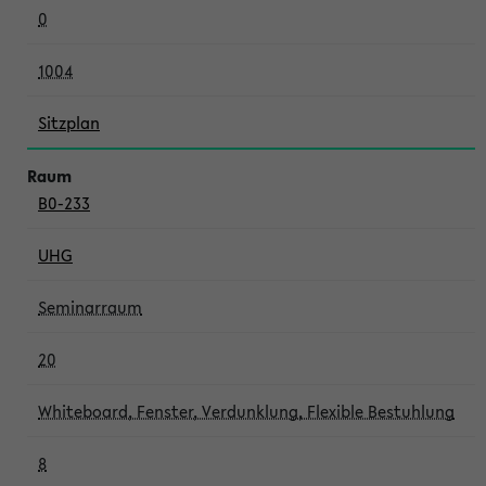
0
1004
Sitzplan
B0-233
UHG
Seminarraum
20
Whiteboard, Fenster, Verdunklung, Flexible Bestuhlung
8