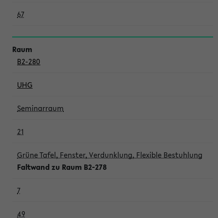
67
B2-280
UHG
Seminarraum
21
Grüne Tafel, Fenster, Verdunklung, Flexible Bestuhlung
Faltwand zu Raum B2-278
7
49