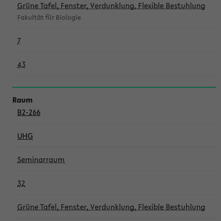
Grüne Tafel, Fenster, Verdunklung, Flexible Bestuhlung
Fakultät für Biologie
7
43
B2-266
UHG
Seminarraum
32
Grüne Tafel, Fenster, Verdunklung, Flexible Bestuhlung