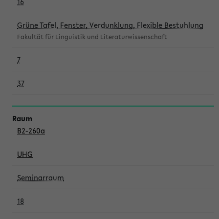
16
Grüne Tafel, Fenster, Verdunklung, Flexible Bestuhlung
Fakultät für Linguistik und Literaturwissenschaft
7
37
B2-260a
UHG
Seminarraum
18