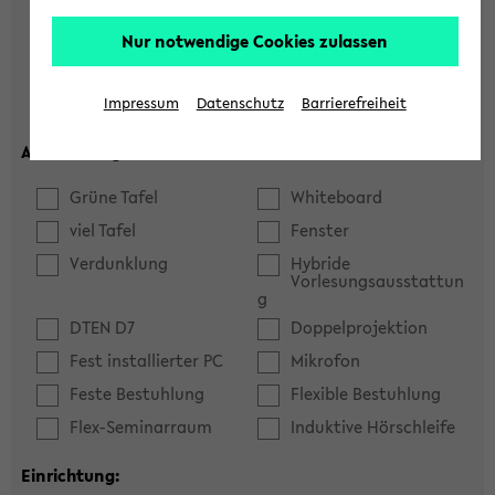
Hörsaal
Seminarraum
Nur notwendige Cookies zulassen
max. Plätze:
Impressum
Datenschutz
Barrierefreiheit
Ausstattung:
Grüne Tafel
Whiteboard
viel Tafel
Fenster
Verdunklung
Hybride
Vorlesungsausstattun
g
DTEN D7
Doppelprojektion
Fest installierter PC
Mikrofon
Feste Bestuhlung
Flexible Bestuhlung
Flex-Seminarraum
Induktive Hörschleife
Einrichtung: