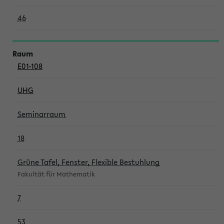
46
E01-108
UHG
Seminarraum
18
Grüne Tafel, Fenster, Flexible Bestuhlung
Fakultät für Mathematik
7
53