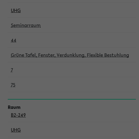
UHG
Seminarraum
44
Grüne Tafel, Fenster, Verdunklung, Flexible Bestuhlung
7
75
B2-249
UHG