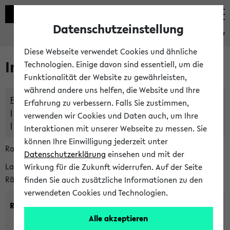
Datenschutzeinstellung
eKVV
Diese Webseite verwendet Cookies und ähnliche
Im eKVV verwaltete Räume
Technologien. Einige davon sind essentiell, um die
Funktionalität der Website zu gewährleisten,
während andere uns helfen, die Website und Ihre
Freie Räume und Veranstaltungsüberschneidungen
Erfahrung zu verbessern. Falls Sie zustimmen,
Raumüberschneidungen
verwenden wir Cookies und Daten auch, um Ihre
Hinweise der zentralen Raumvergabe
Interaktionen mit unserer Webseite zu messen. Sie
können Ihre Einwilligung jederzeit unter
Raumanfragen:
raumvergabe@uni-bielefeld.de
Datenschutzerklärung
einsehen und mit der
Lassen Sie sich alle Räume anzeigen oder suchen Sie nach
Wirkung für die Zukunft widerrufen. Auf der Seite
Räumen mit bestimmten Eigenschaften:
finden Sie auch zusätzliche Informationen zu den
verwendeten Cookies und Technologien.
Raumkriterien:
Alle akzeptieren
Raumkategorie:
min. Plätze: