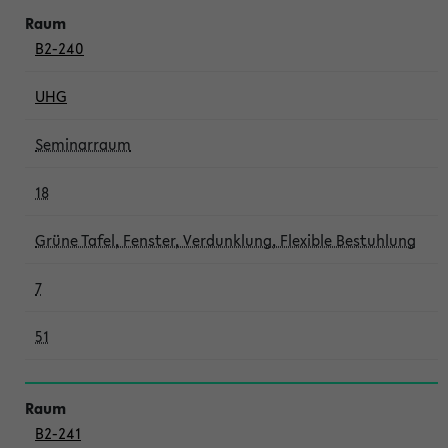
B2-240
UHG
Seminarraum
18
Grüne Tafel, Fenster, Verdunklung, Flexible Bestuhlung
7
51
B2-241