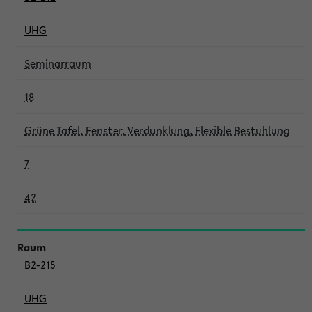
UHG
Seminarraum
18
Grüne Tafel, Fenster, Verdunklung, Flexible Bestuhlung
7
42
B2-215
UHG