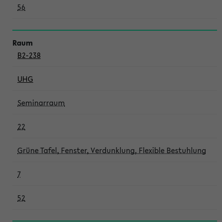
56
B2-238
UHG
Seminarraum
22
Grüne Tafel, Fenster, Verdunklung, Flexible Bestuhlung
7
52