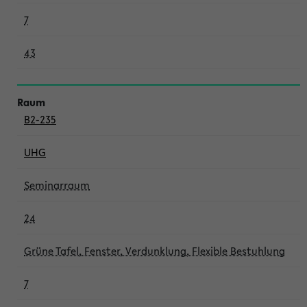
7
43
B2-235
UHG
Seminarraum
24
Grüne Tafel, Fenster, Verdunklung, Flexible Bestuhlung
7