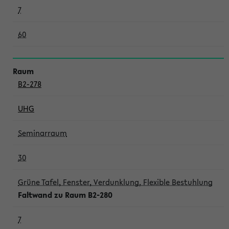
7
60
B2-278
UHG
Seminarraum
30
Grüne Tafel, Fenster, Verdunklung, Flexible Bestuhlung
Faltwand zu Raum B2-280
7