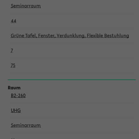
Seminarraum
44
Grüne Tafel, Fenster, Verdunklung, Flexible Bestuhlung
7
75
B2-260
UHG
Seminarraum