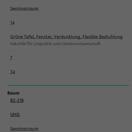
Seminarraum
14
Grüne Tafel, Fenster, Verdunklung, Flexible Bestuhlung
Fakultät für Linguistik und Literaturwissenschaft
7
34
B2-218
UHG
Seminarraum