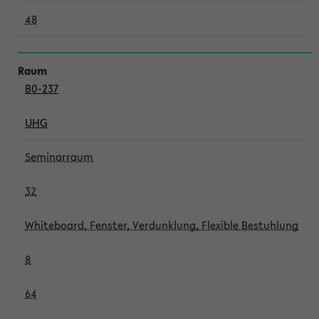
48
B0-237
UHG
Seminarraum
32
Whiteboard, Fenster, Verdunklung, Flexible Bestuhlung
8
64