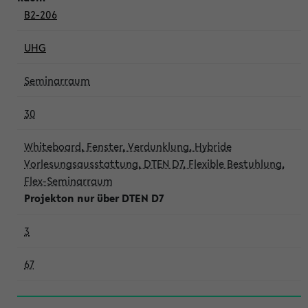
B2-206
UHG
Seminarraum
30
Whiteboard, Fenster, Verdunklung, Hybride
Vorlesungsausstattung, DTEN D7, Flexible Bestuhlung,
Flex-Seminarraum
Projekton nur über DTEN D7
3
67