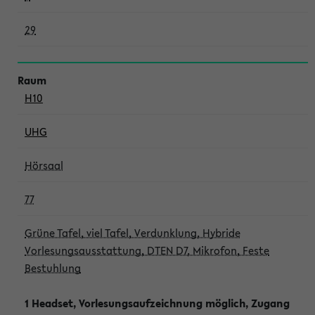
29
H10
UHG
Hörsaal
77
Grüne Tafel, viel Tafel, Verdunklung, Hybride
Vorlesungsausstattung, DTEN D7, Mikrofon, Feste
Bestuhlung
1 Headset, Vorlesungsaufzeichnung möglich, Zugang