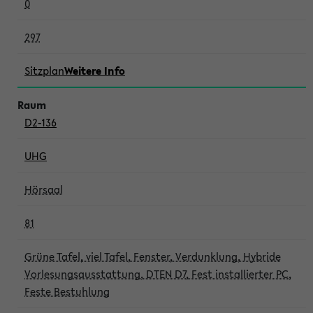
0
297
Sitzplan
Weitere Info
D2-136
UHG
Hörsaal
81
Grüne Tafel, viel Tafel, Fenster, Verdunklung, Hybride
Vorlesungsausstattung, DTEN D7, Fest installierter PC,
Feste Bestuhlung