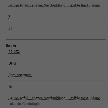
Grüne Tafel, Fenster, Verdunklung, Flexible Bestuhlung
7
54
B2-232
UHG
Seminarraum
16
Grüne Tafel, Fenster, Verdunklung, Flexible Bestuhlung
Fakultät für Biologie