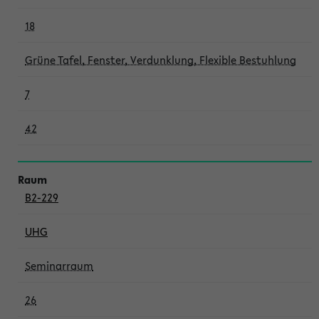
18
Grüne Tafel, Fenster, Verdunklung, Flexible Bestuhlung
7
42
B2-229
UHG
Seminarraum
26