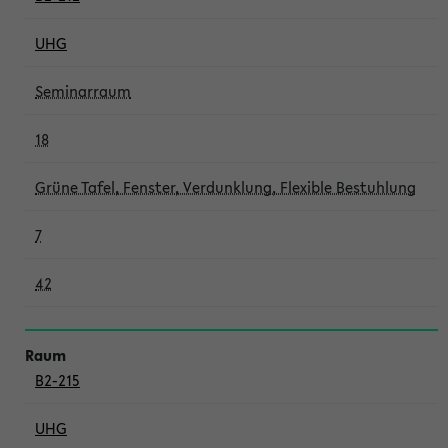
UHG
Seminarraum
18
Grüne Tafel, Fenster, Verdunklung, Flexible Bestuhlung
7
42
B2-215
UHG