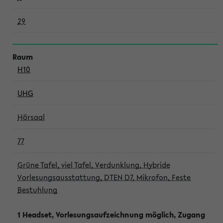
29
H10
UHG
Hörsaal
77
Grüne Tafel, viel Tafel, Verdunklung, Hybride
Vorlesungsausstattung, DTEN D7, Mikrofon, Feste
Bestuhlung
1 Headset, Vorlesungsaufzeichnung möglich, Zugang