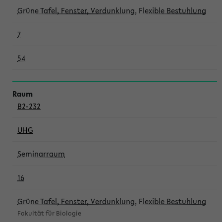
Grüne Tafel, Fenster, Verdunklung, Flexible Bestuhlung
7
54
B2-232
UHG
Seminarraum
16
Grüne Tafel, Fenster, Verdunklung, Flexible Bestuhlung
Fakultät für Biologie