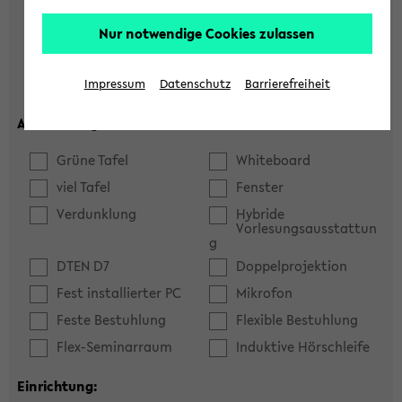
Hörsaal
Seminarraum
Nur notwendige Cookies zulassen
max. Plätze:
Impressum
Datenschutz
Barrierefreiheit
Ausstattung:
Grüne Tafel
Whiteboard
viel Tafel
Fenster
Verdunklung
Hybride
Vorlesungsausstattun
g
DTEN D7
Doppelprojektion
Fest installierter PC
Mikrofon
Feste Bestuhlung
Flexible Bestuhlung
Flex-Seminarraum
Induktive Hörschleife
Einrichtung: