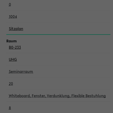
0
1004
Sitzplan
B0-233
UHG
Seminarraum
20
Whiteboard, Fenster, Verdunklung, Flexible Bestuhlung
8