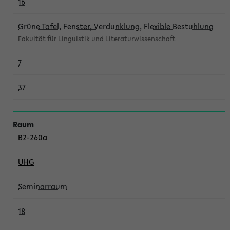
16
Grüne Tafel, Fenster, Verdunklung, Flexible Bestuhlung
Fakultät für Linguistik und Literaturwissenschaft
7
37
B2-260a
UHG
Seminarraum
18