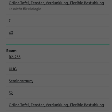
Grüne Tafel, Fenster, Verdunklung, Flexible Bestuhlung
Fakultät für Biologie
7
43
B2-266
UHG
Seminarraum
32
Grüne Tafel, Fenster, Verdunklung, Flexible Bestuhlung