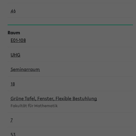
46
E01-108
UHG
Seminarraum
18
Grüne Tafel, Fenster, Flexible Bestuhlung
Fakultät für Mathematik
7
53