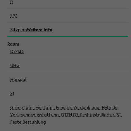
0
297
Sitzplan
Weitere Info
D2-136
UHG
Hörsaal
81
Grüne Tafel, viel Tafel, Fenster, Verdunklung, Hybride
Vorlesungsausstattung, DTEN D7, Fest installierter PC,
Feste Bestuhlung