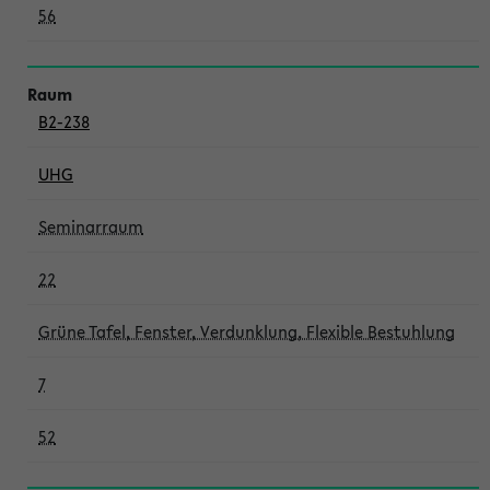
56
B2-238
UHG
Seminarraum
22
Grüne Tafel, Fenster, Verdunklung, Flexible Bestuhlung
7
52