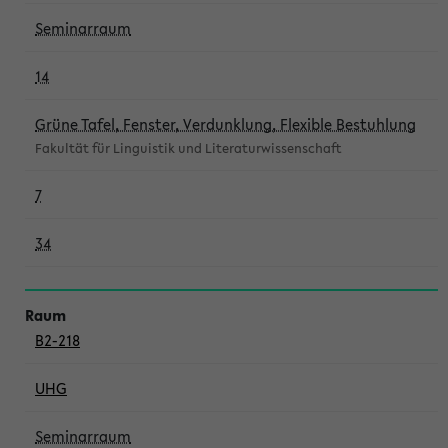
Seminarraum
14
Grüne Tafel, Fenster, Verdunklung, Flexible Bestuhlung
Fakultät für Linguistik und Literaturwissenschaft
7
34
B2-218
UHG
Seminarraum