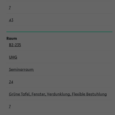
7
43
B2-235
UHG
Seminarraum
24
Grüne Tafel, Fenster, Verdunklung, Flexible Bestuhlung
7