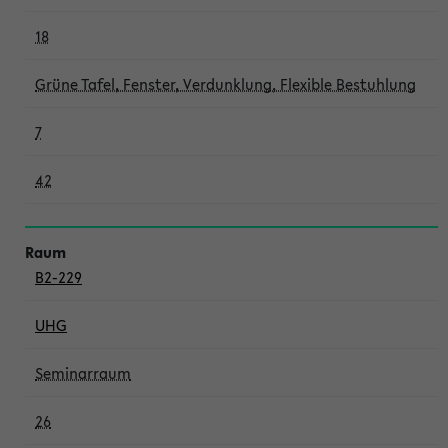
18
Grüne Tafel, Fenster, Verdunklung, Flexible Bestuhlung
7
42
B2-229
UHG
Seminarraum
26