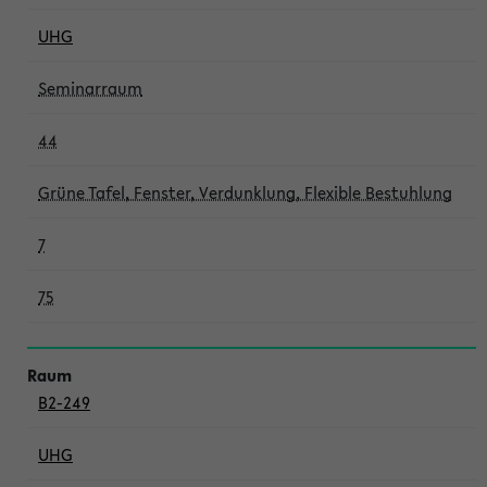
UHG
Seminarraum
44
Grüne Tafel, Fenster, Verdunklung, Flexible Bestuhlung
7
75
B2-249
UHG