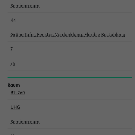
Seminarraum
44
Grüne Tafel, Fenster, Verdunklung, Flexible Bestuhlung
7
75
B2-260
UHG
Seminarraum