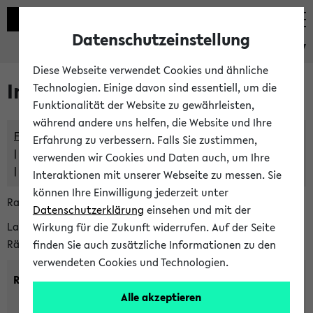
Datenschutzeinstellung
eKVV
Diese Webseite verwendet Cookies und ähnliche
Im eKVV verwaltete Räume
Technologien. Einige davon sind essentiell, um die
Funktionalität der Website zu gewährleisten,
während andere uns helfen, die Website und Ihre
Freie Räume und Veranstaltungsüberschneidungen
Erfahrung zu verbessern. Falls Sie zustimmen,
Raumüberschneidungen
verwenden wir Cookies und Daten auch, um Ihre
Hinweise der zentralen Raumvergabe
Interaktionen mit unserer Webseite zu messen. Sie
können Ihre Einwilligung jederzeit unter
Raumanfragen:
raumvergabe@uni-bielefeld.de
Datenschutzerklärung
einsehen und mit der
Lassen Sie sich alle Räume anzeigen oder suchen Sie nach
Wirkung für die Zukunft widerrufen. Auf der Seite
Räumen mit bestimmten Eigenschaften:
finden Sie auch zusätzliche Informationen zu den
verwendeten Cookies und Technologien.
Raumkriterien:
Alle akzeptieren
Raumkategorie:
min. Plätze: