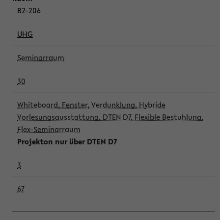
B2-206
UHG
Seminarraum
30
Whiteboard, Fenster, Verdunklung, Hybride
Vorlesungsausstattung, DTEN D7, Flexible Bestuhlung,
Flex-Seminarraum
Projekton nur über DTEN D7
3
67