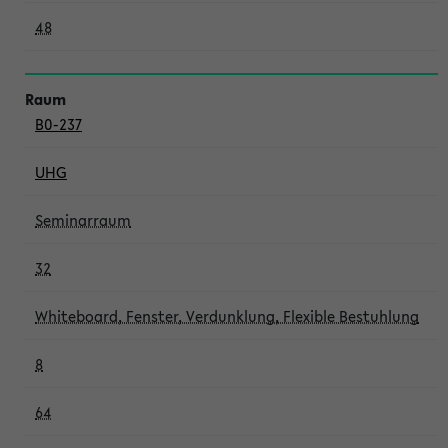
48
B0-237
UHG
Seminarraum
32
Whiteboard, Fenster, Verdunklung, Flexible Bestuhlung
8
64