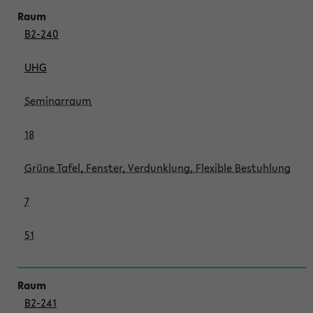
B2-240
UHG
Seminarraum
18
Grüne Tafel, Fenster, Verdunklung, Flexible Bestuhlung
7
51
B2-241