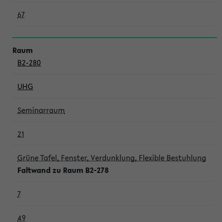
67
B2-280
UHG
Seminarraum
21
Grüne Tafel, Fenster, Verdunklung, Flexible Bestuhlung
Faltwand zu Raum B2-278
7
49