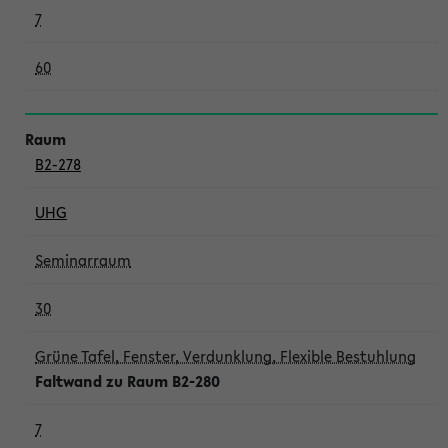
7
60
B2-278
UHG
Seminarraum
30
Grüne Tafel, Fenster, Verdunklung, Flexible Bestuhlung
Faltwand zu Raum B2-280
7