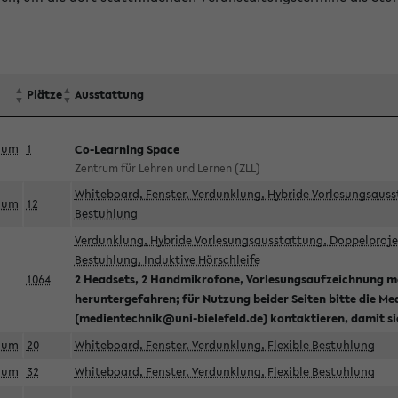
Plätze
Ausstattung
aum
1
Co-Learning Space
Zentrum für Lehren und Lernen (ZLL)
Whiteboard, Fenster, Verdunklung, Hybride Vorlesungsausst
aum
12
Bestuhlung
Verdunklung, Hybride Vorlesungsausstattung, Doppelprojek
Bestuhlung, Induktive Hörschleife
1064
2 Headsets, 2 Handmikrofone, Vorlesungsaufzeichnung mö
heruntergefahren; für Nutzung beider Seiten bitte die Me
(medientechnik@uni-bielefeld.de) kontaktieren, damit s
aum
20
Whiteboard, Fenster, Verdunklung, Flexible Bestuhlung
aum
32
Whiteboard, Fenster, Verdunklung, Flexible Bestuhlung