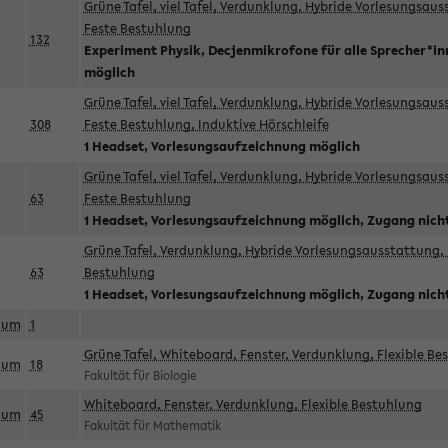
Grüne Tafel, viel Tafel, Verdunklung, Hybride Vorlesungsau
Feste Bestuhlung
132
Experiment Physik, Decjenmikrofone für alle Sprecher*i
möglich
Grüne Tafel, viel Tafel, Verdunklung, Hybride Vorlesungsau
308
Feste Bestuhlung, Induktive Hörschleife
1 Headset, Vorlesungsaufzeichnung möglich
Grüne Tafel, viel Tafel, Verdunklung, Hybride Vorlesungsau
63
Feste Bestuhlung
1 Headset, Vorlesungsaufzeichnung möglich, Zugang nicht
Grüne Tafel, Verdunklung, Hybride Vorlesungsausstattung, 
63
Bestuhlung
1 Headset, Vorlesungsaufzeichnung möglich, Zugang nicht
aum
1
Grüne Tafel, Whiteboard, Fenster, Verdunklung, Flexible Be
aum
18
Fakultät für Biologie
Whiteboard, Fenster, Verdunklung, Flexible Bestuhlung
aum
45
Fakultät für Mathematik