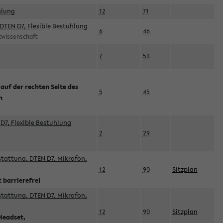
hlung
12
71
DTEN D7, Flexible Bestuhlung
6
46
rtwissenschaft
7
53
 auf der rechten Seite des
5
45
n
D7, Flexible Bestuhlung
2
29
sstattung, DTEN D7, Mikrofon,
12
90
Sitzplan
 barrierefrei
sstattung, DTEN D7, Mikrofon,
12
90
Sitzplan
Headset,