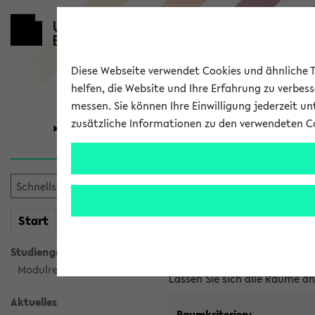
Diese Webseite verwendet Cookies und ähnliche Te
helfen, die Website und Ihre Erfahrung zu verbes
messen. Sie können Ihre Einwilligung jederzeit u
zusätzliche Informationen zu den verwendeten C
Universität
Forschung
Im eKVV ver
mein
Start
eKVV
Freie Räume und Veranstal
Studiengangsauswahl
Raumanfragen:
raumvergabe@
Modulrecherche
Lassen Sie sich alle Räume 
Aktuelles
Raumkriterien: