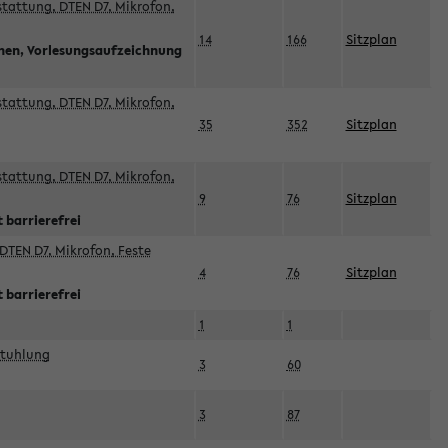
sstattung, DTEN D7, Mikrofon,
14
166
Sitzplan
nnen, Vorlesungsaufzeichnung
sstattung, DTEN D7, Mikrofon,
35
352
Sitzplan
sstattung, DTEN D7, Mikrofon,
9
76
Sitzplan
 barrierefrei
DTEN D7, Mikrofon, Feste
4
76
Sitzplan
 barrierefrei
1
1
stuhlung
3
60
3
87