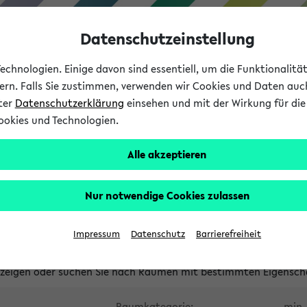
Datenschutzeinstellung
chnologien. Einige davon sind essentiell, um die Funktionalit
sern. Falls Sie zustimmen, verwenden wir Cookies und Daten auc
nter
Datenschutzerklärung
einsehen und mit der Wirkung für die 
ookies und Technologien.
Studium
Lehre
International
Alle akzeptieren
waltete Räume
Nur notwendige Cookies zulassen
tungsüberschneidungen
Raumüberschneidungen
Hinweise d
Impressum
Datenschutz
Barrierefreiheit
uni-bielefeld.de
anzeigen oder suchen Sie nach Räumen mit bestimmten Eigensch
Raumkategorie:
min. 