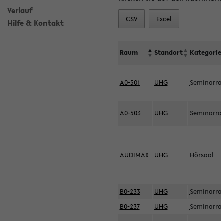
Verlauf
CSV
Excel
Hilfe & Kontakt
Raum
Standort
Kategorie
A0-501
UHG
Seminarr
A0-503
UHG
Seminarr
AUDIMAX
UHG
Hörsaal
B0-233
UHG
Seminarr
B0-237
UHG
Seminarr