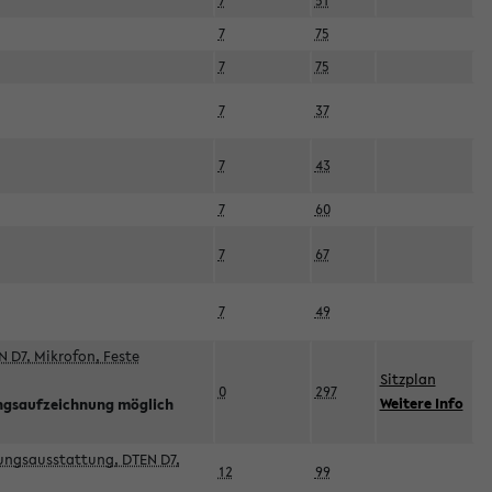
7
51
7
75
7
75
7
37
7
43
7
60
7
67
7
49
 D7, Mikrofon, Feste
Sitzplan
0
297
Weitere Info
ngsaufzeichnung möglich
esungsausstattung, DTEN D7,
12
99