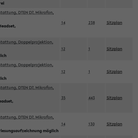
rei
sstattung, DTEN D7, Mikrofon,
14
238
Sitzplan
Headset,
sstattung, Doppelprojektion,
12
1
Sitzplan
lich
sstattung, Doppelprojektion,
12
1
Sitzplan
lich
sstattung, DTEN D7, Mikrofon,
35
443
Sitzplan
eadset,
sstattung, DTEN D7, Mikrofon,
14
130
Sitzplan
orlesungsaufzeichnung möglich