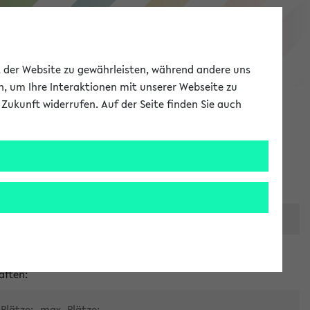
eKVV
ät der Website zu gewährleisten, während andere uns
h, um Ihre Interaktionen mit unserer Webseite zu
Zukunft widerrufen. Auf der Seite finden Sie auch
Meine Uni
EN
ANMELDEN
er zentralen Raumvergabe
aften:
Plätze:
max. Plätze: