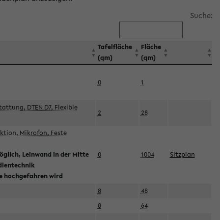
Suche:
Tafelfläche
Fläche
(qm)
(qm)
0
1
attung, DTEN D7, Flexible
2
28
tion, Mikrofon, Feste
glich, Leinwand in der Mitte
0
1004
Sitzplan
dientechnik
ie hochgefahren wird
8
48
8
64