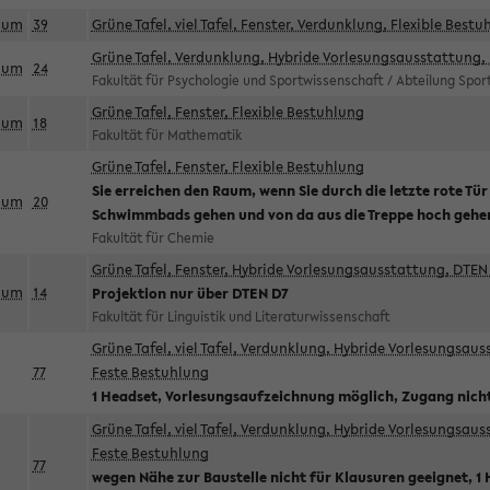
aum
39
Grüne Tafel, viel Tafel, Fenster, Verdunklung, Flexible Bestu
Grüne Tafel, Verdunklung, Hybride Vorlesungsausstattung, 
aum
24
Fakultät für Psychologie und Sportwissenschaft / Abteilung Spo
Grüne Tafel, Fenster, Flexible Bestuhlung
aum
18
Fakultät für Mathematik
Grüne Tafel, Fenster, Flexible Bestuhlung
Sie erreichen den Raum, wenn Sie durch die letzte rote Tür
aum
20
Schwimmbads gehen und von da aus die Treppe hoch gehe
Fakultät für Chemie
Grüne Tafel, Fenster, Hybride Vorlesungsausstattung, DTEN 
aum
14
Projektion nur über DTEN D7
Fakultät für Linguistik und Literaturwissenschaft
Grüne Tafel, viel Tafel, Verdunklung, Hybride Vorlesungsau
77
Feste Bestuhlung
1 Headset, Vorlesungsaufzeichnung möglich, Zugang nicht
Grüne Tafel, viel Tafel, Verdunklung, Hybride Vorlesungsau
Feste Bestuhlung
77
wegen Nähe zur Baustelle nicht für Klausuren geeignet, 1 