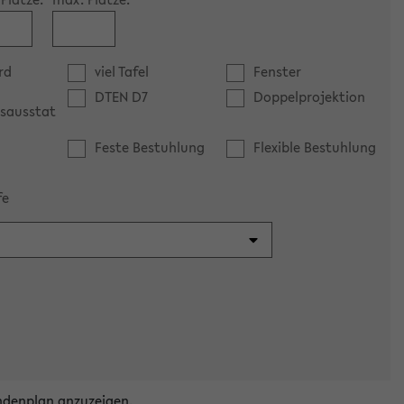
rd
viel Tafel
Fenster
DTEN D7
Doppelprojektion
sausstat
Feste Bestuhlung
Flexible Bestuhlung
fe
ndenplan anzuzeigen.