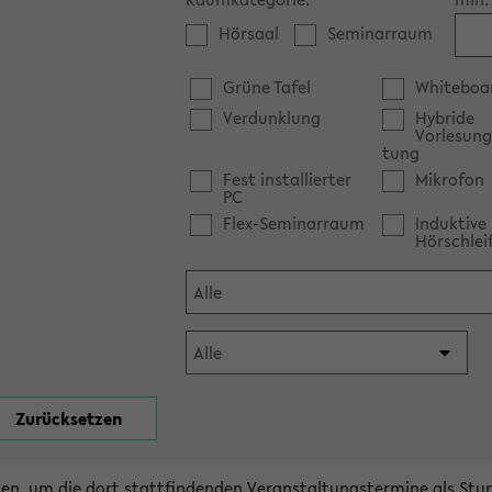
Hörsaal
Seminarraum
Grüne Tafel
Whiteboa
Verdunklung
Hybride
Vorlesung
tung
Fest installierter
Mikrofon
PC
Flex-Seminarraum
Induktive
Hörschlei
en, um die dort stattfindenden Veranstaltungstermine als Stu