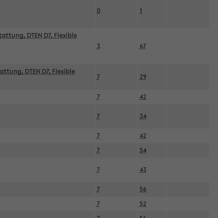
0
1
attung, DTEN D7, Flexible
3
67
attung, DTEN D7, Flexible
7
29
7
42
7
34
7
42
7
54
7
43
7
56
7
52