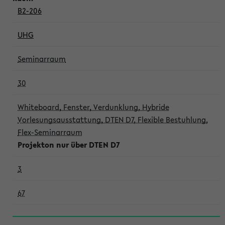
B2-206
UHG
Seminarraum
30
Whiteboard, Fenster, Verdunklung, Hybride
Vorlesungsausstattung, DTEN D7, Flexible Bestuhlung,
Flex-Seminarraum
Projekton nur über DTEN D7
3
67