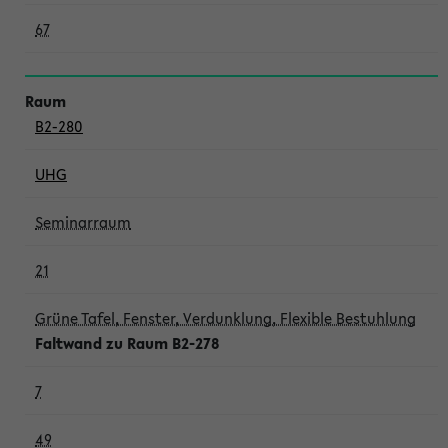
67
B2-280
UHG
Seminarraum
21
Grüne Tafel, Fenster, Verdunklung, Flexible Bestuhlung
Faltwand zu Raum B2-278
7
49