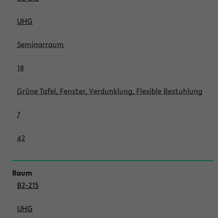
UHG
Seminarraum
18
Grüne Tafel, Fenster, Verdunklung, Flexible Bestuhlung
7
42
B2-215
UHG