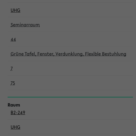
UHG
Seminarraum
44
Grüne Tafel, Fenster, Verdunklung, Flexible Bestuhlung
7
75
B2-249
UHG