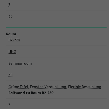
7
60
B2-278
UHG
Seminarraum
30
Grüne Tafel, Fenster, Verdunklung, Flexible Bestuhlung
Faltwand zu Raum B2-280
7