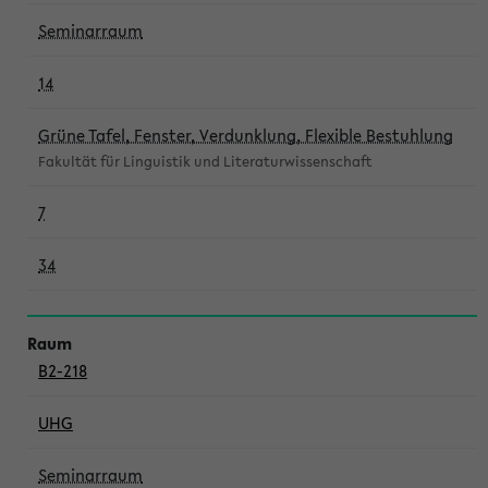
Seminarraum
14
Grüne Tafel, Fenster, Verdunklung, Flexible Bestuhlung
Fakultät für Linguistik und Literaturwissenschaft
7
34
B2-218
UHG
Seminarraum