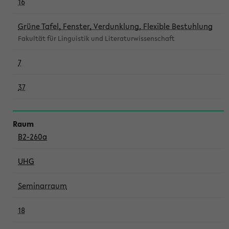
16
Grüne Tafel, Fenster, Verdunklung, Flexible Bestuhlung
Fakultät für Linguistik und Literaturwissenschaft
7
37
B2-260a
UHG
Seminarraum
18