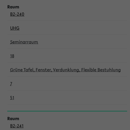
B2-240
UHG
Seminarraum
18
Grüne Tafel, Fenster, Verdunklung, Flexible Bestuhlung
7
51
B2-241