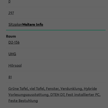
0
297
Sitzplan
Weitere Info
D2-136
UHG
Hörsaal
81
Grüne Tafel, viel Tafel, Fenster, Verdunklung, Hybride
Vorlesungsausstattung, DTEN D7, Fest installierter PC,
Feste Bestuhlung