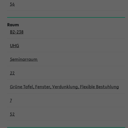
56
B2-238
UHG
Seminarraum
22
Grüne Tafel, Fenster, Verdunklung, Flexible Bestuhlung
7
52