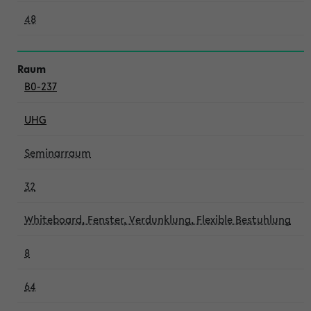
48
B0-237
UHG
Seminarraum
32
Whiteboard, Fenster, Verdunklung, Flexible Bestuhlung
8
64