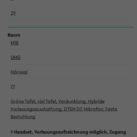
29
H10
UHG
Hörsaal
77
Grüne Tafel, viel Tafel, Verdunklung, Hybride
Vorlesungsausstattung, DTEN D7, Mikrofon, Feste
Bestuhlung
1 Headset, Vorlesungsaufzeichnung möglich, Zugang