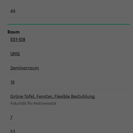
46
E01-108
UHG
Seminarraum
18
Grüne Tafel, Fenster, Flexible Bestuhlung
Fakultät für Mathematik
7
53