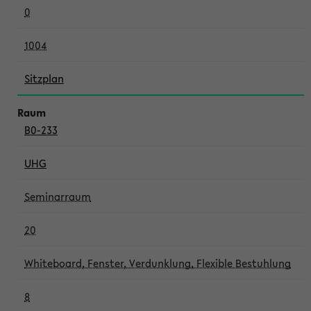
0
1004
Sitzplan
B0-233
UHG
Seminarraum
20
Whiteboard, Fenster, Verdunklung, Flexible Bestuhlung
8