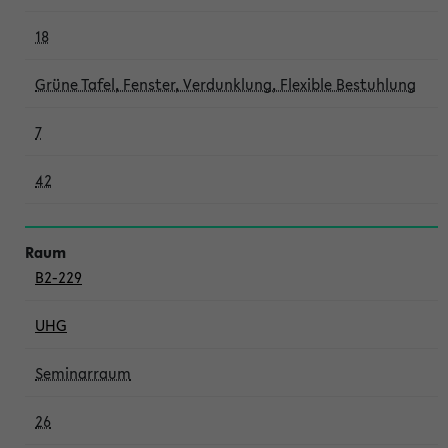
18
Grüne Tafel, Fenster, Verdunklung, Flexible Bestuhlung
7
42
B2-229
UHG
Seminarraum
26