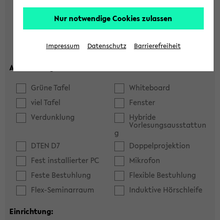
Hörsaal
Seminarraum
Nur notwendige Cookies zulassen
max. Plätze:
Impressum
Datenschutz
Barrierefreiheit
Ausstattung:
Grüne Tafel
Whiteboard
viel Tafel
Fenster
Verdunklung
Hybride
Vorlesungsausstattun
g
DTEN D7
Doppelprojektion
Fest installierter PC
Mikrofon
Feste Bestuhlung
Flexible Bestuhlung
Flex-Seminarraum
Induktive Hörschleife
Einrichtung: