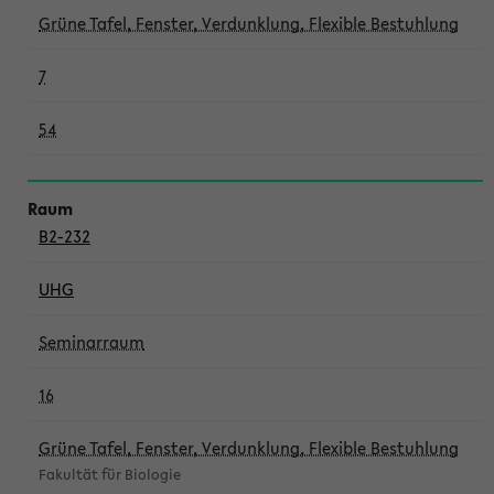
Grüne Tafel, Fenster, Verdunklung, Flexible Bestuhlung
7
54
B2-232
UHG
Seminarraum
16
Grüne Tafel, Fenster, Verdunklung, Flexible Bestuhlung
Fakultät für Biologie