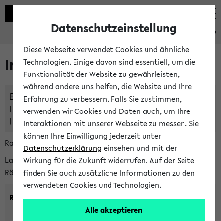
Datenschutzeinstellung
eKVV
Diese Webseite verwendet Cookies und ähnliche
Im eKVV verwaltete Räume
Technologien. Einige davon sind essentiell, um die
Funktionalität der Website zu gewährleisten,
während andere uns helfen, die Website und Ihre
Freie Räume und Veranstaltungsüberschneidungen
Erfahrung zu verbessern. Falls Sie zustimmen,
Raumüberschneidungen
verwenden wir Cookies und Daten auch, um Ihre
Hinweise der zentralen Raumvergabe
Interaktionen mit unserer Webseite zu messen. Sie
können Ihre Einwilligung jederzeit unter
Raumanfragen:
raumvergabe@uni-bielefeld.de
Datenschutzerklärung
einsehen und mit der
Lassen Sie sich alle Räume anzeigen oder suchen Sie nach
Wirkung für die Zukunft widerrufen. Auf der Seite
Räumen mit bestimmten Eigenschaften:
finden Sie auch zusätzliche Informationen zu den
verwendeten Cookies und Technologien.
Raumkriterien:
Alle akzeptieren
Raumkategorie:
min. Plätze: