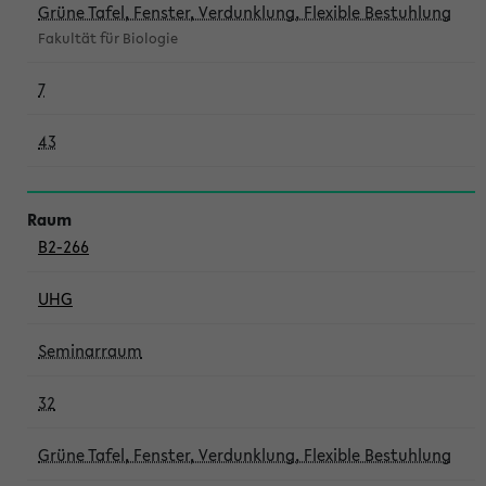
Grüne Tafel, Fenster, Verdunklung, Flexible Bestuhlung
Fakultät für Biologie
7
43
B2-266
UHG
Seminarraum
32
Grüne Tafel, Fenster, Verdunklung, Flexible Bestuhlung