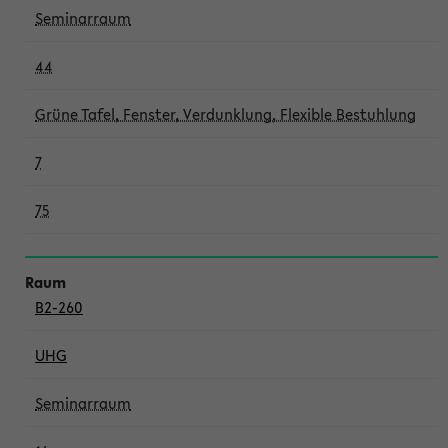
Seminarraum
44
Grüne Tafel, Fenster, Verdunklung, Flexible Bestuhlung
7
75
B2-260
UHG
Seminarraum