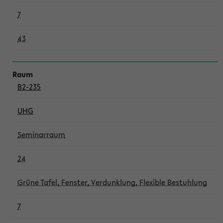
7
43
B2-235
UHG
Seminarraum
24
Grüne Tafel, Fenster, Verdunklung, Flexible Bestuhlung
7