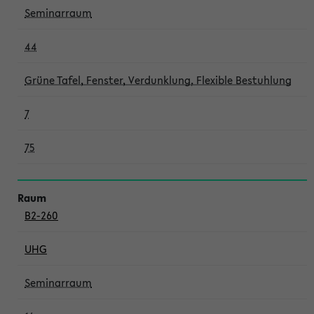
Seminarraum
44
Grüne Tafel, Fenster, Verdunklung, Flexible Bestuhlung
7
75
B2-260
UHG
Seminarraum