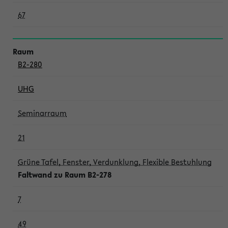
67
B2-280
UHG
Seminarraum
21
Grüne Tafel, Fenster, Verdunklung, Flexible Bestuhlung
Faltwand zu Raum B2-278
7
49