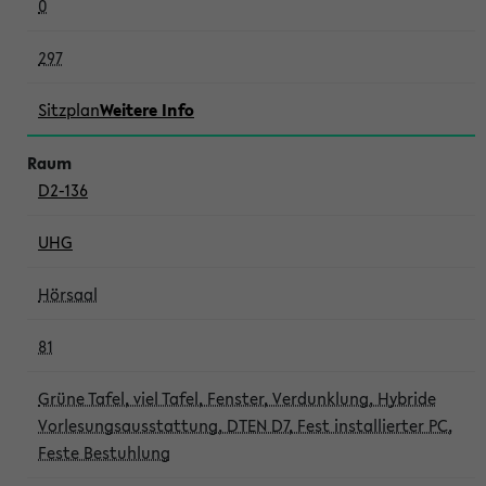
0
297
Sitzplan
Weitere Info
D2-136
UHG
Hörsaal
81
Grüne Tafel, viel Tafel, Fenster, Verdunklung, Hybride
Vorlesungsausstattung, DTEN D7, Fest installierter PC,
Feste Bestuhlung