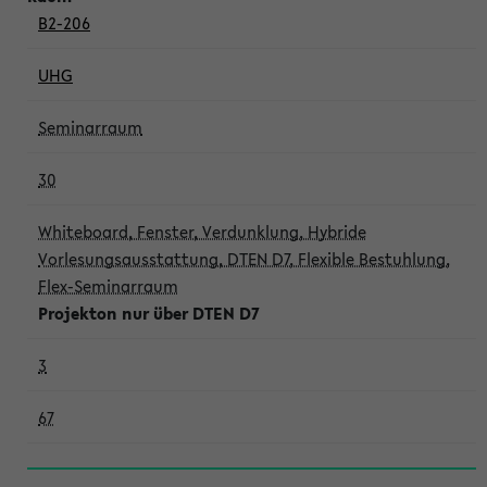
B2-206
UHG
Seminarraum
30
Whiteboard, Fenster, Verdunklung, Hybride
Vorlesungsausstattung, DTEN D7, Flexible Bestuhlung,
Flex-Seminarraum
Projekton nur über DTEN D7
3
67