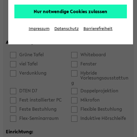
Hörsaal
Seminarraum
Nur notwendige Cookies zulassen
max. Plätze:
Impressum
Datenschutz
Barrierefreiheit
Ausstattung:
Grüne Tafel
Whiteboard
viel Tafel
Fenster
Verdunklung
Hybride
Vorlesungsausstattun
g
DTEN D7
Doppelprojektion
Fest installierter PC
Mikrofon
Feste Bestuhlung
Flexible Bestuhlung
Flex-Seminarraum
Induktive Hörschleife
Einrichtung: