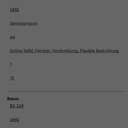
UHG
Seminarraum
44
Grüne Tafel, Fenster, Verdunklung, Flexible Bestuhlung
7
75
B2-249
UHG