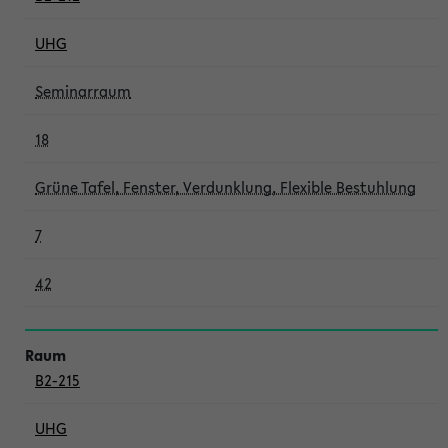
UHG
Seminarraum
18
Grüne Tafel, Fenster, Verdunklung, Flexible Bestuhlung
7
42
B2-215
UHG