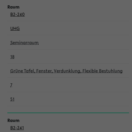
B2-240
UHG
Seminarraum
18
Grüne Tafel, Fenster, Verdunklung, Flexible Bestuhlung
7
51
B2-241