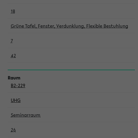
18
Grüne Tafel, Fenster, Verdunklung, Flexible Bestuhlung
7
42
B2-229
UHG
Seminarraum
26