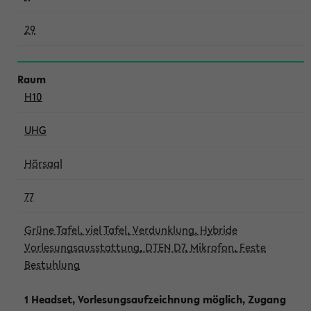
29
H10
UHG
Hörsaal
77
Grüne Tafel, viel Tafel, Verdunklung, Hybride
Vorlesungsausstattung, DTEN D7, Mikrofon, Feste
Bestuhlung
1 Headset, Vorlesungsaufzeichnung möglich, Zugang