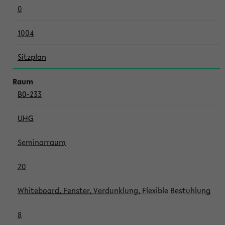
0
1004
Sitzplan
B0-233
UHG
Seminarraum
20
Whiteboard, Fenster, Verdunklung, Flexible Bestuhlung
8