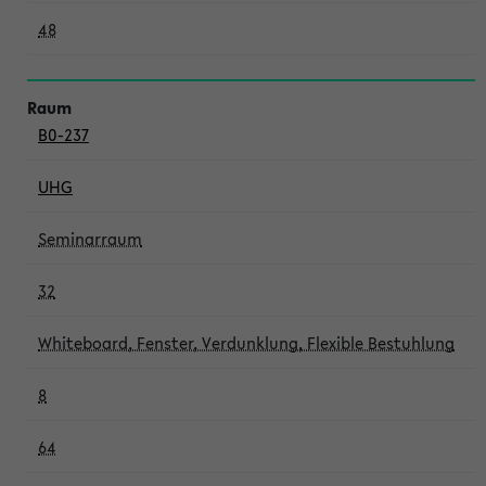
48
B0-237
UHG
Seminarraum
32
Whiteboard, Fenster, Verdunklung, Flexible Bestuhlung
8
64