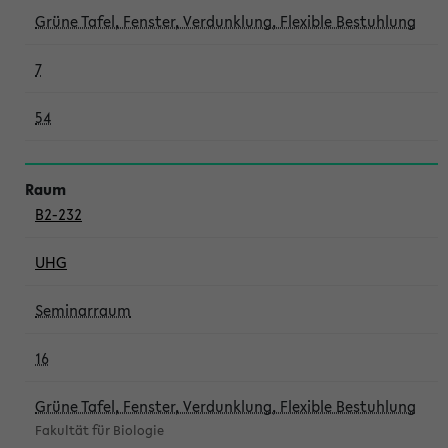
Grüne Tafel, Fenster, Verdunklung, Flexible Bestuhlung
7
54
B2-232
UHG
Seminarraum
16
Grüne Tafel, Fenster, Verdunklung, Flexible Bestuhlung
Fakultät für Biologie