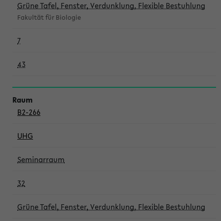
Grüne Tafel, Fenster, Verdunklung, Flexible Bestuhlung
Fakultät für Biologie
7
43
B2-266
UHG
Seminarraum
32
Grüne Tafel, Fenster, Verdunklung, Flexible Bestuhlung