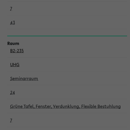
7
43
B2-235
UHG
Seminarraum
24
Grüne Tafel, Fenster, Verdunklung, Flexible Bestuhlung
7