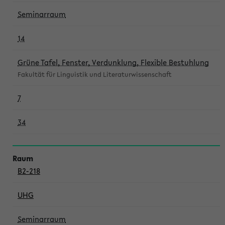
Seminarraum
14
Grüne Tafel, Fenster, Verdunklung, Flexible Bestuhlung
Fakultät für Linguistik und Literaturwissenschaft
7
34
B2-218
UHG
Seminarraum