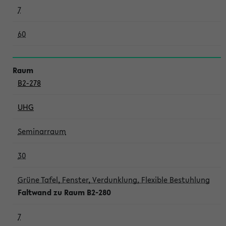
7
60
B2-278
UHG
Seminarraum
30
Grüne Tafel, Fenster, Verdunklung, Flexible Bestuhlung
Faltwand zu Raum B2-280
7