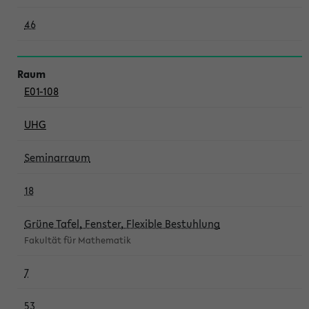
46
E01-108
UHG
Seminarraum
18
Grüne Tafel, Fenster, Flexible Bestuhlung
Fakultät für Mathematik
7
53