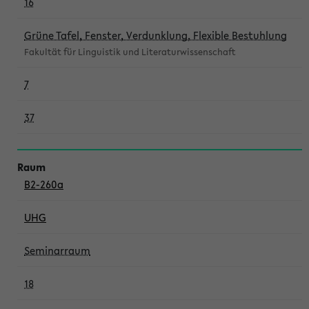
16
Grüne Tafel, Fenster, Verdunklung, Flexible Bestuhlung
Fakultät für Linguistik und Literaturwissenschaft
7
37
B2-260a
UHG
Seminarraum
18