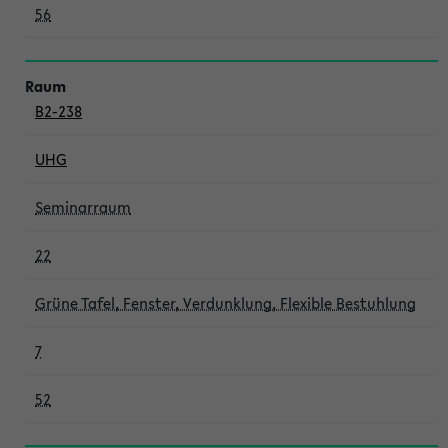
56
B2-238
UHG
Seminarraum
22
Grüne Tafel, Fenster, Verdunklung, Flexible Bestuhlung
7
52