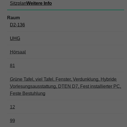
Sitzplan
Weitere Info
D2-136
UHG
Hörsaal
81
Grüne Tafel, viel Tafel, Fenster, Verdunklung, Hybride
Vorlesungsausstattung, DTEN D7, Fest installierter PC,
Feste Bestuhlung
12
99