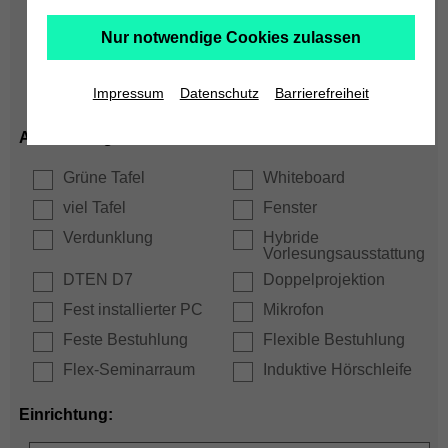
Hörsaal
Seminarraum
Nur notwendige Cookies zulassen
max. Plätze:
Impressum
Datenschutz
Barrierefreiheit
Ausstattung:
Grüne Tafel
Whiteboard
viel Tafel
Fenster
Verdunklung
Hybride
Vorlesungsausstattung
DTEN D7
Doppelprojektion
Fest installierter PC
Mikrofon
Feste Bestuhlung
Flexible Bestuhlung
Flex-Seminarraum
Induktive Hörschleife
Einrichtung: