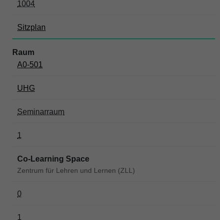
1004
Sitzplan
A0-501
UHG
Seminarraum
1
Co-Learning Space
Zentrum für Lehren und Lernen (ZLL)
0
1