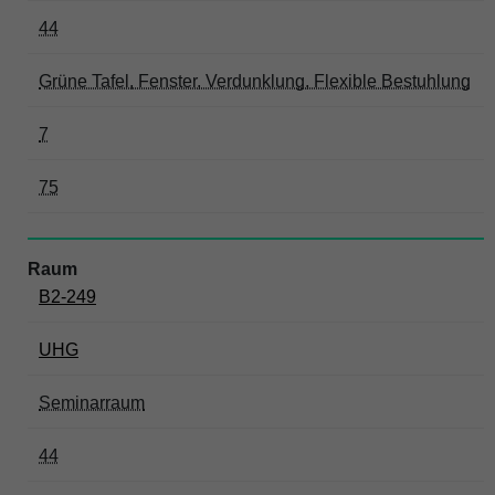
44
Grüne Tafel, Fenster, Verdunklung, Flexible Bestuhlung
7
75
B2-249
UHG
Seminarraum
44