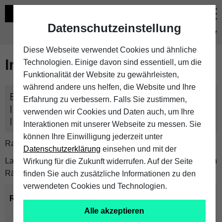
Datenschutzeinstellung
eKVV
Diese Webseite verwendet Cookies und ähnliche
Im eKVV verwaltete Räume
Technologien. Einige davon sind essentiell, um die
Funktionalität der Website zu gewährleisten,
während andere uns helfen, die Website und Ihre
Freie Räume und Veranstaltungsüberschneidungen
Erfahrung zu verbessern. Falls Sie zustimmen,
Raumüberschneidungen
verwenden wir Cookies und Daten auch, um Ihre
Hinweise der zentralen Raumvergabe
Interaktionen mit unserer Webseite zu messen. Sie
können Ihre Einwilligung jederzeit unter
Raumanfragen:
raumvergabe@uni-bielefeld.de
Datenschutzerklärung
einsehen und mit der
Lassen Sie sich alle Räume anzeigen oder suchen Sie nach
Wirkung für die Zukunft widerrufen. Auf der Seite
Räumen mit bestimmten Eigenschaften:
finden Sie auch zusätzliche Informationen zu den
verwendeten Cookies und Technologien.
Raumkriterien:
Alle akzeptieren
Raumkategorie:
min. Plätze: