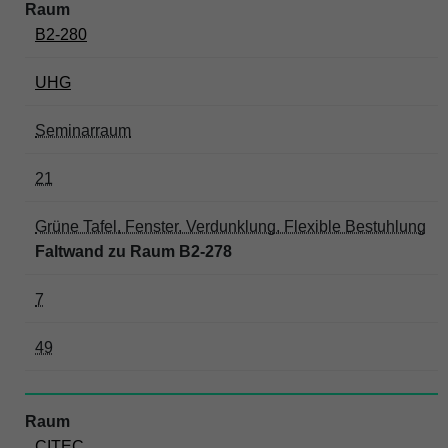
B2-280
UHG
Seminarraum
21
Grüne Tafel, Fenster, Verdunklung, Flexible Bestuhlung
Faltwand zu Raum B2-278
7
49
CITEC