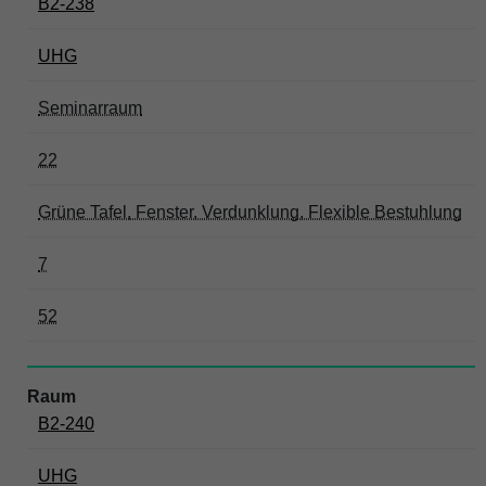
B2-238
UHG
Seminarraum
22
Grüne Tafel, Fenster, Verdunklung, Flexible Bestuhlung
7
52
B2-240
UHG