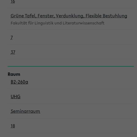
16
Grüne Tafel, Fenster, Verdunklung, Flexible Bestuhlung
Fakultät für Linguistik und Literaturwissenschaft
7
37
B2-260a
UHG
Seminarraum
18