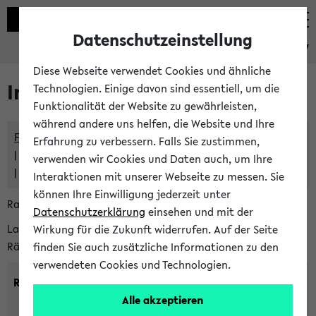
Datenschutzeinstellung
eKVV
Diese Webseite verwendet Cookies und ähnliche
Im eKVV verwaltete Räume
Technologien. Einige davon sind essentiell, um die
Funktionalität der Website zu gewährleisten,
während andere uns helfen, die Website und Ihre
Freie Räume und Veranstaltungsüberschneidungen
Erfahrung zu verbessern. Falls Sie zustimmen,
Raumüberschneidungen
verwenden wir Cookies und Daten auch, um Ihre
Hinweise der zentralen Raumvergabe
Interaktionen mit unserer Webseite zu messen. Sie
können Ihre Einwilligung jederzeit unter
Raumanfragen:
raumvergabe@uni-bielefeld.de
Datenschutzerklärung
einsehen und mit der
Lassen Sie sich alle Räume anzeigen oder suchen Sie nach
Wirkung für die Zukunft widerrufen. Auf der Seite
Räumen mit bestimmten Eigenschaften:
finden Sie auch zusätzliche Informationen zu den
verwendeten Cookies und Technologien.
Raumkriterien:
Alle akzeptieren
Raumkategorie:
min. Plätze: