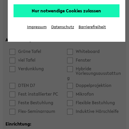
Hörsaal
Seminarraum
Nur notwendige Cookies zulassen
max. Plätze:
Impressum
Datenschutz
Barrierefreiheit
Ausstattung:
Grüne Tafel
Whiteboard
viel Tafel
Fenster
Verdunklung
Hybride
Vorlesungsausstattun
g
DTEN D7
Doppelprojektion
Fest installierter PC
Mikrofon
Feste Bestuhlung
Flexible Bestuhlung
Flex-Seminarraum
Induktive Hörschleife
Einrichtung: