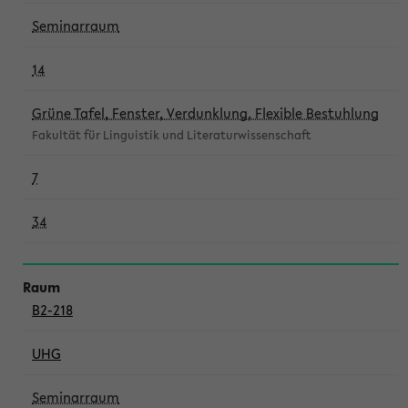
Seminarraum
14
Grüne Tafel, Fenster, Verdunklung, Flexible Bestuhlung
Fakultät für Linguistik und Literaturwissenschaft
7
34
B2-218
UHG
Seminarraum