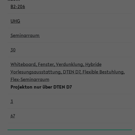
B2-206
UHG
Seminarraum
30
Whiteboard, Fenster, Verdunklung, Hybride
Vorlesungsausstattung, DTEN D7, Flexible Bestuhlung,
Flex-Seminarraum
Projekton nur über DTEN D7
3
67