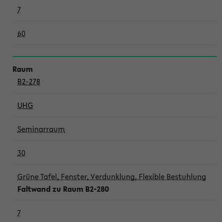
7
60
B2-278
UHG
Seminarraum
30
Grüne Tafel, Fenster, Verdunklung, Flexible Bestuhlung
Faltwand zu Raum B2-280
7