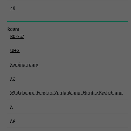
48
B0-237
UHG
Seminarraum
32
Whiteboard, Fenster, Verdunklung, Flexible Bestuhlung
8
64