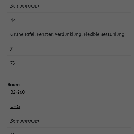
Seminarraum
44
Grüne Tafel, Fenster, Verdunklung, Flexible Bestuhlung
7
75
B2-260
UHG
Seminarraum