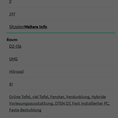
0
297
Sitzplan
Weitere Info
D2-136
UHG
Hörsaal
81
Grüne Tafel, viel Tafel, Fenster, Verdunklung, Hybride
Vorlesungsausstattung, DTEN D7, Fest installierter PC,
Feste Bestuhlung