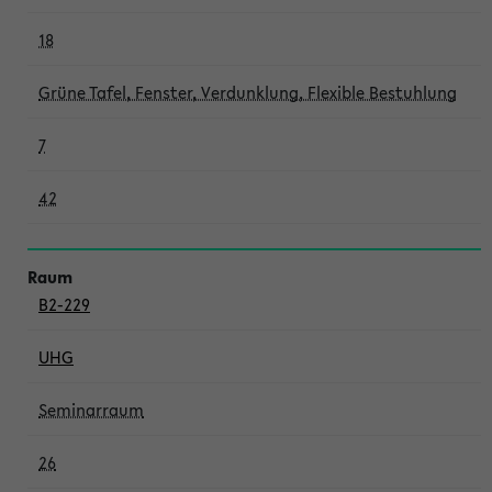
18
Grüne Tafel, Fenster, Verdunklung, Flexible Bestuhlung
7
42
B2-229
UHG
Seminarraum
26