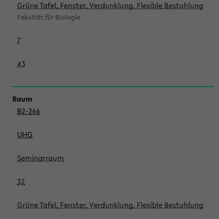
Grüne Tafel, Fenster, Verdunklung, Flexible Bestuhlung
Fakultät für Biologie
7
43
B2-266
UHG
Seminarraum
32
Grüne Tafel, Fenster, Verdunklung, Flexible Bestuhlung