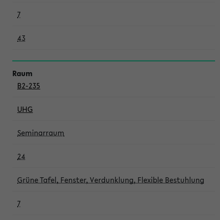
7
43
B2-235
UHG
Seminarraum
24
Grüne Tafel, Fenster, Verdunklung, Flexible Bestuhlung
7