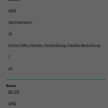
UHG
Seminarraum
18
Grüne Tafel, Fenster, Verdunklung, Flexible Bestuhlung
7
42
B2-215
UHG