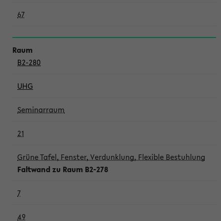
67
B2-280
UHG
Seminarraum
21
Grüne Tafel, Fenster, Verdunklung, Flexible Bestuhlung
Faltwand zu Raum B2-278
7
49