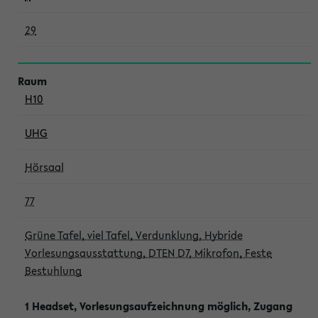
29
H10
UHG
Hörsaal
77
Grüne Tafel, viel Tafel, Verdunklung, Hybride
Vorlesungsausstattung, DTEN D7, Mikrofon, Feste
Bestuhlung
1 Headset, Vorlesungsaufzeichnung möglich, Zugang