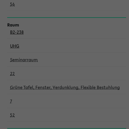
56
B2-238
UHG
Seminarraum
22
Grüne Tafel, Fenster, Verdunklung, Flexible Bestuhlung
7
52