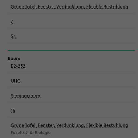
Grüne Tafel, Fenster, Verdunklung, Flexible Bestuhlung
7
54
B2-232
UHG
Seminarraum
16
Grüne Tafel, Fenster, Verdunklung, Flexible Bestuhlung
Fakultät für Biologie