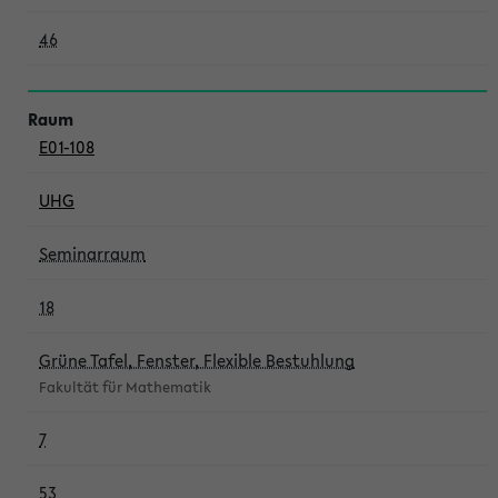
46
E01-108
UHG
Seminarraum
18
Grüne Tafel, Fenster, Flexible Bestuhlung
Fakultät für Mathematik
7
53