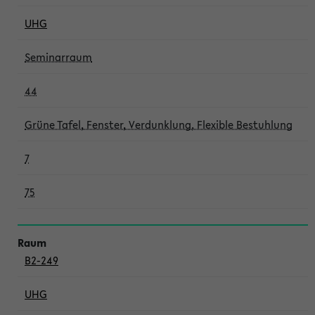
UHG
Seminarraum
44
Grüne Tafel, Fenster, Verdunklung, Flexible Bestuhlung
7
75
B2-249
UHG