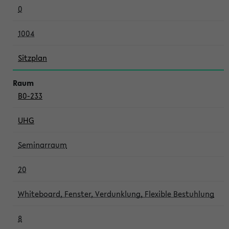
0
1004
Sitzplan
B0-233
UHG
Seminarraum
20
Whiteboard, Fenster, Verdunklung, Flexible Bestuhlung
8