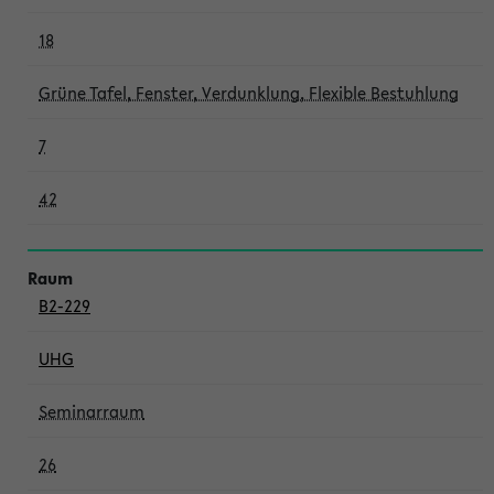
18
Grüne Tafel, Fenster, Verdunklung, Flexible Bestuhlung
7
42
B2-229
UHG
Seminarraum
26