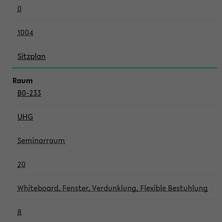
0
1004
Sitzplan
B0-233
UHG
Seminarraum
20
Whiteboard, Fenster, Verdunklung, Flexible Bestuhlung
8