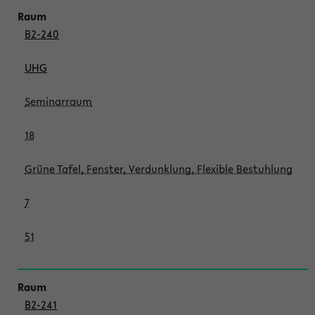
B2-240
UHG
Seminarraum
18
Grüne Tafel, Fenster, Verdunklung, Flexible Bestuhlung
7
51
B2-241