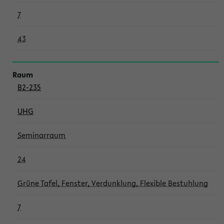
7
43
B2-235
UHG
Seminarraum
24
Grüne Tafel, Fenster, Verdunklung, Flexible Bestuhlung
7