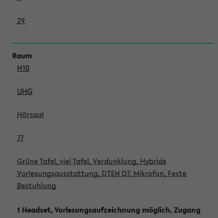
29
H10
UHG
Hörsaal
77
Grüne Tafel, viel Tafel, Verdunklung, Hybride
Vorlesungsausstattung, DTEN D7, Mikrofon, Feste
Bestuhlung
1 Headset, Vorlesungsaufzeichnung möglich, Zugang