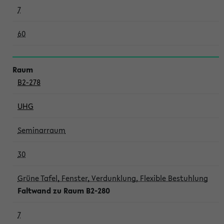
7
60
B2-278
UHG
Seminarraum
30
Grüne Tafel, Fenster, Verdunklung, Flexible Bestuhlung
Faltwand zu Raum B2-280
7