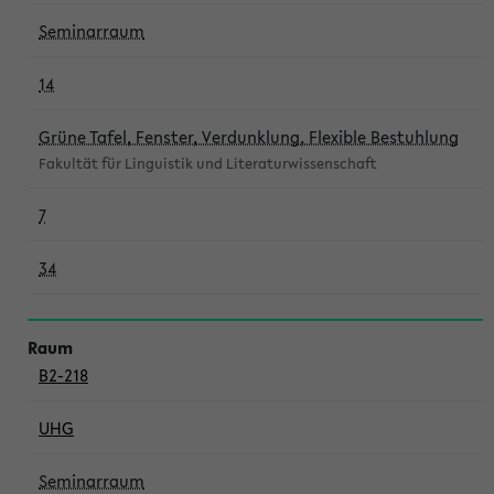
Seminarraum
14
Grüne Tafel, Fenster, Verdunklung, Flexible Bestuhlung
Fakultät für Linguistik und Literaturwissenschaft
7
34
B2-218
UHG
Seminarraum