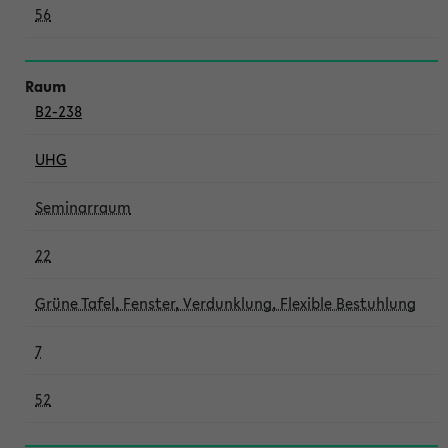
56
B2-238
UHG
Seminarraum
22
Grüne Tafel, Fenster, Verdunklung, Flexible Bestuhlung
7
52