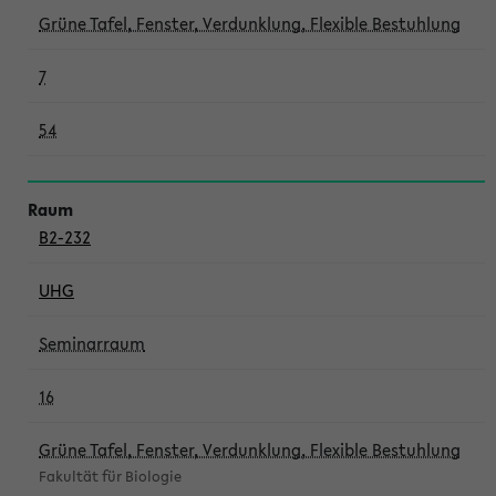
Grüne Tafel, Fenster, Verdunklung, Flexible Bestuhlung
7
54
B2-232
UHG
Seminarraum
16
Grüne Tafel, Fenster, Verdunklung, Flexible Bestuhlung
Fakultät für Biologie