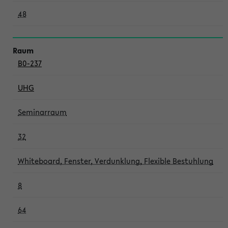
48
B0-237
UHG
Seminarraum
32
Whiteboard, Fenster, Verdunklung, Flexible Bestuhlung
8
64