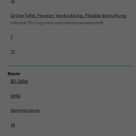
16
Grüne Tafel, Fenster, Verdunklung, Flexible Bestuhlung
Fakultät für Linguistik und Literaturwissenschaft
7
37
B2-260a
UHG
Seminarraum
18