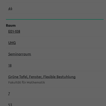
46
E01-108
UHG
Seminarraum
18
Grüne Tafel, Fenster, Flexible Bestuhlung
Fakultät für Mathematik
7
53