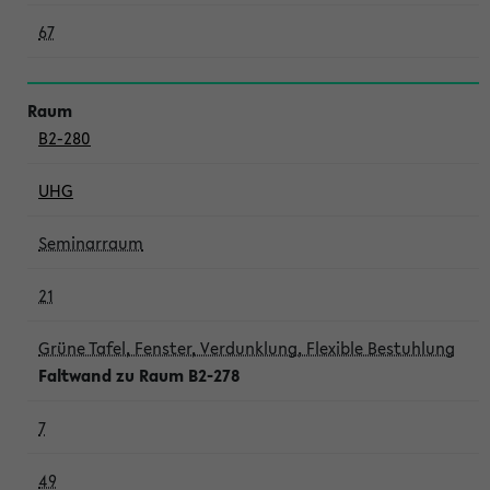
67
B2-280
UHG
Seminarraum
21
Grüne Tafel, Fenster, Verdunklung, Flexible Bestuhlung
Faltwand zu Raum B2-278
7
49