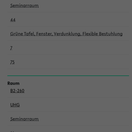
Seminarraum
44
Grüne Tafel, Fenster, Verdunklung, Flexible Bestuhlung
7
75
B2-260
UHG
Seminarraum