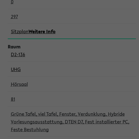
0
297
Sitzplan
Weitere Info
D2-136
UHG
Hörsaal
81
Grüne Tafel, viel Tafel, Fenster, Verdunklung, Hybride
Vorlesungsausstattung, DTEN D7, Fest installierter PC,
Feste Bestuhlung