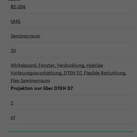
B2-206
UHG
Seminarraum
30
Whiteboard, Fenster, Verdunklung, Hybride
Vorlesungsausstattung, DTEN D7, Flexible Bestuhlung,
Flex-Seminarraum
Projekton nur über DTEN D7
3
67