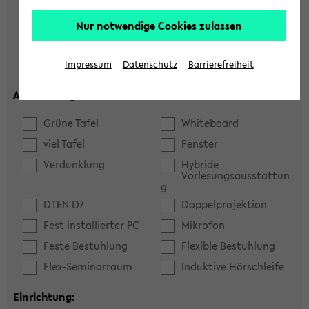
Hörsaal
Seminarraum
Nur notwendige Cookies zulassen
max. Plätze:
Impressum
Datenschutz
Barrierefreiheit
Ausstattung:
Grüne Tafel
Whiteboard
viel Tafel
Fenster
Verdunklung
Hybride
Vorlesungsausstattun
g
DTEN D7
Doppelprojektion
Fest installierter PC
Mikrofon
Feste Bestuhlung
Flexible Bestuhlung
Flex-Seminarraum
Induktive Hörschleife
Einrichtung: