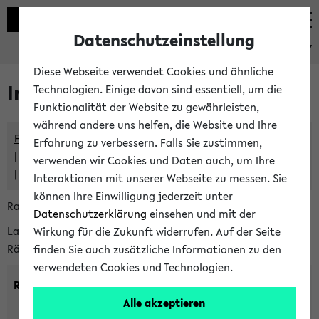
Datenschutzeinstellung
eKVV
Diese Webseite verwendet Cookies und ähnliche
Im eKVV verwaltete Räume
Technologien. Einige davon sind essentiell, um die
Funktionalität der Website zu gewährleisten,
während andere uns helfen, die Website und Ihre
Freie Räume und Veranstaltungsüberschneidungen
Erfahrung zu verbessern. Falls Sie zustimmen,
Raumüberschneidungen
verwenden wir Cookies und Daten auch, um Ihre
Hinweise der zentralen Raumvergabe
Interaktionen mit unserer Webseite zu messen. Sie
können Ihre Einwilligung jederzeit unter
Raumanfragen:
raumvergabe@uni-bielefeld.de
Datenschutzerklärung
einsehen und mit der
Lassen Sie sich alle Räume anzeigen oder suchen Sie nach
Wirkung für die Zukunft widerrufen. Auf der Seite
Räumen mit bestimmten Eigenschaften:
finden Sie auch zusätzliche Informationen zu den
verwendeten Cookies und Technologien.
Raumkriterien:
Alle akzeptieren
Raumkategorie:
min. Plätze: