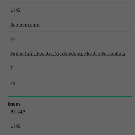
UHG
Seminarraum
44
Grüne Tafel, Fenster, Verdunklung, Flexible Bestuhlung
7
75
B2-249
UHG