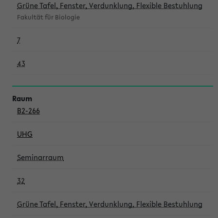
Grüne Tafel, Fenster, Verdunklung, Flexible Bestuhlung
Fakultät für Biologie
7
43
B2-266
UHG
Seminarraum
32
Grüne Tafel, Fenster, Verdunklung, Flexible Bestuhlung