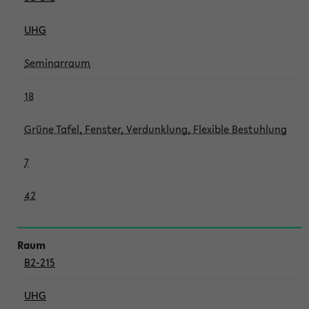
UHG
Seminarraum
18
Grüne Tafel, Fenster, Verdunklung, Flexible Bestuhlung
7
42
B2-215
UHG