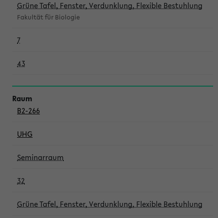
Grüne Tafel, Fenster, Verdunklung, Flexible Bestuhlung
Fakultät für Biologie
7
43
B2-266
UHG
Seminarraum
32
Grüne Tafel, Fenster, Verdunklung, Flexible Bestuhlung