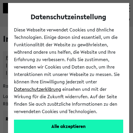
Datenschutzeinstellung
eKVV
Diese Webseite verwendet Cookies und ähnliche
Im eKVV verwaltete Räume
Technologien. Einige davon sind essentiell, um die
Funktionalität der Website zu gewährleisten,
während andere uns helfen, die Website und Ihre
Freie Räume und Veranstaltungsüberschneidungen
Erfahrung zu verbessern. Falls Sie zustimmen,
Raumüberschneidungen
verwenden wir Cookies und Daten auch, um Ihre
Hinweise der zentralen Raumvergabe
Interaktionen mit unserer Webseite zu messen. Sie
können Ihre Einwilligung jederzeit unter
Raumanfragen:
raumvergabe@uni-bielefeld.de
Datenschutzerklärung
einsehen und mit der
Lassen Sie sich alle Räume anzeigen oder suchen Sie nach
Wirkung für die Zukunft widerrufen. Auf der Seite
Räumen mit bestimmten Eigenschaften:
finden Sie auch zusätzliche Informationen zu den
verwendeten Cookies und Technologien.
Raumkriterien:
Alle akzeptieren
Raumkategorie:
min. Plätze: