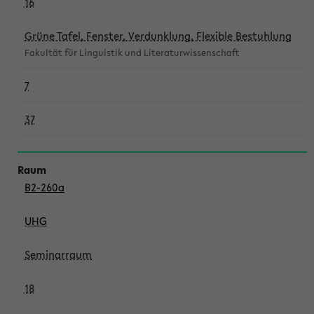
16
Grüne Tafel, Fenster, Verdunklung, Flexible Bestuhlung
Fakultät für Linguistik und Literaturwissenschaft
7
37
B2-260a
UHG
Seminarraum
18