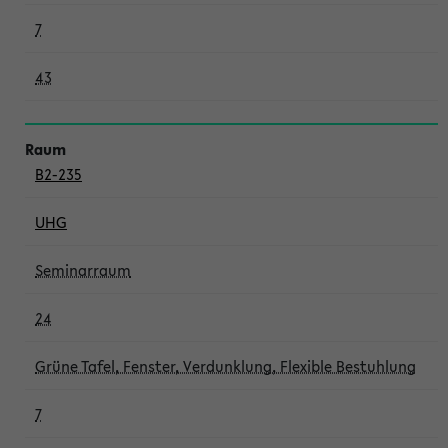
7
43
B2-235
UHG
Seminarraum
24
Grüne Tafel, Fenster, Verdunklung, Flexible Bestuhlung
7