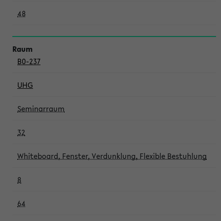
48
B0-237
UHG
Seminarraum
32
Whiteboard, Fenster, Verdunklung, Flexible Bestuhlung
8
64