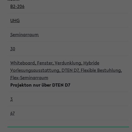
B2-206
UHG
Seminarraum
30
Whiteboard, Fenster, Verdunklung, Hybride
Vorlesungsausstattung, DTEN D7, Flexible Bestuhlung,
Flex-Seminarraum
Projekton nur über DTEN D7
3
67