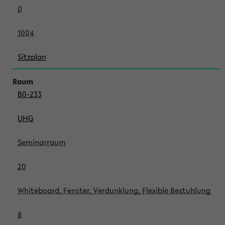
0
1004
Sitzplan
B0-233
UHG
Seminarraum
20
Whiteboard, Fenster, Verdunklung, Flexible Bestuhlung
8