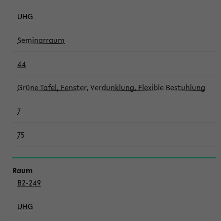
UHG
Seminarraum
44
Grüne Tafel, Fenster, Verdunklung, Flexible Bestuhlung
7
75
B2-249
UHG