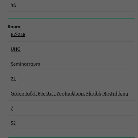
56
B2-238
UHG
Seminarraum
22
Grüne Tafel, Fenster, Verdunklung, Flexible Bestuhlung
7
52