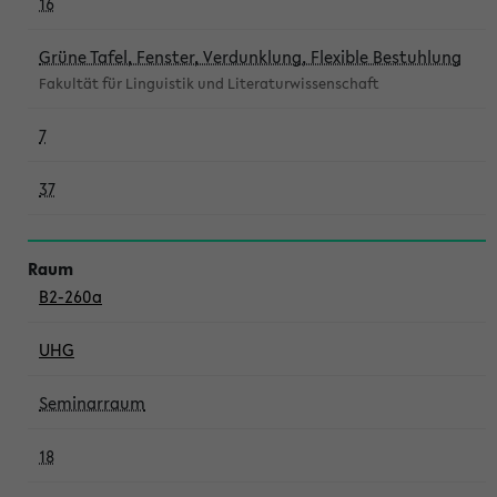
16
Grüne Tafel, Fenster, Verdunklung, Flexible Bestuhlung
Fakultät für Linguistik und Literaturwissenschaft
7
37
B2-260a
UHG
Seminarraum
18