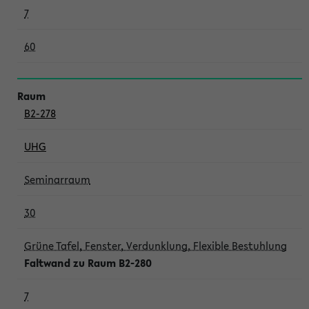
7
60
B2-278
UHG
Seminarraum
30
Grüne Tafel, Fenster, Verdunklung, Flexible Bestuhlung
Faltwand zu Raum B2-280
7