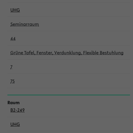
UHG
Seminarraum
44
Grüne Tafel, Fenster, Verdunklung, Flexible Bestuhlung
7
75
B2-249
UHG