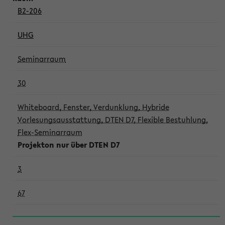
B2-206
UHG
Seminarraum
30
Whiteboard, Fenster, Verdunklung, Hybride
Vorlesungsausstattung, DTEN D7, Flexible Bestuhlung,
Flex-Seminarraum
Projekton nur über DTEN D7
3
67