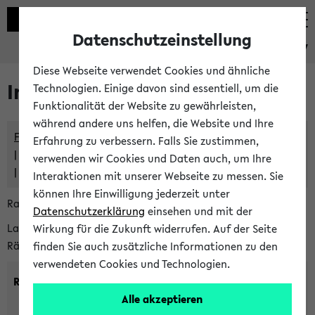
Datenschutzeinstellung
eKVV
Diese Webseite verwendet Cookies und ähnliche
Im eKVV verwaltete Räume
Technologien. Einige davon sind essentiell, um die
Funktionalität der Website zu gewährleisten,
während andere uns helfen, die Website und Ihre
Freie Räume und Veranstaltungsüberschneidungen
Erfahrung zu verbessern. Falls Sie zustimmen,
Raumüberschneidungen
verwenden wir Cookies und Daten auch, um Ihre
Hinweise der zentralen Raumvergabe
Interaktionen mit unserer Webseite zu messen. Sie
können Ihre Einwilligung jederzeit unter
Raumanfragen:
raumvergabe@uni-bielefeld.de
Datenschutzerklärung
einsehen und mit der
Lassen Sie sich alle Räume anzeigen oder suchen Sie nach
Wirkung für die Zukunft widerrufen. Auf der Seite
Räumen mit bestimmten Eigenschaften:
finden Sie auch zusätzliche Informationen zu den
verwendeten Cookies und Technologien.
Raumkriterien:
Alle akzeptieren
Raumkategorie:
min. Plätze: