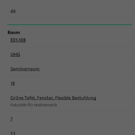
46
E01-108
UHG
Seminarraum
18
Grüne Tafel, Fenster, Flexible Bestuhlung
Fakultät für Mathematik
7
53