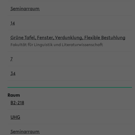
Seminarraum
14
Grüne Tafel, Fenster, Verdunklung, Flexible Bestuhlung
Fakultät für Linguistik und Literaturwissenschaft
7
34
B2-218
UHG
Seminarraum