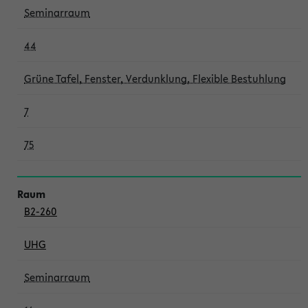
Seminarraum
44
Grüne Tafel, Fenster, Verdunklung, Flexible Bestuhlung
7
75
B2-260
UHG
Seminarraum