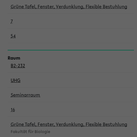
Grüne Tafel, Fenster, Verdunklung, Flexible Bestuhlung
7
54
B2-232
UHG
Seminarraum
16
Grüne Tafel, Fenster, Verdunklung, Flexible Bestuhlung
Fakultät für Biologie