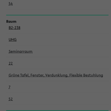
56
B2-238
UHG
Seminarraum
22
Grüne Tafel, Fenster, Verdunklung, Flexible Bestuhlung
7
52