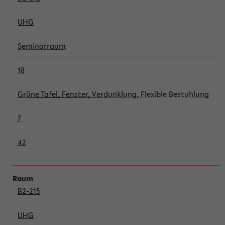
UHG
Seminarraum
18
Grüne Tafel, Fenster, Verdunklung, Flexible Bestuhlung
7
42
B2-215
UHG