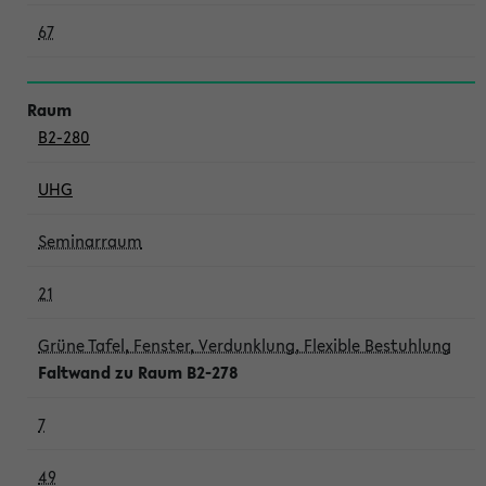
67
B2-280
UHG
Seminarraum
21
Grüne Tafel, Fenster, Verdunklung, Flexible Bestuhlung
Faltwand zu Raum B2-278
7
49