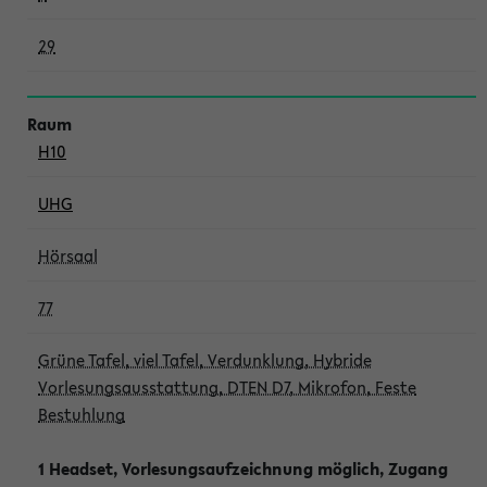
29
H10
UHG
Hörsaal
77
Grüne Tafel, viel Tafel, Verdunklung, Hybride
Vorlesungsausstattung, DTEN D7, Mikrofon, Feste
Bestuhlung
1 Headset, Vorlesungsaufzeichnung möglich, Zugang