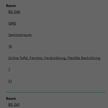
B2-240
UHG
Seminarraum
18
Grüne Tafel, Fenster, Verdunklung, Flexible Bestuhlung
7
51
B2-241