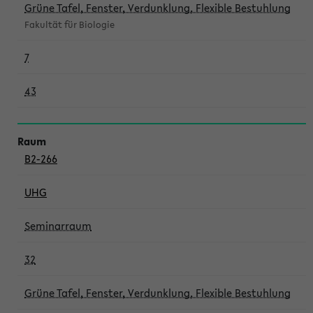
Grüne Tafel, Fenster, Verdunklung, Flexible Bestuhlung
Fakultät für Biologie
7
43
B2-266
UHG
Seminarraum
32
Grüne Tafel, Fenster, Verdunklung, Flexible Bestuhlung