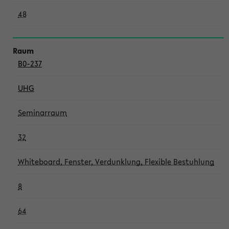
48
B0-237
UHG
Seminarraum
32
Whiteboard, Fenster, Verdunklung, Flexible Bestuhlung
8
64