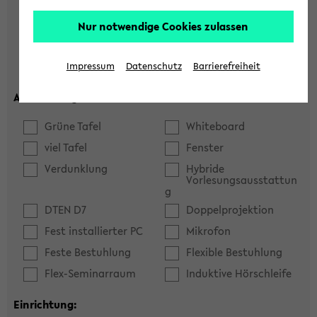
Hörsaal
Seminarraum
Nur notwendige Cookies zulassen
max. Plätze:
Impressum
Datenschutz
Barrierefreiheit
Ausstattung:
Grüne Tafel
Whiteboard
viel Tafel
Fenster
Verdunklung
Hybride
Vorlesungsausstattun
g
DTEN D7
Doppelprojektion
Fest installierter PC
Mikrofon
Feste Bestuhlung
Flexible Bestuhlung
Flex-Seminarraum
Induktive Hörschleife
Einrichtung: