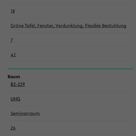
18
Grüne Tafel, Fenster, Verdunklung, Flexible Bestuhlung
7
42
B2-229
UHG
Seminarraum
26