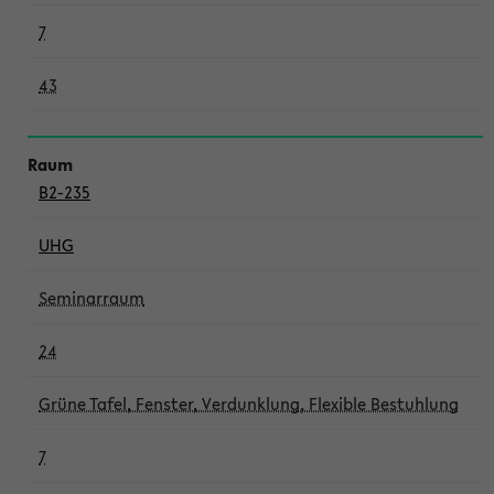
7
43
B2-235
UHG
Seminarraum
24
Grüne Tafel, Fenster, Verdunklung, Flexible Bestuhlung
7