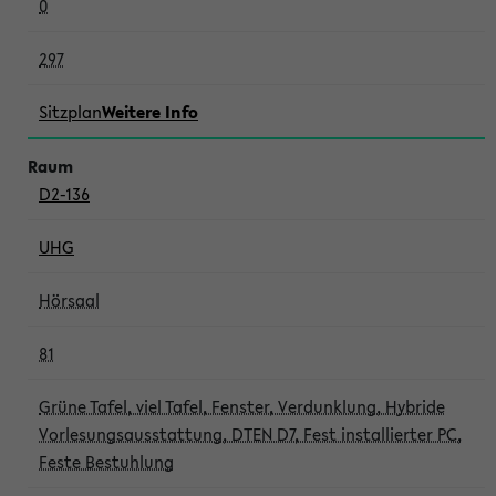
0
297
Sitzplan
Weitere Info
D2-136
UHG
Hörsaal
81
Grüne Tafel, viel Tafel, Fenster, Verdunklung, Hybride
Vorlesungsausstattung, DTEN D7, Fest installierter PC,
Feste Bestuhlung