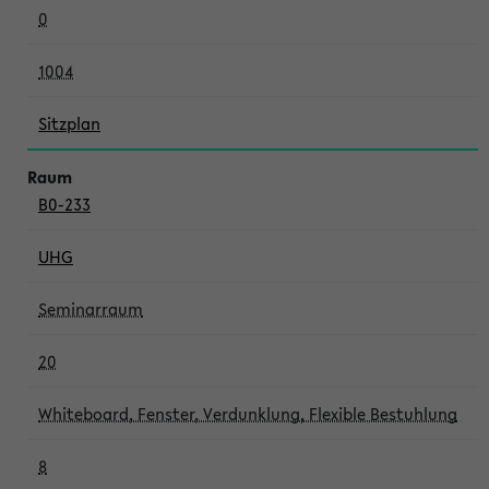
0
1004
Sitzplan
B0-233
UHG
Seminarraum
20
Whiteboard, Fenster, Verdunklung, Flexible Bestuhlung
8