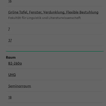
16
Grüne Tafel, Fenster, Verdunklung, Flexible Bestuhlung
Fakultät für Linguistik und Literaturwissenschaft
7
37
B2-260a
UHG
Seminarraum
18