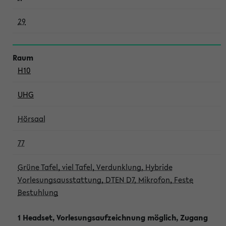
29
H10
UHG
Hörsaal
77
Grüne Tafel, viel Tafel, Verdunklung, Hybride
Vorlesungsausstattung, DTEN D7, Mikrofon, Feste
Bestuhlung
1 Headset, Vorlesungsaufzeichnung möglich, Zugang