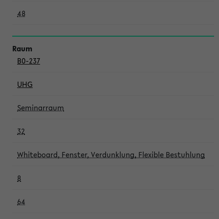
48
B0-237
UHG
Seminarraum
32
Whiteboard, Fenster, Verdunklung, Flexible Bestuhlung
8
64