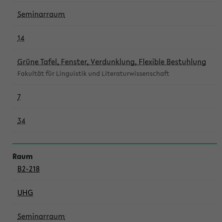
Seminarraum
14
Grüne Tafel, Fenster, Verdunklung, Flexible Bestuhlung
Fakultät für Linguistik und Literaturwissenschaft
7
34
B2-218
UHG
Seminarraum