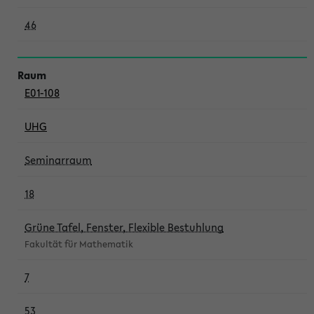
46
E01-108
UHG
Seminarraum
18
Grüne Tafel, Fenster, Flexible Bestuhlung
Fakultät für Mathematik
7
53