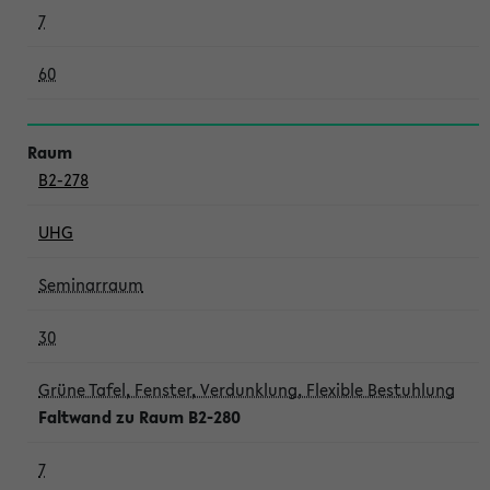
7
60
B2-278
UHG
Seminarraum
30
Grüne Tafel, Fenster, Verdunklung, Flexible Bestuhlung
Faltwand zu Raum B2-280
7