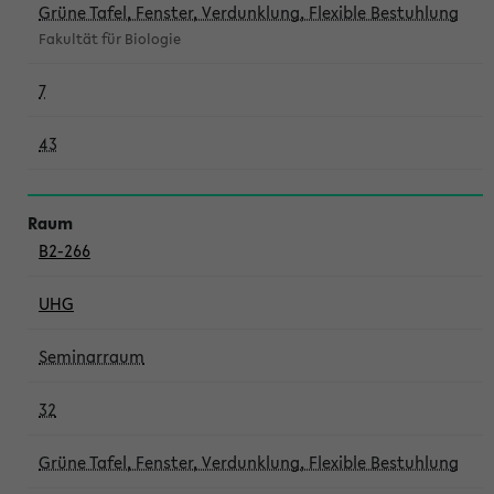
Grüne Tafel, Fenster, Verdunklung, Flexible Bestuhlung
Fakultät für Biologie
7
43
B2-266
UHG
Seminarraum
32
Grüne Tafel, Fenster, Verdunklung, Flexible Bestuhlung