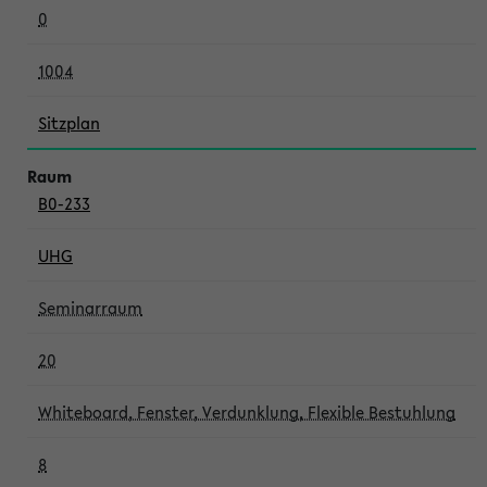
0
1004
Sitzplan
B0-233
UHG
Seminarraum
20
Whiteboard, Fenster, Verdunklung, Flexible Bestuhlung
8