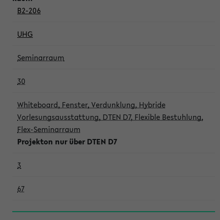
B2-206
UHG
Seminarraum
30
Whiteboard, Fenster, Verdunklung, Hybride
Vorlesungsausstattung, DTEN D7, Flexible Bestuhlung,
Flex-Seminarraum
Projekton nur über DTEN D7
3
67