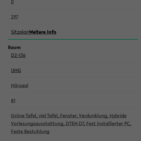
0
297
Sitzplan
Weitere Info
D2-136
UHG
Hörsaal
81
Grüne Tafel, viel Tafel, Fenster, Verdunklung, Hybride
Vorlesungsausstattung, DTEN D7, Fest installierter PC,
Feste Bestuhlung