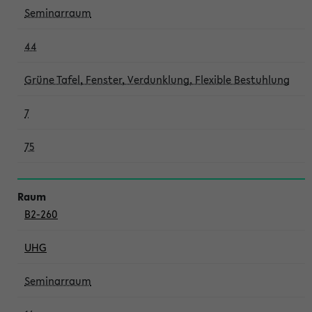
Seminarraum
44
Grüne Tafel, Fenster, Verdunklung, Flexible Bestuhlung
7
75
B2-260
UHG
Seminarraum