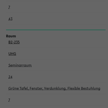
7
43
B2-235
UHG
Seminarraum
24
Grüne Tafel, Fenster, Verdunklung, Flexible Bestuhlung
7