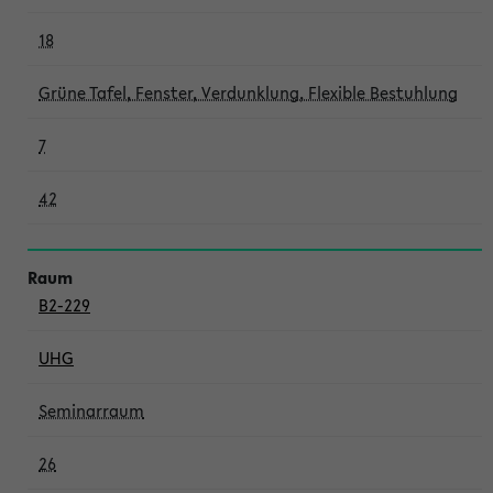
18
Grüne Tafel, Fenster, Verdunklung, Flexible Bestuhlung
7
42
B2-229
UHG
Seminarraum
26