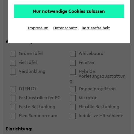
Hörsaal
Seminarraum
Nur notwendige Cookies zulassen
max. Plätze:
Impressum
Datenschutz
Barrierefreiheit
Ausstattung:
Grüne Tafel
Whiteboard
viel Tafel
Fenster
Verdunklung
Hybride
Vorlesungsausstattun
g
DTEN D7
Doppelprojektion
Fest installierter PC
Mikrofon
Feste Bestuhlung
Flexible Bestuhlung
Flex-Seminarraum
Induktive Hörschleife
Einrichtung: