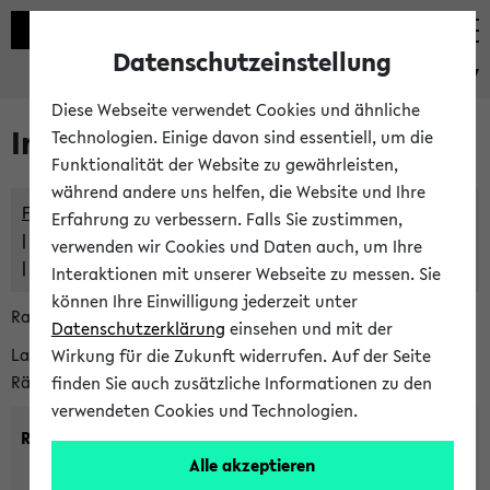
Datenschutzeinstellung
eKVV
Diese Webseite verwendet Cookies und ähnliche
Im eKVV verwaltete Räume
Technologien. Einige davon sind essentiell, um die
Funktionalität der Website zu gewährleisten,
während andere uns helfen, die Website und Ihre
Freie Räume und Veranstaltungsüberschneidungen
Erfahrung zu verbessern. Falls Sie zustimmen,
Raumüberschneidungen
verwenden wir Cookies und Daten auch, um Ihre
Hinweise der zentralen Raumvergabe
Interaktionen mit unserer Webseite zu messen. Sie
können Ihre Einwilligung jederzeit unter
Raumanfragen:
raumvergabe@uni-bielefeld.de
Datenschutzerklärung
einsehen und mit der
Lassen Sie sich alle Räume anzeigen oder suchen Sie nach
Wirkung für die Zukunft widerrufen. Auf der Seite
Räumen mit bestimmten Eigenschaften:
finden Sie auch zusätzliche Informationen zu den
verwendeten Cookies und Technologien.
Raumkriterien:
Alle akzeptieren
Raumkategorie:
min. Plätze: