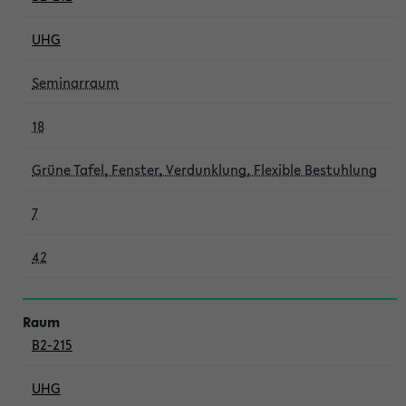
UHG
Seminarraum
18
Grüne Tafel, Fenster, Verdunklung, Flexible Bestuhlung
7
42
B2-215
UHG