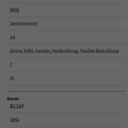
UHG
Seminarraum
44
Grüne Tafel, Fenster, Verdunklung, Flexible Bestuhlung
7
75
B2-249
UHG