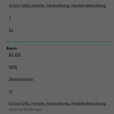
Grüne Tafel, Fenster, Verdunklung, Flexible Bestuhlung
7
54
B2-232
UHG
Seminarraum
16
Grüne Tafel, Fenster, Verdunklung, Flexible Bestuhlung
Fakultät für Biologie