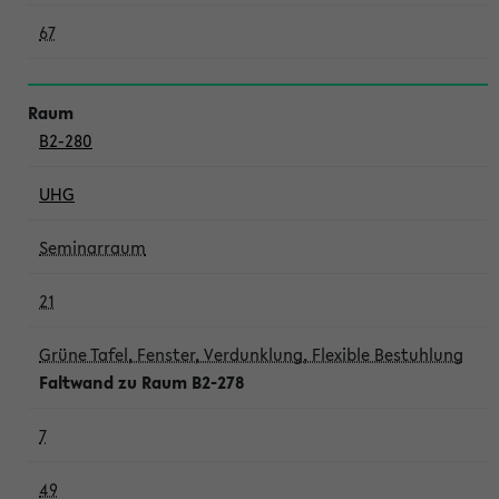
67
B2-280
UHG
Seminarraum
21
Grüne Tafel, Fenster, Verdunklung, Flexible Bestuhlung
Faltwand zu Raum B2-278
7
49