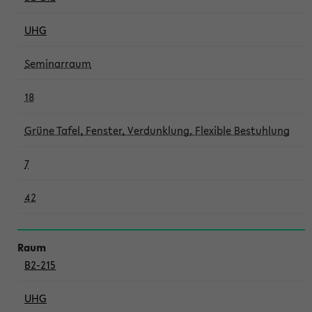
UHG
Seminarraum
18
Grüne Tafel, Fenster, Verdunklung, Flexible Bestuhlung
7
42
B2-215
UHG