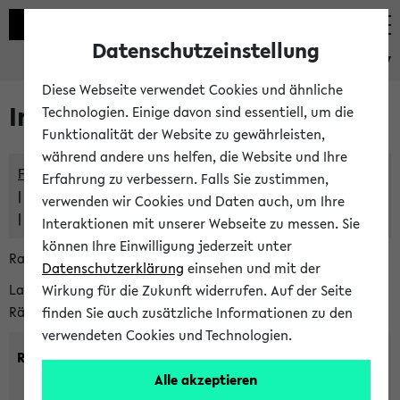
Datenschutzeinstellung
eKVV
Diese Webseite verwendet Cookies und ähnliche
Im eKVV verwaltete Räume
Technologien. Einige davon sind essentiell, um die
Funktionalität der Website zu gewährleisten,
während andere uns helfen, die Website und Ihre
Freie Räume und Veranstaltungsüberschneidungen
Erfahrung zu verbessern. Falls Sie zustimmen,
Raumüberschneidungen
verwenden wir Cookies und Daten auch, um Ihre
Hinweise der zentralen Raumvergabe
Interaktionen mit unserer Webseite zu messen. Sie
können Ihre Einwilligung jederzeit unter
Raumanfragen:
raumvergabe@uni-bielefeld.de
Datenschutzerklärung
einsehen und mit der
Lassen Sie sich alle Räume anzeigen oder suchen Sie nach
Wirkung für die Zukunft widerrufen. Auf der Seite
Räumen mit bestimmten Eigenschaften:
finden Sie auch zusätzliche Informationen zu den
verwendeten Cookies und Technologien.
Raumkriterien:
Alle akzeptieren
Raumkategorie:
min. Plätze: