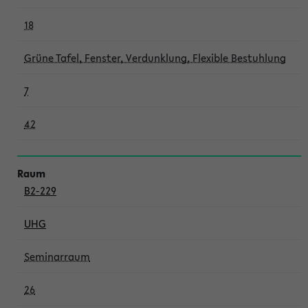
18
Grüne Tafel, Fenster, Verdunklung, Flexible Bestuhlung
7
42
B2-229
UHG
Seminarraum
26