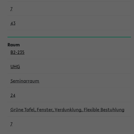
7
43
B2-235
UHG
Seminarraum
24
Grüne Tafel, Fenster, Verdunklung, Flexible Bestuhlung
7