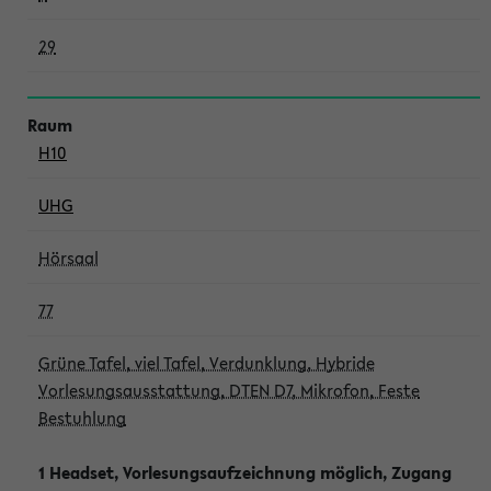
29
H10
UHG
Hörsaal
77
Grüne Tafel, viel Tafel, Verdunklung, Hybride
Vorlesungsausstattung, DTEN D7, Mikrofon, Feste
Bestuhlung
1 Headset, Vorlesungsaufzeichnung möglich, Zugang