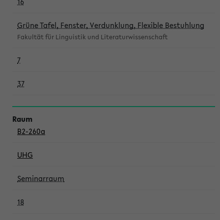
16
Grüne Tafel, Fenster, Verdunklung, Flexible Bestuhlung
Fakultät für Linguistik und Literaturwissenschaft
7
37
B2-260a
UHG
Seminarraum
18