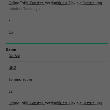
Grüne Tafel, Fenster, Verdunklung, Flexible Bestuhlung
Fakultät für Biologie
7
43
B2-266
UHG
Seminarraum
32
Grüne Tafel, Fenster, Verdunklung, Flexible Bestuhlung