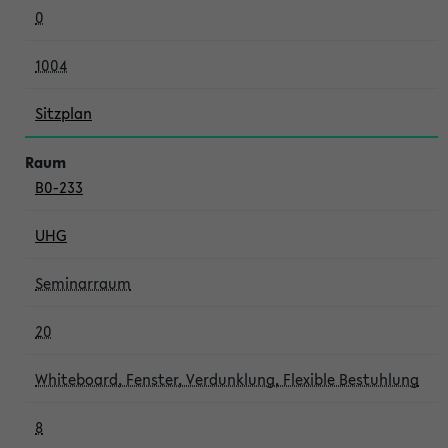
0
1004
Sitzplan
B0-233
UHG
Seminarraum
20
Whiteboard, Fenster, Verdunklung, Flexible Bestuhlung
8