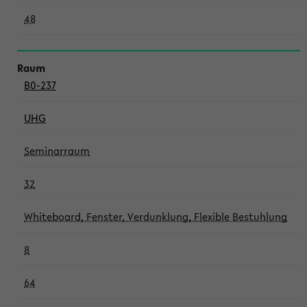
48
B0-237
UHG
Seminarraum
32
Whiteboard, Fenster, Verdunklung, Flexible Bestuhlung
8
64