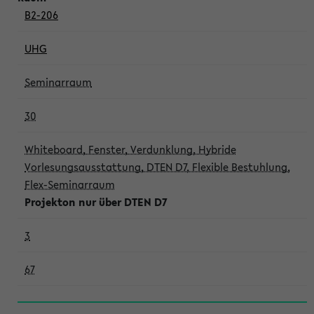
B2-206
UHG
Seminarraum
30
Whiteboard, Fenster, Verdunklung, Hybride
Vorlesungsausstattung, DTEN D7, Flexible Bestuhlung,
Flex-Seminarraum
Projekton nur über DTEN D7
3
67