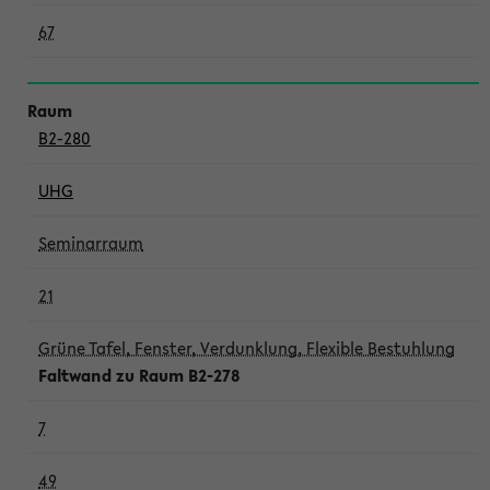
67
B2-280
UHG
Seminarraum
21
Grüne Tafel, Fenster, Verdunklung, Flexible Bestuhlung
Faltwand zu Raum B2-278
7
49