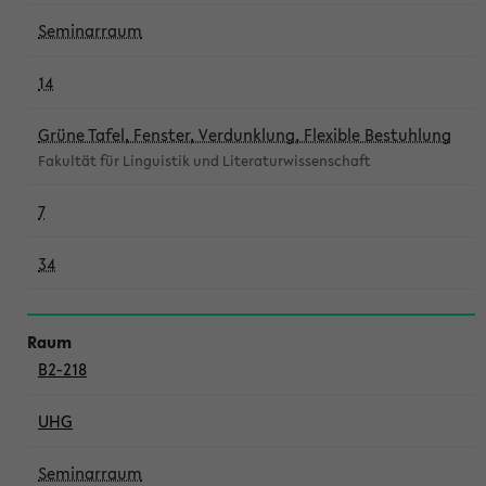
Seminarraum
14
Grüne Tafel, Fenster, Verdunklung, Flexible Bestuhlung
Fakultät für Linguistik und Literaturwissenschaft
7
34
B2-218
UHG
Seminarraum