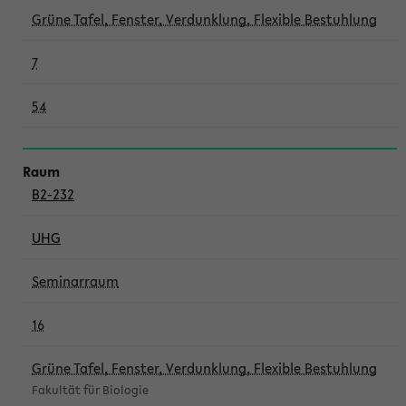
Grüne Tafel, Fenster, Verdunklung, Flexible Bestuhlung
7
54
B2-232
UHG
Seminarraum
16
Grüne Tafel, Fenster, Verdunklung, Flexible Bestuhlung
Fakultät für Biologie