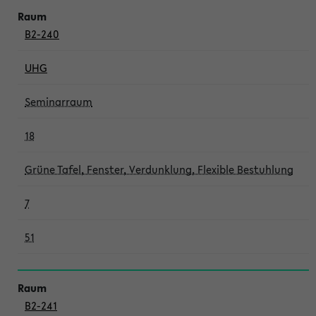
B2-240
UHG
Seminarraum
18
Grüne Tafel, Fenster, Verdunklung, Flexible Bestuhlung
7
51
B2-241