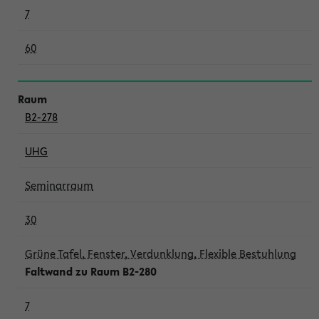
7
60
B2-278
UHG
Seminarraum
30
Grüne Tafel, Fenster, Verdunklung, Flexible Bestuhlung
Faltwand zu Raum B2-280
7