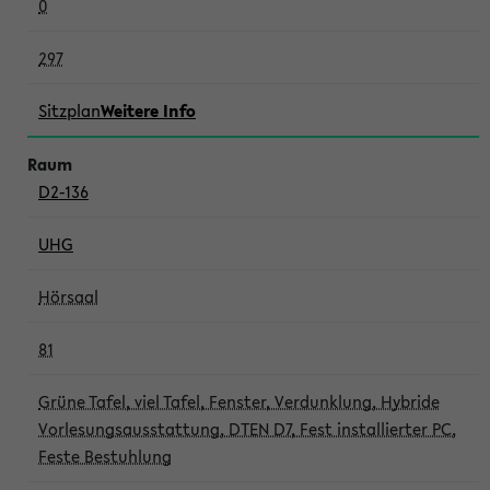
0
297
Sitzplan
Weitere Info
D2-136
UHG
Hörsaal
81
Grüne Tafel, viel Tafel, Fenster, Verdunklung, Hybride
Vorlesungsausstattung, DTEN D7, Fest installierter PC,
Feste Bestuhlung