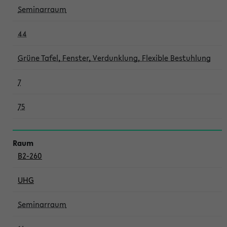
Seminarraum
44
Grüne Tafel, Fenster, Verdunklung, Flexible Bestuhlung
7
75
B2-260
UHG
Seminarraum