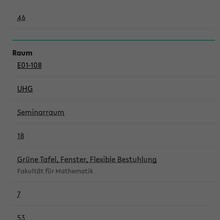
46
E01-108
UHG
Seminarraum
18
Grüne Tafel, Fenster, Flexible Bestuhlung
Fakultät für Mathematik
7
53