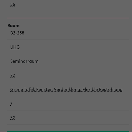
56
B2-238
UHG
Seminarraum
22
Grüne Tafel, Fenster, Verdunklung, Flexible Bestuhlung
7
52