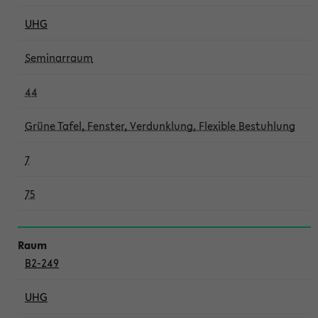
UHG
Seminarraum
44
Grüne Tafel, Fenster, Verdunklung, Flexible Bestuhlung
7
75
B2-249
UHG