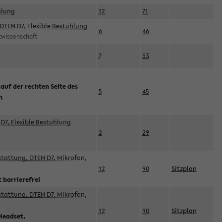
hlung
12
71
DTEN D7, Flexible Bestuhlung
6
46
rtwissenschaft
7
53
 auf der rechten Seite des
5
45
n
D7, Flexible Bestuhlung
2
29
sstattung, DTEN D7, Mikrofon,
12
90
Sitzplan
 barrierefrei
sstattung, DTEN D7, Mikrofon,
12
90
Sitzplan
Headset,