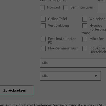
Hörsaal
Seminarraum
Grüne Tafel
Whiteboa
Verdunklung
Hybride
Vorlesung
tung
Fest installierter
Mikrofon
PC
Flex-Seminarraum
Induktive
Hörschlei
en, um die dort stattfindenden Veranstaltungstermine als Stu