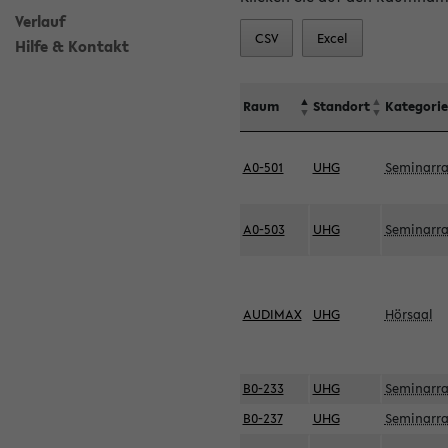
Verlauf
CSV
Excel
Hilfe & Kontakt
Raum
Standort
Kategorie
A0-501
UHG
Seminarr
A0-503
UHG
Seminarr
AUDIMAX
UHG
Hörsaal
B0-233
UHG
Seminarr
B0-237
UHG
Seminarr