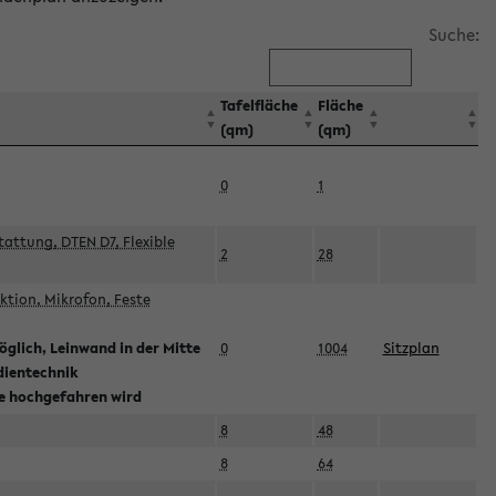
Suche:
Tafelfläche
Fläche
(qm)
(qm)
0
1
attung, DTEN D7, Flexible
2
28
tion, Mikrofon, Feste
glich, Leinwand in der Mitte
0
1004
Sitzplan
dientechnik
ie hochgefahren wird
8
48
8
64