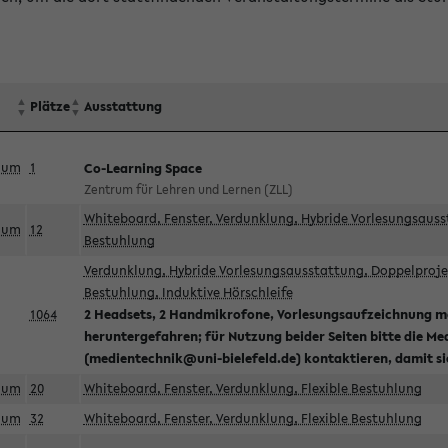
Plätze
Ausstattung
aum
1
Co-Learning Space
Zentrum für Lehren und Lernen (ZLL)
Whiteboard, Fenster, Verdunklung, Hybride Vorlesungsausst
aum
12
Bestuhlung
Verdunklung, Hybride Vorlesungsausstattung, Doppelprojek
Bestuhlung, Induktive Hörschleife
1064
2 Headsets, 2 Handmikrofone, Vorlesungsaufzeichnung mö
heruntergefahren; für Nutzung beider Seiten bitte die Me
(medientechnik@uni-bielefeld.de) kontaktieren, damit s
aum
20
Whiteboard, Fenster, Verdunklung, Flexible Bestuhlung
aum
32
Whiteboard, Fenster, Verdunklung, Flexible Bestuhlung