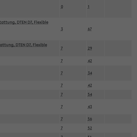
0
1
attung, DTEN D7, Flexible
3
67
attung, DTEN D7, Flexible
7
29
7
42
7
34
7
42
7
54
7
43
7
56
7
52