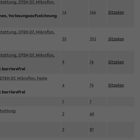
sstattung, DTEN D7, Mikrofon,
14
166
Sitzplan
nnen, Vorlesungsaufzeichnung
sstattung, DTEN D7, Mikrofon,
35
352
Sitzplan
sstattung, DTEN D7, Mikrofon,
9
76
Sitzplan
 barrierefrei
DTEN D7, Mikrofon, Feste
4
76
Sitzplan
 barrierefrei
1
1
stuhlung
3
60
3
87