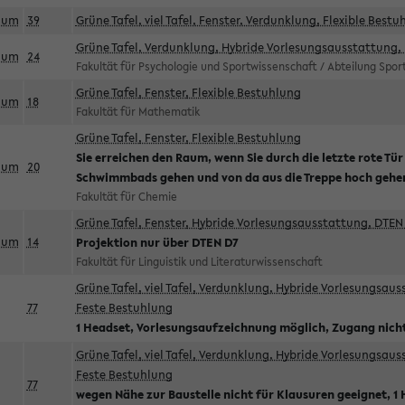
aum
39
Grüne Tafel, viel Tafel, Fenster, Verdunklung, Flexible Bestu
Grüne Tafel, Verdunklung, Hybride Vorlesungsausstattung, 
aum
24
Fakultät für Psychologie und Sportwissenschaft / Abteilung Spo
Grüne Tafel, Fenster, Flexible Bestuhlung
aum
18
Fakultät für Mathematik
Grüne Tafel, Fenster, Flexible Bestuhlung
Sie erreichen den Raum, wenn Sie durch die letzte rote Tür
aum
20
Schwimmbads gehen und von da aus die Treppe hoch gehe
Fakultät für Chemie
Grüne Tafel, Fenster, Hybride Vorlesungsausstattung, DTEN 
aum
14
Projektion nur über DTEN D7
Fakultät für Linguistik und Literaturwissenschaft
Grüne Tafel, viel Tafel, Verdunklung, Hybride Vorlesungsau
77
Feste Bestuhlung
1 Headset, Vorlesungsaufzeichnung möglich, Zugang nicht
Grüne Tafel, viel Tafel, Verdunklung, Hybride Vorlesungsau
Feste Bestuhlung
77
wegen Nähe zur Baustelle nicht für Klausuren geeignet, 1 