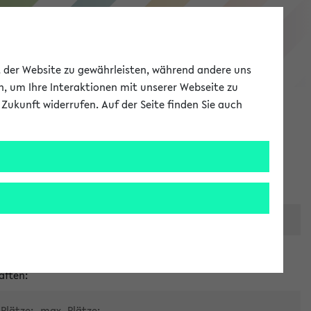
eKVV
ät der Website zu gewährleisten, während andere uns
h, um Ihre Interaktionen mit unserer Webseite zu
Zukunft widerrufen. Auf der Seite finden Sie auch
Meine Uni
EN
ANMELDEN
er zentralen Raumvergabe
aften:
Plätze:
max. Plätze: