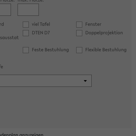
rd
viel Tafel
Fenster
DTEN D7
Doppelprojektion
sausstat
Feste Bestuhlung
Flexible Bestuhlung
fe
ndenplan anzuzeigen.