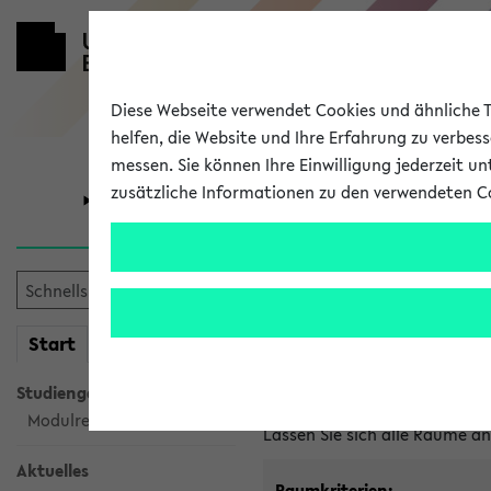
Diese Webseite verwendet Cookies und ähnliche Te
helfen, die Website und Ihre Erfahrung zu verbes
messen. Sie können Ihre Einwilligung jederzeit u
zusätzliche Informationen zu den verwendeten C
Universität
Forschung
Im eKVV ver
mein
Start
eKVV
Freie Räume und Veranstal
Studiengangsauswahl
Raumanfragen:
raumvergabe@
Modulrecherche
Lassen Sie sich alle Räume 
Aktuelles
Raumkriterien: