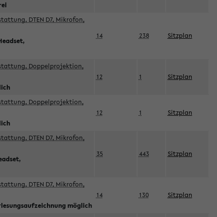
rei
sstattung, DTEN D7, Mikrofon,
14
238
Sitzplan
Headset,
sstattung, Doppelprojektion,
12
1
Sitzplan
lich
sstattung, Doppelprojektion,
12
1
Sitzplan
lich
sstattung, DTEN D7, Mikrofon,
35
443
Sitzplan
eadset,
sstattung, DTEN D7, Mikrofon,
14
130
Sitzplan
orlesungsaufzeichnung möglich