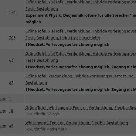
Grüne Tafel, viel Tafel, Verdunklung, Hybride Vorlesungsau
Feste Bestuhlung
132
Experiment Physik, Decjenmikrofone für alle Sprecher*i
möglich
Grüne Tafel, viel Tafel, Verdunklung, Hybride Vorlesungsau
308
Feste Bestuhlung, Induktive Hörschleife
1 Headset, Vorlesungsaufzeichnung möglich
Grüne Tafel, viel Tafel, Verdunklung, Hybride Vorlesungsau
63
Feste Bestuhlung
1 Headset, Vorlesungsaufzeichnung möglich, Zugang nicht
Grüne Tafel, Verdunklung, Hybride Vorlesungsausstattung, 
63
Bestuhlung
1 Headset, Vorlesungsaufzeichnung möglich, Zugang nicht
aum
1
Grüne Tafel, Whiteboard, Fenster, Verdunklung, Flexible Be
aum
18
Fakultät für Biologie
Whiteboard, Fenster, Verdunklung, Flexible Bestuhlung
aum
45
Fakultät für Mathematik