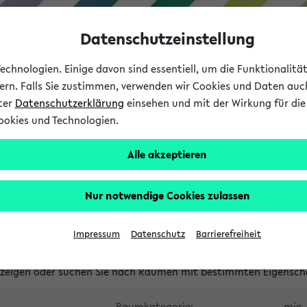
Datenschutzeinstellung
chnologien. Einige davon sind essentiell, um die Funktionalit
sern. Falls Sie zustimmen, verwenden wir Cookies und Daten auc
nter
Datenschutzerklärung
einsehen und mit der Wirkung für die 
ookies und Technologien.
Studium
Lehre
International
Alle akzeptieren
waltete Räume
Nur notwendige Cookies zulassen
tungsüberschneidungen
Raumüberschneidungen
Hinweise d
Impressum
Datenschutz
Barrierefreiheit
uni-bielefeld.de
anzeigen oder suchen Sie nach Räumen mit bestimmten Eigensch
Raumkategorie:
min. 