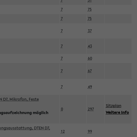
7
51
7
75
7
75
7
37
7
43
7
60
7
67
7
49
 D7, Mikrofon, Feste
Sitzplan
0
297
Weitere Info
ngsaufzeichnung möglich
esungsausstattung, DTEN D7,
12
99