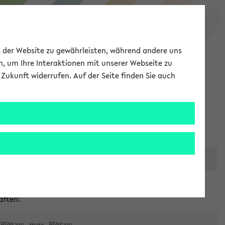
eKVV
ät der Website zu gewährleisten, während andere uns
h, um Ihre Interaktionen mit unserer Webseite zu
Zukunft widerrufen. Auf der Seite finden Sie auch
Meine Uni
EN
ANMELDEN
er zentralen Raumvergabe
aften:
Plätze:
max. Plätze: