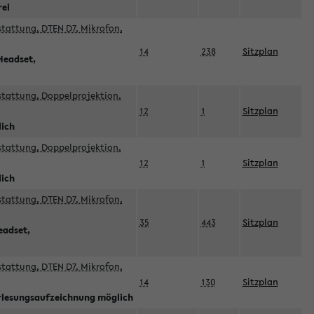
rei
sstattung, DTEN D7, Mikrofon,
14
238
Sitzplan
Headset,
sstattung, Doppelprojektion,
12
1
Sitzplan
lich
sstattung, Doppelprojektion,
12
1
Sitzplan
lich
sstattung, DTEN D7, Mikrofon,
35
443
Sitzplan
eadset,
sstattung, DTEN D7, Mikrofon,
14
130
Sitzplan
orlesungsaufzeichnung möglich