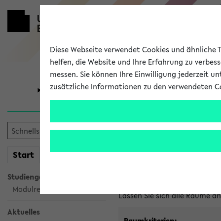
Diese Webseite verwendet Cookies und ähnliche Te
helfen, die Website und Ihre Erfahrung zu verbes
messen. Sie können Ihre Einwilligung jederzeit u
zusätzliche Informationen zu den verwendeten C
Universität
Forschung
Im eKVV ver
mein
Start
eKVV
Freie Räume und Veranstal
Studiengangsauswahl
Raumanfragen:
raumvergabe@
Modulrecherche
Lassen Sie sich alle Räume 
Aktuelles
Raumkriterien: