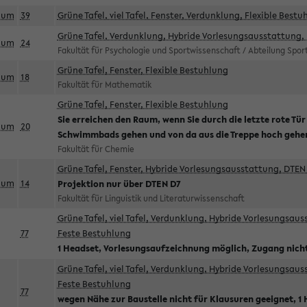
aum
39
Grüne Tafel, viel Tafel, Fenster, Verdunklung, Flexible Bestu
Grüne Tafel, Verdunklung, Hybride Vorlesungsausstattung, 
aum
24
Fakultät für Psychologie und Sportwissenschaft / Abteilung Spo
Grüne Tafel, Fenster, Flexible Bestuhlung
aum
18
Fakultät für Mathematik
Grüne Tafel, Fenster, Flexible Bestuhlung
Sie erreichen den Raum, wenn Sie durch die letzte rote Tür
aum
20
Schwimmbads gehen und von da aus die Treppe hoch gehe
Fakultät für Chemie
Grüne Tafel, Fenster, Hybride Vorlesungsausstattung, DTEN 
aum
14
Projektion nur über DTEN D7
Fakultät für Linguistik und Literaturwissenschaft
Grüne Tafel, viel Tafel, Verdunklung, Hybride Vorlesungsau
77
Feste Bestuhlung
1 Headset, Vorlesungsaufzeichnung möglich, Zugang nicht
Grüne Tafel, viel Tafel, Verdunklung, Hybride Vorlesungsau
Feste Bestuhlung
77
wegen Nähe zur Baustelle nicht für Klausuren geeignet, 1 