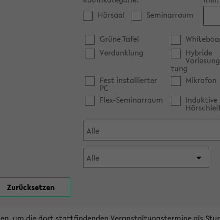
Hörsaal
Seminarraum
Grüne Tafel
Whiteboa
Verdunklung
Hybride
Vorlesung
tung
Fest installierter
Mikrofon
PC
Flex-Seminarraum
Induktive
Hörschlei
en, um die dort stattfindenden Veranstaltungstermine als Stu