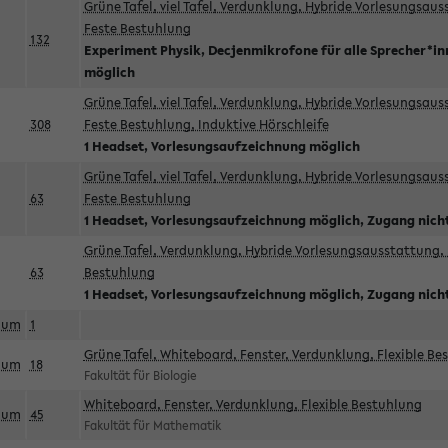
Grüne Tafel, viel Tafel, Verdunklung, Hybride Vorlesungsau
Feste Bestuhlung
132
Experiment Physik, Decjenmikrofone für alle Sprecher*i
möglich
Grüne Tafel, viel Tafel, Verdunklung, Hybride Vorlesungsau
308
Feste Bestuhlung, Induktive Hörschleife
1 Headset, Vorlesungsaufzeichnung möglich
Grüne Tafel, viel Tafel, Verdunklung, Hybride Vorlesungsau
63
Feste Bestuhlung
1 Headset, Vorlesungsaufzeichnung möglich, Zugang nicht
Grüne Tafel, Verdunklung, Hybride Vorlesungsausstattung, 
63
Bestuhlung
1 Headset, Vorlesungsaufzeichnung möglich, Zugang nicht
aum
1
Grüne Tafel, Whiteboard, Fenster, Verdunklung, Flexible Be
aum
18
Fakultät für Biologie
Whiteboard, Fenster, Verdunklung, Flexible Bestuhlung
aum
45
Fakultät für Mathematik