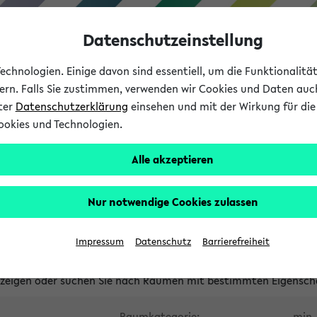
Datenschutzeinstellung
chnologien. Einige davon sind essentiell, um die Funktionalit
sern. Falls Sie zustimmen, verwenden wir Cookies und Daten auc
nter
Datenschutzerklärung
einsehen und mit der Wirkung für die 
ookies und Technologien.
Studium
Lehre
International
Alle akzeptieren
waltete Räume
Nur notwendige Cookies zulassen
tungsüberschneidungen
Raumüberschneidungen
Hinweise d
Impressum
Datenschutz
Barrierefreiheit
uni-bielefeld.de
anzeigen oder suchen Sie nach Räumen mit bestimmten Eigensch
Raumkategorie:
min. 