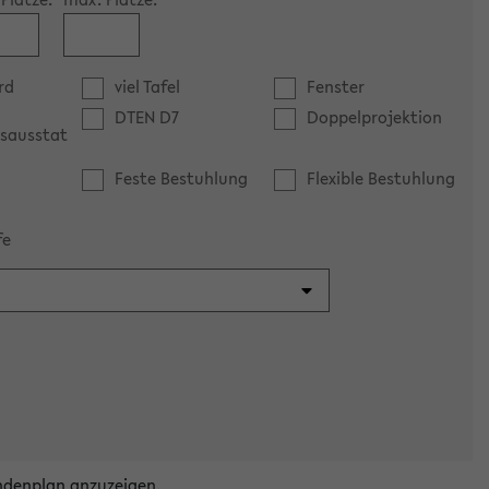
rd
viel Tafel
Fenster
DTEN D7
Doppelprojektion
sausstat
Feste Bestuhlung
Flexible Bestuhlung
fe
ndenplan anzuzeigen.