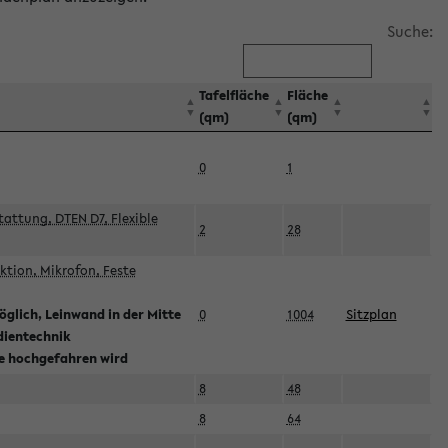
Suche:
Tafelfläche
Fläche
(qm)
(qm)
0
1
attung, DTEN D7, Flexible
2
28
tion, Mikrofon, Feste
glich, Leinwand in der Mitte
0
1004
Sitzplan
dientechnik
ie hochgefahren wird
8
48
8
64