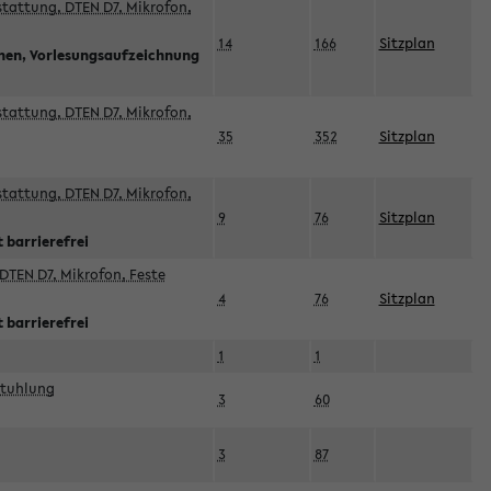
sstattung, DTEN D7, Mikrofon,
14
166
Sitzplan
nnen, Vorlesungsaufzeichnung
sstattung, DTEN D7, Mikrofon,
35
352
Sitzplan
sstattung, DTEN D7, Mikrofon,
9
76
Sitzplan
 barrierefrei
DTEN D7, Mikrofon, Feste
4
76
Sitzplan
 barrierefrei
1
1
stuhlung
3
60
3
87