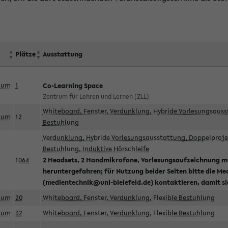
Plätze
Ausstattung
aum
1
Co-Learning Space
Zentrum für Lehren und Lernen (ZLL)
Whiteboard, Fenster, Verdunklung, Hybride Vorlesungsausst
aum
12
Bestuhlung
Verdunklung, Hybride Vorlesungsausstattung, Doppelprojek
Bestuhlung, Induktive Hörschleife
1064
2 Headsets, 2 Handmikrofone, Vorlesungsaufzeichnung mö
heruntergefahren; für Nutzung beider Seiten bitte die Me
(medientechnik@uni-bielefeld.de) kontaktieren, damit s
aum
20
Whiteboard, Fenster, Verdunklung, Flexible Bestuhlung
aum
32
Whiteboard, Fenster, Verdunklung, Flexible Bestuhlung