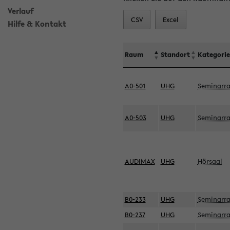
Verlauf
CSV
Excel
Hilfe & Kontakt
Raum
Standort
Kategorie
A0-501
UHG
Seminarr
A0-503
UHG
Seminarr
AUDIMAX
UHG
Hörsaal
B0-233
UHG
Seminarr
B0-237
UHG
Seminarr