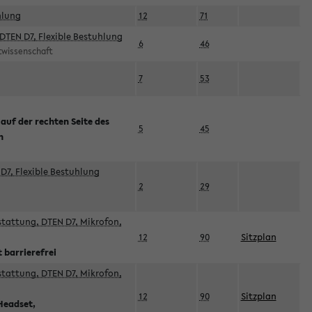
hlung
12
71
DTEN D7, Flexible Bestuhlung
6
46
rtwissenschaft
7
53
 auf der rechten Seite des
5
45
n
D7, Flexible Bestuhlung
2
29
sstattung, DTEN D7, Mikrofon,
12
90
Sitzplan
 barrierefrei
sstattung, DTEN D7, Mikrofon,
12
90
Sitzplan
Headset,