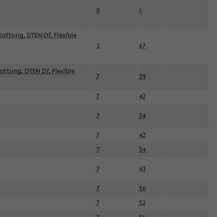
0
1
attung, DTEN D7, Flexible
3
67
attung, DTEN D7, Flexible
7
29
7
42
7
34
7
42
7
54
7
43
7
56
7
52