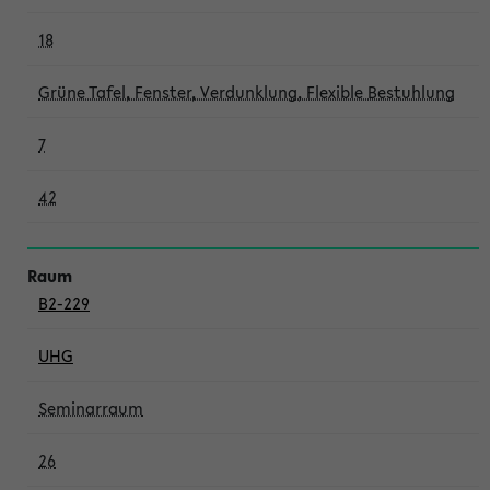
18
Grüne Tafel, Fenster, Verdunklung, Flexible Bestuhlung
7
42
B2-229
UHG
Seminarraum
26