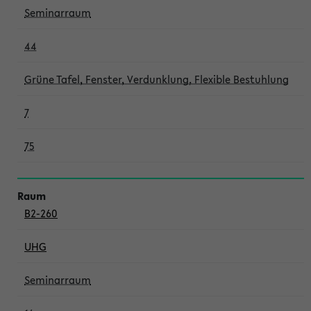
Seminarraum
44
Grüne Tafel, Fenster, Verdunklung, Flexible Bestuhlung
7
75
B2-260
UHG
Seminarraum