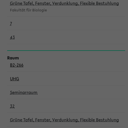
Grüne Tafel, Fenster, Verdunklung, Flexible Bestuhlung
Fakultät für Biologie
7
43
B2-266
UHG
Seminarraum
32
Grüne Tafel, Fenster, Verdunklung, Flexible Bestuhlung