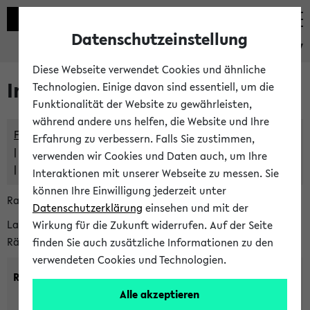
Datenschutzeinstellung
eKVV
Diese Webseite verwendet Cookies und ähnliche
Im eKVV verwaltete Räume
Technologien. Einige davon sind essentiell, um die
Funktionalität der Website zu gewährleisten,
während andere uns helfen, die Website und Ihre
Freie Räume und Veranstaltungsüberschneidungen
Erfahrung zu verbessern. Falls Sie zustimmen,
Raumüberschneidungen
verwenden wir Cookies und Daten auch, um Ihre
Hinweise der zentralen Raumvergabe
Interaktionen mit unserer Webseite zu messen. Sie
können Ihre Einwilligung jederzeit unter
Raumanfragen:
raumvergabe@uni-bielefeld.de
Datenschutzerklärung
einsehen und mit der
Lassen Sie sich alle Räume anzeigen oder suchen Sie nach
Wirkung für die Zukunft widerrufen. Auf der Seite
Räumen mit bestimmten Eigenschaften:
finden Sie auch zusätzliche Informationen zu den
verwendeten Cookies und Technologien.
Raumkriterien:
Alle akzeptieren
Raumkategorie:
min. Plätze: