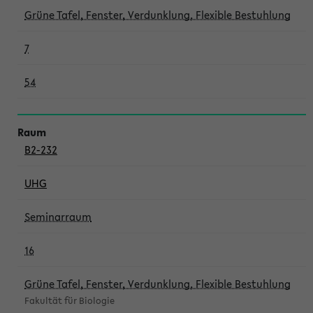
Grüne Tafel, Fenster, Verdunklung, Flexible Bestuhlung
7
54
B2-232
UHG
Seminarraum
16
Grüne Tafel, Fenster, Verdunklung, Flexible Bestuhlung
Fakultät für Biologie