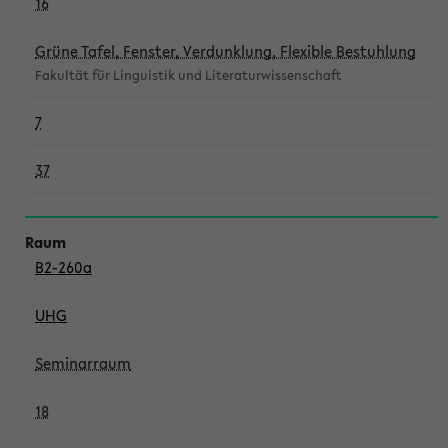
16
Grüne Tafel, Fenster, Verdunklung, Flexible Bestuhlung
Fakultät für Linguistik und Literaturwissenschaft
7
37
B2-260a
UHG
Seminarraum
18