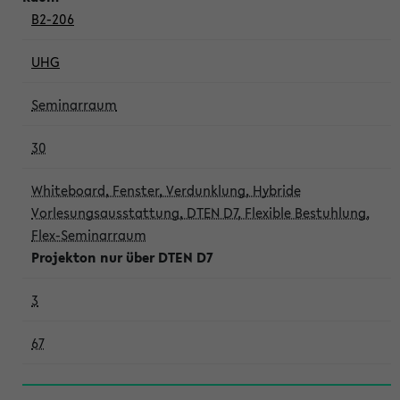
B2-206
UHG
Seminarraum
30
Whiteboard, Fenster, Verdunklung, Hybride
Vorlesungsausstattung, DTEN D7, Flexible Bestuhlung,
Flex-Seminarraum
Projekton nur über DTEN D7
3
67