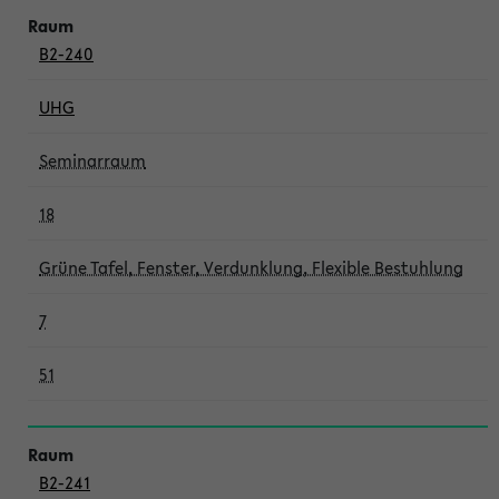
B2-240
UHG
Seminarraum
18
Grüne Tafel, Fenster, Verdunklung, Flexible Bestuhlung
7
51
B2-241