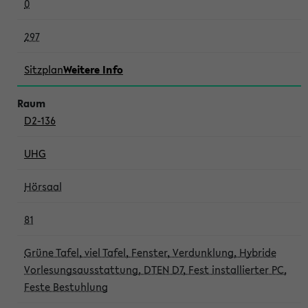
0
297
Sitzplan
Weitere Info
D2-136
UHG
Hörsaal
81
Grüne Tafel, viel Tafel, Fenster, Verdunklung, Hybride
Vorlesungsausstattung, DTEN D7, Fest installierter PC,
Feste Bestuhlung