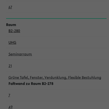
67
B2-280
UHG
Seminarraum
21
Grüne Tafel, Fenster, Verdunklung, Flexible Bestuhlung
Faltwand zu Raum B2-278
7
49