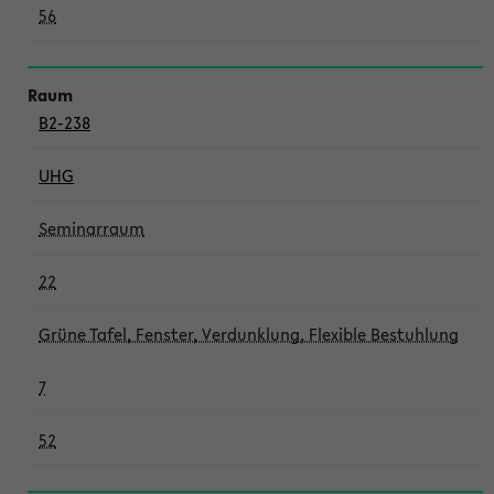
56
B2-238
UHG
Seminarraum
22
Grüne Tafel, Fenster, Verdunklung, Flexible Bestuhlung
7
52