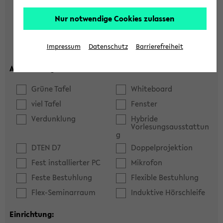
Hörsaal
Seminarraum
Nur notwendige Cookies zulassen
max. Plätze:
Impressum
Datenschutz
Barrierefreiheit
Ausstattung:
Grüne Tafel
Whiteboard
viel Tafel
Fenster
Verdunklung
Hybride
Vorlesungsausstattun
g
DTEN D7
Doppelprojektion
Fest installierter PC
Mikrofon
Feste Bestuhlung
Flexible Bestuhlung
Flex-Seminarraum
Induktive Hörschleife
Einrichtung: