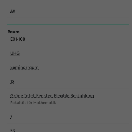
46
E01-108
UHG
Seminarraum
18
Grüne Tafel, Fenster, Flexible Bestuhlung
Fakultät für Mathematik
7
53