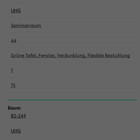
UHG
Seminarraum
44
Grüne Tafel, Fenster, Verdunklung, Flexible Bestuhlung
7
75
B2-249
UHG