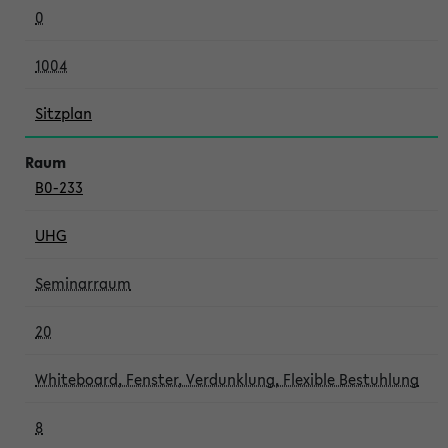
0
1004
Sitzplan
B0-233
UHG
Seminarraum
20
Whiteboard, Fenster, Verdunklung, Flexible Bestuhlung
8