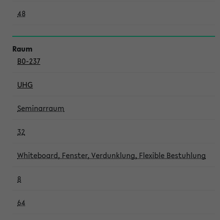
48
B0-237
UHG
Seminarraum
32
Whiteboard, Fenster, Verdunklung, Flexible Bestuhlung
8
64