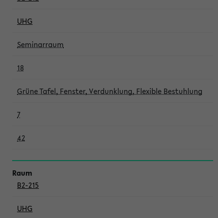
UHG
Seminarraum
18
Grüne Tafel, Fenster, Verdunklung, Flexible Bestuhlung
7
42
B2-215
UHG