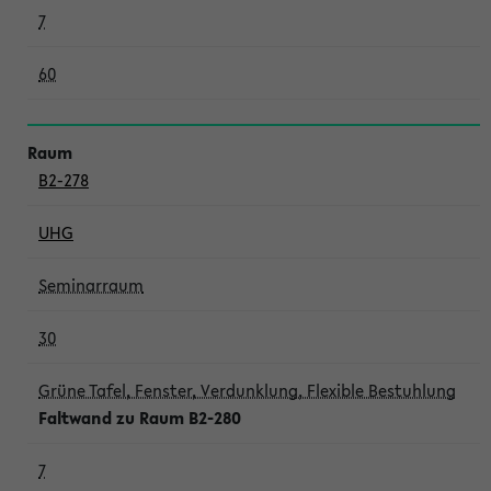
7
60
B2-278
UHG
Seminarraum
30
Grüne Tafel, Fenster, Verdunklung, Flexible Bestuhlung
Faltwand zu Raum B2-280
7