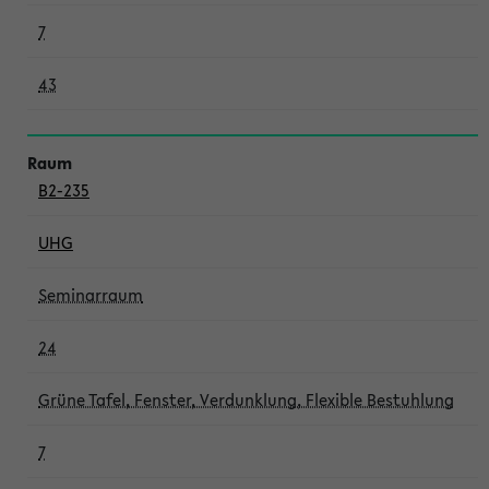
7
43
B2-235
UHG
Seminarraum
24
Grüne Tafel, Fenster, Verdunklung, Flexible Bestuhlung
7