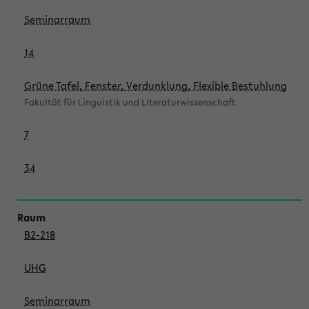
Seminarraum
14
Grüne Tafel, Fenster, Verdunklung, Flexible Bestuhlung
Fakultät für Linguistik und Literaturwissenschaft
7
34
B2-218
UHG
Seminarraum