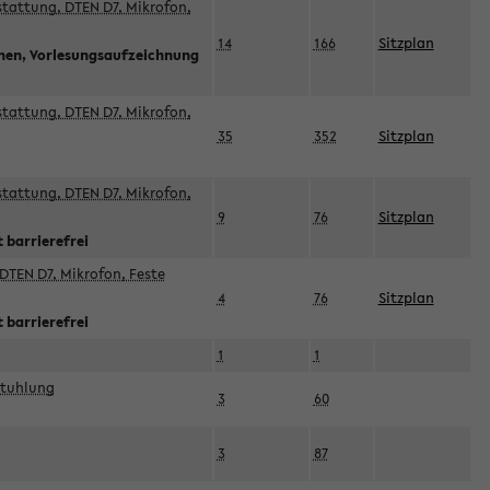
sstattung, DTEN D7, Mikrofon,
14
166
Sitzplan
nnen, Vorlesungsaufzeichnung
sstattung, DTEN D7, Mikrofon,
35
352
Sitzplan
sstattung, DTEN D7, Mikrofon,
9
76
Sitzplan
 barrierefrei
DTEN D7, Mikrofon, Feste
4
76
Sitzplan
 barrierefrei
1
1
stuhlung
3
60
3
87