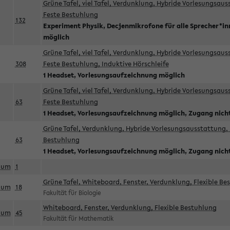
Grüne Tafel, viel Tafel, Verdunklung, Hybride Vorlesungsau
Feste Bestuhlung
132
Experiment Physik, Decjenmikrofone für alle Sprecher*i
möglich
Grüne Tafel, viel Tafel, Verdunklung, Hybride Vorlesungsau
308
Feste Bestuhlung, Induktive Hörschleife
1 Headset, Vorlesungsaufzeichnung möglich
Grüne Tafel, viel Tafel, Verdunklung, Hybride Vorlesungsau
63
Feste Bestuhlung
1 Headset, Vorlesungsaufzeichnung möglich, Zugang nicht
Grüne Tafel, Verdunklung, Hybride Vorlesungsausstattung, 
63
Bestuhlung
1 Headset, Vorlesungsaufzeichnung möglich, Zugang nicht
aum
1
Grüne Tafel, Whiteboard, Fenster, Verdunklung, Flexible Be
aum
18
Fakultät für Biologie
Whiteboard, Fenster, Verdunklung, Flexible Bestuhlung
aum
45
Fakultät für Mathematik