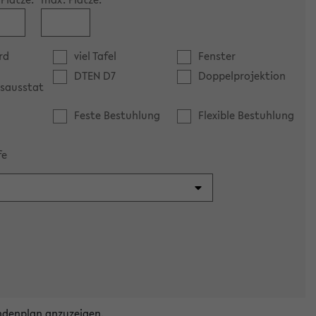
rd
viel Tafel
Fenster
DTEN D7
Doppelprojektion
sausstat
Feste Bestuhlung
Flexible Bestuhlung
fe
ndenplan anzuzeigen.