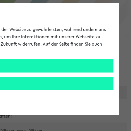
eKVV
ät der Website zu gewährleisten, während andere uns
h, um Ihre Interaktionen mit unserer Webseite zu
Zukunft widerrufen. Auf der Seite finden Sie auch
Meine Uni
EN
ANMELDEN
er zentralen Raumvergabe
aften:
Plätze:
max. Plätze: