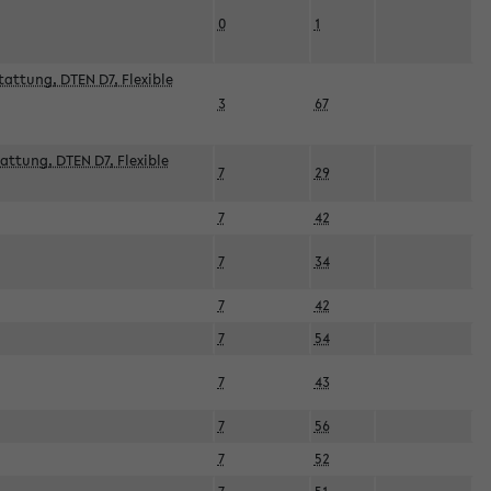
0
1
attung, DTEN D7, Flexible
3
67
attung, DTEN D7, Flexible
7
29
7
42
7
34
7
42
7
54
7
43
7
56
7
52