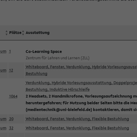
Plätze
Ausstattung
aum
1
Co-Learning Space
Zentrum für Lehren und Lernen (ZLL)
Whiteboard, Fenster, Verdunklung, Hybride Vorlesungsausst
aum
12
Bestuhlung
Verdunklung, Hybride Vorlesungsausstattung, Doppelprojek
Bestuhlung, Induktive Hörschleife
1064
2 Headsets, 2 Handmikrofone, Vorlesungsaufzeichnung mö
heruntergefahren; für Nutzung beider Seiten bitte die Me
(medientechnik@uni-bielefeld.de) kontaktieren, damit s
aum
20
Whiteboard, Fenster, Verdunklung, Flexible Bestuhlung
aum
32
Whiteboard, Fenster, Verdunklung, Flexible Bestuhlung