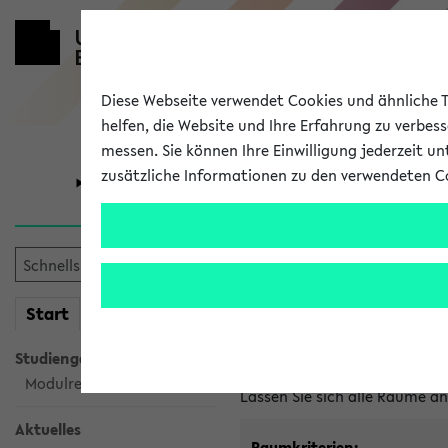
Diese Webseite verwendet Cookies und ähnliche Te
helfen, die Website und Ihre Erfahrung zu verbes
messen. Sie können Ihre Einwilligung jederzeit u
zusätzliche Informationen zu den verwendeten C
Universität
Forschung
Im eKVV ver
mein
Start
eKVV
Freie Räume und Veranstal
Studiengangsauswahl
Raumanfragen:
raumvergabe@
Modulrecherche
Lassen Sie sich alle Räume 
Aktuelles
Raumkriterien: