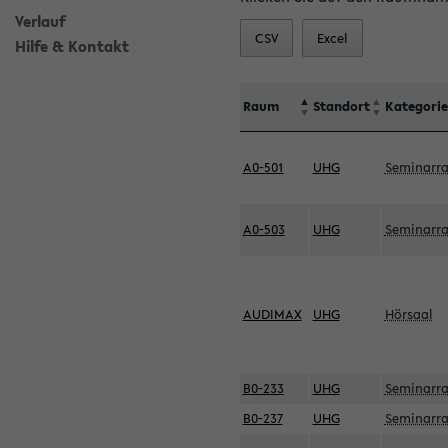
Verlauf
CSV
Excel
Hilfe & Kontakt
Raum
Standort
Kategorie
A0-501
UHG
Seminarr
A0-503
UHG
Seminarr
AUDIMAX
UHG
Hörsaal
B0-233
UHG
Seminarr
B0-237
UHG
Seminarr