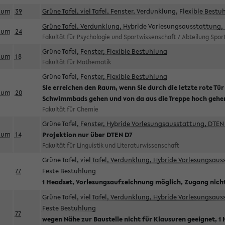
aum
39
Grüne Tafel, viel Tafel, Fenster, Verdunklung, Flexible Bestu
Grüne Tafel, Verdunklung, Hybride Vorlesungsausstattung, 
aum
24
Fakultät für Psychologie und Sportwissenschaft / Abteilung Spo
Grüne Tafel, Fenster, Flexible Bestuhlung
aum
18
Fakultät für Mathematik
Grüne Tafel, Fenster, Flexible Bestuhlung
Sie erreichen den Raum, wenn Sie durch die letzte rote Tür
aum
20
Schwimmbads gehen und von da aus die Treppe hoch gehe
Fakultät für Chemie
Grüne Tafel, Fenster, Hybride Vorlesungsausstattung, DTEN 
aum
14
Projektion nur über DTEN D7
Fakultät für Linguistik und Literaturwissenschaft
Grüne Tafel, viel Tafel, Verdunklung, Hybride Vorlesungsau
77
Feste Bestuhlung
1 Headset, Vorlesungsaufzeichnung möglich, Zugang nicht
Grüne Tafel, viel Tafel, Verdunklung, Hybride Vorlesungsau
Feste Bestuhlung
77
wegen Nähe zur Baustelle nicht für Klausuren geeignet, 1 