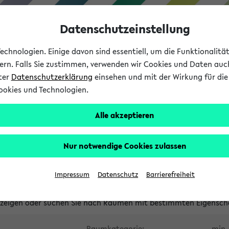
Datenschutzeinstellung
chnologien. Einige davon sind essentiell, um die Funktionalit
sern. Falls Sie zustimmen, verwenden wir Cookies und Daten auc
nter
Datenschutzerklärung
einsehen und mit der Wirkung für die 
ookies und Technologien.
Studium
Lehre
International
Alle akzeptieren
waltete Räume
Nur notwendige Cookies zulassen
tungsüberschneidungen
Raumüberschneidungen
Hinweise d
Impressum
Datenschutz
Barrierefreiheit
uni-bielefeld.de
anzeigen oder suchen Sie nach Räumen mit bestimmten Eigensch
Raumkategorie:
min. 