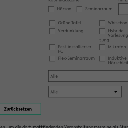
Hörsaal
Seminarraum
Grüne Tafel
Whiteboa
Verdunklung
Hybride
Vorlesung
tung
Fest installierter
Mikrofon
PC
Flex-Seminarraum
Induktive
Hörschlei
en, um die dort stattfindenden Veranstaltungstermine als Stu