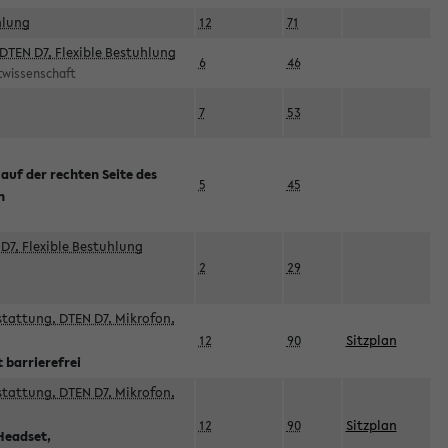
hlung
12
71
DTEN D7, Flexible Bestuhlung
6
46
rtwissenschaft
7
53
 auf der rechten Seite des
5
45
n
D7, Flexible Bestuhlung
2
29
sstattung, DTEN D7, Mikrofon,
12
90
Sitzplan
 barrierefrei
sstattung, DTEN D7, Mikrofon,
12
90
Sitzplan
Headset,