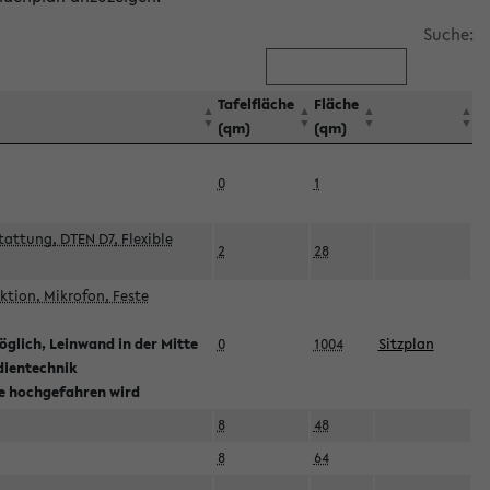
Suche:
Tafelfläche
Fläche
(qm)
(qm)
0
1
attung, DTEN D7, Flexible
2
28
tion, Mikrofon, Feste
glich, Leinwand in der Mitte
0
1004
Sitzplan
dientechnik
ie hochgefahren wird
8
48
8
64