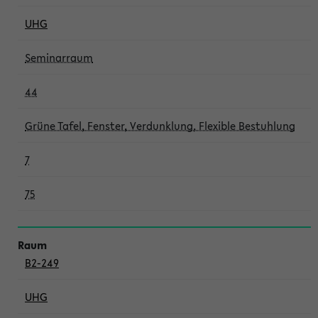
UHG
Seminarraum
44
Grüne Tafel, Fenster, Verdunklung, Flexible Bestuhlung
7
75
B2-249
UHG