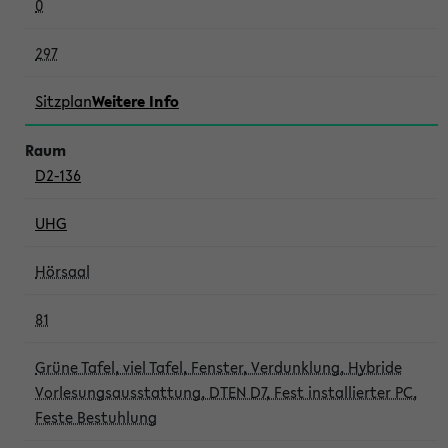
0
297
Sitzplan
Weitere Info
D2-136
UHG
Hörsaal
81
Grüne Tafel, viel Tafel, Fenster, Verdunklung, Hybride
Vorlesungsausstattung, DTEN D7, Fest installierter PC,
Feste Bestuhlung