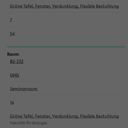
Grüne Tafel, Fenster, Verdunklung, Flexible Bestuhlung
7
54
B2-232
UHG
Seminarraum
16
Grüne Tafel, Fenster, Verdunklung, Flexible Bestuhlung
Fakultät für Biologie