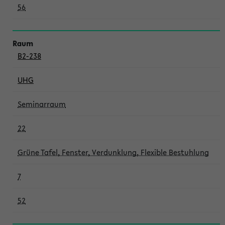
56
B2-238
UHG
Seminarraum
22
Grüne Tafel, Fenster, Verdunklung, Flexible Bestuhlung
7
52