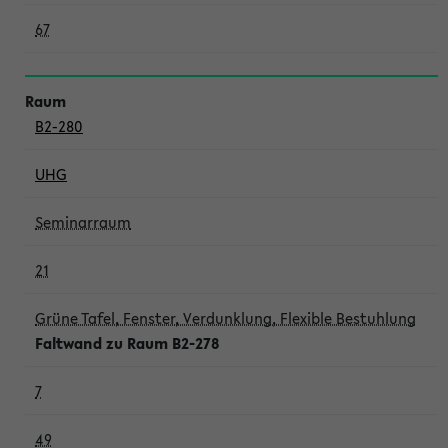
67
B2-280
UHG
Seminarraum
21
Grüne Tafel, Fenster, Verdunklung, Flexible Bestuhlung
Faltwand zu Raum B2-278
7
49