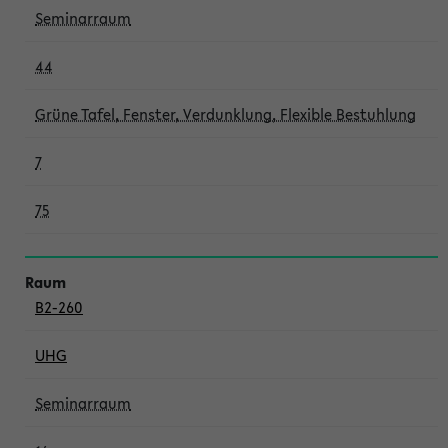
Seminarraum
44
Grüne Tafel, Fenster, Verdunklung, Flexible Bestuhlung
7
75
B2-260
UHG
Seminarraum