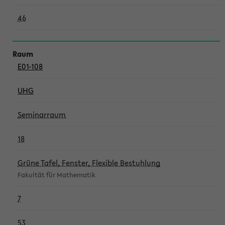
46
E01-108
UHG
Seminarraum
18
Grüne Tafel, Fenster, Flexible Bestuhlung
Fakultät für Mathematik
7
53