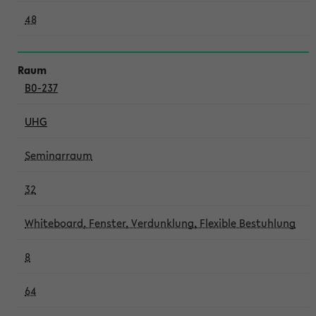
48
B0-237
UHG
Seminarraum
32
Whiteboard, Fenster, Verdunklung, Flexible Bestuhlung
8
64