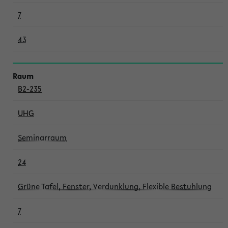
7
43
B2-235
UHG
Seminarraum
24
Grüne Tafel, Fenster, Verdunklung, Flexible Bestuhlung
7