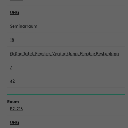
UHG
Seminarraum
18
Grüne Tafel, Fenster, Verdunklung, Flexible Bestuhlung
7
42
B2-215
UHG