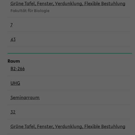
Grüne Tafel, Fenster, Verdunklung, Flexible Bestuhlung
Fakultät für Biologie
7
43
B2-266
UHG
Seminarraum
32
Grüne Tafel, Fenster, Verdunklung, Flexible Bestuhlung