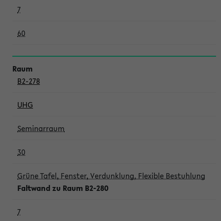
7
60
B2-278
UHG
Seminarraum
30
Grüne Tafel, Fenster, Verdunklung, Flexible Bestuhlung
Faltwand zu Raum B2-280
7