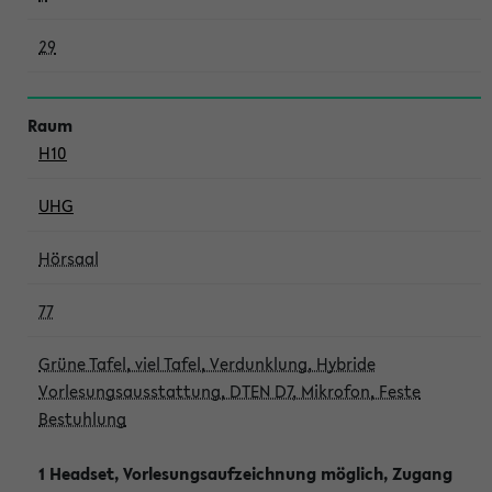
29
H10
UHG
Hörsaal
77
Grüne Tafel, viel Tafel, Verdunklung, Hybride
Vorlesungsausstattung, DTEN D7, Mikrofon, Feste
Bestuhlung
1 Headset, Vorlesungsaufzeichnung möglich, Zugang