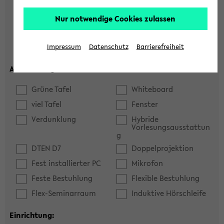
Hörsaal
Seminarraum
Nur notwendige Cookies zulassen
max. Plätze:
Impressum
Datenschutz
Barrierefreiheit
Ausstattung:
Grüne Tafel
Whiteboard
viel Tafel
Fenster
Verdunklung
Hybride
Vorlesungsausstattun
g
DTEN D7
Doppelprojektion
Fest installierter PC
Mikrofon
Feste Bestuhlung
Flexible Bestuhlung
Flex-Seminarraum
Induktive Hörschleife
Einrichtung: