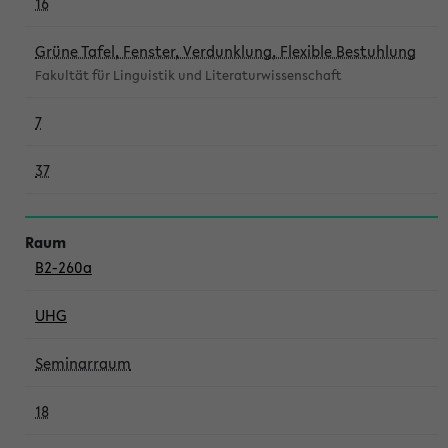
16
Grüne Tafel, Fenster, Verdunklung, Flexible Bestuhlung
Fakultät für Linguistik und Literaturwissenschaft
7
37
B2-260a
UHG
Seminarraum
18