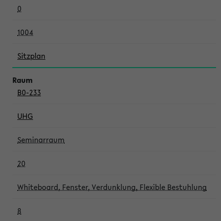
0
1004
Sitzplan
B0-233
UHG
Seminarraum
20
Whiteboard, Fenster, Verdunklung, Flexible Bestuhlung
8