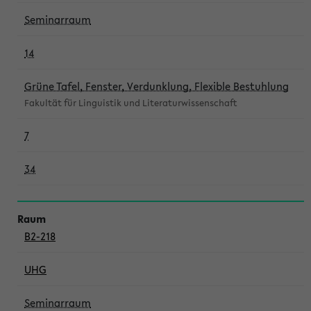
Seminarraum
14
Grüne Tafel, Fenster, Verdunklung, Flexible Bestuhlung
Fakultät für Linguistik und Literaturwissenschaft
7
34
B2-218
UHG
Seminarraum