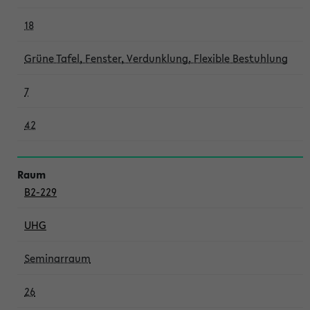
18
Grüne Tafel, Fenster, Verdunklung, Flexible Bestuhlung
7
42
B2-229
UHG
Seminarraum
26