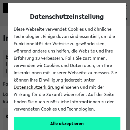
Datenschutzeinstellung
eKVV
Diese Webseite verwendet Cookies und ähnliche
Im eKVV verwaltete Räume
Technologien. Einige davon sind essentiell, um die
Funktionalität der Website zu gewährleisten,
während andere uns helfen, die Website und Ihre
Freie Räume und Veranstaltungsüberschneidungen
Erfahrung zu verbessern. Falls Sie zustimmen,
Raumüberschneidungen
verwenden wir Cookies und Daten auch, um Ihre
Hinweise der zentralen Raumvergabe
Interaktionen mit unserer Webseite zu messen. Sie
können Ihre Einwilligung jederzeit unter
Raumanfragen:
raumvergabe@uni-bielefeld.de
Datenschutzerklärung
einsehen und mit der
Lassen Sie sich alle Räume anzeigen oder suchen Sie nach
Wirkung für die Zukunft widerrufen. Auf der Seite
Räumen mit bestimmten Eigenschaften:
finden Sie auch zusätzliche Informationen zu den
verwendeten Cookies und Technologien.
Raumkriterien:
Alle akzeptieren
Raumkategorie:
min. Plätze: