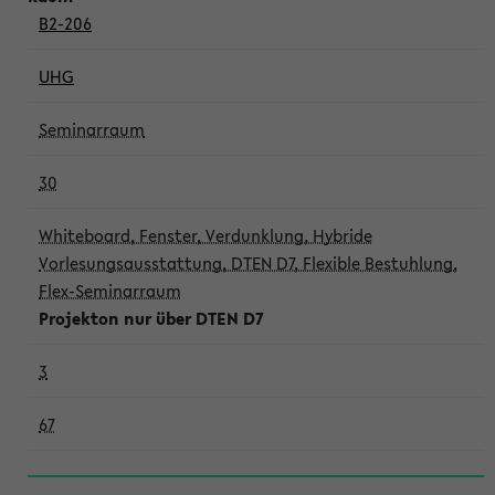
B2-206
UHG
Seminarraum
30
Whiteboard, Fenster, Verdunklung, Hybride
Vorlesungsausstattung, DTEN D7, Flexible Bestuhlung,
Flex-Seminarraum
Projekton nur über DTEN D7
3
67