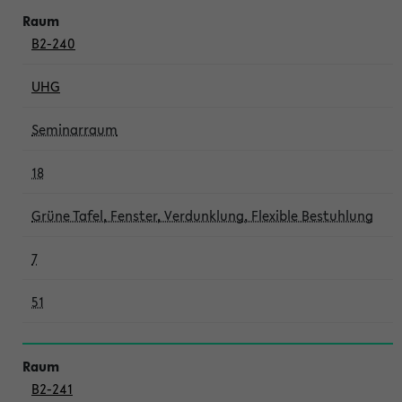
B2-240
UHG
Seminarraum
18
Grüne Tafel, Fenster, Verdunklung, Flexible Bestuhlung
7
51
B2-241