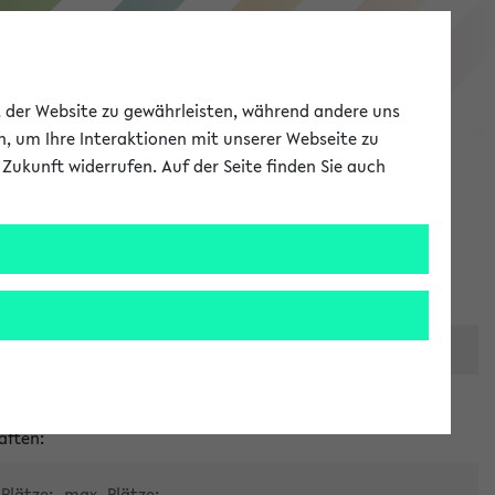
eKVV
ät der Website zu gewährleisten, während andere uns
h, um Ihre Interaktionen mit unserer Webseite zu
Zukunft widerrufen. Auf der Seite finden Sie auch
Meine Uni
EN
ANMELDEN
er zentralen Raumvergabe
aften:
Plätze:
max. Plätze: