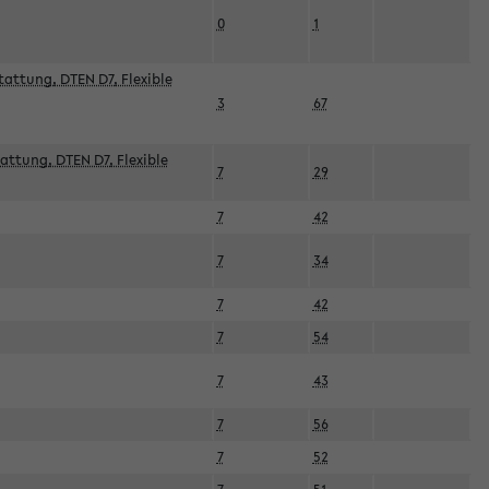
0
1
attung, DTEN D7, Flexible
3
67
attung, DTEN D7, Flexible
7
29
7
42
7
34
7
42
7
54
7
43
7
56
7
52