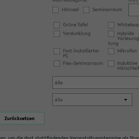
Hörsaal
Seminarraum
Grüne Tafel
Whiteboa
Verdunklung
Hybride
Vorlesung
tung
Fest installierter
Mikrofon
PC
Flex-Seminarraum
Induktive
Hörschlei
en, um die dort stattfindenden Veranstaltungstermine als Stu