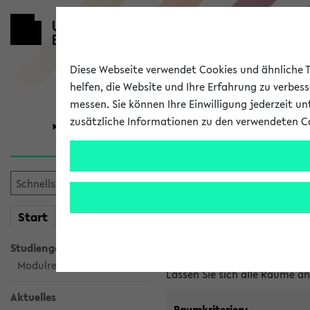
Diese Webseite verwendet Cookies und ähnliche Te
helfen, die Website und Ihre Erfahrung zu verbes
messen. Sie können Ihre Einwilligung jederzeit u
zusätzliche Informationen zu den verwendeten C
Universität
Forschung
Im eKVV ver
mein
Start
eKVV
Freie Räume und Veranstal
Studiengangsauswahl
Raumanfragen:
raumvergabe@
Modulrecherche
Lassen Sie sich alle Räume 
Aktuelles
Raumkriterien: