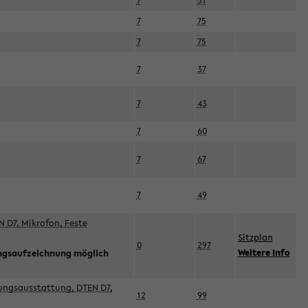
7
51
7
75
7
75
7
37
7
43
7
60
7
67
7
49
 D7, Mikrofon, Feste
Sitzplan
0
297
Weitere Info
ngsaufzeichnung möglich
esungsausstattung, DTEN D7,
12
99