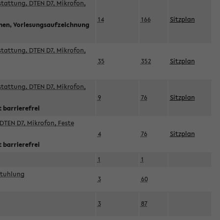
sstattung, DTEN D7, Mikrofon,
14
166
Sitzplan
nnen, Vorlesungsaufzeichnung
sstattung, DTEN D7, Mikrofon,
35
352
Sitzplan
sstattung, DTEN D7, Mikrofon,
9
76
Sitzplan
 barrierefrei
DTEN D7, Mikrofon, Feste
4
76
Sitzplan
 barrierefrei
1
1
stuhlung
3
60
3
87