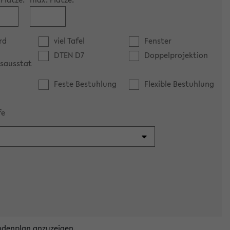
rd
viel Tafel
Fenster
DTEN D7
Doppelprojektion
sausstat
Feste Bestuhlung
Flexible Bestuhlung
fe
ndenplan anzuzeigen.