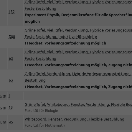
Grüne Tafel, viel Tafel, Verdunklung, Hybride Vorlesungsau
Feste Bestuhlung
132
Experiment Physik, Decjenmikrofone für alle Sprecher*i
möglich
Grüne Tafel, viel Tafel, Verdunklung, Hybride Vorlesungsau
308
Feste Bestuhlung, Induktive Hörschleife
1 Headset, Vorlesungsaufzeichnung möglich
Grüne Tafel, viel Tafel, Verdunklung, Hybride Vorlesungsau
63
Feste Bestuhlung
1 Headset, Vorlesungsaufzeichnung möglich, Zugang nicht
Grüne Tafel, Verdunklung, Hybride Vorlesungsausstattung, 
63
Bestuhlung
1 Headset, Vorlesungsaufzeichnung möglich, Zugang nicht
aum
1
Grüne Tafel, Whiteboard, Fenster, Verdunklung, Flexible Be
aum
18
Fakultät für Biologie
Whiteboard, Fenster, Verdunklung, Flexible Bestuhlung
aum
45
Fakultät für Mathematik