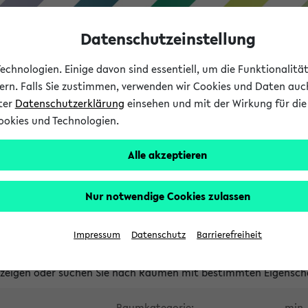
Datenschutzeinstellung
chnologien. Einige davon sind essentiell, um die Funktionalit
sern. Falls Sie zustimmen, verwenden wir Cookies und Daten auc
nter
Datenschutzerklärung
einsehen und mit der Wirkung für die 
ookies und Technologien.
Studium
Lehre
International
Alle akzeptieren
waltete Räume
Nur notwendige Cookies zulassen
tungsüberschneidungen
Raumüberschneidungen
Hinweise d
Impressum
Datenschutz
Barrierefreiheit
uni-bielefeld.de
anzeigen oder suchen Sie nach Räumen mit bestimmten Eigensch
Raumkategorie:
min. 