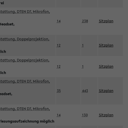
rei
sstattung, DTEN D7, Mikrofon,
14
238
Sitzplan
Headset,
sstattung, Doppelprojektion,
12
1
Sitzplan
lich
sstattung, Doppelprojektion,
12
1
Sitzplan
lich
sstattung, DTEN D7, Mikrofon,
35
443
Sitzplan
eadset,
sstattung, DTEN D7, Mikrofon,
14
130
Sitzplan
orlesungsaufzeichnung möglich