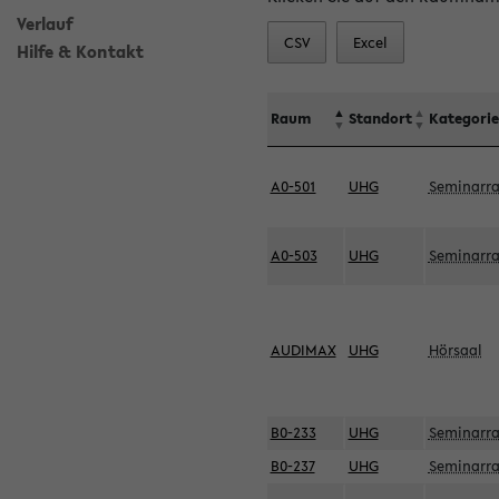
Verlauf
CSV
Excel
Hilfe & Kontakt
Raum
Standort
Kategorie
A0-501
UHG
Seminarr
A0-503
UHG
Seminarr
AUDIMAX
UHG
Hörsaal
B0-233
UHG
Seminarr
B0-237
UHG
Seminarr