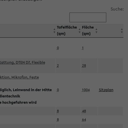
Suche:
Tafelfläche
Fläche
(qm)
(qm)
0
1
attung, DTEN D7, Flexible
2
28
tion, Mikrofon, Feste
glich, Leinwand in der Mitte
0
1004
Sitzplan
dientechnik
ie hochgefahren wird
8
48
8
64