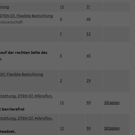
hlung
12
71
DTEN D7, Flexible Bestuhlung
6
46
rtwissenschaft
7
53
 auf der rechten Seite des
5
45
n
D7, Flexible Bestuhlung
2
29
sstattung, DTEN D7, Mikrofon,
12
90
Sitzplan
 barrierefrei
sstattung, DTEN D7, Mikrofon,
12
90
Sitzplan
Headset,