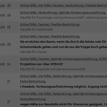
aum
39
Grüne Tafel, viel Tafel, Fenster, Verdunklung, Flexible Bestu
Grüne Tafel, Verdunklung, Hybride Vorlesungsausstattung, 
aum
24
Fakultät für Psychologie und Sportwissenschaft / Abteilung Spo
Grüne Tafel, Fenster, Flexible Bestuhlung
aum
18
Fakultät für Mathematik
Grüne Tafel, Fenster, Flexible Bestuhlung
Sie erreichen den Raum, wenn Sie durch die letzte rote Tür
aum
20
Schwimmbads gehen und von da aus die Treppe hoch gehe
Fakultät für Chemie
Grüne Tafel, Fenster, Hybride Vorlesungsausstattung, DTEN 
aum
14
Projektion nur über DTEN D7
Fakultät für Linguistik und Literaturwissenschaft
Grüne Tafel, viel Tafel, Verdunklung, Hybride Vorlesungsau
77
Feste Bestuhlung
1 Headset, Vorlesungsaufzeichnung möglich, Zugang nicht
Grüne Tafel, viel Tafel, Verdunklung, Hybride Vorlesungsau
Feste Bestuhlung
77
wegen Nähe zur Baustelle nicht für Klausuren geeignet, 1 