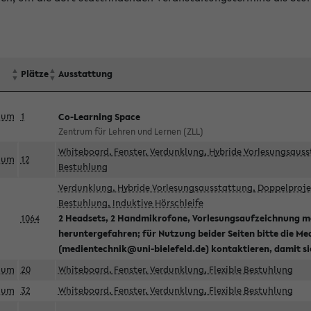
Plätze
Ausstattung
aum
1
Co-Learning Space
Zentrum für Lehren und Lernen (ZLL)
Whiteboard, Fenster, Verdunklung, Hybride Vorlesungsausst
aum
12
Bestuhlung
Verdunklung, Hybride Vorlesungsausstattung, Doppelprojek
Bestuhlung, Induktive Hörschleife
1064
2 Headsets, 2 Handmikrofone, Vorlesungsaufzeichnung mö
heruntergefahren; für Nutzung beider Seiten bitte die Me
(medientechnik@uni-bielefeld.de) kontaktieren, damit s
aum
20
Whiteboard, Fenster, Verdunklung, Flexible Bestuhlung
aum
32
Whiteboard, Fenster, Verdunklung, Flexible Bestuhlung