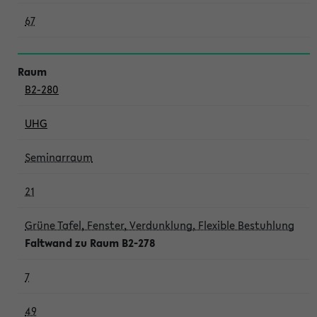
67
B2-280
UHG
Seminarraum
21
Grüne Tafel, Fenster, Verdunklung, Flexible Bestuhlung
Faltwand zu Raum B2-278
7
49