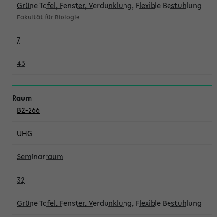
Grüne Tafel, Fenster, Verdunklung, Flexible Bestuhlung
Fakultät für Biologie
7
43
B2-266
UHG
Seminarraum
32
Grüne Tafel, Fenster, Verdunklung, Flexible Bestuhlung