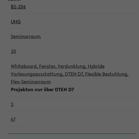
B2-206
UHG
Seminarraum
30
Whiteboard, Fenster, Verdunklung, Hybride
Vorlesungsausstattung, DTEN D7, Flexible Bestuhlung,
Flex-Seminarraum
Projekton nur über DTEN D7
3
67