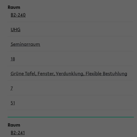
B2-240
UHG
Seminarraum
18
Grüne Tafel, Fenster, Verdunklung, Flexible Bestuhlung
7
51
B2-241