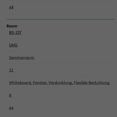
48
B0-237
UHG
Seminarraum
32
Whiteboard, Fenster, Verdunklung, Flexible Bestuhlung
8
64