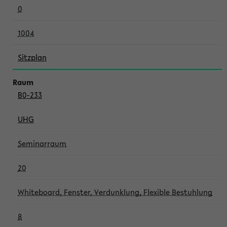
0
1004
Sitzplan
B0-233
UHG
Seminarraum
20
Whiteboard, Fenster, Verdunklung, Flexible Bestuhlung
8