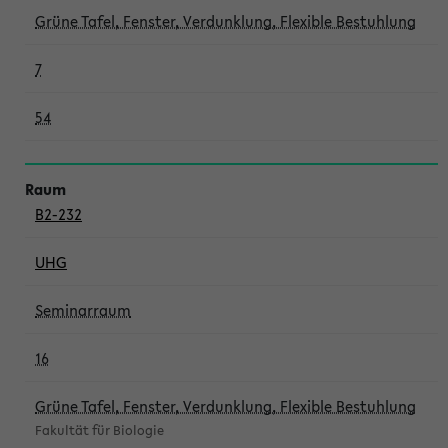
Grüne Tafel, Fenster, Verdunklung, Flexible Bestuhlung
7
54
B2-232
UHG
Seminarraum
16
Grüne Tafel, Fenster, Verdunklung, Flexible Bestuhlung
Fakultät für Biologie