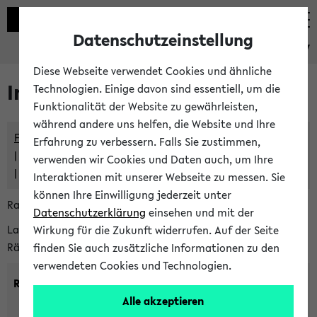
Datenschutzeinstellung
eKVV
Diese Webseite verwendet Cookies und ähnliche
Im eKVV verwaltete Räume
Technologien. Einige davon sind essentiell, um die
Funktionalität der Website zu gewährleisten,
während andere uns helfen, die Website und Ihre
Freie Räume und Veranstaltungsüberschneidungen
Erfahrung zu verbessern. Falls Sie zustimmen,
Raumüberschneidungen
verwenden wir Cookies und Daten auch, um Ihre
Hinweise der zentralen Raumvergabe
Interaktionen mit unserer Webseite zu messen. Sie
können Ihre Einwilligung jederzeit unter
Raumanfragen:
raumvergabe@uni-bielefeld.de
Datenschutzerklärung
einsehen und mit der
Lassen Sie sich alle Räume anzeigen oder suchen Sie nach
Wirkung für die Zukunft widerrufen. Auf der Seite
Räumen mit bestimmten Eigenschaften:
finden Sie auch zusätzliche Informationen zu den
verwendeten Cookies und Technologien.
Raumkriterien:
Alle akzeptieren
Raumkategorie:
min. Plätze: