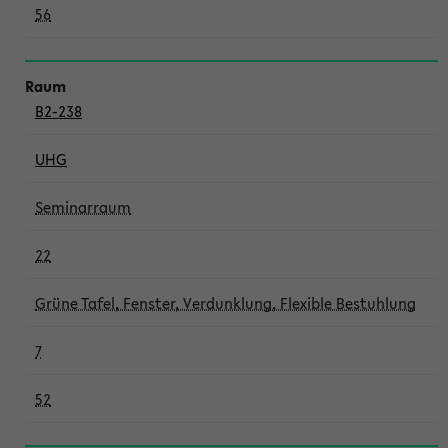
56
B2-238
UHG
Seminarraum
22
Grüne Tafel, Fenster, Verdunklung, Flexible Bestuhlung
7
52