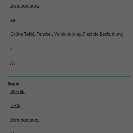
Seminarraum
44
Grüne Tafel, Fenster, Verdunklung, Flexible Bestuhlung
7
75
B2-260
UHG
Seminarraum