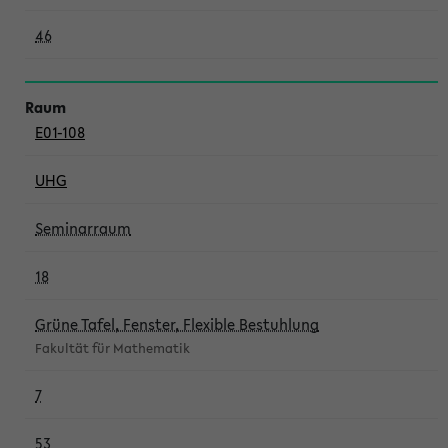
46
E01-108
UHG
Seminarraum
18
Grüne Tafel, Fenster, Flexible Bestuhlung
Fakultät für Mathematik
7
53