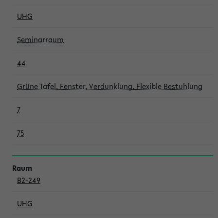
UHG
Seminarraum
44
Grüne Tafel, Fenster, Verdunklung, Flexible Bestuhlung
7
75
B2-249
UHG