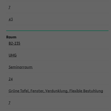
7
43
B2-235
UHG
Seminarraum
24
Grüne Tafel, Fenster, Verdunklung, Flexible Bestuhlung
7