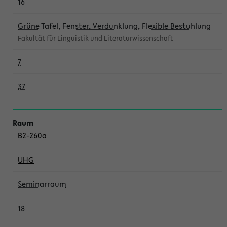
16
Grüne Tafel, Fenster, Verdunklung, Flexible Bestuhlung
Fakultät für Linguistik und Literaturwissenschaft
7
37
B2-260a
UHG
Seminarraum
18