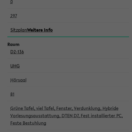
0
297
Sitzplan
Weitere Info
D2-136
UHG
Hörsaal
81
Grüne Tafel, viel Tafel, Fenster, Verdunklung, Hybride
Vorlesungsausstattung, DTEN D7, Fest installierter PC,
Feste Bestuhlung