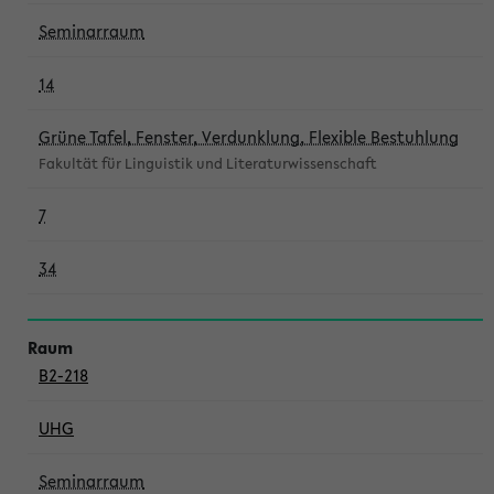
Seminarraum
14
Grüne Tafel, Fenster, Verdunklung, Flexible Bestuhlung
Fakultät für Linguistik und Literaturwissenschaft
7
34
B2-218
UHG
Seminarraum