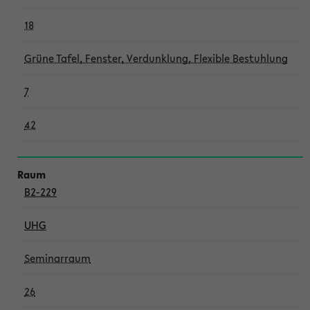
18
Grüne Tafel, Fenster, Verdunklung, Flexible Bestuhlung
7
42
B2-229
UHG
Seminarraum
26