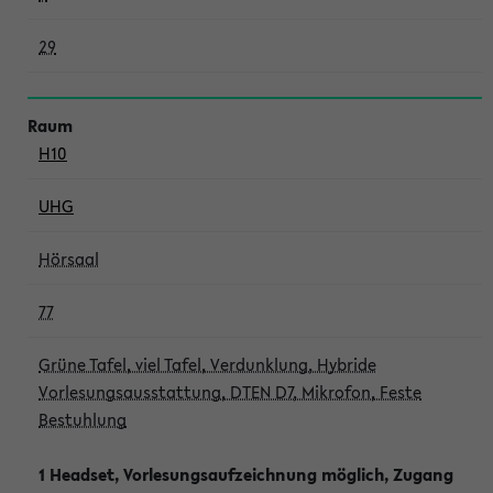
29
H10
UHG
Hörsaal
77
Grüne Tafel, viel Tafel, Verdunklung, Hybride
Vorlesungsausstattung, DTEN D7, Mikrofon, Feste
Bestuhlung
1 Headset, Vorlesungsaufzeichnung möglich, Zugang