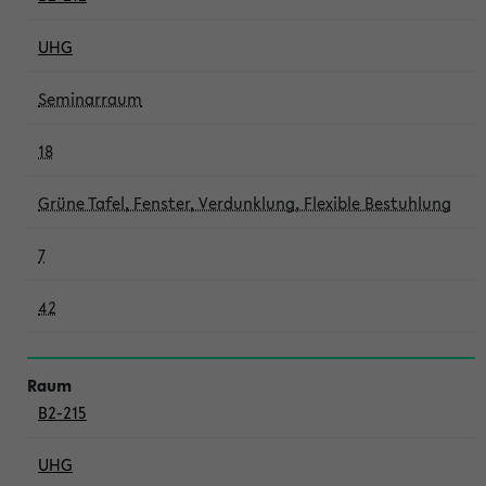
UHG
Seminarraum
18
Grüne Tafel, Fenster, Verdunklung, Flexible Bestuhlung
7
42
B2-215
UHG