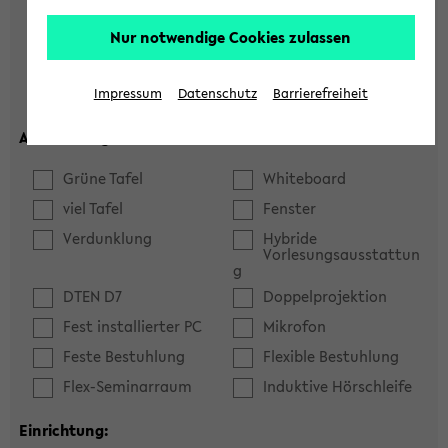
Hörsaal
Seminarraum
Nur notwendige Cookies zulassen
max. Plätze:
Impressum
Datenschutz
Barrierefreiheit
Ausstattung:
Grüne Tafel
Whiteboard
viel Tafel
Fenster
Verdunklung
Hybride
Vorlesungsausstattun
g
DTEN D7
Doppelprojektion
Fest installierter PC
Mikrofon
Feste Bestuhlung
Flexible Bestuhlung
Flex-Seminarraum
Induktive Hörschleife
Einrichtung: