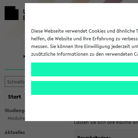
Diese Webseite verwendet Cookies und ähnliche Te
helfen, die Website und Ihre Erfahrung zu verbes
messen. Sie können Ihre Einwilligung jederzeit u
zusätzliche Informationen zu den verwendeten C
Universität
Forschung
Im eKVV ver
mein
Start
eKVV
Freie Räume und Veranstal
Studiengangsauswahl
Raumanfragen:
raumvergabe@
Modulrecherche
Lassen Sie sich alle Räume 
Aktuelles
Raumkriterien: