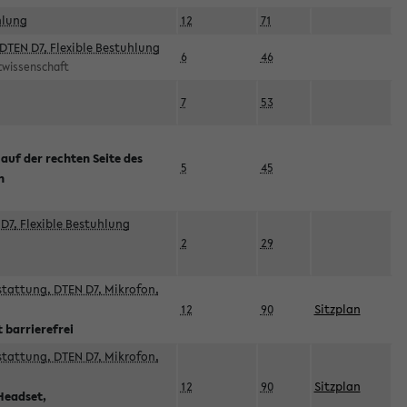
hlung
12
71
DTEN D7, Flexible Bestuhlung
6
46
rtwissenschaft
7
53
 auf der rechten Seite des
5
45
n
D7, Flexible Bestuhlung
2
29
sstattung, DTEN D7, Mikrofon,
12
90
Sitzplan
 barrierefrei
sstattung, DTEN D7, Mikrofon,
12
90
Sitzplan
Headset,