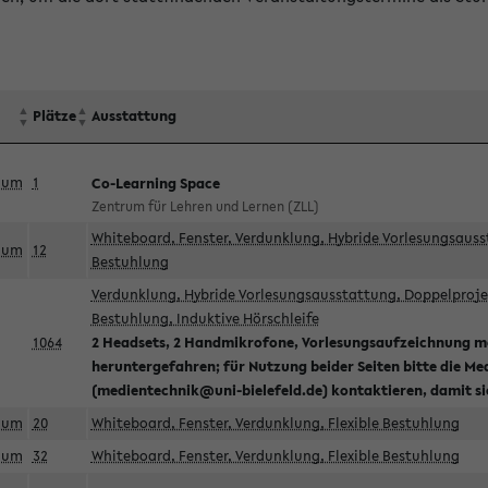
Plätze
Ausstattung
aum
1
Co-Learning Space
Zentrum für Lehren und Lernen (ZLL)
Whiteboard, Fenster, Verdunklung, Hybride Vorlesungsausst
aum
12
Bestuhlung
Verdunklung, Hybride Vorlesungsausstattung, Doppelprojek
Bestuhlung, Induktive Hörschleife
1064
2 Headsets, 2 Handmikrofone, Vorlesungsaufzeichnung mö
heruntergefahren; für Nutzung beider Seiten bitte die Me
(medientechnik@uni-bielefeld.de) kontaktieren, damit s
aum
20
Whiteboard, Fenster, Verdunklung, Flexible Bestuhlung
aum
32
Whiteboard, Fenster, Verdunklung, Flexible Bestuhlung