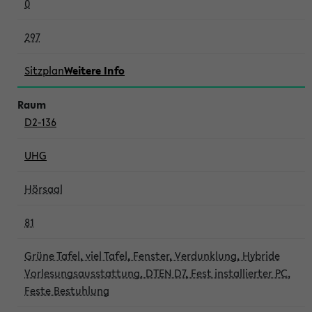
0
297
Sitzplan
Weitere Info
D2-136
UHG
Hörsaal
81
Grüne Tafel, viel Tafel, Fenster, Verdunklung, Hybride
Vorlesungsausstattung, DTEN D7, Fest installierter PC,
Feste Bestuhlung