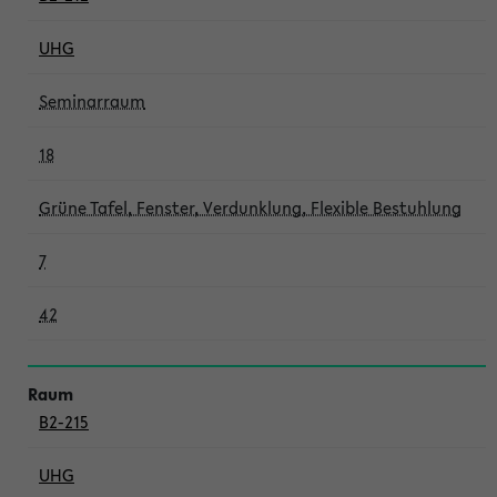
UHG
Seminarraum
18
Grüne Tafel, Fenster, Verdunklung, Flexible Bestuhlung
7
42
B2-215
UHG