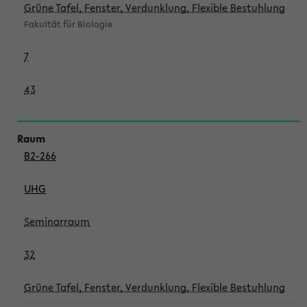
Grüne Tafel, Fenster, Verdunklung, Flexible Bestuhlung
Fakultät für Biologie
7
43
B2-266
UHG
Seminarraum
32
Grüne Tafel, Fenster, Verdunklung, Flexible Bestuhlung