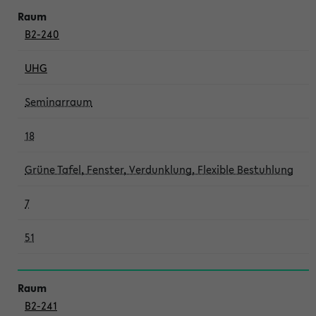
B2-240
UHG
Seminarraum
18
Grüne Tafel, Fenster, Verdunklung, Flexible Bestuhlung
7
51
B2-241