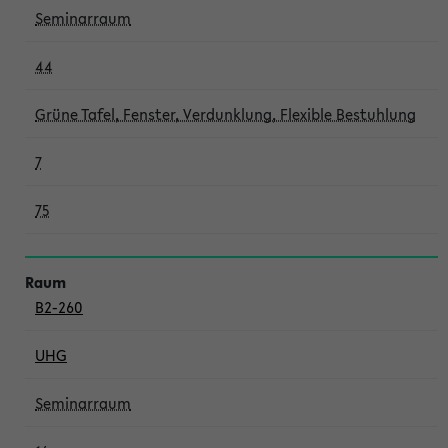
Seminarraum
44
Grüne Tafel, Fenster, Verdunklung, Flexible Bestuhlung
7
75
B2-260
UHG
Seminarraum