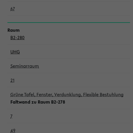
67
B2-280
UHG
Seminarraum
21
Grüne Tafel, Fenster, Verdunklung, Flexible Bestuhlung
Faltwand zu Raum B2-278
7
49