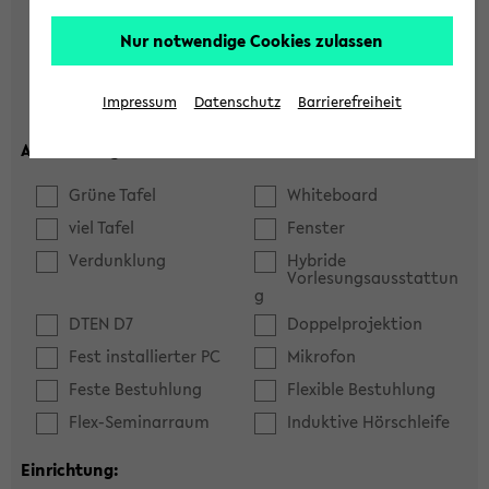
Hörsaal
Seminarraum
Nur notwendige Cookies zulassen
max. Plätze:
Impressum
Datenschutz
Barrierefreiheit
Ausstattung:
Grüne Tafel
Whiteboard
viel Tafel
Fenster
Verdunklung
Hybride
Vorlesungsausstattun
g
DTEN D7
Doppelprojektion
Fest installierter PC
Mikrofon
Feste Bestuhlung
Flexible Bestuhlung
Flex-Seminarraum
Induktive Hörschleife
Einrichtung: