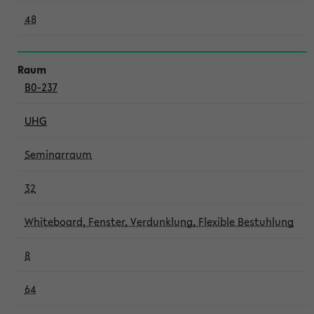
48
B0-237
UHG
Seminarraum
32
Whiteboard, Fenster, Verdunklung, Flexible Bestuhlung
8
64