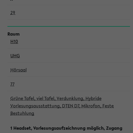
29
H10
UHG
Hörsaal
77
Grüne Tafel, viel Tafel, Verdunklung, Hybride
Vorlesungsausstattung, DTEN D7, Mikrofon, Feste
Bestuhlung
1 Headset, Vorlesungsaufzeichnung möglich, Zugang