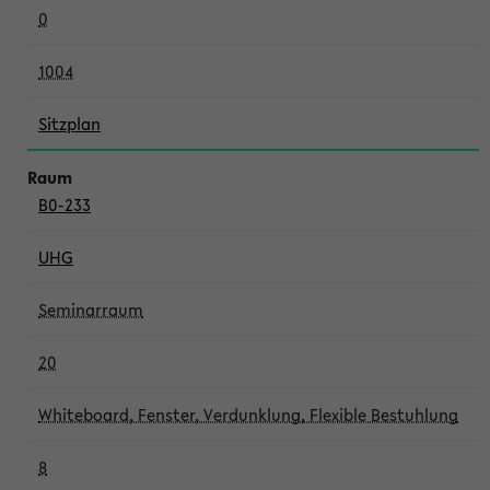
0
1004
Sitzplan
B0-233
UHG
Seminarraum
20
Whiteboard, Fenster, Verdunklung, Flexible Bestuhlung
8