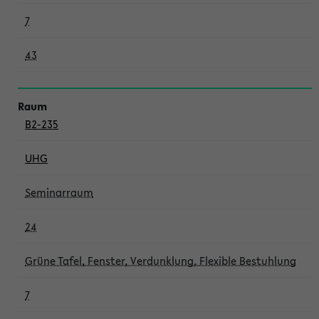
7
43
B2-235
UHG
Seminarraum
24
Grüne Tafel, Fenster, Verdunklung, Flexible Bestuhlung
7