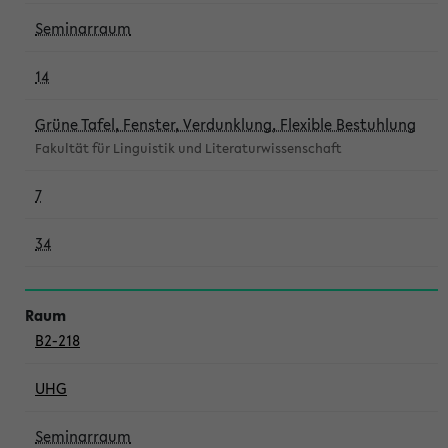
Seminarraum
14
Grüne Tafel, Fenster, Verdunklung, Flexible Bestuhlung
Fakultät für Linguistik und Literaturwissenschaft
7
34
B2-218
UHG
Seminarraum