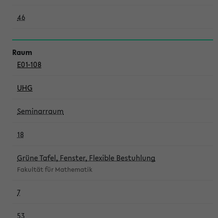
46
E01-108
UHG
Seminarraum
18
Grüne Tafel, Fenster, Flexible Bestuhlung
Fakultät für Mathematik
7
53