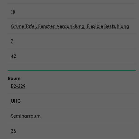
18
Grüne Tafel, Fenster, Verdunklung, Flexible Bestuhlung
7
42
B2-229
UHG
Seminarraum
26