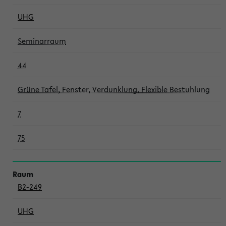
UHG
Seminarraum
44
Grüne Tafel, Fenster, Verdunklung, Flexible Bestuhlung
7
75
B2-249
UHG