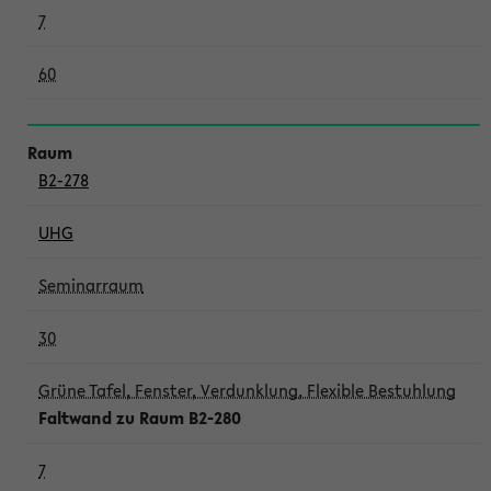
7
60
B2-278
UHG
Seminarraum
30
Grüne Tafel, Fenster, Verdunklung, Flexible Bestuhlung
Faltwand zu Raum B2-280
7