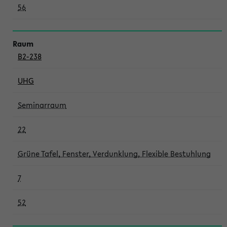
56
B2-238
UHG
Seminarraum
22
Grüne Tafel, Fenster, Verdunklung, Flexible Bestuhlung
7
52