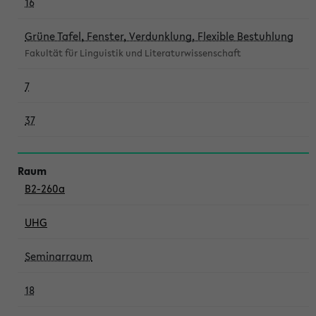
16
Grüne Tafel, Fenster, Verdunklung, Flexible Bestuhlung
Fakultät für Linguistik und Literaturwissenschaft
7
37
B2-260a
UHG
Seminarraum
18