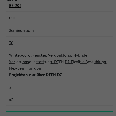
B2-206
UHG
Seminarraum
30
Whiteboard, Fenster, Verdunklung, Hybride
Vorlesungsausstattung, DTEN D7, Flexible Bestuhlung,
Flex-Seminarraum
Projekton nur über DTEN D7
3
67