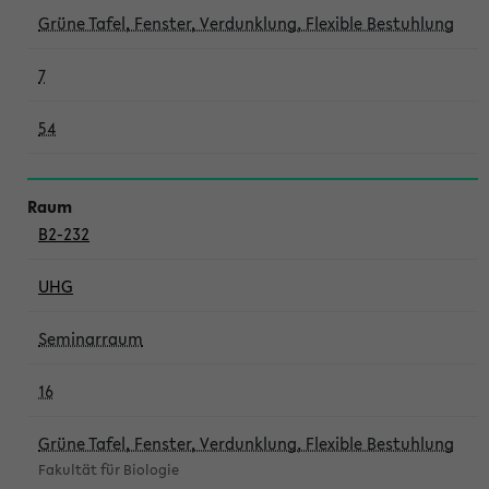
Grüne Tafel, Fenster, Verdunklung, Flexible Bestuhlung
7
54
B2-232
UHG
Seminarraum
16
Grüne Tafel, Fenster, Verdunklung, Flexible Bestuhlung
Fakultät für Biologie