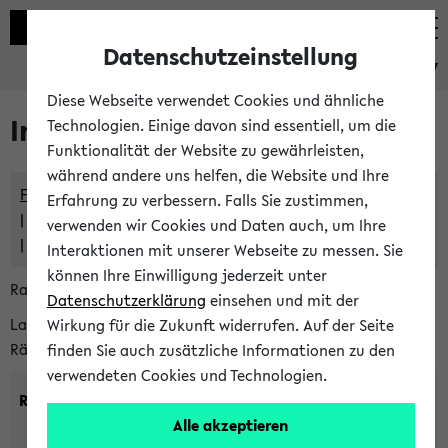
Datenschutzeinstellung
eKVV
Diese Webseite verwendet Cookies und ähnliche
Im eKVV verwaltete Räume
Technologien. Einige davon sind essentiell, um die
Funktionalität der Website zu gewährleisten,
während andere uns helfen, die Website und Ihre
Freie Räume und Veranstaltungsüberschneidungen
Erfahrung zu verbessern. Falls Sie zustimmen,
Raumüberschneidungen
verwenden wir Cookies und Daten auch, um Ihre
Hinweise der zentralen Raumvergabe
Interaktionen mit unserer Webseite zu messen. Sie
können Ihre Einwilligung jederzeit unter
Raumanfragen:
raumvergabe@uni-bielefeld.de
Datenschutzerklärung
einsehen und mit der
Lassen Sie sich alle Räume anzeigen oder suchen Sie nach
Wirkung für die Zukunft widerrufen. Auf der Seite
Räumen mit bestimmten Eigenschaften:
finden Sie auch zusätzliche Informationen zu den
verwendeten Cookies und Technologien.
Raumkriterien:
Alle akzeptieren
Raumkategorie:
min. Plätze: