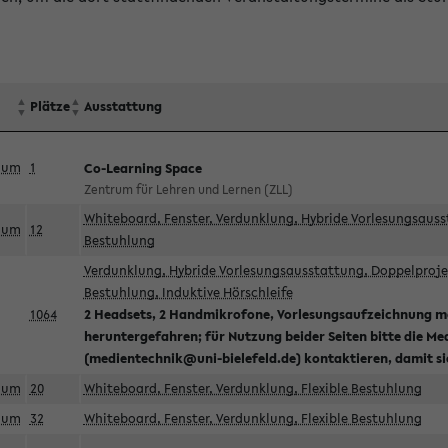
Plätze
Ausstattung
aum
1
Co-Learning Space
Zentrum für Lehren und Lernen (ZLL)
Whiteboard, Fenster, Verdunklung, Hybride Vorlesungsausst
aum
12
Bestuhlung
Verdunklung, Hybride Vorlesungsausstattung, Doppelprojek
Bestuhlung, Induktive Hörschleife
1064
2 Headsets, 2 Handmikrofone, Vorlesungsaufzeichnung mö
heruntergefahren; für Nutzung beider Seiten bitte die Me
(medientechnik@uni-bielefeld.de) kontaktieren, damit s
aum
20
Whiteboard, Fenster, Verdunklung, Flexible Bestuhlung
aum
32
Whiteboard, Fenster, Verdunklung, Flexible Bestuhlung