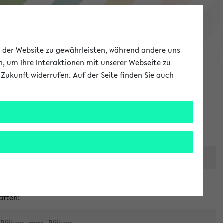
eKVV
ät der Website zu gewährleisten, während andere uns
h, um Ihre Interaktionen mit unserer Webseite zu
Zukunft widerrufen. Auf der Seite finden Sie auch
Meine Uni
EN
ANMELDEN
er zentralen Raumvergabe
aften:
Plätze:
max. Plätze: