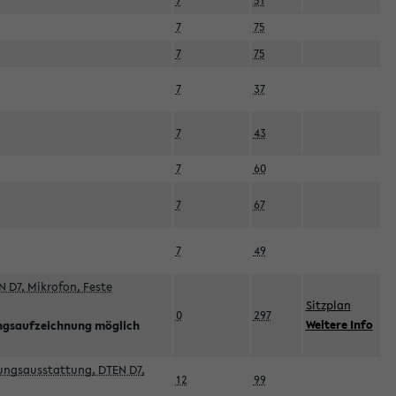
7
51
7
75
7
75
7
37
7
43
7
60
7
67
7
49
 D7, Mikrofon, Feste
Sitzplan
0
297
Weitere Info
ngsaufzeichnung möglich
esungsausstattung, DTEN D7,
12
99