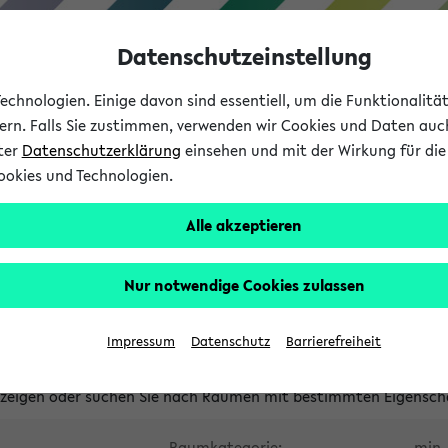
Datenschutzeinstellung
chnologien. Einige davon sind essentiell, um die Funktionalit
sern. Falls Sie zustimmen, verwenden wir Cookies und Daten auc
nter
Datenschutzerklärung
einsehen und mit der Wirkung für die 
ookies und Technologien.
Studium
Lehre
International
Alle akzeptieren
waltete Räume
Nur notwendige Cookies zulassen
tungsüberschneidungen
Raumüberschneidungen
Hinweise d
Impressum
Datenschutz
Barrierefreiheit
uni-bielefeld.de
anzeigen oder suchen Sie nach Räumen mit bestimmten Eigensch
Raumkategorie:
min. 