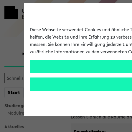
Diese Webseite verwendet Cookies und ähnliche Te
helfen, die Website und Ihre Erfahrung zu verbes
messen. Sie können Ihre Einwilligung jederzeit u
zusätzliche Informationen zu den verwendeten C
Universität
Forschung
Im eKVV ver
mein
Start
eKVV
Freie Räume und Veranstal
Studiengangsauswahl
Raumanfragen:
raumvergabe@
Modulrecherche
Lassen Sie sich alle Räume 
Aktuelles
Raumkriterien: