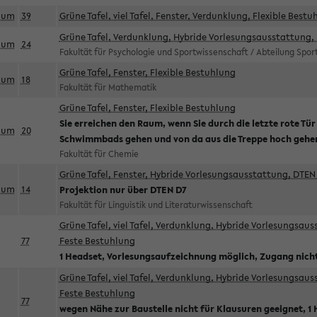
aum
39
Grüne Tafel, viel Tafel, Fenster, Verdunklung, Flexible Bestu
Grüne Tafel, Verdunklung, Hybride Vorlesungsausstattung, 
aum
24
Fakultät für Psychologie und Sportwissenschaft / Abteilung Spo
Grüne Tafel, Fenster, Flexible Bestuhlung
aum
18
Fakultät für Mathematik
Grüne Tafel, Fenster, Flexible Bestuhlung
Sie erreichen den Raum, wenn Sie durch die letzte rote Tür
aum
20
Schwimmbads gehen und von da aus die Treppe hoch gehe
Fakultät für Chemie
Grüne Tafel, Fenster, Hybride Vorlesungsausstattung, DTEN 
aum
14
Projektion nur über DTEN D7
Fakultät für Linguistik und Literaturwissenschaft
Grüne Tafel, viel Tafel, Verdunklung, Hybride Vorlesungsau
77
Feste Bestuhlung
1 Headset, Vorlesungsaufzeichnung möglich, Zugang nicht
Grüne Tafel, viel Tafel, Verdunklung, Hybride Vorlesungsau
Feste Bestuhlung
77
wegen Nähe zur Baustelle nicht für Klausuren geeignet, 1 