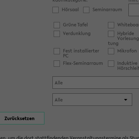
Hörsaal
Seminarraum
Grüne Tafel
Whiteboa
Verdunklung
Hybride
Vorlesung
tung
Fest installierter
Mikrofon
PC
Flex-Seminarraum
Induktive
Hörschlei
en, um die dort stattfindenden Veranstaltungstermine als Stu