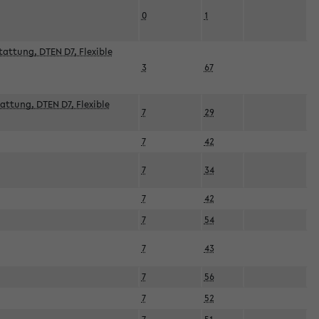
0
1
attung, DTEN D7, Flexible
3
67
attung, DTEN D7, Flexible
7
29
7
42
7
34
7
42
7
54
7
43
7
56
7
52