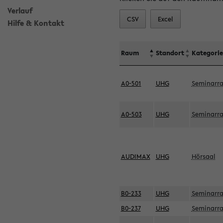
Verlauf
CSV
Excel
Hilfe & Kontakt
Raum
Standort
Kategorie
A0-501
UHG
Seminarr
A0-503
UHG
Seminarr
AUDIMAX
UHG
Hörsaal
B0-233
UHG
Seminarr
B0-237
UHG
Seminarr