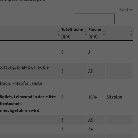
Suche:
Tafelfläche
Fläche
(qm)
(qm)
0
1
attung, DTEN D7, Flexible
2
28
tion, Mikrofon, Feste
glich, Leinwand in der Mitte
0
1004
Sitzplan
dientechnik
ie hochgefahren wird
8
48
8
64