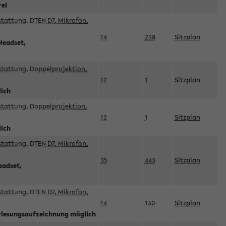
rei
sstattung, DTEN D7, Mikrofon,
14
238
Sitzplan
Headset,
sstattung, Doppelprojektion,
12
1
Sitzplan
lich
sstattung, Doppelprojektion,
12
1
Sitzplan
lich
sstattung, DTEN D7, Mikrofon,
35
443
Sitzplan
eadset,
sstattung, DTEN D7, Mikrofon,
14
130
Sitzplan
orlesungsaufzeichnung möglich