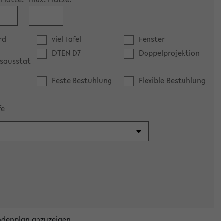
rd
viel Tafel
Fenster
DTEN D7
Doppelprojektion
sausstat
Feste Bestuhlung
Flexible Bestuhlung
fe
ndenplan anzuzeigen.