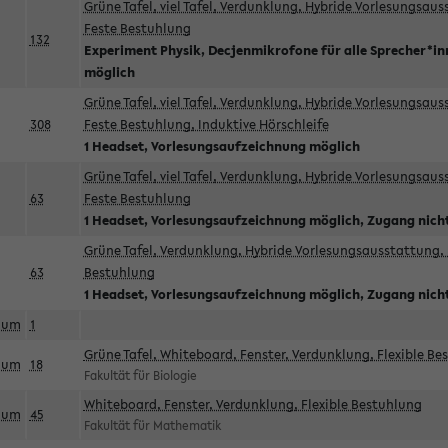
Grüne Tafel, viel Tafel, Verdunklung, Hybride Vorlesungsau
Feste Bestuhlung
132
Experiment Physik, Decjenmikrofone für alle Sprecher*i
möglich
Grüne Tafel, viel Tafel, Verdunklung, Hybride Vorlesungsau
308
Feste Bestuhlung, Induktive Hörschleife
1 Headset, Vorlesungsaufzeichnung möglich
Grüne Tafel, viel Tafel, Verdunklung, Hybride Vorlesungsau
63
Feste Bestuhlung
1 Headset, Vorlesungsaufzeichnung möglich, Zugang nicht
Grüne Tafel, Verdunklung, Hybride Vorlesungsausstattung, 
63
Bestuhlung
1 Headset, Vorlesungsaufzeichnung möglich, Zugang nicht
aum
1
Grüne Tafel, Whiteboard, Fenster, Verdunklung, Flexible Be
aum
18
Fakultät für Biologie
Whiteboard, Fenster, Verdunklung, Flexible Bestuhlung
aum
45
Fakultät für Mathematik