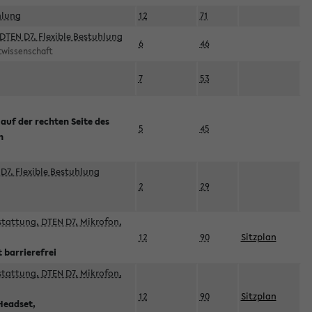
hlung
12
71
DTEN D7, Flexible Bestuhlung
6
46
rtwissenschaft
7
53
 auf der rechten Seite des
5
45
n
D7, Flexible Bestuhlung
2
29
sstattung, DTEN D7, Mikrofon,
12
90
Sitzplan
 barrierefrei
sstattung, DTEN D7, Mikrofon,
12
90
Sitzplan
Headset,