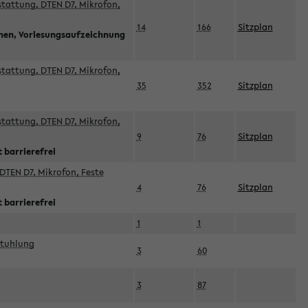
sstattung, DTEN D7, Mikrofon,
14
166
Sitzplan
nnen, Vorlesungsaufzeichnung
sstattung, DTEN D7, Mikrofon,
35
352
Sitzplan
sstattung, DTEN D7, Mikrofon,
9
76
Sitzplan
 barrierefrei
DTEN D7, Mikrofon, Feste
4
76
Sitzplan
 barrierefrei
1
1
stuhlung
3
60
3
87