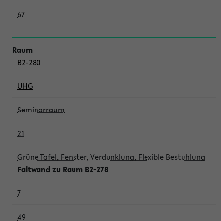
67
B2-280
UHG
Seminarraum
21
Grüne Tafel, Fenster, Verdunklung, Flexible Bestuhlung
Faltwand zu Raum B2-278
7
49