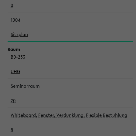
0
1004
Sitzplan
B0-233
UHG
Seminarraum
20
Whiteboard, Fenster, Verdunklung, Flexible Bestuhlung
8