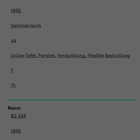
UHG
Seminarraum
44
Grüne Tafel, Fenster, Verdunklung, Flexible Bestuhlung
7
75
B2-249
UHG