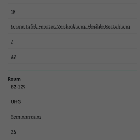
18
Grüne Tafel, Fenster, Verdunklung, Flexible Bestuhlung
7
42
B2-229
UHG
Seminarraum
26