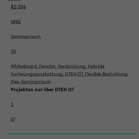
B2-206
UHG
Seminarraum
30
Whiteboard, Fenster, Verdunklung, Hybride
Vorlesungsausstattung, DTEN D7, Flexible Bestuhlung,
Flex-Seminarraum
Projekton nur über DTEN D7
3
67