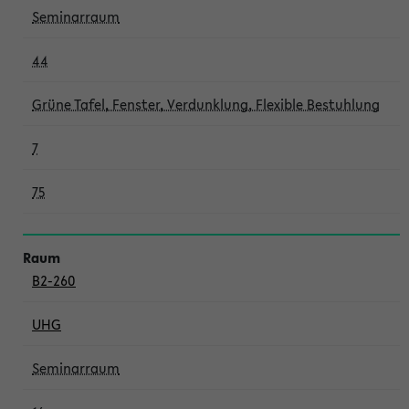
Seminarraum
44
Grüne Tafel, Fenster, Verdunklung, Flexible Bestuhlung
7
75
B2-260
UHG
Seminarraum