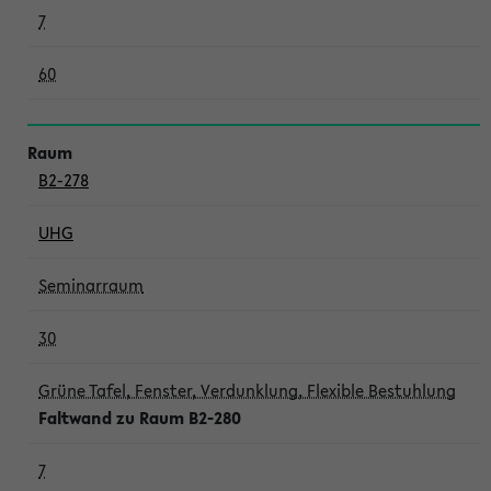
7
60
B2-278
UHG
Seminarraum
30
Grüne Tafel, Fenster, Verdunklung, Flexible Bestuhlung
Faltwand zu Raum B2-280
7