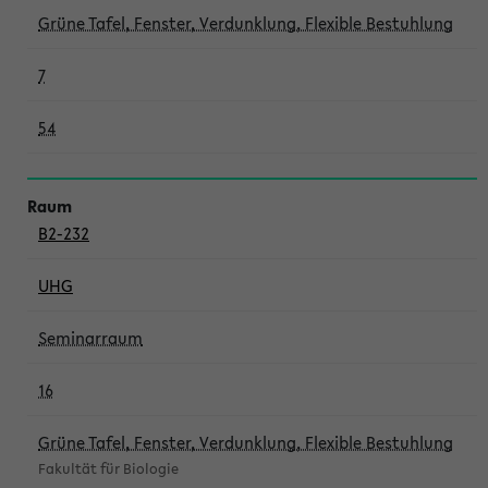
Grüne Tafel, Fenster, Verdunklung, Flexible Bestuhlung
7
54
B2-232
UHG
Seminarraum
16
Grüne Tafel, Fenster, Verdunklung, Flexible Bestuhlung
Fakultät für Biologie