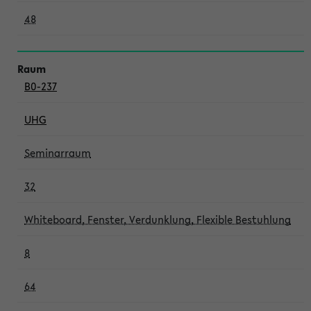
48
B0-237
UHG
Seminarraum
32
Whiteboard, Fenster, Verdunklung, Flexible Bestuhlung
8
64