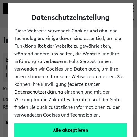
Datenschutzeinstellung
eKVV
Diese Webseite verwendet Cookies und ähnliche
Im eKVV verwaltete Räume
Technologien. Einige davon sind essentiell, um die
Funktionalität der Website zu gewährleisten,
während andere uns helfen, die Website und Ihre
Freie Räume und Veranstaltungsüberschneidungen
Erfahrung zu verbessern. Falls Sie zustimmen,
Raumüberschneidungen
verwenden wir Cookies und Daten auch, um Ihre
Hinweise der zentralen Raumvergabe
Interaktionen mit unserer Webseite zu messen. Sie
können Ihre Einwilligung jederzeit unter
Raumanfragen:
raumvergabe@uni-bielefeld.de
Datenschutzerklärung
einsehen und mit der
Lassen Sie sich alle Räume anzeigen oder suchen Sie nach
Wirkung für die Zukunft widerrufen. Auf der Seite
Räumen mit bestimmten Eigenschaften:
finden Sie auch zusätzliche Informationen zu den
verwendeten Cookies und Technologien.
Raumkriterien:
Alle akzeptieren
Raumkategorie:
min. Plätze: