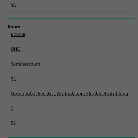
56
B2-238
UHG
Seminarraum
22
Grüne Tafel, Fenster, Verdunklung, Flexible Bestuhlung
7
52