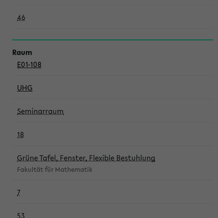
46
E01-108
UHG
Seminarraum
18
Grüne Tafel, Fenster, Flexible Bestuhlung
Fakultät für Mathematik
7
53