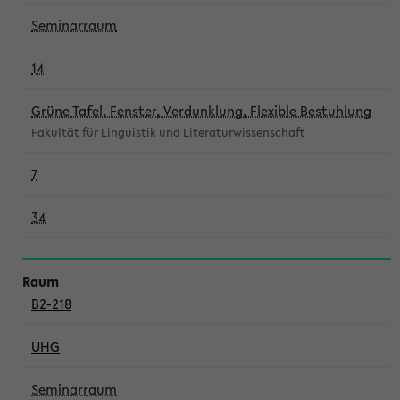
Seminarraum
14
Grüne Tafel, Fenster, Verdunklung, Flexible Bestuhlung
Fakultät für Linguistik und Literaturwissenschaft
7
34
B2-218
UHG
Seminarraum