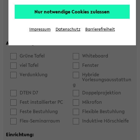
Hörsaal
Seminarraum
Nur notwendige Cookies zulassen
max. Plätze:
Impressum
Datenschutz
Barrierefreiheit
Ausstattung:
Grüne Tafel
Whiteboard
viel Tafel
Fenster
Verdunklung
Hybride
Vorlesungsausstattun
g
DTEN D7
Doppelprojektion
Fest installierter PC
Mikrofon
Feste Bestuhlung
Flexible Bestuhlung
Flex-Seminarraum
Induktive Hörschleife
Einrichtung: