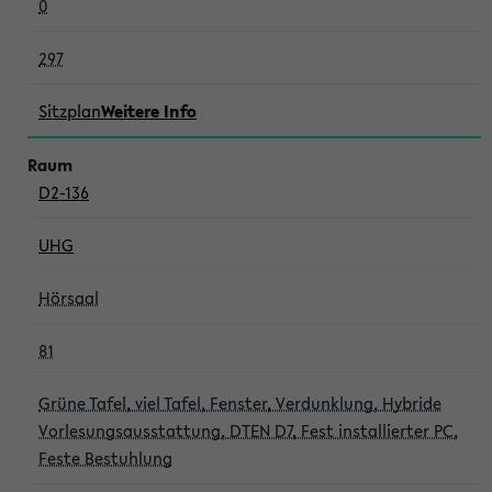
0
297
Sitzplan
Weitere Info
D2-136
UHG
Hörsaal
81
Grüne Tafel, viel Tafel, Fenster, Verdunklung, Hybride
Vorlesungsausstattung, DTEN D7, Fest installierter PC,
Feste Bestuhlung