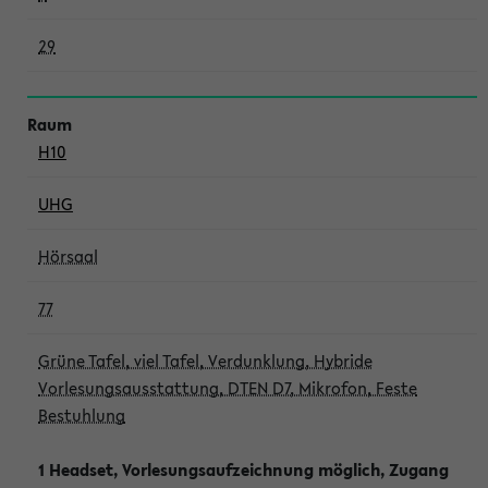
29
H10
UHG
Hörsaal
77
Grüne Tafel, viel Tafel, Verdunklung, Hybride
Vorlesungsausstattung, DTEN D7, Mikrofon, Feste
Bestuhlung
1 Headset, Vorlesungsaufzeichnung möglich, Zugang