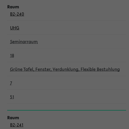
B2-240
UHG
Seminarraum
18
Grüne Tafel, Fenster, Verdunklung, Flexible Bestuhlung
7
51
B2-241