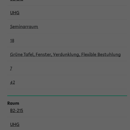
UHG
Seminarraum
18
Grüne Tafel, Fenster, Verdunklung, Flexible Bestuhlung
7
42
B2-215
UHG