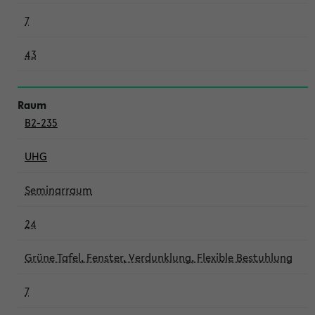
7
43
B2-235
UHG
Seminarraum
24
Grüne Tafel, Fenster, Verdunklung, Flexible Bestuhlung
7