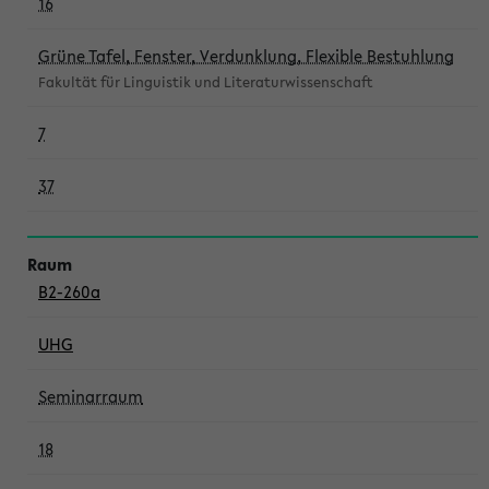
16
Grüne Tafel, Fenster, Verdunklung, Flexible Bestuhlung
Fakultät für Linguistik und Literaturwissenschaft
7
37
B2-260a
UHG
Seminarraum
18