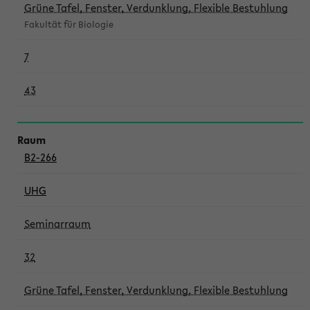
Grüne Tafel, Fenster, Verdunklung, Flexible Bestuhlung
Fakultät für Biologie
7
43
B2-266
UHG
Seminarraum
32
Grüne Tafel, Fenster, Verdunklung, Flexible Bestuhlung