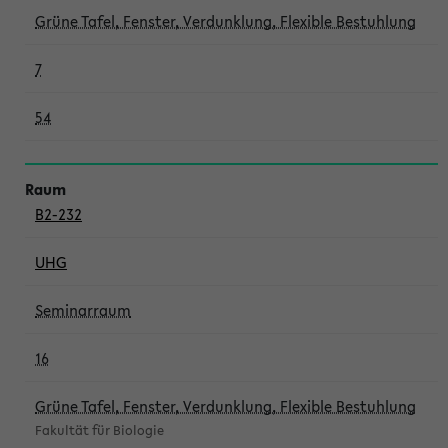
Grüne Tafel, Fenster, Verdunklung, Flexible Bestuhlung
7
54
B2-232
UHG
Seminarraum
16
Grüne Tafel, Fenster, Verdunklung, Flexible Bestuhlung
Fakultät für Biologie