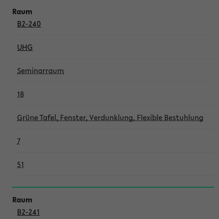
B2-240
UHG
Seminarraum
18
Grüne Tafel, Fenster, Verdunklung, Flexible Bestuhlung
7
51
B2-241