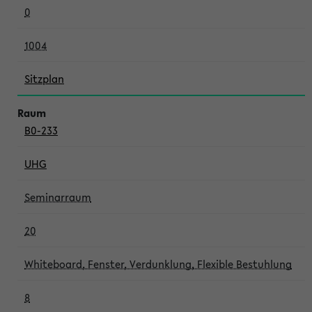
0
1004
Sitzplan
B0-233
UHG
Seminarraum
20
Whiteboard, Fenster, Verdunklung, Flexible Bestuhlung
8