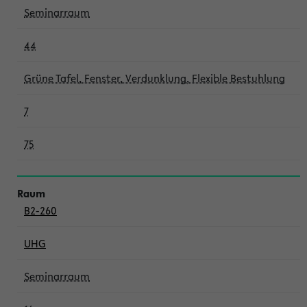
Seminarraum
44
Grüne Tafel, Fenster, Verdunklung, Flexible Bestuhlung
7
75
B2-260
UHG
Seminarraum