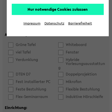
Hörsaal
Seminarraum
Nur notwendige Cookies zulassen
max. Plätze:
Impressum
Datenschutz
Barrierefreiheit
Ausstattung:
Grüne Tafel
Whiteboard
viel Tafel
Fenster
Verdunklung
Hybride
Vorlesungsausstattun
g
DTEN D7
Doppelprojektion
Fest installierter PC
Mikrofon
Feste Bestuhlung
Flexible Bestuhlung
Flex-Seminarraum
Induktive Hörschleife
Einrichtung: