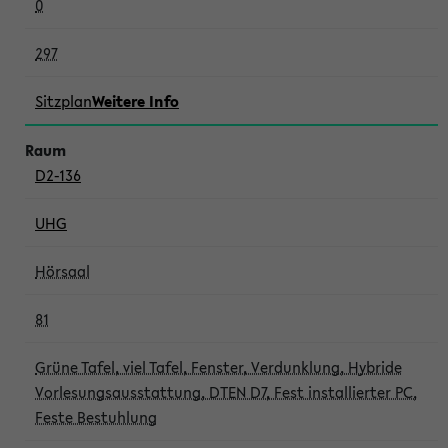
0
297
Sitzplan
Weitere Info
D2-136
UHG
Hörsaal
81
Grüne Tafel, viel Tafel, Fenster, Verdunklung, Hybride
Vorlesungsausstattung, DTEN D7, Fest installierter PC,
Feste Bestuhlung