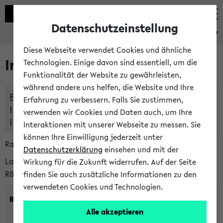
Datenschutzeinstellung
eKVV
Diese Webseite verwendet Cookies und ähnliche
Im eKVV verwaltete Räume
Technologien. Einige davon sind essentiell, um die
Funktionalität der Website zu gewährleisten,
während andere uns helfen, die Website und Ihre
Freie Räume und Veranstaltungsüberschneidungen
Erfahrung zu verbessern. Falls Sie zustimmen,
Raumüberschneidungen
verwenden wir Cookies und Daten auch, um Ihre
Hinweise der zentralen Raumvergabe
Interaktionen mit unserer Webseite zu messen. Sie
können Ihre Einwilligung jederzeit unter
Raumanfragen:
raumvergabe@uni-bielefeld.de
Datenschutzerklärung
einsehen und mit der
Lassen Sie sich alle Räume anzeigen oder suchen Sie nach
Wirkung für die Zukunft widerrufen. Auf der Seite
Räumen mit bestimmten Eigenschaften:
finden Sie auch zusätzliche Informationen zu den
verwendeten Cookies und Technologien.
Raumkriterien:
Alle akzeptieren
Raumkategorie:
min. Plätze: