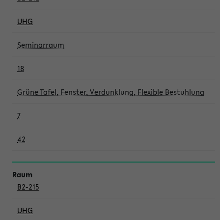
UHG
Seminarraum
18
Grüne Tafel, Fenster, Verdunklung, Flexible Bestuhlung
7
42
B2-215
UHG