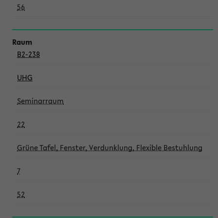
56
B2-238
UHG
Seminarraum
22
Grüne Tafel, Fenster, Verdunklung, Flexible Bestuhlung
7
52