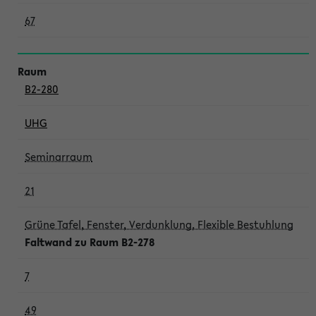
67
B2-280
UHG
Seminarraum
21
Grüne Tafel, Fenster, Verdunklung, Flexible Bestuhlung
Faltwand zu Raum B2-278
7
49