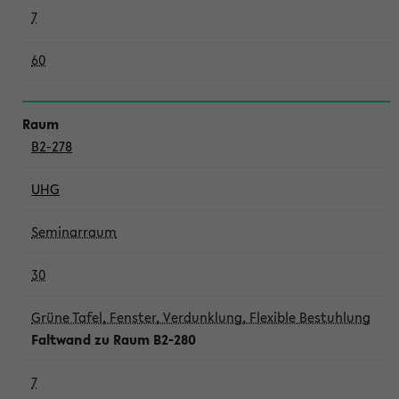
7
60
B2-278
UHG
Seminarraum
30
Grüne Tafel, Fenster, Verdunklung, Flexible Bestuhlung
Faltwand zu Raum B2-280
7