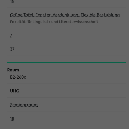
16
Grüne Tafel, Fenster, Verdunklung, Flexible Bestuhlung
Fakultät für Linguistik und Literaturwissenschaft
7
37
B2-260a
UHG
Seminarraum
18