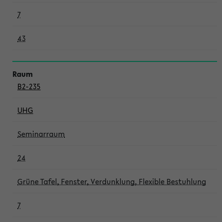
7
43
B2-235
UHG
Seminarraum
24
Grüne Tafel, Fenster, Verdunklung, Flexible Bestuhlung
7