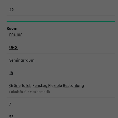
46
E01-108
UHG
Seminarraum
18
Grüne Tafel, Fenster, Flexible Bestuhlung
Fakultät für Mathematik
7
53