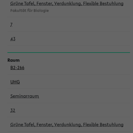
Grüne Tafel, Fenster, Verdunklung, Flexible Bestuhlung
Fakultät für Biologie
7
43
B2-266
UHG
Seminarraum
32
Grüne Tafel, Fenster, Verdunklung, Flexible Bestuhlung