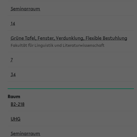
Seminarraum
14
Grüne Tafel, Fenster, Verdunklung, Flexible Bestuhlung
Fakultät für Linguistik und Literaturwissenschaft
7
34
B2-218
UHG
Seminarraum