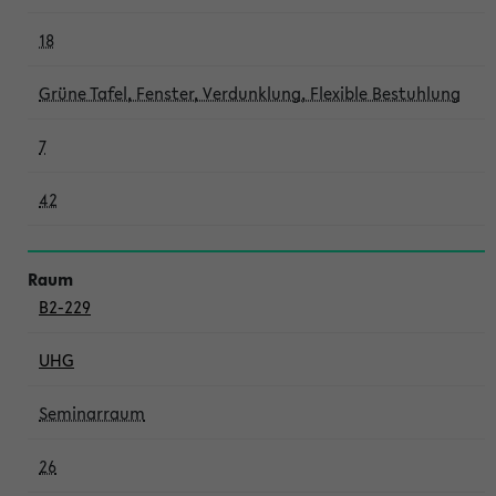
18
Grüne Tafel, Fenster, Verdunklung, Flexible Bestuhlung
7
42
B2-229
UHG
Seminarraum
26