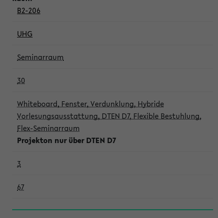
B2-206
UHG
Seminarraum
30
Whiteboard, Fenster, Verdunklung, Hybride
Vorlesungsausstattung, DTEN D7, Flexible Bestuhlung,
Flex-Seminarraum
Projekton nur über DTEN D7
3
67