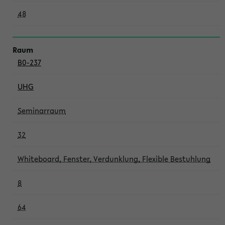
48
B0-237
UHG
Seminarraum
32
Whiteboard, Fenster, Verdunklung, Flexible Bestuhlung
8
64