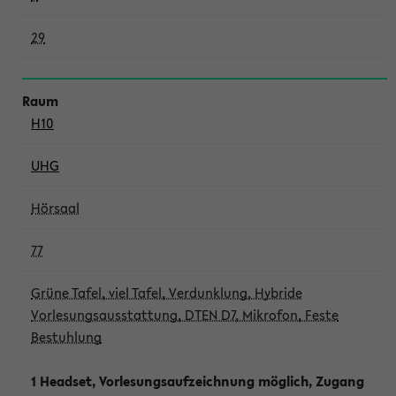
29
H10
UHG
Hörsaal
77
Grüne Tafel, viel Tafel, Verdunklung, Hybride
Vorlesungsausstattung, DTEN D7, Mikrofon, Feste
Bestuhlung
1 Headset, Vorlesungsaufzeichnung möglich, Zugang