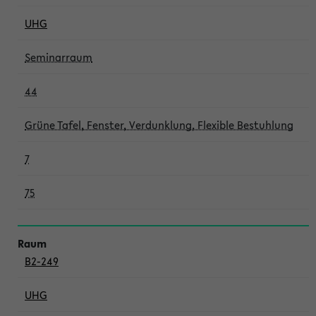
UHG
Seminarraum
44
Grüne Tafel, Fenster, Verdunklung, Flexible Bestuhlung
7
75
B2-249
UHG