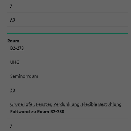
7
60
B2-278
UHG
Seminarraum
30
Grüne Tafel, Fenster, Verdunklung, Flexible Bestuhlung
Faltwand zu Raum B2-280
7