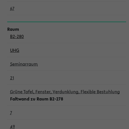
67
B2-280
UHG
Seminarraum
21
Grüne Tafel, Fenster, Verdunklung, Flexible Bestuhlung
Faltwand zu Raum B2-278
7
49