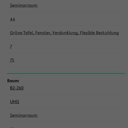
Seminarraum
44
Grüne Tafel, Fenster, Verdunklung, Flexible Bestuhlung
7
75
B2-260
UHG
Seminarraum