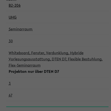
B2-206
UHG
Seminarraum
30
Whiteboard, Fenster, Verdunklung, Hybride
Vorlesungsausstattung, DTEN D7, Flexible Bestuhlung,
Flex-Seminarraum
Projekton nur über DTEN D7
3
67