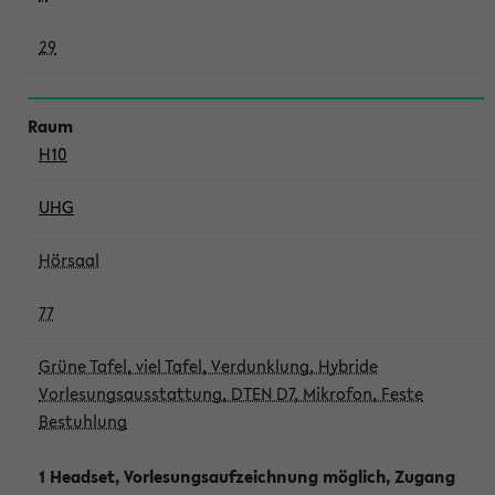
29
H10
UHG
Hörsaal
77
Grüne Tafel, viel Tafel, Verdunklung, Hybride
Vorlesungsausstattung, DTEN D7, Mikrofon, Feste
Bestuhlung
1 Headset, Vorlesungsaufzeichnung möglich, Zugang