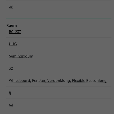
48
B0-237
UHG
Seminarraum
32
Whiteboard, Fenster, Verdunklung, Flexible Bestuhlung
8
64