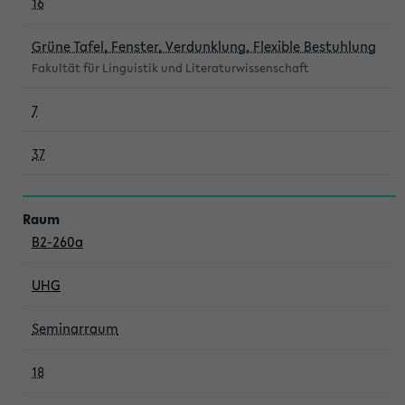
16
Grüne Tafel, Fenster, Verdunklung, Flexible Bestuhlung
Fakultät für Linguistik und Literaturwissenschaft
7
37
B2-260a
UHG
Seminarraum
18