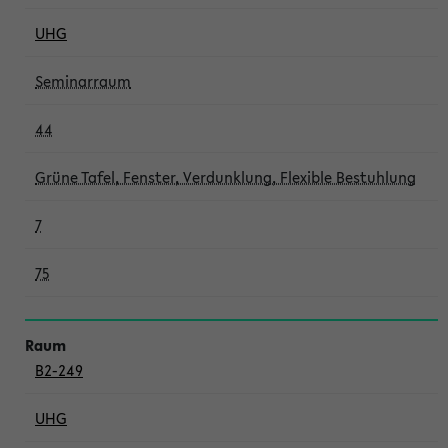
UHG
Seminarraum
44
Grüne Tafel, Fenster, Verdunklung, Flexible Bestuhlung
7
75
B2-249
UHG