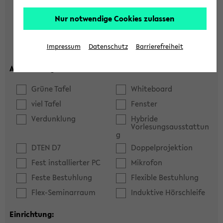
Hörsaal
Seminarraum
Nur notwendige Cookies zulassen
max. Plätze:
Impressum
Datenschutz
Barrierefreiheit
Ausstattung:
Grüne Tafel
Whiteboard
viel Tafel
Fenster
Verdunklung
Hybride
Vorlesungsausstattun
g
DTEN D7
Doppelprojektion
Fest installierter PC
Mikrofon
Feste Bestuhlung
Flexible Bestuhlung
Flex-Seminarraum
Induktive Hörschleife
Einrichtung: