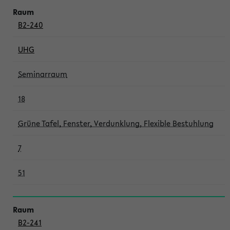
B2-240
UHG
Seminarraum
18
Grüne Tafel, Fenster, Verdunklung, Flexible Bestuhlung
7
51
B2-241