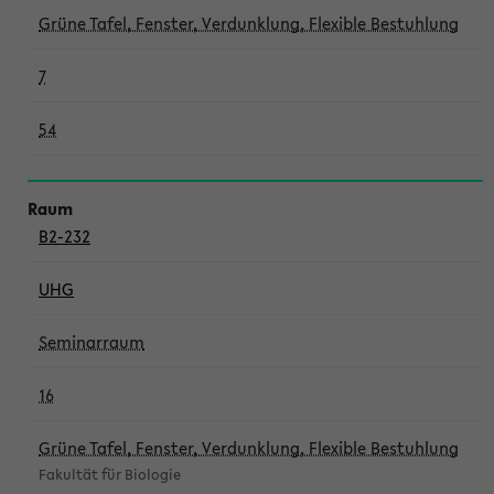
Grüne Tafel, Fenster, Verdunklung, Flexible Bestuhlung
7
54
B2-232
UHG
Seminarraum
16
Grüne Tafel, Fenster, Verdunklung, Flexible Bestuhlung
Fakultät für Biologie