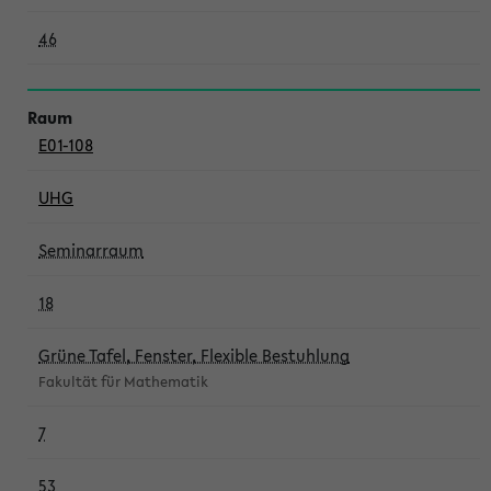
46
E01-108
UHG
Seminarraum
18
Grüne Tafel, Fenster, Flexible Bestuhlung
Fakultät für Mathematik
7
53