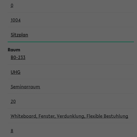
0
1004
Sitzplan
B0-233
UHG
Seminarraum
20
Whiteboard, Fenster, Verdunklung, Flexible Bestuhlung
8