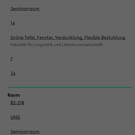
Seminarraum
14
Grüne Tafel, Fenster, Verdunklung, Flexible Bestuhlung
Fakultät für Linguistik und Literaturwissenschaft
7
34
B2-218
UHG
Seminarraum