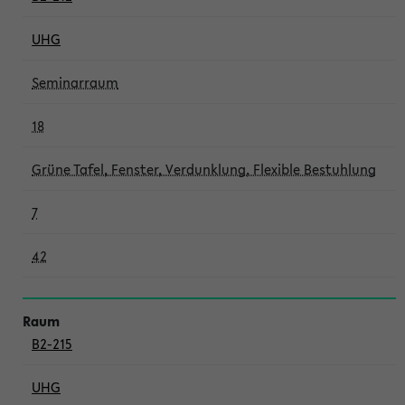
UHG
Seminarraum
18
Grüne Tafel, Fenster, Verdunklung, Flexible Bestuhlung
7
42
B2-215
UHG