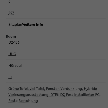
0
297
Sitzplan
Weitere Info
D2-136
UHG
Hörsaal
81
Grüne Tafel, viel Tafel, Fenster, Verdunklung, Hybride
Vorlesungsausstattung, DTEN D7, Fest installierter PC,
Feste Bestuhlung