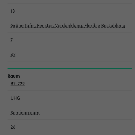
18
Grüne Tafel, Fenster, Verdunklung, Flexible Bestuhlung
7
42
B2-229
UHG
Seminarraum
26