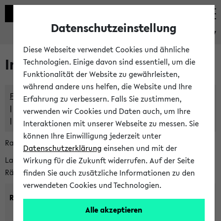
Datenschutzeinstellung
eKVV
Diese Webseite verwendet Cookies und ähnliche
Im eKVV verwaltete Räume
Technologien. Einige davon sind essentiell, um die
Funktionalität der Website zu gewährleisten,
während andere uns helfen, die Website und Ihre
Freie Räume und Veranstaltungsüberschneidungen
Erfahrung zu verbessern. Falls Sie zustimmen,
Raumüberschneidungen
verwenden wir Cookies und Daten auch, um Ihre
Hinweise der zentralen Raumvergabe
Interaktionen mit unserer Webseite zu messen. Sie
können Ihre Einwilligung jederzeit unter
Raumanfragen:
raumvergabe@uni-bielefeld.de
Datenschutzerklärung
einsehen und mit der
Lassen Sie sich alle Räume anzeigen oder suchen Sie nach
Wirkung für die Zukunft widerrufen. Auf der Seite
Räumen mit bestimmten Eigenschaften:
finden Sie auch zusätzliche Informationen zu den
verwendeten Cookies und Technologien.
Raumkriterien:
Alle akzeptieren
Raumkategorie:
min. Plätze: