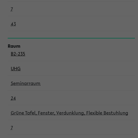
7
43
B2-235
UHG
Seminarraum
24
Grüne Tafel, Fenster, Verdunklung, Flexible Bestuhlung
7