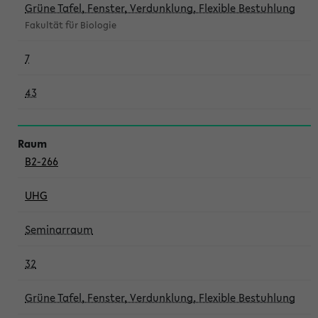
Grüne Tafel, Fenster, Verdunklung, Flexible Bestuhlung
Fakultät für Biologie
7
43
B2-266
UHG
Seminarraum
32
Grüne Tafel, Fenster, Verdunklung, Flexible Bestuhlung