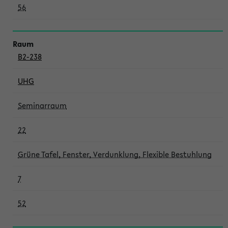
56
B2-238
UHG
Seminarraum
22
Grüne Tafel, Fenster, Verdunklung, Flexible Bestuhlung
7
52