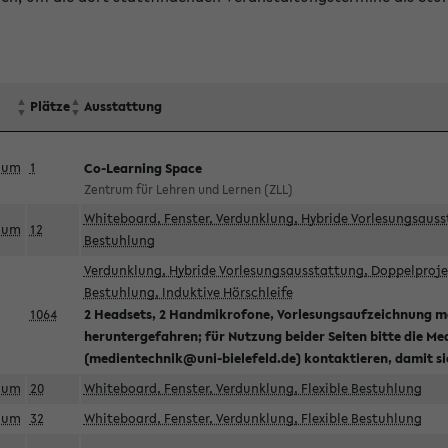
Plätze
Ausstattung
aum
1
Co-Learning Space
Zentrum für Lehren und Lernen (ZLL)
Whiteboard, Fenster, Verdunklung, Hybride Vorlesungsausst
aum
12
Bestuhlung
Verdunklung, Hybride Vorlesungsausstattung, Doppelprojek
Bestuhlung, Induktive Hörschleife
1064
2 Headsets, 2 Handmikrofone, Vorlesungsaufzeichnung mö
heruntergefahren; für Nutzung beider Seiten bitte die Me
(medientechnik@uni-bielefeld.de) kontaktieren, damit s
aum
20
Whiteboard, Fenster, Verdunklung, Flexible Bestuhlung
aum
32
Whiteboard, Fenster, Verdunklung, Flexible Bestuhlung