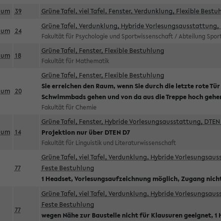
aum
39
Grüne Tafel, viel Tafel, Fenster, Verdunklung, Flexible Bestu
Grüne Tafel, Verdunklung, Hybride Vorlesungsausstattung, 
aum
24
Fakultät für Psychologie und Sportwissenschaft / Abteilung Spo
Grüne Tafel, Fenster, Flexible Bestuhlung
aum
18
Fakultät für Mathematik
Grüne Tafel, Fenster, Flexible Bestuhlung
Sie erreichen den Raum, wenn Sie durch die letzte rote Tür
aum
20
Schwimmbads gehen und von da aus die Treppe hoch gehe
Fakultät für Chemie
Grüne Tafel, Fenster, Hybride Vorlesungsausstattung, DTEN 
aum
14
Projektion nur über DTEN D7
Fakultät für Linguistik und Literaturwissenschaft
Grüne Tafel, viel Tafel, Verdunklung, Hybride Vorlesungsau
77
Feste Bestuhlung
1 Headset, Vorlesungsaufzeichnung möglich, Zugang nicht
Grüne Tafel, viel Tafel, Verdunklung, Hybride Vorlesungsau
Feste Bestuhlung
77
wegen Nähe zur Baustelle nicht für Klausuren geeignet, 1 