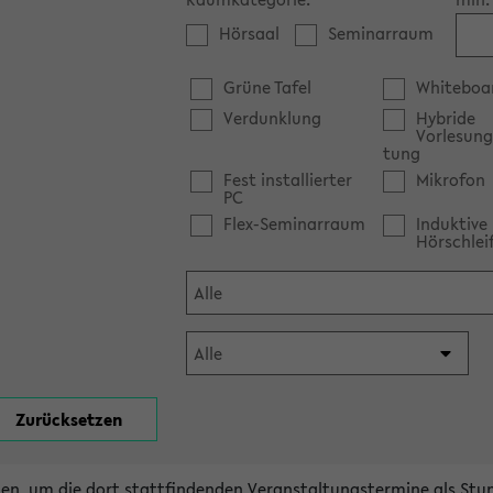
Hörsaal
Seminarraum
Grüne Tafel
Whiteboa
Verdunklung
Hybride
Vorlesung
tung
Fest installierter
Mikrofon
PC
Flex-Seminarraum
Induktive
Hörschlei
en, um die dort stattfindenden Veranstaltungstermine als Stu