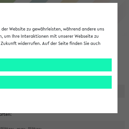
eKVV
ät der Website zu gewährleisten, während andere uns
h, um Ihre Interaktionen mit unserer Webseite zu
Zukunft widerrufen. Auf der Seite finden Sie auch
Meine Uni
EN
ANMELDEN
er zentralen Raumvergabe
aften:
Plätze:
max. Plätze: