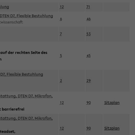
hlung
12
71
DTEN D7, Flexible Bestuhlung
6
46
rtwissenschaft
7
53
 auf der rechten Seite des
5
45
n
D7, Flexible Bestuhlung
2
29
sstattung, DTEN D7, Mikrofon,
12
90
Sitzplan
 barrierefrei
sstattung, DTEN D7, Mikrofon,
12
90
Sitzplan
Headset,