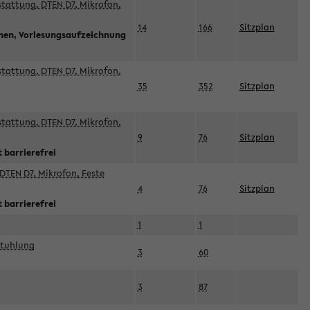
sstattung, DTEN D7, Mikrofon,
14
166
Sitzplan
nnen, Vorlesungsaufzeichnung
sstattung, DTEN D7, Mikrofon,
35
352
Sitzplan
sstattung, DTEN D7, Mikrofon,
9
76
Sitzplan
 barrierefrei
DTEN D7, Mikrofon, Feste
4
76
Sitzplan
 barrierefrei
1
1
stuhlung
3
60
3
87