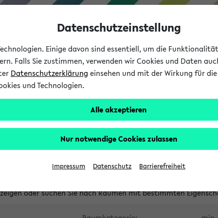
Datenschutzeinstellung
chnologien. Einige davon sind essentiell, um die Funktionalit
sern. Falls Sie zustimmen, verwenden wir Cookies und Daten auc
nter
Datenschutzerklärung
einsehen und mit der Wirkung für die 
ookies und Technologien.
Studium
Lehre
International
Alle akzeptieren
waltete Räume
Nur notwendige Cookies zulassen
tungsüberschneidungen
Raumüberschneidungen
Hinweise d
Impressum
Datenschutz
Barrierefreiheit
uni-bielefeld.de
anzeigen oder suchen Sie nach Räumen mit bestimmten Eigensch
Raumkategorie:
min. 