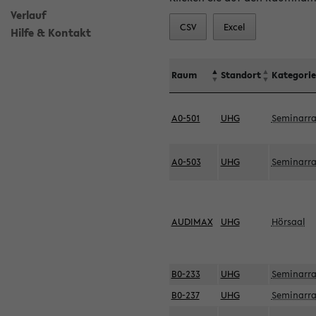
Verlauf
CSV
Excel
Hilfe & Kontakt
Raum
Standort
Kategorie
A0-501
UHG
Seminarr
A0-503
UHG
Seminarr
AUDIMAX
UHG
Hörsaal
B0-233
UHG
Seminarr
B0-237
UHG
Seminarr