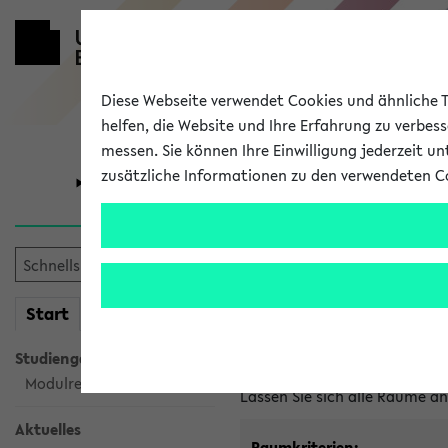
Diese Webseite verwendet Cookies und ähnliche Te
helfen, die Website und Ihre Erfahrung zu verbes
messen. Sie können Ihre Einwilligung jederzeit u
zusätzliche Informationen zu den verwendeten C
Universität
Forschung
Im eKVV ver
mein
Start
eKVV
Freie Räume und Veranstal
Studiengangsauswahl
Raumanfragen:
raumvergabe@
Modulrecherche
Lassen Sie sich alle Räume 
Aktuelles
Raumkriterien: