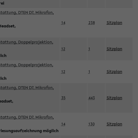
rei
sstattung, DTEN D7, Mikrofon,
14
238
Sitzplan
Headset,
sstattung, Doppelprojektion,
12
1
Sitzplan
lich
sstattung, Doppelprojektion,
12
1
Sitzplan
lich
sstattung, DTEN D7, Mikrofon,
35
443
Sitzplan
eadset,
sstattung, DTEN D7, Mikrofon,
14
130
Sitzplan
orlesungsaufzeichnung möglich