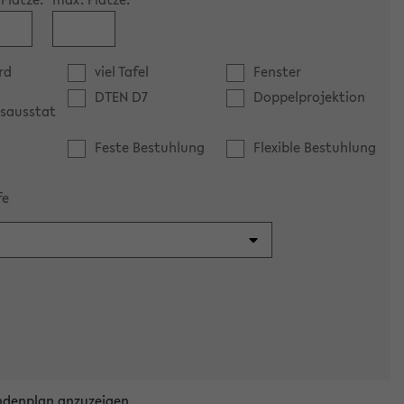
rd
viel Tafel
Fenster
DTEN D7
Doppelprojektion
sausstat
Feste Bestuhlung
Flexible Bestuhlung
fe
ndenplan anzuzeigen.