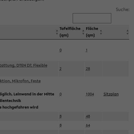
Suche:
Tafelfläche
Fläche
(qm)
(qm)
0
1
attung, DTEN D7, Flexible
2
28
tion, Mikrofon, Feste
glich, Leinwand in der Mitte
0
1004
Sitzplan
dientechnik
ie hochgefahren wird
8
48
8
64