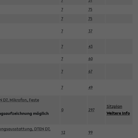
7
51
7
75
7
75
7
37
7
43
7
60
7
67
7
49
 D7, Mikrofon, Feste
Sitzplan
0
297
Weitere Info
ngsaufzeichnung möglich
esungsausstattung, DTEN D7,
12
99