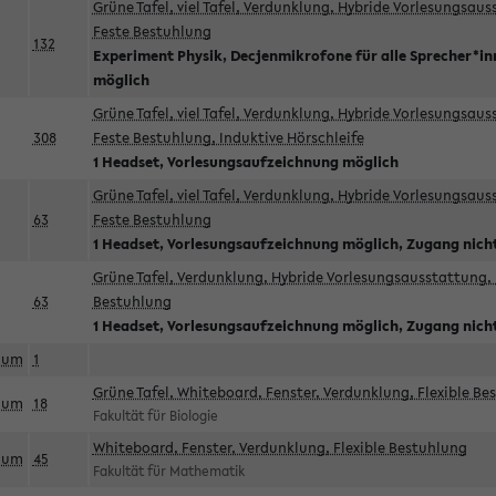
Grüne Tafel, viel Tafel, Verdunklung, Hybride Vorlesungsau
Feste Bestuhlung
132
Experiment Physik, Decjenmikrofone für alle Sprecher*i
möglich
Grüne Tafel, viel Tafel, Verdunklung, Hybride Vorlesungsau
308
Feste Bestuhlung, Induktive Hörschleife
1 Headset, Vorlesungsaufzeichnung möglich
Grüne Tafel, viel Tafel, Verdunklung, Hybride Vorlesungsau
63
Feste Bestuhlung
1 Headset, Vorlesungsaufzeichnung möglich, Zugang nicht
Grüne Tafel, Verdunklung, Hybride Vorlesungsausstattung, 
63
Bestuhlung
1 Headset, Vorlesungsaufzeichnung möglich, Zugang nicht
aum
1
Grüne Tafel, Whiteboard, Fenster, Verdunklung, Flexible Be
aum
18
Fakultät für Biologie
Whiteboard, Fenster, Verdunklung, Flexible Bestuhlung
aum
45
Fakultät für Mathematik