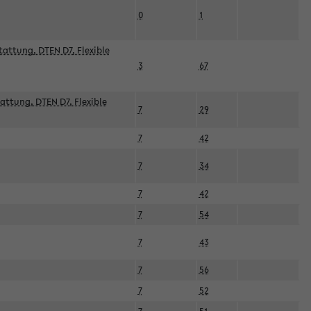
0
1
attung, DTEN D7, Flexible
3
67
attung, DTEN D7, Flexible
7
29
7
42
7
34
7
42
7
54
7
43
7
56
7
52