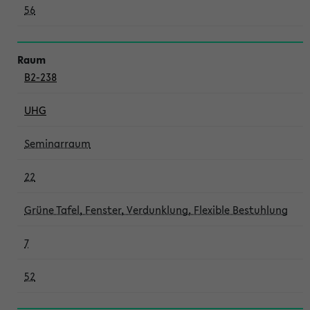
56
B2-238
UHG
Seminarraum
22
Grüne Tafel, Fenster, Verdunklung, Flexible Bestuhlung
7
52