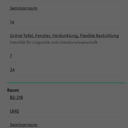
Seminarraum
14
Grüne Tafel, Fenster, Verdunklung, Flexible Bestuhlung
Fakultät für Linguistik und Literaturwissenschaft
7
34
B2-218
UHG
Seminarraum