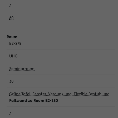
7
60
B2-278
UHG
Seminarraum
30
Grüne Tafel, Fenster, Verdunklung, Flexible Bestuhlung
Faltwand zu Raum B2-280
7