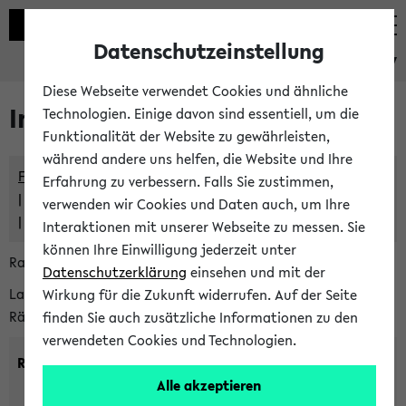
Datenschutzeinstellung
eKVV
Diese Webseite verwendet Cookies und ähnliche
Im eKVV verwaltete Räume
Technologien. Einige davon sind essentiell, um die
Funktionalität der Website zu gewährleisten,
während andere uns helfen, die Website und Ihre
Freie Räume und Veranstaltungsüberschneidungen
Erfahrung zu verbessern. Falls Sie zustimmen,
Raumüberschneidungen
verwenden wir Cookies und Daten auch, um Ihre
Hinweise der zentralen Raumvergabe
Interaktionen mit unserer Webseite zu messen. Sie
können Ihre Einwilligung jederzeit unter
Raumanfragen:
raumvergabe@uni-bielefeld.de
Datenschutzerklärung
einsehen und mit der
Lassen Sie sich alle Räume anzeigen oder suchen Sie nach
Wirkung für die Zukunft widerrufen. Auf der Seite
Räumen mit bestimmten Eigenschaften:
finden Sie auch zusätzliche Informationen zu den
verwendeten Cookies und Technologien.
Raumkriterien:
Alle akzeptieren
Raumkategorie:
min. Plätze: