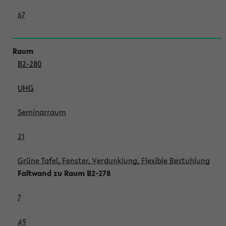
67
B2-280
UHG
Seminarraum
21
Grüne Tafel, Fenster, Verdunklung, Flexible Bestuhlung
Faltwand zu Raum B2-278
7
49