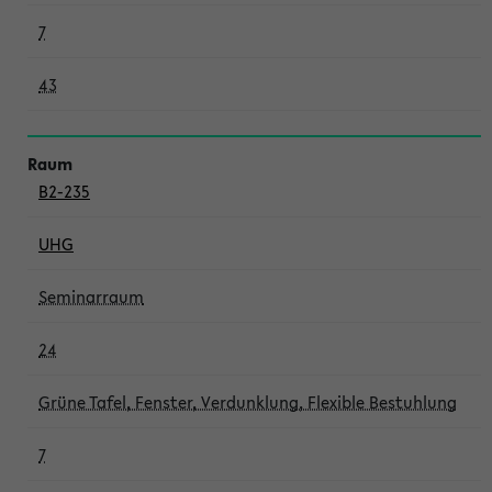
7
43
B2-235
UHG
Seminarraum
24
Grüne Tafel, Fenster, Verdunklung, Flexible Bestuhlung
7