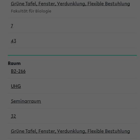
Grüne Tafel, Fenster, Verdunklung, Flexible Bestuhlung
Fakultät für Biologie
7
43
B2-266
UHG
Seminarraum
32
Grüne Tafel, Fenster, Verdunklung, Flexible Bestuhlung