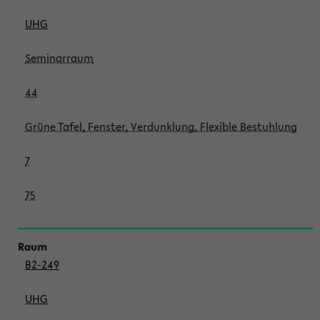
UHG
Seminarraum
44
Grüne Tafel, Fenster, Verdunklung, Flexible Bestuhlung
7
75
B2-249
UHG