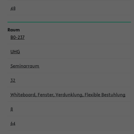
48
B0-237
UHG
Seminarraum
32
Whiteboard, Fenster, Verdunklung, Flexible Bestuhlung
8
64