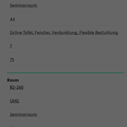
Seminarraum
44
Grüne Tafel, Fenster, Verdunklung, Flexible Bestuhlung
7
75
B2-260
UHG
Seminarraum