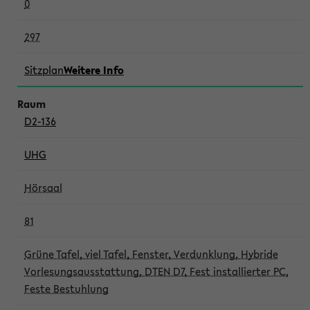
0
297
Sitzplan
Weitere Info
D2-136
UHG
Hörsaal
81
Grüne Tafel, viel Tafel, Fenster, Verdunklung, Hybride
Vorlesungsausstattung, DTEN D7, Fest installierter PC,
Feste Bestuhlung