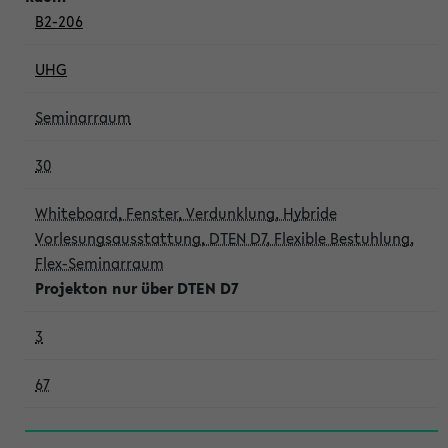
B2-206
UHG
Seminarraum
30
Whiteboard, Fenster, Verdunklung, Hybride
Vorlesungsausstattung, DTEN D7, Flexible Bestuhlung,
Flex-Seminarraum
Projekton nur über DTEN D7
3
67