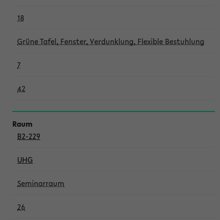
18
Grüne Tafel, Fenster, Verdunklung, Flexible Bestuhlung
7
42
B2-229
UHG
Seminarraum
26