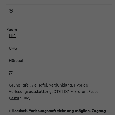
29
H10
UHG
Hörsaal
77
Grüne Tafel, viel Tafel, Verdunklung, Hybride
Vorlesungsausstattung, DTEN D7, Mikrofon, Feste
Bestuhlung
1 Headset, Vorlesungsaufzeichnung möglich, Zugang