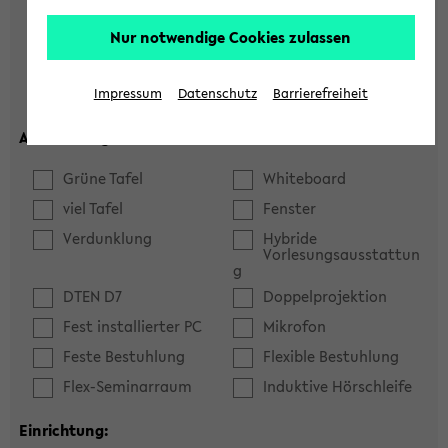
Hörsaal
Seminarraum
Nur notwendige Cookies zulassen
max. Plätze:
Impressum
Datenschutz
Barrierefreiheit
Ausstattung:
Grüne Tafel
Whiteboard
viel Tafel
Fenster
Verdunklung
Hybride
Vorlesungsausstattun
g
DTEN D7
Doppelprojektion
Fest installierter PC
Mikrofon
Feste Bestuhlung
Flexible Bestuhlung
Flex-Seminarraum
Induktive Hörschleife
Einrichtung: