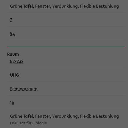
Grüne Tafel, Fenster, Verdunklung, Flexible Bestuhlung
7
54
B2-232
UHG
Seminarraum
16
Grüne Tafel, Fenster, Verdunklung, Flexible Bestuhlung
Fakultät für Biologie