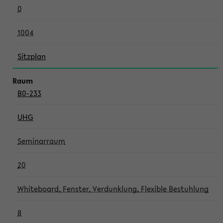
0
1004
Sitzplan
B0-233
UHG
Seminarraum
20
Whiteboard, Fenster, Verdunklung, Flexible Bestuhlung
8