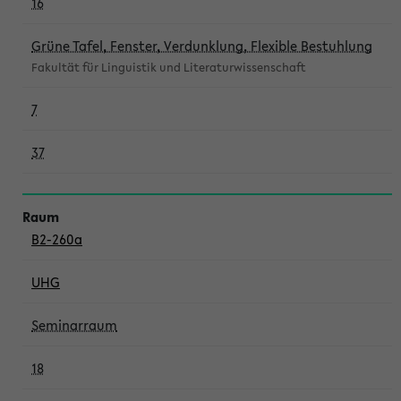
16
Grüne Tafel, Fenster, Verdunklung, Flexible Bestuhlung
Fakultät für Linguistik und Literaturwissenschaft
7
37
B2-260a
UHG
Seminarraum
18