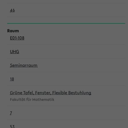
46
E01-108
UHG
Seminarraum
18
Grüne Tafel, Fenster, Flexible Bestuhlung
Fakultät für Mathematik
7
53