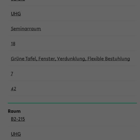
UHG
Seminarraum
18
Grüne Tafel, Fenster, Verdunklung, Flexible Bestuhlung
7
42
B2-215
UHG