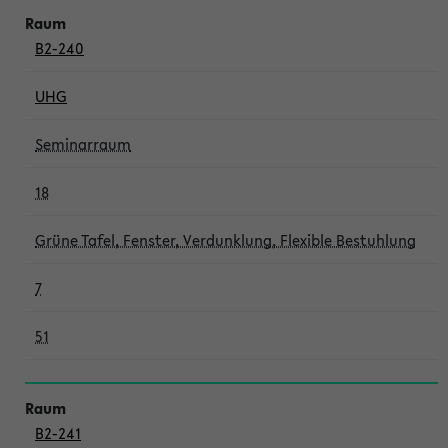
B2-240
UHG
Seminarraum
18
Grüne Tafel, Fenster, Verdunklung, Flexible Bestuhlung
7
51
B2-241