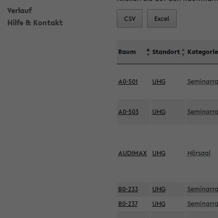
Verlauf
CSV
Excel
Hilfe & Kontakt
Raum
Standort
Kategorie
A0-501
UHG
Seminarr
A0-503
UHG
Seminarr
AUDIMAX
UHG
Hörsaal
B0-233
UHG
Seminarr
B0-237
UHG
Seminarr