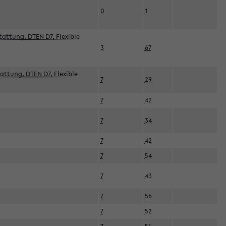
0
1
attung, DTEN D7, Flexible
3
67
attung, DTEN D7, Flexible
7
29
7
42
7
34
7
42
7
54
7
43
7
56
7
52