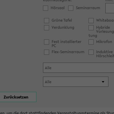
Hörsaal
Seminarraum
Grüne Tafel
Whiteboa
Verdunklung
Hybride
Vorlesung
tung
Fest installierter
Mikrofon
PC
Flex-Seminarraum
Induktive
Hörschlei
en, um die dort stattfindenden Veranstaltungstermine als Stu