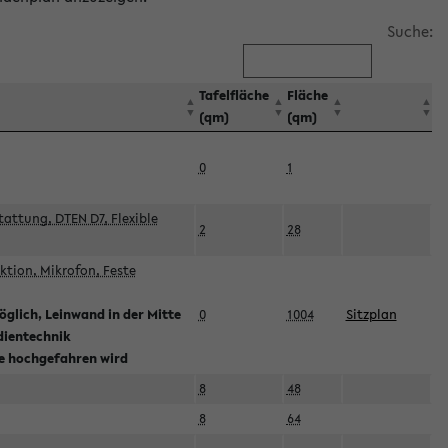
Suche:
Tafelfläche
Fläche
(qm)
(qm)
0
1
attung, DTEN D7, Flexible
2
28
tion, Mikrofon, Feste
glich, Leinwand in der Mitte
0
1004
Sitzplan
dientechnik
ie hochgefahren wird
8
48
8
64