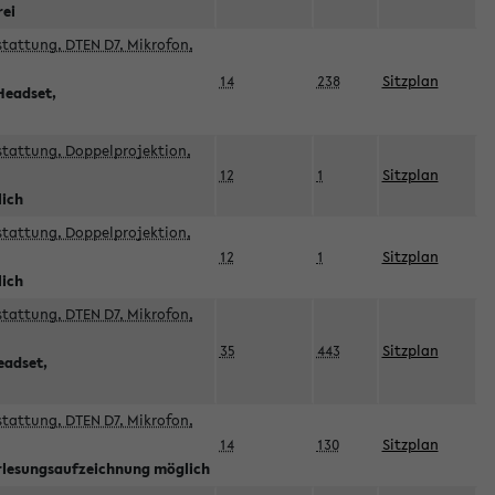
rei
sstattung, DTEN D7, Mikrofon,
14
238
Sitzplan
Headset,
sstattung, Doppelprojektion,
12
1
Sitzplan
lich
sstattung, Doppelprojektion,
12
1
Sitzplan
lich
sstattung, DTEN D7, Mikrofon,
35
443
Sitzplan
eadset,
sstattung, DTEN D7, Mikrofon,
14
130
Sitzplan
orlesungsaufzeichnung möglich