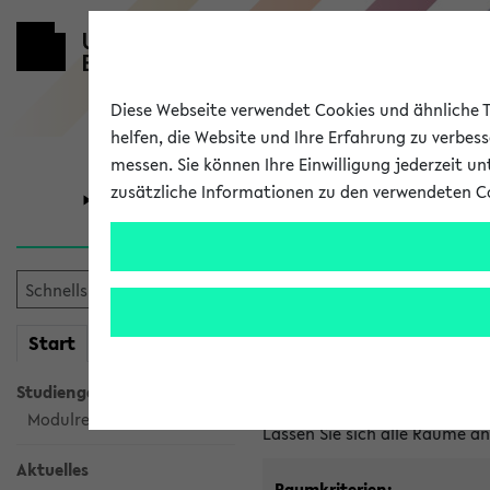
Diese Webseite verwendet Cookies und ähnliche Te
helfen, die Website und Ihre Erfahrung zu verbes
messen. Sie können Ihre Einwilligung jederzeit u
zusätzliche Informationen zu den verwendeten C
Universität
Forschung
Im eKVV ver
mein
Start
eKVV
Freie Räume und Veranstal
Studiengangsauswahl
Raumanfragen:
raumvergabe@
Modulrecherche
Lassen Sie sich alle Räume 
Aktuelles
Raumkriterien: