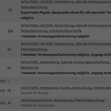
Grüne Tafel, viel Tafel, Verdunklung, Hybride Vorlesungsau
Feste Bestuhlung
132
Experiment Physik, Decjenmikrofone für alle Sprecher*i
möglich
Grüne Tafel, viel Tafel, Verdunklung, Hybride Vorlesungsau
308
Feste Bestuhlung, Induktive Hörschleife
1 Headset, Vorlesungsaufzeichnung möglich
Grüne Tafel, viel Tafel, Verdunklung, Hybride Vorlesungsau
63
Feste Bestuhlung
1 Headset, Vorlesungsaufzeichnung möglich, Zugang nicht
Grüne Tafel, Verdunklung, Hybride Vorlesungsausstattung, 
63
Bestuhlung
1 Headset, Vorlesungsaufzeichnung möglich, Zugang nicht
aum
1
Grüne Tafel, Whiteboard, Fenster, Verdunklung, Flexible Be
aum
18
Fakultät für Biologie
Whiteboard, Fenster, Verdunklung, Flexible Bestuhlung
aum
45
Fakultät für Mathematik