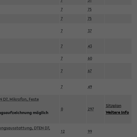
7
51
7
75
7
75
7
37
7
43
7
60
7
67
7
49
 D7, Mikrofon, Feste
Sitzplan
0
297
Weitere Info
ngsaufzeichnung möglich
esungsausstattung, DTEN D7,
12
99