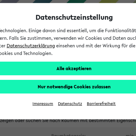
Datenschutzeinstellung
chnologien. Einige davon sind essentiell, um die Funktionalit
sern. Falls Sie zustimmen, verwenden wir Cookies und Daten auc
nter
Datenschutzerklärung
einsehen und mit der Wirkung für die 
ookies und Technologien.
Studium
Lehre
International
Alle akzeptieren
waltete Räume
Nur notwendige Cookies zulassen
tungsüberschneidungen
Raumüberschneidungen
Hinweise d
Impressum
Datenschutz
Barrierefreiheit
uni-bielefeld.de
anzeigen oder suchen Sie nach Räumen mit bestimmten Eigensch
Raumkategorie:
min. 