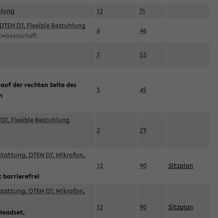
hlung
12
71
DTEN D7, Flexible Bestuhlung
6
46
rtwissenschaft
7
53
 auf der rechten Seite des
5
45
n
D7, Flexible Bestuhlung
2
29
sstattung, DTEN D7, Mikrofon,
12
90
Sitzplan
 barrierefrei
sstattung, DTEN D7, Mikrofon,
12
90
Sitzplan
Headset,