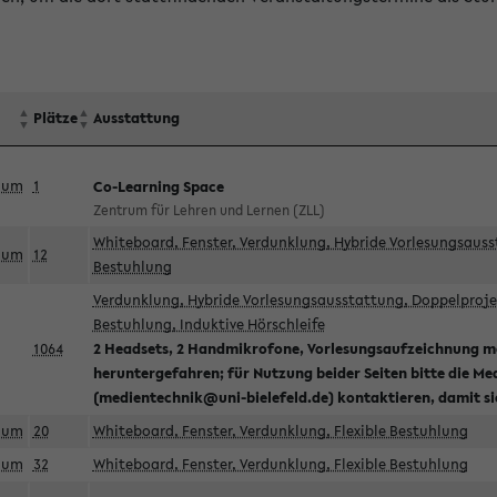
Plätze
Ausstattung
aum
1
Co-Learning Space
Zentrum für Lehren und Lernen (ZLL)
Whiteboard, Fenster, Verdunklung, Hybride Vorlesungsausst
aum
12
Bestuhlung
Verdunklung, Hybride Vorlesungsausstattung, Doppelprojek
Bestuhlung, Induktive Hörschleife
1064
2 Headsets, 2 Handmikrofone, Vorlesungsaufzeichnung mö
heruntergefahren; für Nutzung beider Seiten bitte die Me
(medientechnik@uni-bielefeld.de) kontaktieren, damit s
aum
20
Whiteboard, Fenster, Verdunklung, Flexible Bestuhlung
aum
32
Whiteboard, Fenster, Verdunklung, Flexible Bestuhlung