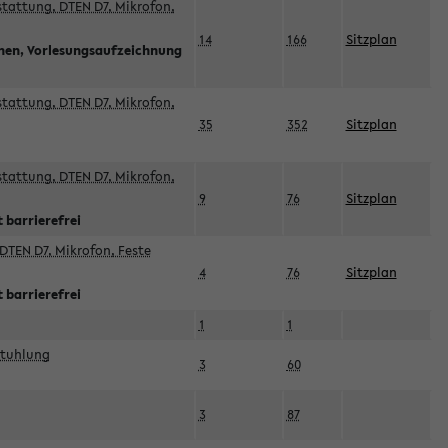
sstattung, DTEN D7, Mikrofon,
14
166
Sitzplan
nnen, Vorlesungsaufzeichnung
sstattung, DTEN D7, Mikrofon,
35
352
Sitzplan
sstattung, DTEN D7, Mikrofon,
9
76
Sitzplan
 barrierefrei
DTEN D7, Mikrofon, Feste
4
76
Sitzplan
 barrierefrei
1
1
stuhlung
3
60
3
87