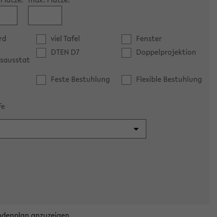
rd
viel Tafel
Fenster
DTEN D7
Doppelprojektion
sausstat
Feste Bestuhlung
Flexible Bestuhlung
fe
ndenplan anzuzeigen.