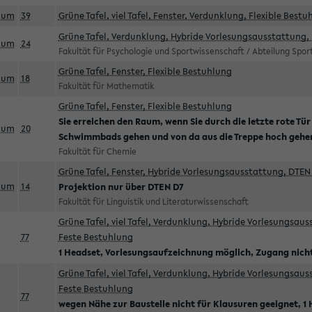
aum
39
Grüne Tafel, viel Tafel, Fenster, Verdunklung, Flexible Bestu
Grüne Tafel, Verdunklung, Hybride Vorlesungsausstattung, 
aum
24
Fakultät für Psychologie und Sportwissenschaft / Abteilung Spo
Grüne Tafel, Fenster, Flexible Bestuhlung
aum
18
Fakultät für Mathematik
Grüne Tafel, Fenster, Flexible Bestuhlung
Sie erreichen den Raum, wenn Sie durch die letzte rote Tür
aum
20
Schwimmbads gehen und von da aus die Treppe hoch gehe
Fakultät für Chemie
Grüne Tafel, Fenster, Hybride Vorlesungsausstattung, DTEN 
aum
14
Projektion nur über DTEN D7
Fakultät für Linguistik und Literaturwissenschaft
Grüne Tafel, viel Tafel, Verdunklung, Hybride Vorlesungsau
77
Feste Bestuhlung
1 Headset, Vorlesungsaufzeichnung möglich, Zugang nicht
Grüne Tafel, viel Tafel, Verdunklung, Hybride Vorlesungsau
Feste Bestuhlung
77
wegen Nähe zur Baustelle nicht für Klausuren geeignet, 1 