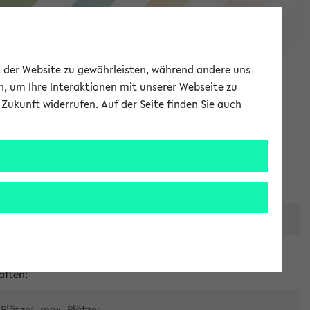
eKVV
ät der Website zu gewährleisten, während andere uns
h, um Ihre Interaktionen mit unserer Webseite zu
Zukunft widerrufen. Auf der Seite finden Sie auch
Meine Uni
EN
ANMELDEN
er zentralen Raumvergabe
aften:
Plätze:
max. Plätze: