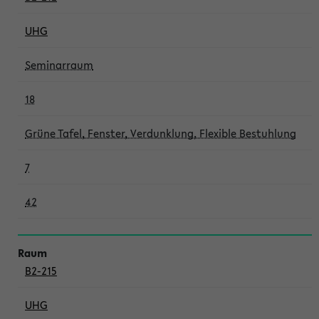
UHG
Seminarraum
18
Grüne Tafel, Fenster, Verdunklung, Flexible Bestuhlung
7
42
B2-215
UHG