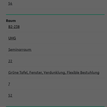
56
B2-238
UHG
Seminarraum
22
Grüne Tafel, Fenster, Verdunklung, Flexible Bestuhlung
7
52