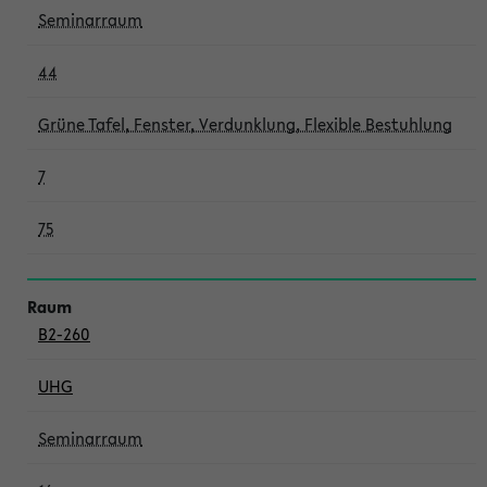
Seminarraum
44
Grüne Tafel, Fenster, Verdunklung, Flexible Bestuhlung
7
75
B2-260
UHG
Seminarraum