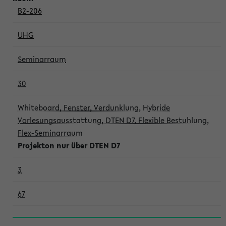
B2-206
UHG
Seminarraum
30
Whiteboard, Fenster, Verdunklung, Hybride
Vorlesungsausstattung, DTEN D7, Flexible Bestuhlung,
Flex-Seminarraum
Projekton nur über DTEN D7
3
67