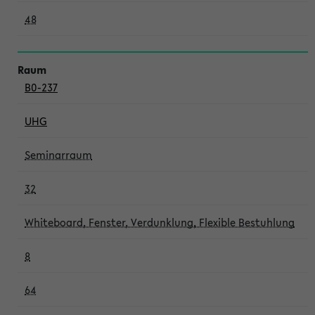
48
B0-237
UHG
Seminarraum
32
Whiteboard, Fenster, Verdunklung, Flexible Bestuhlung
8
64