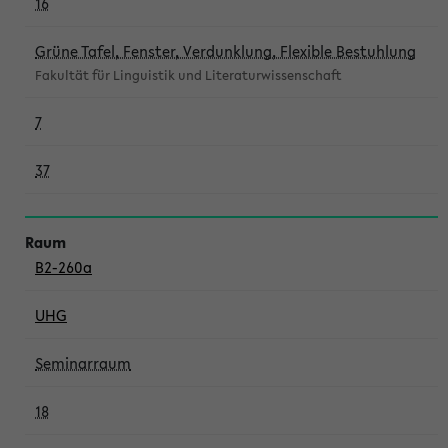
16
Grüne Tafel, Fenster, Verdunklung, Flexible Bestuhlung
Fakultät für Linguistik und Literaturwissenschaft
7
37
B2-260a
UHG
Seminarraum
18