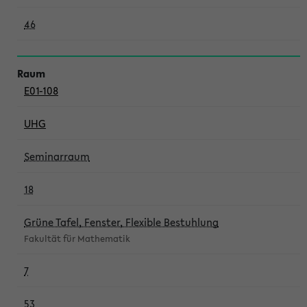
46
E01-108
UHG
Seminarraum
18
Grüne Tafel, Fenster, Flexible Bestuhlung
Fakultät für Mathematik
7
53