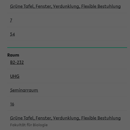
Grüne Tafel, Fenster, Verdunklung, Flexible Bestuhlung
7
54
B2-232
UHG
Seminarraum
16
Grüne Tafel, Fenster, Verdunklung, Flexible Bestuhlung
Fakultät für Biologie