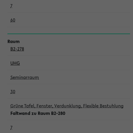
7
60
B2-278
UHG
Seminarraum
30
Grüne Tafel, Fenster, Verdunklung, Flexible Bestuhlung
Faltwand zu Raum B2-280
7