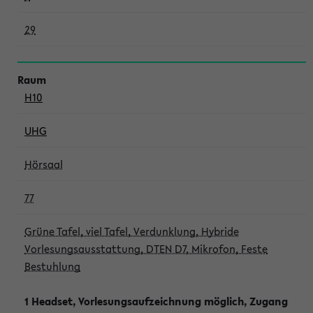
29
H10
UHG
Hörsaal
77
Grüne Tafel, viel Tafel, Verdunklung, Hybride
Vorlesungsausstattung, DTEN D7, Mikrofon, Feste
Bestuhlung
1 Headset, Vorlesungsaufzeichnung möglich, Zugang