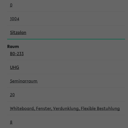
0
1004
Sitzplan
B0-233
UHG
Seminarraum
20
Whiteboard, Fenster, Verdunklung, Flexible Bestuhlung
8