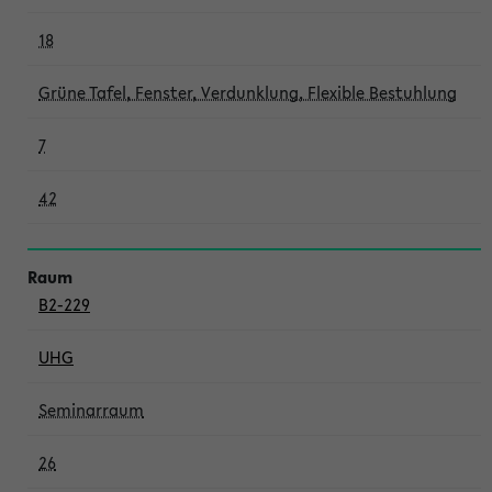
18
Grüne Tafel, Fenster, Verdunklung, Flexible Bestuhlung
7
42
B2-229
UHG
Seminarraum
26