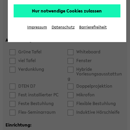
Hörsaal
Seminarraum
Nur notwendige Cookies zulassen
max. Plätze:
Impressum
Datenschutz
Barrierefreiheit
Ausstattung:
Grüne Tafel
Whiteboard
viel Tafel
Fenster
Verdunklung
Hybride
Vorlesungsausstattun
g
DTEN D7
Doppelprojektion
Fest installierter PC
Mikrofon
Feste Bestuhlung
Flexible Bestuhlung
Flex-Seminarraum
Induktive Hörschleife
Einrichtung: