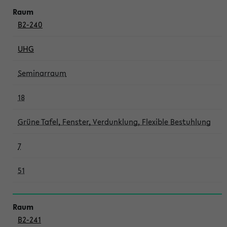
B2-240
UHG
Seminarraum
18
Grüne Tafel, Fenster, Verdunklung, Flexible Bestuhlung
7
51
B2-241