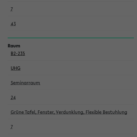
7
43
B2-235
UHG
Seminarraum
24
Grüne Tafel, Fenster, Verdunklung, Flexible Bestuhlung
7