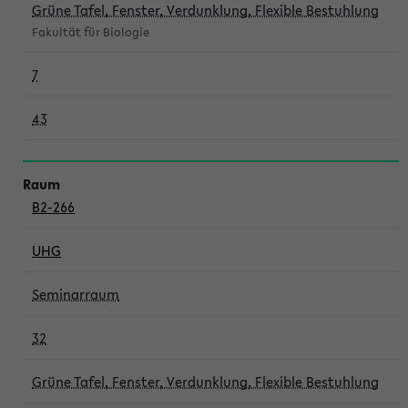
Grüne Tafel, Fenster, Verdunklung, Flexible Bestuhlung
Fakultät für Biologie
7
43
B2-266
UHG
Seminarraum
32
Grüne Tafel, Fenster, Verdunklung, Flexible Bestuhlung