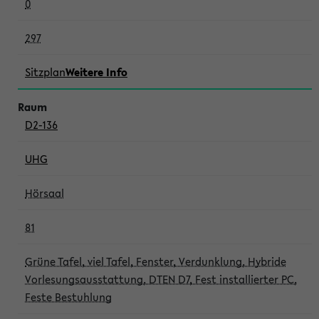
0
297
Sitzplan
Weitere Info
D2-136
UHG
Hörsaal
81
Grüne Tafel, viel Tafel, Fenster, Verdunklung, Hybride
Vorlesungsausstattung, DTEN D7, Fest installierter PC,
Feste Bestuhlung