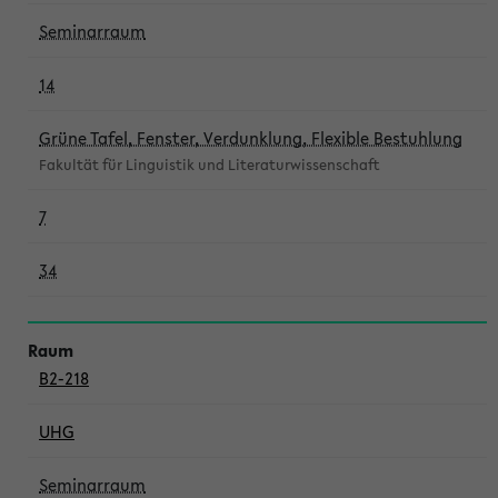
Seminarraum
14
Grüne Tafel, Fenster, Verdunklung, Flexible Bestuhlung
Fakultät für Linguistik und Literaturwissenschaft
7
34
B2-218
UHG
Seminarraum