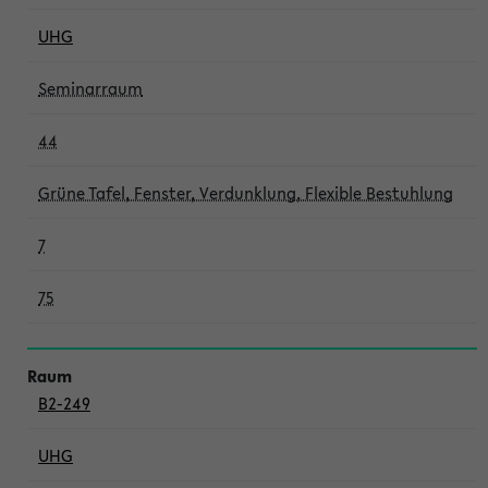
UHG
Seminarraum
44
Grüne Tafel, Fenster, Verdunklung, Flexible Bestuhlung
7
75
B2-249
UHG