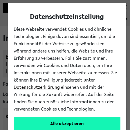
Datenschutzeinstellung
eKVV
Diese Webseite verwendet Cookies und ähnliche
Im eKVV verwaltete Räume
Technologien. Einige davon sind essentiell, um die
Funktionalität der Website zu gewährleisten,
während andere uns helfen, die Website und Ihre
Freie Räume und Veranstaltungsüberschneidungen
Erfahrung zu verbessern. Falls Sie zustimmen,
Raumüberschneidungen
verwenden wir Cookies und Daten auch, um Ihre
Hinweise der zentralen Raumvergabe
Interaktionen mit unserer Webseite zu messen. Sie
können Ihre Einwilligung jederzeit unter
Raumanfragen:
raumvergabe@uni-bielefeld.de
Datenschutzerklärung
einsehen und mit der
Lassen Sie sich alle Räume anzeigen oder suchen Sie nach
Wirkung für die Zukunft widerrufen. Auf der Seite
Räumen mit bestimmten Eigenschaften:
finden Sie auch zusätzliche Informationen zu den
verwendeten Cookies und Technologien.
Raumkriterien:
Alle akzeptieren
Raumkategorie:
min. Plätze: