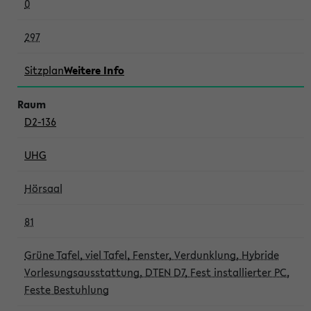
0
297
Sitzplan
Weitere Info
D2-136
UHG
Hörsaal
81
Grüne Tafel, viel Tafel, Fenster, Verdunklung, Hybride
Vorlesungsausstattung, DTEN D7, Fest installierter PC,
Feste Bestuhlung