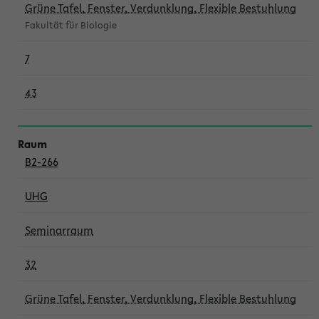
Grüne Tafel, Fenster, Verdunklung, Flexible Bestuhlung
Fakultät für Biologie
7
43
B2-266
UHG
Seminarraum
32
Grüne Tafel, Fenster, Verdunklung, Flexible Bestuhlung