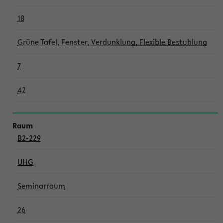
18
Grüne Tafel, Fenster, Verdunklung, Flexible Bestuhlung
7
42
B2-229
UHG
Seminarraum
26