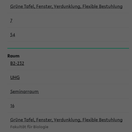
Grüne Tafel, Fenster, Verdunklung, Flexible Bestuhlung
7
54
B2-232
UHG
Seminarraum
16
Grüne Tafel, Fenster, Verdunklung, Flexible Bestuhlung
Fakultät für Biologie