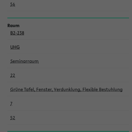
56
B2-238
UHG
Seminarraum
22
Grüne Tafel, Fenster, Verdunklung, Flexible Bestuhlung
7
52