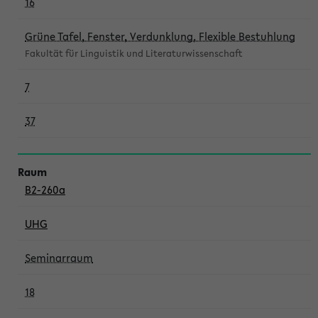
16
Grüne Tafel, Fenster, Verdunklung, Flexible Bestuhlung
Fakultät für Linguistik und Literaturwissenschaft
7
37
B2-260a
UHG
Seminarraum
18