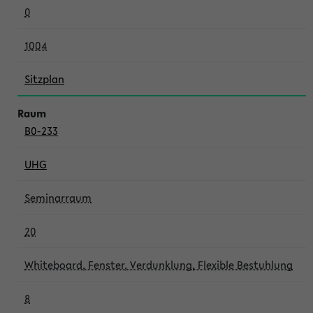
0
1004
Sitzplan
B0-233
UHG
Seminarraum
20
Whiteboard, Fenster, Verdunklung, Flexible Bestuhlung
8