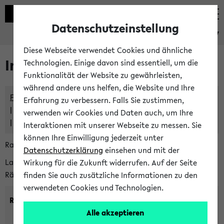
Datenschutzeinstellung
eKVV
Diese Webseite verwendet Cookies und ähnliche
Im eKVV verwaltete Räume
Technologien. Einige davon sind essentiell, um die
Funktionalität der Website zu gewährleisten,
während andere uns helfen, die Website und Ihre
Freie Räume und Veranstaltungsüberschneidungen
Erfahrung zu verbessern. Falls Sie zustimmen,
Raumüberschneidungen
verwenden wir Cookies und Daten auch, um Ihre
Hinweise der zentralen Raumvergabe
Interaktionen mit unserer Webseite zu messen. Sie
können Ihre Einwilligung jederzeit unter
Raumanfragen:
raumvergabe@uni-bielefeld.de
Datenschutzerklärung
einsehen und mit der
Lassen Sie sich alle Räume anzeigen oder suchen Sie nach
Wirkung für die Zukunft widerrufen. Auf der Seite
Räumen mit bestimmten Eigenschaften:
finden Sie auch zusätzliche Informationen zu den
verwendeten Cookies und Technologien.
Raumkriterien:
Alle akzeptieren
Raumkategorie:
min. Plätze: