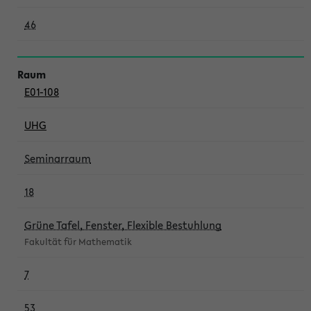
46
E01-108
UHG
Seminarraum
18
Grüne Tafel, Fenster, Flexible Bestuhlung
Fakultät für Mathematik
7
53