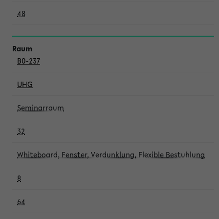
48
B0-237
UHG
Seminarraum
32
Whiteboard, Fenster, Verdunklung, Flexible Bestuhlung
8
64