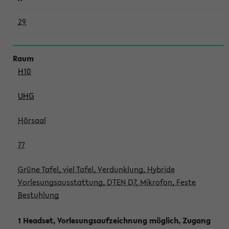
29
H10
UHG
Hörsaal
77
Grüne Tafel, viel Tafel, Verdunklung, Hybride
Vorlesungsausstattung, DTEN D7, Mikrofon, Feste
Bestuhlung
1 Headset, Vorlesungsaufzeichnung möglich, Zugang