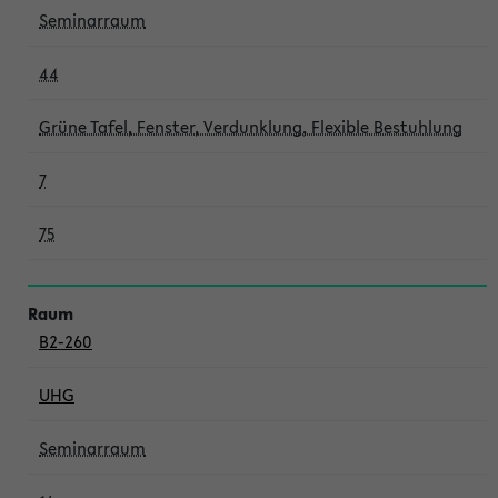
Seminarraum
44
Grüne Tafel, Fenster, Verdunklung, Flexible Bestuhlung
7
75
B2-260
UHG
Seminarraum