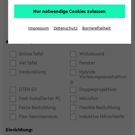
Hörsaal
Seminarraum
Nur notwendige Cookies zulassen
max. Plätze:
Impressum
Datenschutz
Barrierefreiheit
Ausstattung:
Grüne Tafel
Whiteboard
viel Tafel
Fenster
Verdunklung
Hybride
Vorlesungsausstattun
g
DTEN D7
Doppelprojektion
Fest installierter PC
Mikrofon
Feste Bestuhlung
Flexible Bestuhlung
Flex-Seminarraum
Induktive Hörschleife
Einrichtung: