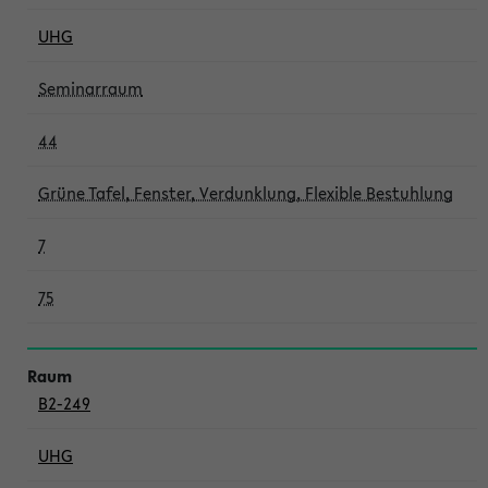
UHG
Seminarraum
44
Grüne Tafel, Fenster, Verdunklung, Flexible Bestuhlung
7
75
B2-249
UHG