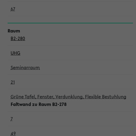
67
B2-280
UHG
Seminarraum
21
Grüne Tafel, Fenster, Verdunklung, Flexible Bestuhlung
Faltwand zu Raum B2-278
7
49