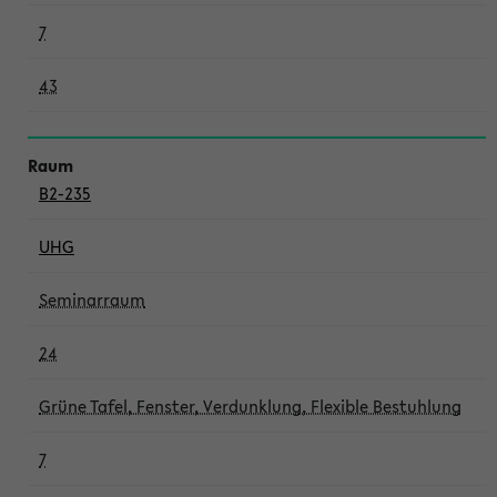
7
43
B2-235
UHG
Seminarraum
24
Grüne Tafel, Fenster, Verdunklung, Flexible Bestuhlung
7