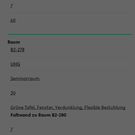
7
60
B2-278
UHG
Seminarraum
30
Grüne Tafel, Fenster, Verdunklung, Flexible Bestuhlung
Faltwand zu Raum B2-280
7