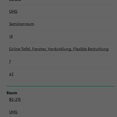
UHG
Seminarraum
18
Grüne Tafel, Fenster, Verdunklung, Flexible Bestuhlung
7
42
B2-215
UHG