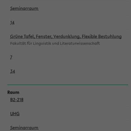
Seminarraum
14
Grüne Tafel, Fenster, Verdunklung, Flexible Bestuhlung
Fakultät für Linguistik und Literaturwissenschaft
7
34
B2-218
UHG
Seminarraum