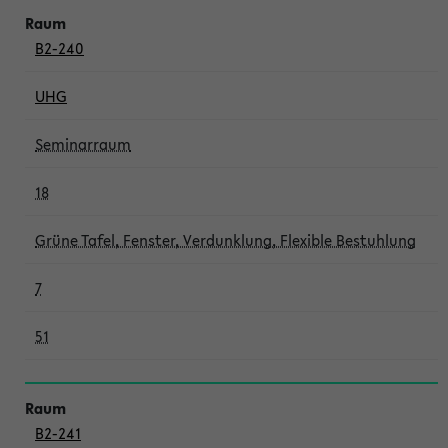
B2-240
UHG
Seminarraum
18
Grüne Tafel, Fenster, Verdunklung, Flexible Bestuhlung
7
51
B2-241