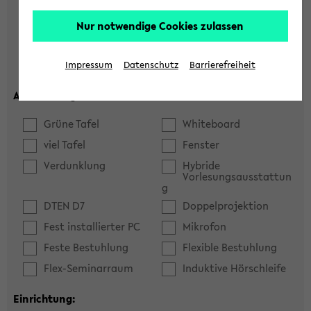
Hörsaal
Seminarraum
Nur notwendige Cookies zulassen
max. Plätze:
Impressum
Datenschutz
Barrierefreiheit
Ausstattung:
Grüne Tafel
Whiteboard
viel Tafel
Fenster
Verdunklung
Hybride
Vorlesungsausstattun
g
DTEN D7
Doppelprojektion
Fest installierter PC
Mikrofon
Feste Bestuhlung
Flexible Bestuhlung
Flex-Seminarraum
Induktive Hörschleife
Einrichtung: