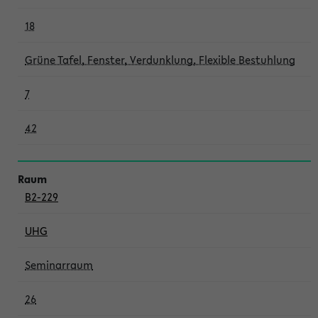
18
Grüne Tafel, Fenster, Verdunklung, Flexible Bestuhlung
7
42
B2-229
UHG
Seminarraum
26