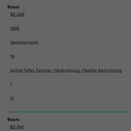
B2-240
UHG
Seminarraum
18
Grüne Tafel, Fenster, Verdunklung, Flexible Bestuhlung
7
51
B2-241