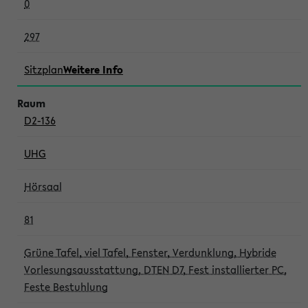
0
297
Sitzplan
Weitere Info
D2-136
UHG
Hörsaal
81
Grüne Tafel, viel Tafel, Fenster, Verdunklung, Hybride
Vorlesungsausstattung, DTEN D7, Fest installierter PC,
Feste Bestuhlung