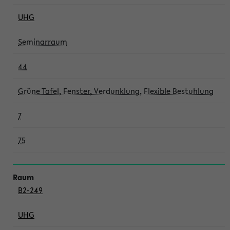
UHG
Seminarraum
44
Grüne Tafel, Fenster, Verdunklung, Flexible Bestuhlung
7
75
B2-249
UHG