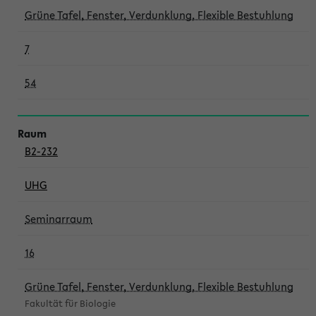
Grüne Tafel, Fenster, Verdunklung, Flexible Bestuhlung
7
54
B2-232
UHG
Seminarraum
16
Grüne Tafel, Fenster, Verdunklung, Flexible Bestuhlung
Fakultät für Biologie