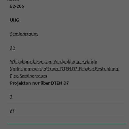
B2-206
UHG
Seminarraum
30
Whiteboard, Fenster, Verdunklung, Hybride
Vorlesungsausstattung, DTEN D7, Flexible Bestuhlung,
Flex-Seminarraum
Projekton nur über DTEN D7
3
67