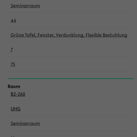
Seminarraum
44
Grüne Tafel, Fenster, Verdunklung, Flexible Bestuhlung
7
75
B2-260
UHG
Seminarraum