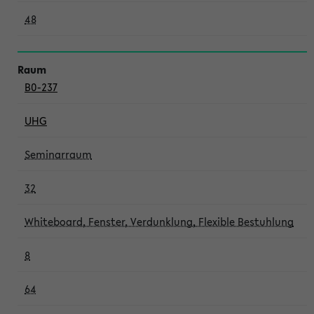
48
B0-237
UHG
Seminarraum
32
Whiteboard, Fenster, Verdunklung, Flexible Bestuhlung
8
64