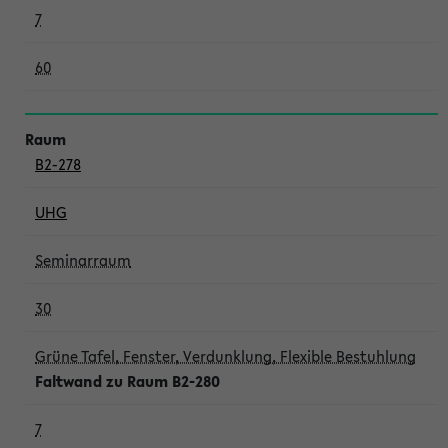
7
60
B2-278
UHG
Seminarraum
30
Grüne Tafel, Fenster, Verdunklung, Flexible Bestuhlung
Faltwand zu Raum B2-280
7