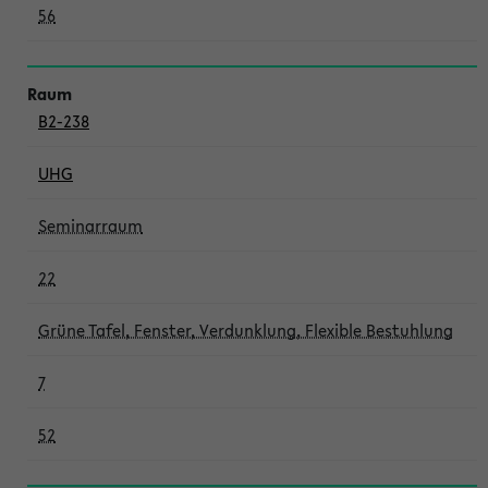
56
B2-238
UHG
Seminarraum
22
Grüne Tafel, Fenster, Verdunklung, Flexible Bestuhlung
7
52