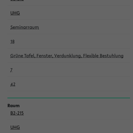
UHG
Seminarraum
18
Grüne Tafel, Fenster, Verdunklung, Flexible Bestuhlung
7
42
B2-215
UHG