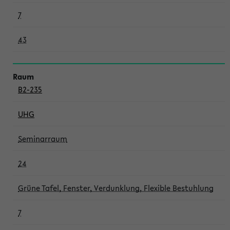
7
43
B2-235
UHG
Seminarraum
24
Grüne Tafel, Fenster, Verdunklung, Flexible Bestuhlung
7