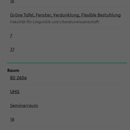
16
Grüne Tafel, Fenster, Verdunklung, Flexible Bestuhlung
Fakultät für Linguistik und Literaturwissenschaft
7
37
B2-260a
UHG
Seminarraum
18