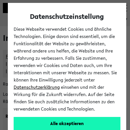
Datenschutzeinstellung
eKVV
Diese Webseite verwendet Cookies und ähnliche
Im eKVV verwaltete Räume
Technologien. Einige davon sind essentiell, um die
Funktionalität der Website zu gewährleisten,
während andere uns helfen, die Website und Ihre
Freie Räume und Veranstaltungsüberschneidungen
Erfahrung zu verbessern. Falls Sie zustimmen,
Raumüberschneidungen
verwenden wir Cookies und Daten auch, um Ihre
Hinweise der zentralen Raumvergabe
Interaktionen mit unserer Webseite zu messen. Sie
können Ihre Einwilligung jederzeit unter
Raumanfragen:
raumvergabe@uni-bielefeld.de
Datenschutzerklärung
einsehen und mit der
Lassen Sie sich alle Räume anzeigen oder suchen Sie nach
Wirkung für die Zukunft widerrufen. Auf der Seite
Räumen mit bestimmten Eigenschaften:
finden Sie auch zusätzliche Informationen zu den
verwendeten Cookies und Technologien.
Raumkriterien:
Alle akzeptieren
Raumkategorie:
min. Plätze: