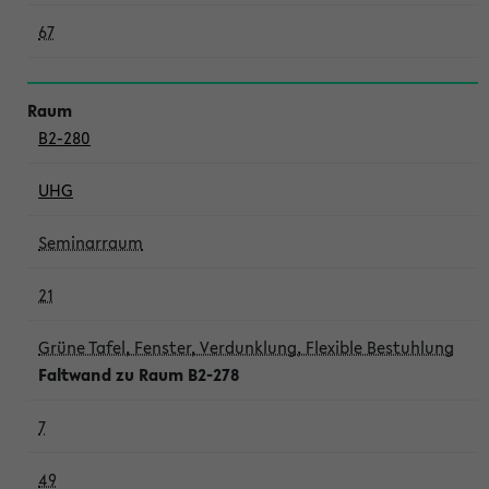
67
B2-280
UHG
Seminarraum
21
Grüne Tafel, Fenster, Verdunklung, Flexible Bestuhlung
Faltwand zu Raum B2-278
7
49