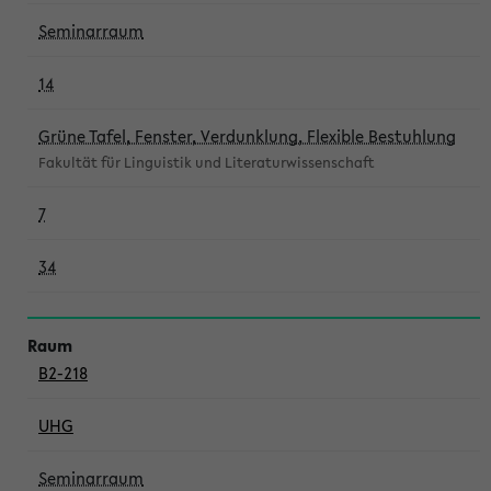
Seminarraum
14
Grüne Tafel, Fenster, Verdunklung, Flexible Bestuhlung
Fakultät für Linguistik und Literaturwissenschaft
7
34
B2-218
UHG
Seminarraum