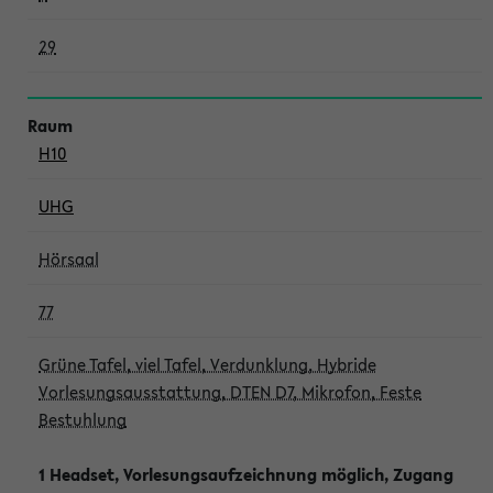
29
H10
UHG
Hörsaal
77
Grüne Tafel, viel Tafel, Verdunklung, Hybride
Vorlesungsausstattung, DTEN D7, Mikrofon, Feste
Bestuhlung
1 Headset, Vorlesungsaufzeichnung möglich, Zugang