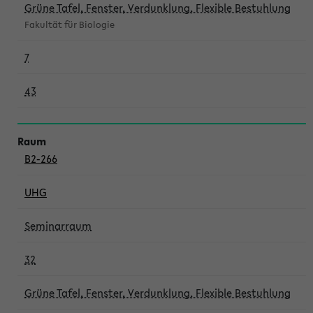
Grüne Tafel, Fenster, Verdunklung, Flexible Bestuhlung
Fakultät für Biologie
7
43
B2-266
UHG
Seminarraum
32
Grüne Tafel, Fenster, Verdunklung, Flexible Bestuhlung