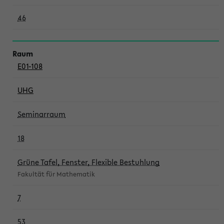
46
E01-108
UHG
Seminarraum
18
Grüne Tafel, Fenster, Flexible Bestuhlung
Fakultät für Mathematik
7
53