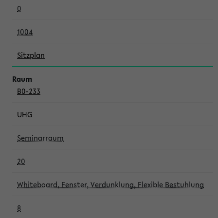
0
1004
Sitzplan
B0-233
UHG
Seminarraum
20
Whiteboard, Fenster, Verdunklung, Flexible Bestuhlung
8