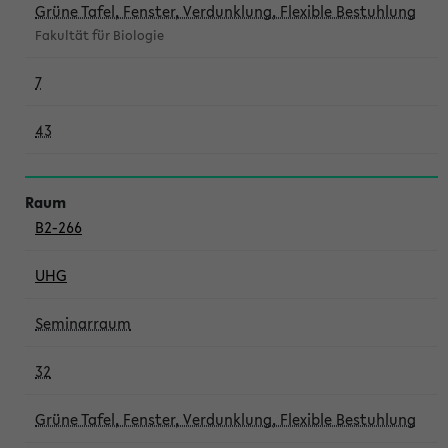
Grüne Tafel, Fenster, Verdunklung, Flexible Bestuhlung
Fakultät für Biologie
7
43
B2-266
UHG
Seminarraum
32
Grüne Tafel, Fenster, Verdunklung, Flexible Bestuhlung