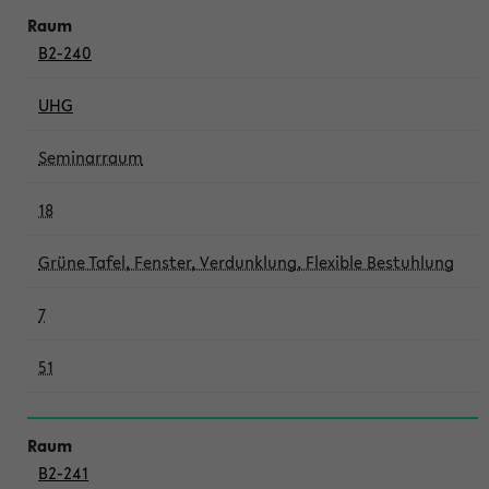
B2-240
UHG
Seminarraum
18
Grüne Tafel, Fenster, Verdunklung, Flexible Bestuhlung
7
51
B2-241