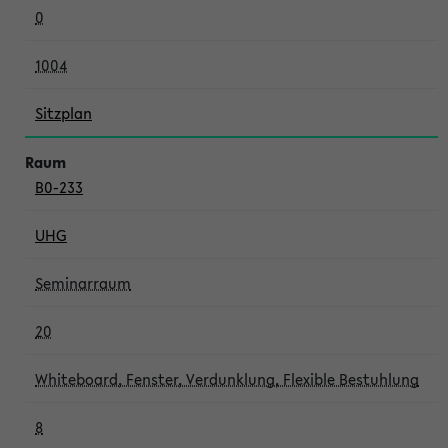
0
1004
Sitzplan
B0-233
UHG
Seminarraum
20
Whiteboard, Fenster, Verdunklung, Flexible Bestuhlung
8