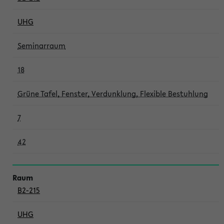
UHG
Seminarraum
18
Grüne Tafel, Fenster, Verdunklung, Flexible Bestuhlung
7
42
B2-215
UHG