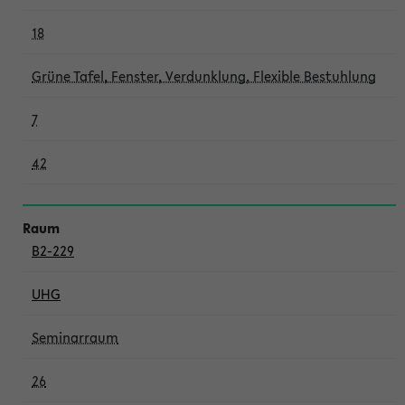
18
Grüne Tafel, Fenster, Verdunklung, Flexible Bestuhlung
7
42
B2-229
UHG
Seminarraum
26