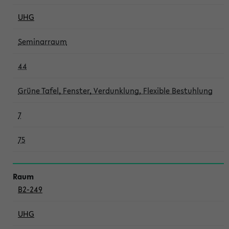
UHG
Seminarraum
44
Grüne Tafel, Fenster, Verdunklung, Flexible Bestuhlung
7
75
B2-249
UHG