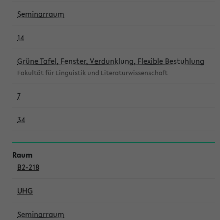
Seminarraum
14
Grüne Tafel, Fenster, Verdunklung, Flexible Bestuhlung
Fakultät für Linguistik und Literaturwissenschaft
7
34
B2-218
UHG
Seminarraum