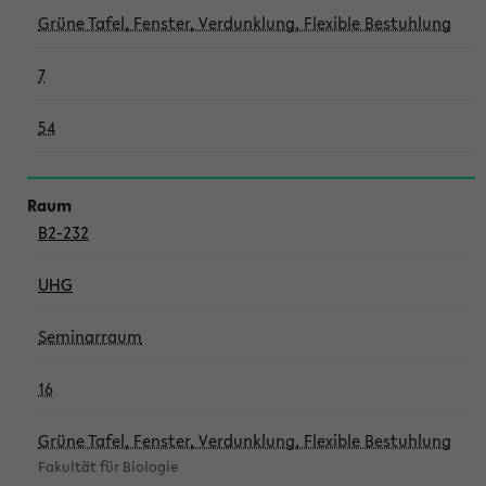
Grüne Tafel, Fenster, Verdunklung, Flexible Bestuhlung
7
54
B2-232
UHG
Seminarraum
16
Grüne Tafel, Fenster, Verdunklung, Flexible Bestuhlung
Fakultät für Biologie