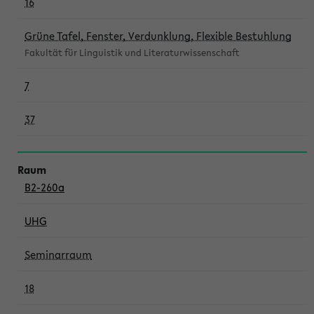
16
Grüne Tafel, Fenster, Verdunklung, Flexible Bestuhlung
Fakultät für Linguistik und Literaturwissenschaft
7
37
B2-260a
UHG
Seminarraum
18