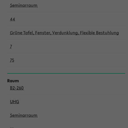
Seminarraum
44
Grüne Tafel, Fenster, Verdunklung, Flexible Bestuhlung
7
75
B2-260
UHG
Seminarraum