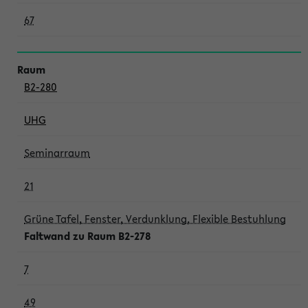
67
B2-280
UHG
Seminarraum
21
Grüne Tafel, Fenster, Verdunklung, Flexible Bestuhlung
Faltwand zu Raum B2-278
7
49