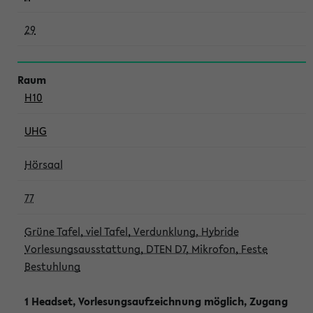
29
H10
UHG
Hörsaal
77
Grüne Tafel, viel Tafel, Verdunklung, Hybride
Vorlesungsausstattung, DTEN D7, Mikrofon, Feste
Bestuhlung
1 Headset, Vorlesungsaufzeichnung möglich, Zugang