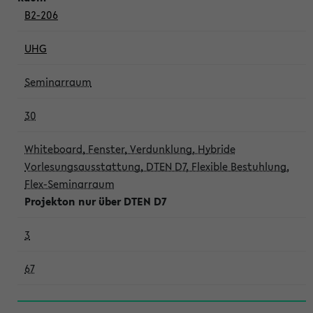
B2-206
UHG
Seminarraum
30
Whiteboard, Fenster, Verdunklung, Hybride
Vorlesungsausstattung, DTEN D7, Flexible Bestuhlung,
Flex-Seminarraum
Projekton nur über DTEN D7
3
67