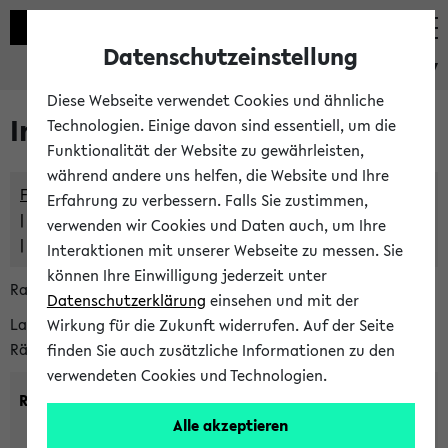
Datenschutzeinstellung
eKVV
Diese Webseite verwendet Cookies und ähnliche
Im eKVV verwaltete Räume
Technologien. Einige davon sind essentiell, um die
Funktionalität der Website zu gewährleisten,
während andere uns helfen, die Website und Ihre
Freie Räume und Veranstaltungsüberschneidungen
Erfahrung zu verbessern. Falls Sie zustimmen,
Raumüberschneidungen
verwenden wir Cookies und Daten auch, um Ihre
Hinweise der zentralen Raumvergabe
Interaktionen mit unserer Webseite zu messen. Sie
können Ihre Einwilligung jederzeit unter
Raumanfragen:
raumvergabe@uni-bielefeld.de
Datenschutzerklärung
einsehen und mit der
Lassen Sie sich alle Räume anzeigen oder suchen Sie nach
Wirkung für die Zukunft widerrufen. Auf der Seite
Räumen mit bestimmten Eigenschaften:
finden Sie auch zusätzliche Informationen zu den
verwendeten Cookies und Technologien.
Raumkriterien:
Alle akzeptieren
Raumkategorie:
min. Plätze: