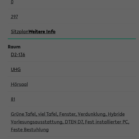
0
297
Sitzplan
Weitere Info
D2-136
UHG
Hörsaal
81
Grüne Tafel, viel Tafel, Fenster, Verdunklung, Hybride
Vorlesungsausstattung, DTEN D7, Fest installierter PC,
Feste Bestuhlung