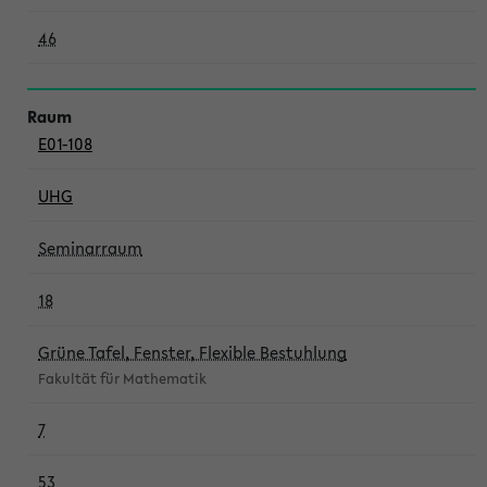
46
E01-108
UHG
Seminarraum
18
Grüne Tafel, Fenster, Flexible Bestuhlung
Fakultät für Mathematik
7
53