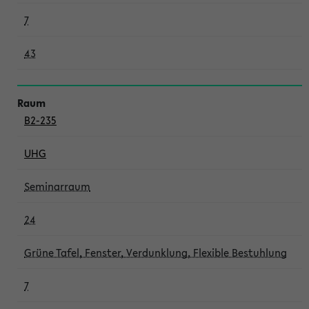
7
43
B2-235
UHG
Seminarraum
24
Grüne Tafel, Fenster, Verdunklung, Flexible Bestuhlung
7