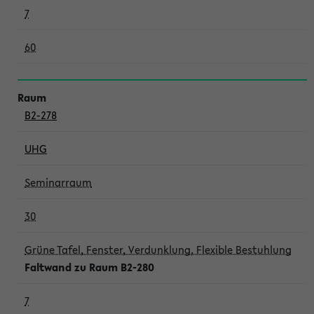
7
60
B2-278
UHG
Seminarraum
30
Grüne Tafel, Fenster, Verdunklung, Flexible Bestuhlung
Faltwand zu Raum B2-280
7