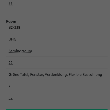
56
B2-238
UHG
Seminarraum
22
Grüne Tafel, Fenster, Verdunklung, Flexible Bestuhlung
7
52