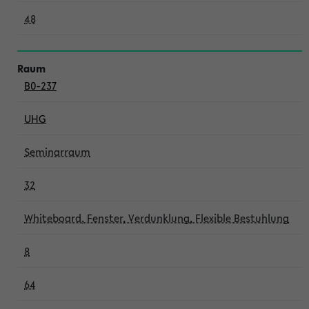
48
B0-237
UHG
Seminarraum
32
Whiteboard, Fenster, Verdunklung, Flexible Bestuhlung
8
64