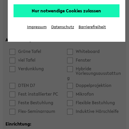
Hörsaal
Seminarraum
Nur notwendige Cookies zulassen
max. Plätze:
Impressum
Datenschutz
Barrierefreiheit
Ausstattung:
Grüne Tafel
Whiteboard
viel Tafel
Fenster
Verdunklung
Hybride
Vorlesungsausstattun
g
DTEN D7
Doppelprojektion
Fest installierter PC
Mikrofon
Feste Bestuhlung
Flexible Bestuhlung
Flex-Seminarraum
Induktive Hörschleife
Einrichtung: