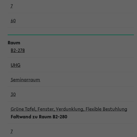
7
60
B2-278
UHG
Seminarraum
30
Grüne Tafel, Fenster, Verdunklung, Flexible Bestuhlung
Faltwand zu Raum B2-280
7