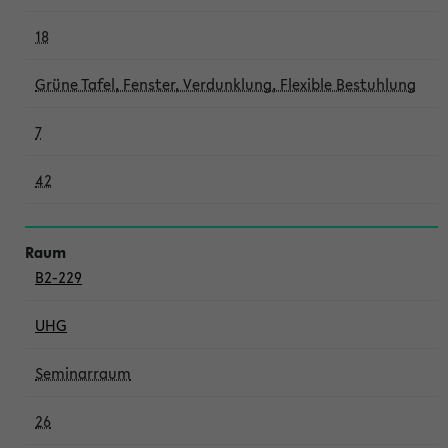
18
Grüne Tafel, Fenster, Verdunklung, Flexible Bestuhlung
7
42
B2-229
UHG
Seminarraum
26