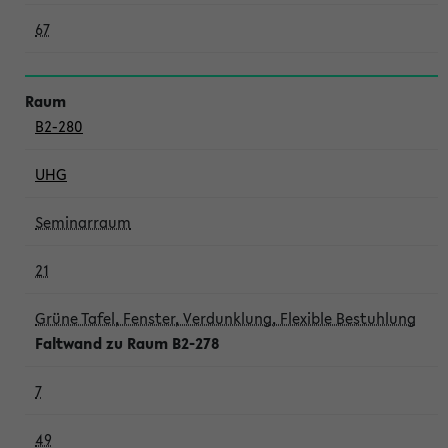
67
B2-280
UHG
Seminarraum
21
Grüne Tafel, Fenster, Verdunklung, Flexible Bestuhlung
Faltwand zu Raum B2-278
7
49