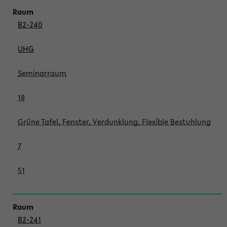
B2-240
UHG
Seminarraum
18
Grüne Tafel, Fenster, Verdunklung, Flexible Bestuhlung
7
51
B2-241