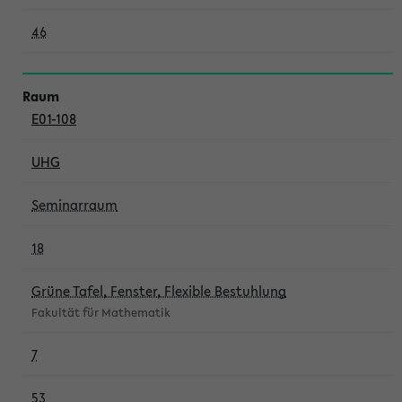
46
E01-108
UHG
Seminarraum
18
Grüne Tafel, Fenster, Flexible Bestuhlung
Fakultät für Mathematik
7
53