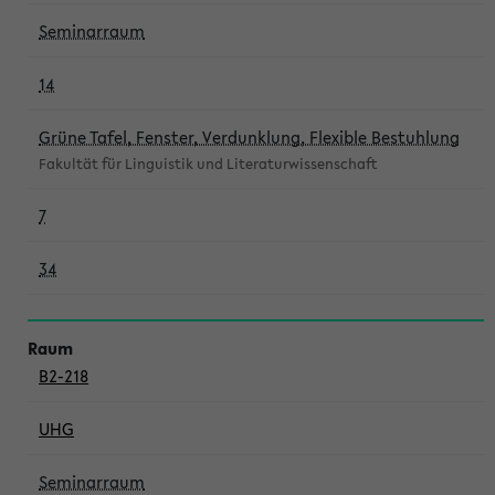
Seminarraum
14
Grüne Tafel, Fenster, Verdunklung, Flexible Bestuhlung
Fakultät für Linguistik und Literaturwissenschaft
7
34
B2-218
UHG
Seminarraum