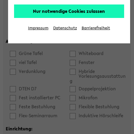
Hörsaal
Seminarraum
Nur notwendige Cookies zulassen
max. Plätze:
Impressum
Datenschutz
Barrierefreiheit
Ausstattung:
Grüne Tafel
Whiteboard
viel Tafel
Fenster
Verdunklung
Hybride
Vorlesungsausstattun
g
DTEN D7
Doppelprojektion
Fest installierter PC
Mikrofon
Feste Bestuhlung
Flexible Bestuhlung
Flex-Seminarraum
Induktive Hörschleife
Einrichtung: