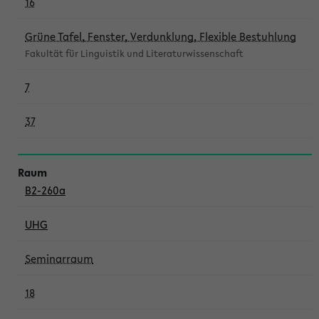
16
Grüne Tafel, Fenster, Verdunklung, Flexible Bestuhlung
Fakultät für Linguistik und Literaturwissenschaft
7
37
B2-260a
UHG
Seminarraum
18