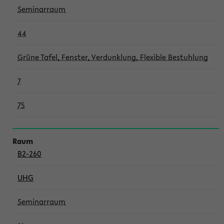
Seminarraum
44
Grüne Tafel, Fenster, Verdunklung, Flexible Bestuhlung
7
75
B2-260
UHG
Seminarraum