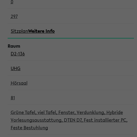
0
297
Sitzplan
Weitere Info
D2-136
UHG
Hörsaal
81
Grüne Tafel, viel Tafel, Fenster, Verdunklung, Hybride
Vorlesungsausstattung, DTEN D7, Fest installierter PC,
Feste Bestuhlung