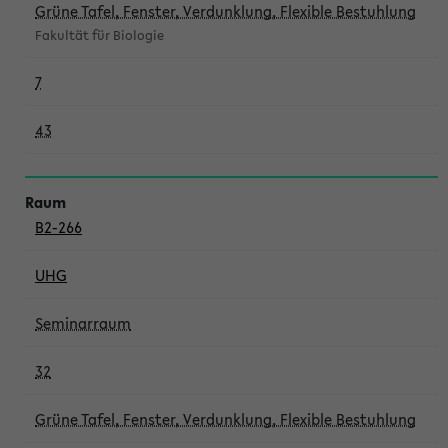
Grüne Tafel, Fenster, Verdunklung, Flexible Bestuhlung
Fakultät für Biologie
7
43
B2-266
UHG
Seminarraum
32
Grüne Tafel, Fenster, Verdunklung, Flexible Bestuhlung