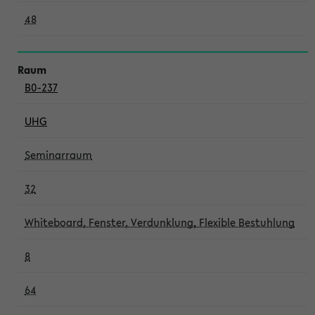
48
B0-237
UHG
Seminarraum
32
Whiteboard, Fenster, Verdunklung, Flexible Bestuhlung
8
64