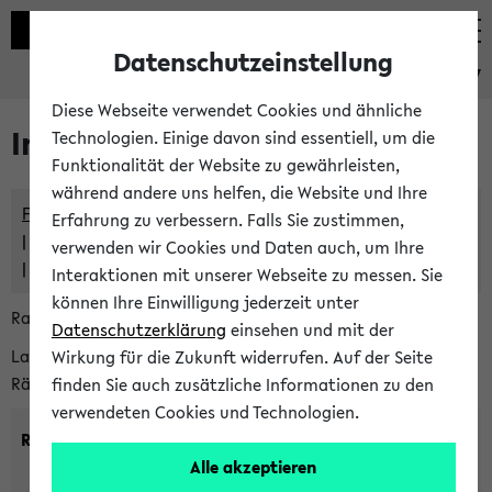
Datenschutzeinstellung
eKVV
Diese Webseite verwendet Cookies und ähnliche
Im eKVV verwaltete Räume
Technologien. Einige davon sind essentiell, um die
Funktionalität der Website zu gewährleisten,
während andere uns helfen, die Website und Ihre
Freie Räume und Veranstaltungsüberschneidungen
Erfahrung zu verbessern. Falls Sie zustimmen,
Raumüberschneidungen
verwenden wir Cookies und Daten auch, um Ihre
Hinweise der zentralen Raumvergabe
Interaktionen mit unserer Webseite zu messen. Sie
können Ihre Einwilligung jederzeit unter
Raumanfragen:
raumvergabe@uni-bielefeld.de
Datenschutzerklärung
einsehen und mit der
Lassen Sie sich alle Räume anzeigen oder suchen Sie nach
Wirkung für die Zukunft widerrufen. Auf der Seite
Räumen mit bestimmten Eigenschaften:
finden Sie auch zusätzliche Informationen zu den
verwendeten Cookies und Technologien.
Raumkriterien:
Alle akzeptieren
Raumkategorie:
min. Plätze: