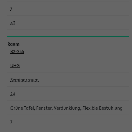
7
43
B2-235
UHG
Seminarraum
24
Grüne Tafel, Fenster, Verdunklung, Flexible Bestuhlung
7