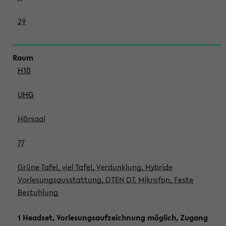
29
H10
UHG
Hörsaal
77
Grüne Tafel, viel Tafel, Verdunklung, Hybride
Vorlesungsausstattung, DTEN D7, Mikrofon, Feste
Bestuhlung
1 Headset, Vorlesungsaufzeichnung möglich, Zugang