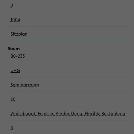
0
1004
Sitzplan
B0-233
UHG
Seminarraum
20
Whiteboard, Fenster, Verdunklung, Flexible Bestuhlung
8