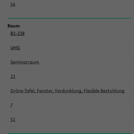
56
B2-238
UHG
Seminarraum
22
Grüne Tafel, Fenster, Verdunklung, Flexible Bestuhlung
7
52