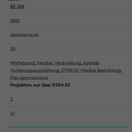
B2-206
UHG
Seminarraum
30
Whiteboard, Fenster, Verdunklung, Hybride
Vorlesungsausstattung, DTEN D7, Flexible Bestuhlung,
Flex-Seminarraum
Projekton nur über DTEN D7
3
67