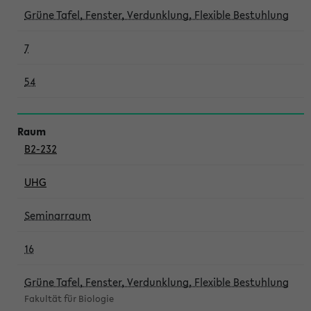
Grüne Tafel, Fenster, Verdunklung, Flexible Bestuhlung
7
54
B2-232
UHG
Seminarraum
16
Grüne Tafel, Fenster, Verdunklung, Flexible Bestuhlung
Fakultät für Biologie