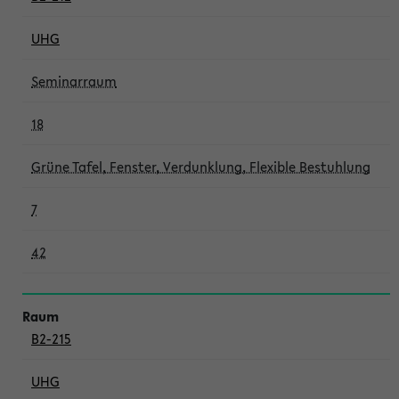
UHG
Seminarraum
18
Grüne Tafel, Fenster, Verdunklung, Flexible Bestuhlung
7
42
B2-215
UHG