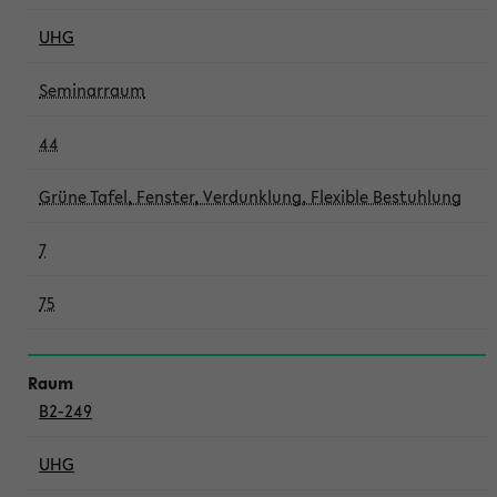
UHG
Seminarraum
44
Grüne Tafel, Fenster, Verdunklung, Flexible Bestuhlung
7
75
B2-249
UHG